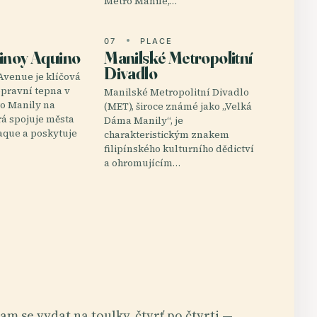
Metro Manile,…
E
07
PLACE
inoy Aquino
Manilské Metropolitní
Divadlo
Avenue je klíčová
opravní tepna v
Manilské Metropolitní Divadlo
tro Manily na
(MET), široce známé jako „Velká
erá spojuje města
Dáma Manily“, je
aque a poskytuje
charakteristickým znakem
filipínského kulturního dědictví
a ohromujícím…
am se vydat na toulky, čtvrť po čtvrti —