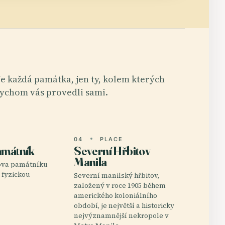
e každá památka, jen ty, kolem kterých
ychom vás provedli sami.
E
04
PLACE
amátník
Severní Hřbitov
Manila
ova památníku
 fyzickou
Severní manilský hřbitov,
založený v roce 1905 během
amerického koloniálního
období, je největší a historicky
nejvýznamnější nekropole v