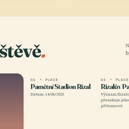
štěvě
.
N
b
02
PLACE
03
PLAC
Pamětní Stadion Rizal
Rizalův P
Datum: 14/06/2025
Význam Rizal
přesahuje jeho
přítomnost.