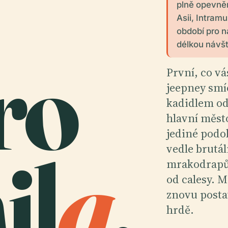
plně opevně
Asii, Intram
období pro n
délkou návšt
ro
První, co vá
jeepney sm
kadidlem od
hlavní město
jediné podo
il
a
.
vedle brutá
mrakodrapů,
od calesy. M
znovu postav
hrdě.