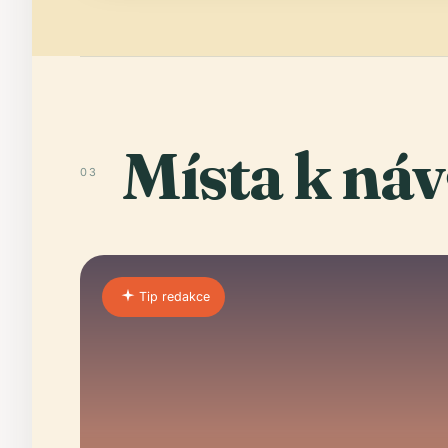
Místa k náv
03
Tip redakce