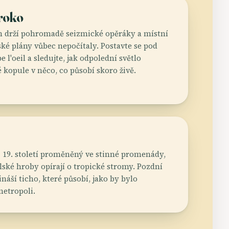
roko
n drží pohromadě seizmické opěráky a místní
ské plány vůbec nepočítaly. Postavte se pod
 l'oeil a sledujte, jak odpolední světlo
 kopule v něco, co působí skoro živě.
 19. století proměněný ve stinné promenády,
lské hroby opírají o tropické stromy. Pozdní
áší ticho, které působí, jako by bylo
etropoli.