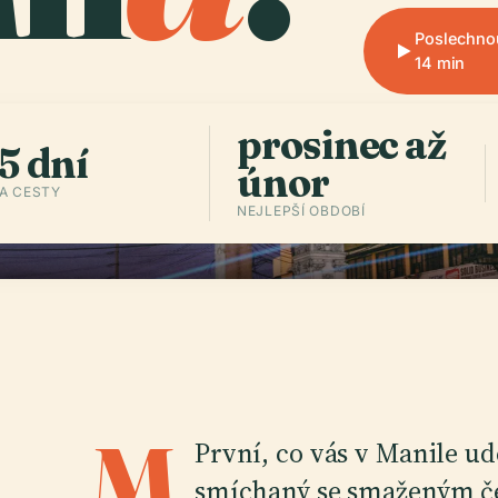
Poslechno
14 min
prosinec až
5 dní
únor
A CESTY
NEJLEPŠÍ OBDOBÍ
M
První, co vás v Manile ud
smíchaný se smaženým č