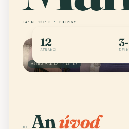
14° N · 121° E
FILIPÍNY
12
3-
ATRAKCÍ
DÉLK
METRO MANILA · FILIPÍNY
An
úvod
01