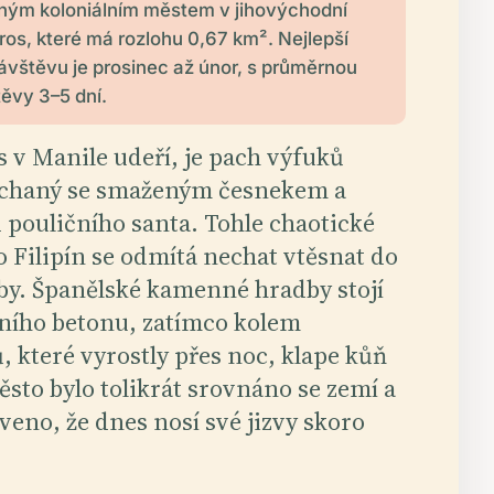
ným koloniálním městem v jihovýchodní
uros, které má rozlohu 0,67 km². Nejlepší
ávštěvu je prosinec až únor, s průměrnou
ěvy 3–5 dní.
s v Manile udeří, je pach výfuků
íchaný se smaženým česnekem a
 pouličního santa. Tohle chaotické
 Filipín se odmítá nechat vtěsnat do
by. Španělské kamenné hradby stojí
lního betonu, zatímco kolem
 které vyrostly přes noc, klape kůň
ěsto bylo tolikrát srovnáno se zemí a
eno, že dnes nosí své jizvy skoro