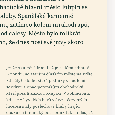
haotické hlavní město Filipín se
podoby. Španělské kamenné
tonu, zatímco kolem mrakodrapů,
od calesy. Město bylo tolikrát
o, že dnes nosí své jizvy skoro
Jenže skutečná Manila žije za těmi zdmi. V
Binondu, nejstarším čínském městě na světě,
kde čtyři sta let staré podniky s nudlemi
servírují siopao potomkům obchodníků,
kteří přežili každou okupaci. V Poblacionu,
kde se z bývalých barů v čtvrti červených
luceren staly poslechové kluby hrající
obskurní filipínský post-punk tak nahlas, až