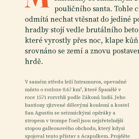
pouličního santa. Tohle c
odmítá nechat vtěsnat do jediné 
hradby stojí vedle brutálního be
které vyrostly přes noc, klape kůň 
srovnáno se zemí a znovu postaven
hrdě.
V samém středu leží Intramuros, opevněné
město o rozloze 0.67 km², které Španělé v
roce 1571 rozvrhli podle Zákonů Indií. Jeho
bastiony zjizvené dělovými koulemi a kostel
San Agustin se seizmickými opěráky a
stropem v trompe l'oeil jsou nejzřetelnější
stopou galleonového obchodu, který kdysi
spojoval tento přístav s Acapulkem. Projděte