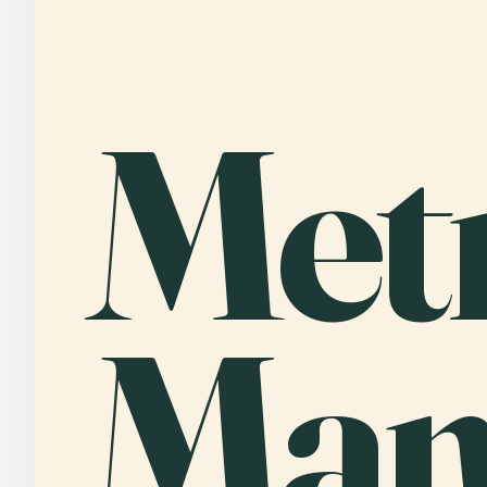
Met
Man