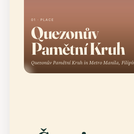
01 · PLACE
Quezonův
Pamětní Kruh
Quezonův Pamětní Kruh in Metro Manila, Filipí