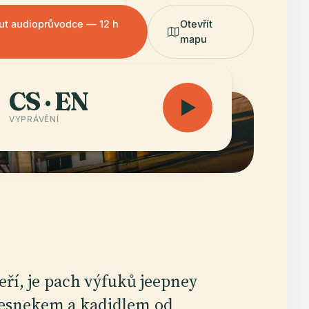
ut audioprůvodce — 12 h
Otevřít
mapu
CS · EN
VYPRÁVĚNÍ
eří, je pach výfuků jeepney
esnekem a kadidlem od