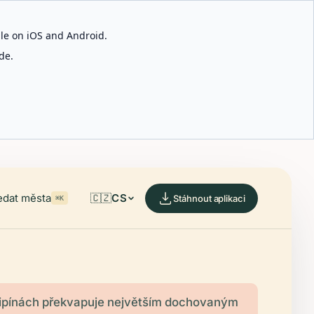
able on iOS and Android.
de.
edat města
🇨🇿
CS
Stáhnout aplikaci
⌘K
ilipínách překvapuje největším dochovaným