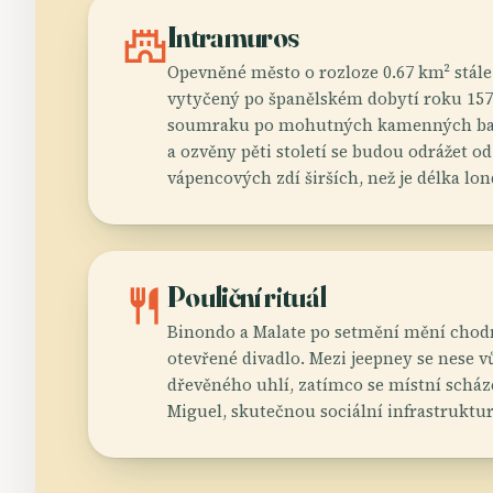
castle
Intramuros
Opevněné město o rozloze 0.67 km² stále 
vytyčený po španělském dobytí roku 1571
soumraku po mohutných kamenných bas
a ozvěny pěti století se budou odrážet o
vápencových zdí širších, než je délka l
restaurant
Pouliční rituál
Binondo a Malate po setmění mění chodn
otevřené divadlo. Mezi jeepney se nese v
dřevěného uhlí, zatímco se místní scháze
Miguel, skutečnou sociální infrastruktu