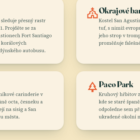
church
Okrajové ba
sleduje přesný rastr
Kostel San Agusti
. Projděte se za
tuf, s nimiž evrop
tionech Fort Santiago
jeho strop v trompe
d korálových
proměňuje falešné
ondýnského autobusu.
park
Paco Park
íkové carinderie v
Kruhový hřbitov z
ůně octa, česneku a
kde se staré španě
jí na sisig a San
odpoledne sem přin
ru města.
ukradené okolní m