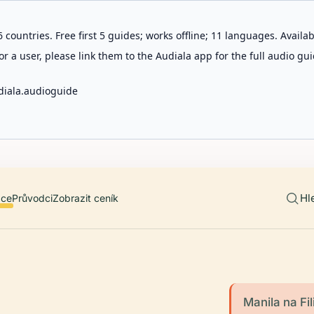
 countries. Free first 5 guides; works offline; 11 languages. Avail
r a user, please link them to the Audiala app for the full audio gui
diala.audioguide
Hl
ace
Průvodci
Zobrazit ceník
Manila na F