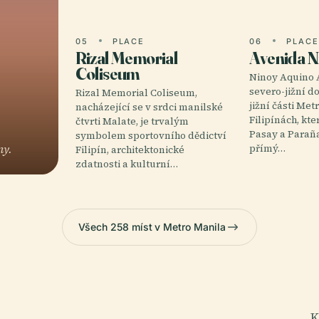
05
PLACE
06
PLAC
Rizal Memorial
Avenida N
Coliseum
Ninoy Aquino 
severo-jižní d
Rizal Memorial Coliseum,
jižní části Me
nacházející se v srdci manilské
Filipínách, kt
čtvrti Malate, je trvalým
Pasay a Parañ
symbolem sportovního dědictví
ny.
přímý…
Filipín, architektonické
zdatnosti a kulturní…
Všech 258 míst v Metro Manila
K