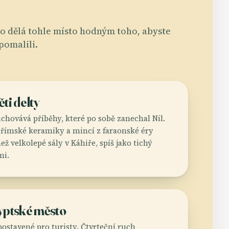
o dělá tohle místo hodným toho, abyste
pomalili.
ti delty
hovává příběhy, které po sobě zanechal Nil.
-římské keramiky a mincí z faraonské éry
ež velkolepé sály v Káhiře, spíš jako tichý
mi.
yptské město
postavené pro turisty. Čtvrteční ruch