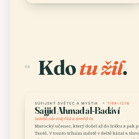
Kdo
tu žil
.
06
SÚFIJSKÝ SVĚTEC A MYSTIK
1199–1276
Sajjid Ahmad al-Badáví
založil zde svůj řád a zemřel tu
Marocký učenec, který došel až do Iráku a pak po
Tantě. V tomto tržním městě v deltě kázal a sh