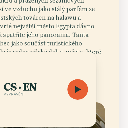
ukru a pražených sezamových
sí ve vzduchu jako stálý parfém ze
stských továren na halawu a
vrté největší město Egypta dávno
ž spatříte jeho panorama. Tanta
bec jako součást turistického
e je srdce nilské delty, město, které
 samo sobě.
ut audioprůvodce
Otevřít mapu
CS · EN
VYPRÁVĚNÍ