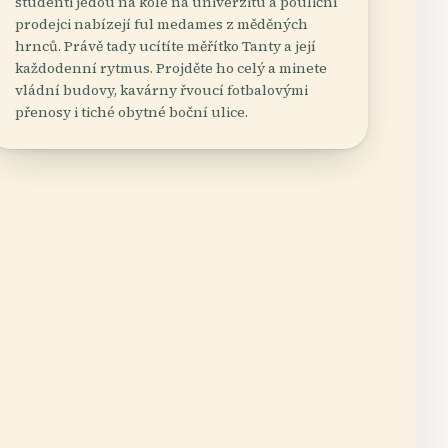
studenti jedou na kole na univerzitu a pouliční
prodejci nabízejí ful medames z měděných
hrnců. Právě tady ucítíte měřítko Tanty a její
každodenní rytmus. Projděte ho celý a minete
vládní budovy, kavárny řvoucí fotbalovými
přenosy i tiché obytné boční ulice.