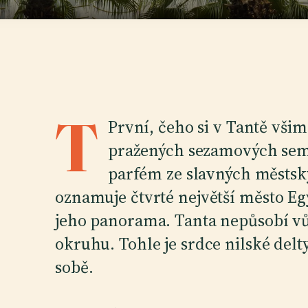
T
První, čeho si v Tantě vši
pražených sezamových semí
parfém ze slavných městsk
oznamuje čtvrté největší město Eg
jeho panorama. Tanta nepůsobí vůb
okruhu. Tohle je srdce nilské delt
sobě.