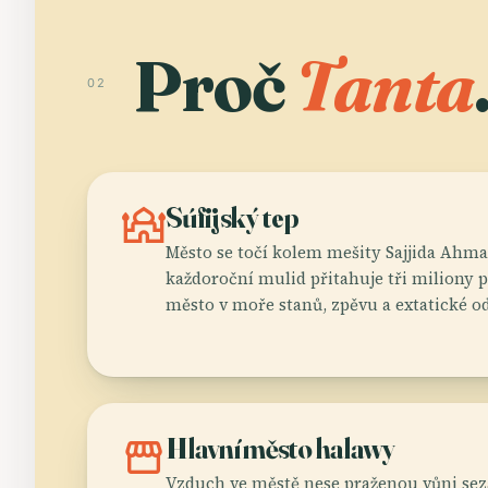
Proč
Tanta
02
mosque
Súfijský tep
Město se točí kolem mešity Sajjida Ahma
každoroční mulid přitahuje tři miliony
město v moře stanů, zpěvu a extatické o
storefront
Hlavní město halawy
Vzduch ve městě nese praženou vůni sez