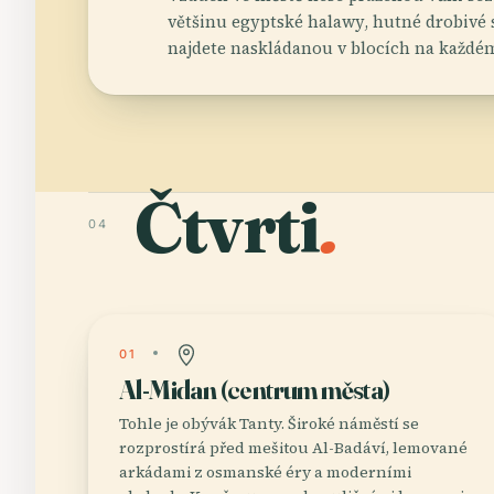
většinu egyptské halawy, hutné drobivé 
najdete naskládanou v blocích na každé
Čtvrti
.
04
01
Al-Midan (centrum města)
Tohle je obývák Tanty. Široké náměstí se
rozprostírá před mešitou Al-Badáví, lemované
arkádami z osmanské éry a moderními