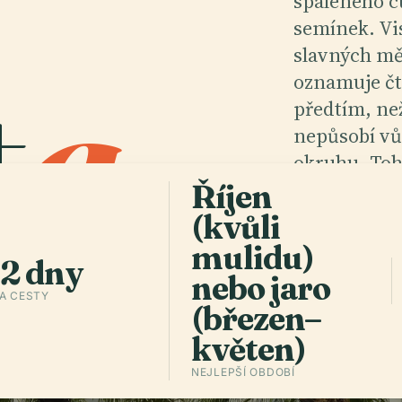
spáleného c
semínek. Vi
t
a
.
slavných mě
oznamuje čt
předtím, ne
nepůsobí vů
okruhu. Tohl
patří úplně
Říjen
(kvůli
mulidu)
Poslechno
–2 dny
nebo jaro
A CESTY
(březen–
květen)
NEJLEPŠÍ OBDOBÍ