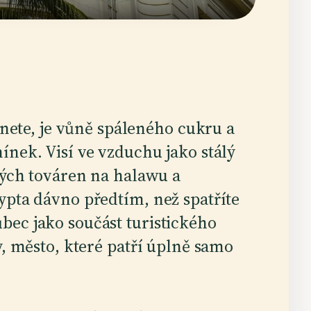
mnete, je vůně spáleného cukru a
nek. Visí ve vzduchu jako stálý
ých továren na halawu a
ypta dávno předtím, než spatříte
ec jako součást turistického
y, město, které patří úplně samo