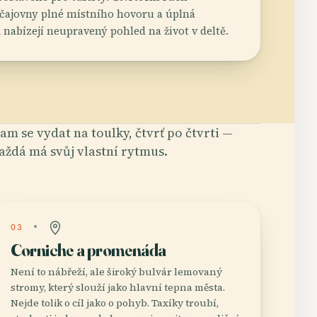
 čajovny plné místního hovoru a úplná
nabízejí neupravený pohled na život v deltě.
am se vydat na toulky, čtvrť po čtvrti —
aždá má svůj vlastní rytmus.
03
Corniche a promenáda
Není to nábřeží, ale široký bulvár lemovaný
stromy, který slouží jako hlavní tepna města.
Nejde tolik o cíl jako o pohyb. Taxíky troubí,