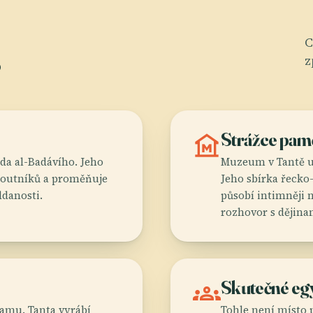
.
C
z
museum
Strážce pamě
da al-Badávího. Jeho
Muzeum v Tantě uc
 poutníků a proměňuje
Jeho sbírka řecko
ddanosti.
působí intimněji n
rozhovor s dějina
groups
Skutečné eg
amu. Tanta vyrábí
Tohle není místo 