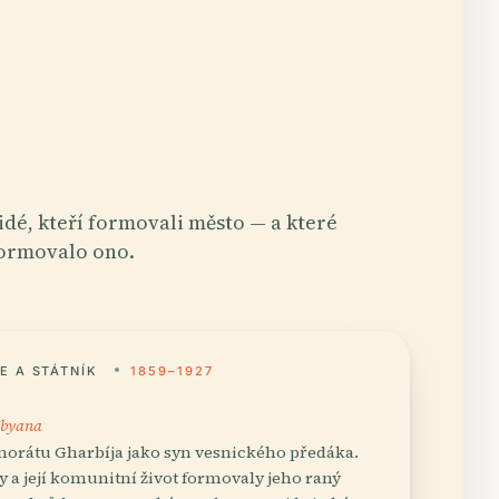
idé, kteří formovali město — a které
ormovalo ono.
E A STÁTNÍK
1859–1927
 Ibyana
norátu Gharbíja jako syn vesnického předáka.
y a její komunitní život formovaly jeho raný