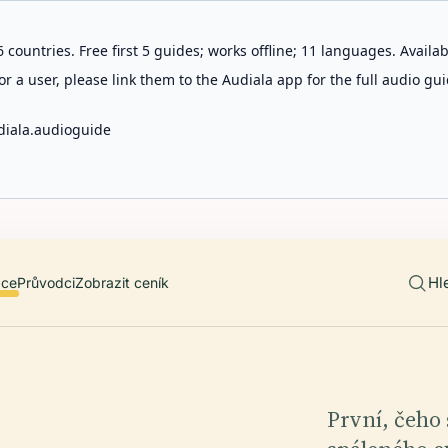
 countries. Free first 5 guides; works offline; 11 languages. Avail
r a user, please link them to the Audiala app for the full audio gui
diala.audioguide
Hl
ace
Průvodci
Zobrazit ceník
První, čeho 