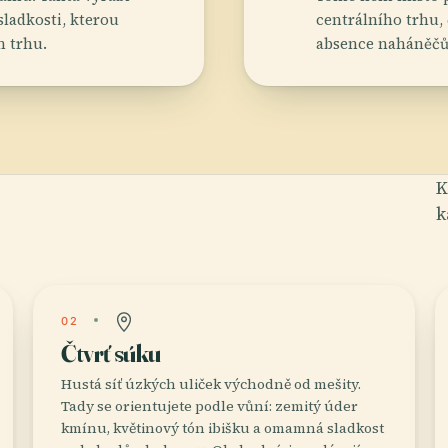
sladkosti, kterou
centrálního trhu,
m trhu.
absence naháněčů 
K
k
02
Čtvrť súku
Hustá síť úzkých uliček východně od mešity.
Tady se orientujete podle vůní: zemitý úder
kmínu, květinový tón ibišku a omamná sladkost