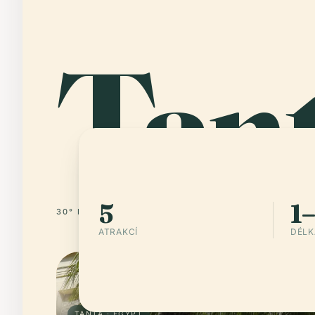
Tan
5
1
30° N · 30° E
EGYPT
ATRAKCÍ
DÉLK
TANTA · EGYPT