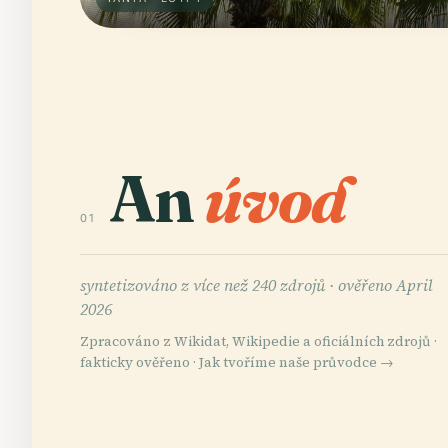
An
úvod
01
syntetizováno z více než 240 zdrojů ·
ověřeno April
2026
Zpracováno z Wikidat, Wikipedie a oficiálních zdrojů ·
fakticky ověřeno ·
Jak tvoříme naše průvodce →