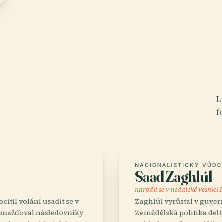
L
f
NACIONALISTICKÝ VŮDC
Saad Zaghlúl
narodil se v nedaleké vesnici
cítil volání usadit se v
Zaghlúl vyrůstal v guver
romažďoval následovníky
Zemědělská politika delt