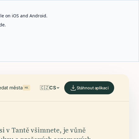
able on iOS and Android.
de.
edat města
🇨🇿
CS
Stáhnout aplikaci
⌘K
si v Tantě všimnete, je vůně