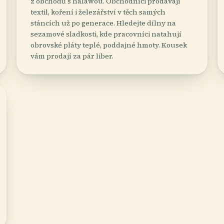
z obchodů s halawou. Obchodníci prodávají
textil, koření i železářství v těch samých
stáncích už po generace. Hledejte dílny na
sezamové sladkosti, kde pracovníci natahují
obrovské pláty teplé, poddajné hmoty. Kousek
vám prodají za pár liber.