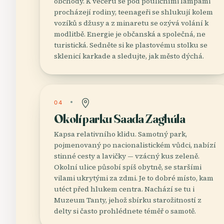
obchody. K večeru se pod pouličními lampami
procházejí rodiny, teenageři se shlukují kolem
vozíků s džusy a z minaretu se ozývá volání k
modlitbě. Energie je občanská a společná, ne
turistická. Sedněte si ke plastovému stolku se
sklenicí karkade a sledujte, jak město dýchá.
04
Okolí parku Saada Zaghúla
Kapsa relativního klidu. Samotný park,
pojmenovaný po nacionalistickém vůdci, nabízí
stinné cesty a lavičky — vzácný kus zeleně.
Okolní ulice působí spíš obytně, se staršími
vilami ukrytými za zdmi. Je to dobré místo, kam
utéct před hlukem centra. Nachází se tu i
Muzeum Tanty, jehož sbírku starožitností z
delty si často prohlédnete téměř o samotě.