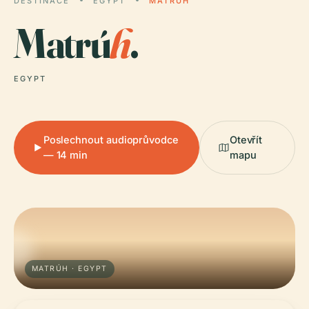
DESTINACE
EGYPT
MATRÚH
Matrú
h
.
EGYPT
Poslechnout audioprůvodce
Otevřít
— 14 min
mapu
MATRÚH · EGYPT