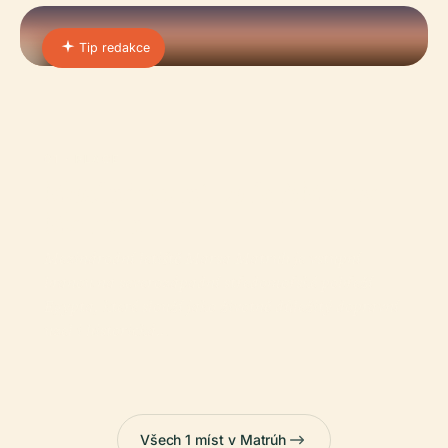
Tip redakce
01 · PLACE
Mezinárodní Letiště Marsa
Matruh
Mezinárodní letiště Marsa Matruh je vstupní
branou na severozápadní středomořské pobřeží
Egypta, které slouží jako životně důležitý dopravní
uzel i historická…
Všech 1 míst v Matrúh