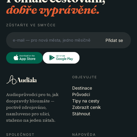
dobře vyprávěné.
ZŮSTAŇTE VE SMYČCE
Přidat se
OBJEVUJTE
Audiala
Destinace
Audioprůvodci pro to, jak
Průvodci
doopravdy bloumáte —
Tipy na cesty
poctivě zdrojováno,
Zobrazit ceník
namluveno pro ulici,
Stáhnout
staženo na jeden zátah.
SPOLEČNOST
NÁPOVĚDA