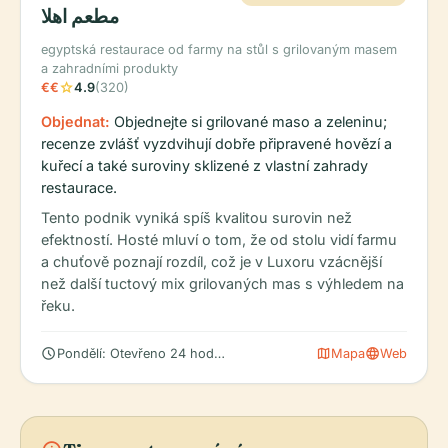
مطعم اهلا
egyptská restaurace od farmy na stůl s grilovaným masem
a zahradními produkty
star
€€
4.9
(320)
Objednat:
Objednejte si grilované maso a zeleninu;
recenze zvlášť vyzdvihují dobře připravené hovězí a
kuřecí a také suroviny sklizené z vlastní zahrady
restaurace.
Tento podnik vyniká spíš kvalitou surovin než
efektností. Hosté mluví o tom, že od stolu vidí farmu
a chuťově poznají rozdíl, což je v Luxoru vzácnější
než další tuctový mix grilovaných mas s výhledem na
řeku.
schedule
map
language
Pondělí: Otevřeno 24 hodin, Úterý: Otevřeno 24 hodin, Středa:
Mapa
Web