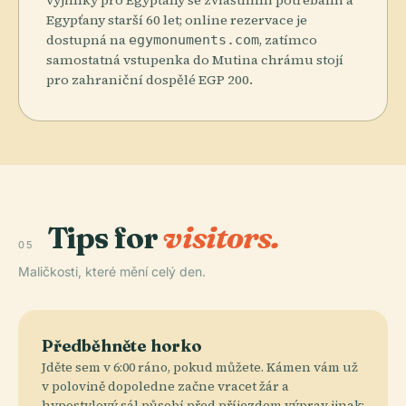
Egypťany starší 60 let; online rezervace je
dostupná na
, zatímco
egymonuments.com
samostatná vstupenka do Mutina chrámu stojí
pro zahraniční dospělé EGP 200.
Tips for
visitors.
05
Maličkosti, které mění celý den.
Předběhněte horko
Jděte sem v 6:00 ráno, pokud můžete. Kámen vám už
v polovině dopoledne začne vracet žár a
hypostylový sál působí před příjezdem výprav jinak: