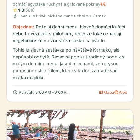
domácí egyptská kuchyně a grilované pokrmy
€€
star
4.8
(588)
directions_walk
Hned u návštěvnického centra chrámu Karnak
Objednat:
Dejte si denní menu, hlavně domácí kuřecí
nebo hovězí talíř s přílohami; recenze také označují
vegetariánské možnosti za sázku na jistotu.
Tohle je zjevná zastávka po návštěvě Karnaku, ale
nepůsobí odbytě. Recenze popisují rodinný podnik s
malým denním menu, jasnými cenami, velkorysou
pohostinností a jídlem, které v klidné zahradě vaří
matka majitelů.
schedule
map
language
Pondělí: 9:00 AM – 9:00 PM, Úterý: 9:00 AM – 9:00 PM, Středa: 
Mapa
Web