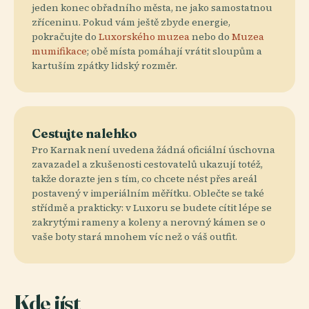
jeden konec obřadního města, ne jako samostatnou
zříceninu. Pokud vám ještě zbyde energie,
pokračujte do
Luxorského muzea
nebo do
Muzea
mumifikace
; obě místa pomáhají vrátit sloupům a
kartuším zpátky lidský rozměr.
Cestujte nalehko
Pro Karnak není uvedena žádná oficiální úschovna
zavazadel a zkušenosti cestovatelů ukazují totéž,
takže dorazte jen s tím, co chcete nést přes areál
postavený v imperiálním měřítku. Oblečte se také
střídmě a prakticky: v Luxoru se budete cítit lépe se
zakrytými rameny a koleny a nerovný kámen se o
vaše boty stará mnohem víc než o váš outfit.
Kde jíst