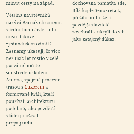
minut cesty na západ.
dochovaná památka zde,
Bílá kaple Senusreta I.,
Většina návštěvníků
přežila proto, že ji
nazývá Karnak chrámem,
pozdější stavitelé
v jednotném čísle. Toto
rozebrali a ukryli do zdi
místo takové
jako zatajený důkaz.
zjednodušení odmítá.
Záznamy ukazují, že více
než tisíc let rostlo v celé
posvátné město
soustředěné kolem
Amona, spojené procesní
trasou s
Luxorem
a
formované králi, kteří
používali architekturu
podobně, jako pozdější
vládci používali
propagandu.