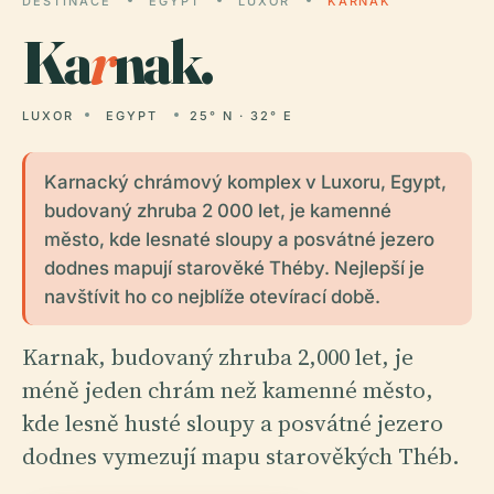
DESTINACE
EGYPT
LUXOR
KARNAK
Ka
r
nak.
LUXOR
EGYPT
25° N · 32° E
Karnacký chrámový komplex v Luxoru, Egypt,
budovaný zhruba 2 000 let, je kamenné
město, kde lesnaté sloupy a posvátné jezero
dodnes mapují starověké Théby. Nejlepší je
navštívit ho co nejblíže otevírací době.
Karnak, budovaný zhruba 2,000 let, je
méně jeden chrám než kamenné město,
kde lesně husté sloupy a posvátné jezero
dodnes vymezují mapu starověkých Théb.