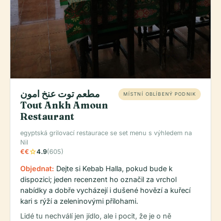
مطعم توت عنخ امون
MÍSTNÍ OBLÍBENÝ PODNIK
Tout Ankh Amoun
Restaurant
egyptská grilovací restaurace se set menu s výhledem na
Nil
star
€€
4.9
(605)
Objednat:
Dejte si Kebab Halla, pokud bude k
dispozici; jeden recenzent ho označil za vrchol
nabídky a dobře vycházejí i dušené hovězí a kuřecí
kari s rýží a zeleninovými přílohami.
Lidé tu nechválí jen jídlo, ale i pocit, že je o ně