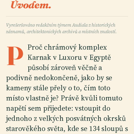
Úvodem.
Vyrešeršováno redakčním týmem Audiala z historických
záznamů, architektonických archivů a místních znalostí.
P
Proč chrámový komplex
Karnak v Luxoru v Egyptě
působí zároveň věčně a
podivně nedokončeně, jako by se
kameny stále přely o to, čím toto
místo vlastně je? Právě kvůli tomuto
napětí sem přijedete: vstoupit do
jednoho z velkých posvátných okrsků
starověkého světa, kde se 134 sloupů s