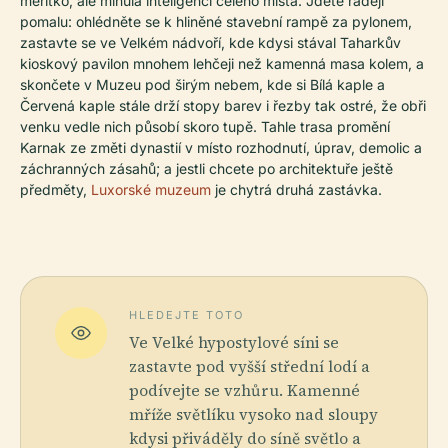
měřítko, ale minula inteligenci celého místa. Jděte raději
pomalu: ohlédněte se k hliněné stavební rampě za pylonem,
zastavte se ve Velkém nádvoří, kde kdysi stával Taharkův
kioskový pavilon mnohem lehčeji než kamenná masa kolem, a
skončete v Muzeu pod širým nebem, kde si Bílá kaple a
Červená kaple stále drží stopy barev i řezby tak ostré, že obři
venku vedle nich působí skoro tupě. Tahle trasa promění
Karnak ze změti dynastií v místo rozhodnutí, úprav, demolic a
záchranných zásahů; a jestli chcete po architektuře ještě
předměty,
Luxorské muzeum
je chytrá druhá zastávka.
HLEDEJTE TOTO
Ve Velké hypostylové síni se
zastavte pod vyšší střední lodí a
podívejte se vzhůru. Kamenné
mříže světlíku vysoko nad sloupy
kdysi přiváděly do síně světlo a