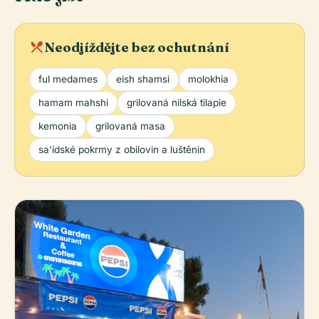
local_dining
Neodjíždějte bez ochutnání
ful medames
eish shamsi
molokhia
hamam mahshi
grilovaná nilská tilapie
kemonia
grilovaná masa
sa'ídské pokrmy z obilovin a luštěnin