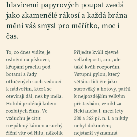
hlavicemi papyrových poupat zvedá
jako zkamenělé rákosí a každá brána
mění váš smysl pro měřítko, moc i
čas.
To, co dnes vidíte, je
Přijeďte kvůli zjevné
oslnění na pískovci,
velkoleposti, ano, ale
křupání prachu pod
také kvůli rozporům.
botami a řady
Vstupní pylon, který
otlučených soch vedoucí
většina lidí čte jako
k nádvořím, která se
starověký a hotový, patřil
otevírají dál, než by měla.
k nejpozdějším velkým
Holubi prolétají kolem
přístavbám, vznikl za
rozbitých říms. Ve
Nektaneba I. mezi lety
vzduchu je cítit
380 a 362 př. n. l. a nikdy
rozpálený kámen a suchý
nebyl dokončen;
říční vítr od Nilu, několik
nejstarší významná