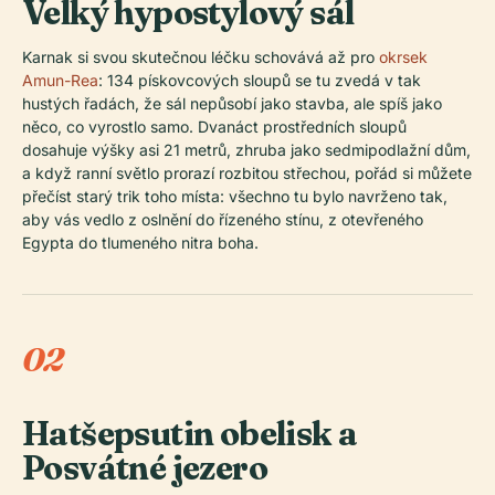
Velký hypostylový sál
Karnak si svou skutečnou léčku schovává až pro
okrsek
Amun-Rea
: 134 pískovcových sloupů se tu zvedá v tak
hustých řadách, že sál nepůsobí jako stavba, ale spíš jako
něco, co vyrostlo samo. Dvanáct prostředních sloupů
dosahuje výšky asi 21 metrů, zhruba jako sedmipodlažní dům,
a když ranní světlo prorazí rozbitou střechou, pořád si můžete
přečíst starý trik toho místa: všechno tu bylo navrženo tak,
aby vás vedlo z oslnění do řízeného stínu, z otevřeného
Egypta do tlumeného nitra boha.
02
Hatšepsutin obelisk a
Posvátné jezero