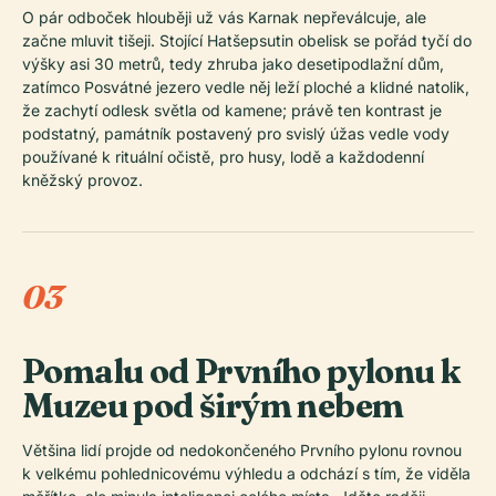
O pár odboček hlouběji už vás Karnak nepřeválcuje, ale
začne mluvit tišeji. Stojící Hatšepsutin obelisk se pořád tyčí do
výšky asi 30 metrů, tedy zhruba jako desetipodlažní dům,
zatímco Posvátné jezero vedle něj leží ploché a klidné natolik,
že zachytí odlesk světla od kamene; právě ten kontrast je
podstatný, památník postavený pro svislý úžas vedle vody
používané k rituální očistě, pro husy, lodě a každodenní
kněžský provoz.
03
Pomalu od Prvního pylonu k
Muzeu pod širým nebem
Většina lidí projde od nedokončeného Prvního pylonu rovnou
k velkému pohlednicovému výhledu a odchází s tím, že viděla