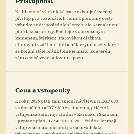
Přístupnost
Na hlavní návštěvnické trase existuje částečný
přístup pro vozíčkáře, k čemuž pomohly cesty
vybudované v posledních letech, ale Karnak není
plně bezbariérový. Počítejte s obroušeným
kamenem, štěrkem, starověkou dlažbou,
dlouhými vzdálenostmi a některými úseky, které
se kolům stále brání; tohle je místo, kde terén
sám o sobě vede polovinu sporu.
Cena a vstupenky
K roku 2026 platí zahraniční návštěvníci EGP 600
za dospělého a EGP 300 za studenta, přičemž
vstupenka zahrnuje chrám v Karnaku i Skanzen;
Egypťané platí EGP 40 a EGP 20. Děti do 6 let mají
vstup zdarma a oficiální portál uvádí také
výjimky pro Egypťany se zvláštními potřebami a