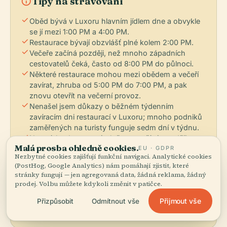
info
Tipy na stravování
check
Oběd bývá v Luxoru hlavním jídlem dne a obvykle
se jí mezi 1:00 PM a 4:00 PM.
check
Restaurace bývají obzvlášť plné kolem 2:00 PM.
check
Večeře začíná později, než mnoho západních
cestovatelů čeká, často od 8:00 PM do půlnoci.
check
Některé restaurace mohou mezi obědem a večeří
zavírat, zhruba od 5:00 PM do 7:00 PM, a pak
znovu otevřít na večerní provoz.
check
Nenašel jsem důkazy o běžném týdenním
zavíracím dni restaurací v Luxoru; mnoho podniků
zaměřených na turisty funguje sedm dní v týdnu.
check
Na trzích v Luxoru pátek často začíná později:
Malá prosba ohledně cookies.
EU · GDPR
hlavní přehledy trhů uvádějí v pátek otevření v 1:00
Nezbytné cookies zajišťují funkční navigaci. Analytické cookies
PM místo obvyklého ranního začátku.
(PostHog, Google Analytics) nám pomáhají zjistit, které
check
Na účtech v restauracích bývá často započítán
stránky fungují — jen agregovaná data, žádná reklama, žádný
servisní poplatek 10-12 %, ale za dobrou obsluhu
prodej. Volbu můžete kdykoli změnit v patičce.
je stále zvykem přidat spropitné v hotovosti.
check
Přijmout vše
Přizpůsobit
Odmítnout vše
Spropitné je v Egyptě běžnou součástí kultury
služeb a často se označuje jako bakšiš.