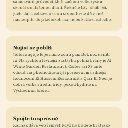
samozvaní průvodci, kteří začnou velkoryse a
skončí s nataženou dlaní. Řekněte
,
La, shukran
jděte dál a celkovou cenu si domluvte dřív, než
nastoupíte do jakéhokoli taxi nebo kočáru caleche.
Najíst se poblíž
Jídlo funguje lépe mimo zónu památek než uvnitř
ní. Na rychlou levnější zastávku poblíž brány je Al
White Garden Restaurant & Coffee asi 0.3 míle
odsud; na plnohodnotnější posezení má silnější
hodnocení El Hussein Restaurant a Qasr El Neel je
dobrá volba střední třídy, pokud bydlíte na
Východním břehu.
Spojte to správně
Karnak dává větší smysl, když ho budete brát jako