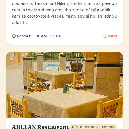
postaráno. Terasa nad Nilem, štědrá menu za pevnou
cenu a trvale srdečná obsluha z toho dělají podnik,
kam se cestovatelé vracejí, místo aby si ho jen jednou
odškrtli.
schedule
map
Pondělí: 8:00 AM – 11:00 PM, Úterý: 8:00 AM – 11:00 PM, Středa: 
Mapa
AHLLAN Restaurant
MÍSTNÍ OBLÍBENÝ PODNIK