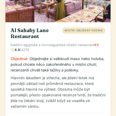
Al Sahaby Lane
MÍSTNÍ OBLÍBENÝ PODNIK
Restaurant
tradiční egyptská a hornoegyptská střešní restaurace
€€
star
4.6
(4211)
Objednat:
Objednejte si velbloudí maso nebo holuba,
pokud chcete něco zakořeněného v místní chuti;
recenzenti chválí také tažíny a polévky.
Hlavním lákadlem je střecha, ale jídelní lístek má
pevnější základ než průměrná restaurace, která
spoléhá hlavně na výhled. Obsluha může být
pomalejší, přesto opakované recenze tvrdí, že tradiční
jídla na čekání stojí, zvlášť když se usadíte ve
večerním vánku.