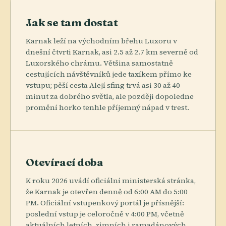
Jak se tam dostat
Karnak leží na východním břehu Luxoru v
dnešní čtvrti Karnak, asi 2.5 až 2.7 km severně od
Luxorského chrámu. Většina samostatně
cestujících návštěvníků jede taxíkem přímo ke
vstupu; pěší cesta Alejí sfing trvá asi 30 až 40
minut za dobrého světla, ale později dopoledne
promění horko tenhle příjemný nápad v trest.
Otevírací doba
K roku 2026 uvádí oficiální ministerská stránka,
že Karnak je otevřen denně od 6:00 AM do 5:00
PM. Oficiální vstupenkový portál je přísnější:
poslední vstup je celoročně v 4:00 PM, včetně
aktuálních letních, zimních i ramadánových