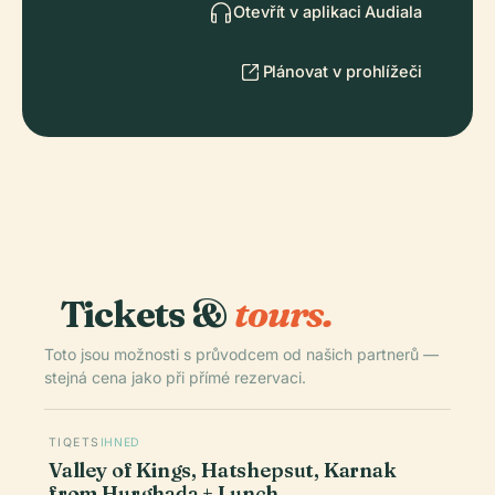
Otevřít v aplikaci Audiala
Plánovat v prohlížeči
Tickets &
tours.
Toto jsou možnosti s průvodcem od našich partnerů —
stejná cena jako při přímé rezervaci.
TIQETS
IHNED
Valley of Kings, Hatshepsut, Karnak
from Hurghada + Lunch