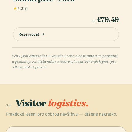
3.3
(3)
€79.49
od
Rezervovat
Ceny jsou orientační — konečná cena a dostupnost se potvrzují
u pokladny. Audiala může z rezervací uskutečněných přes tyto
odkazy získat provizi.
Visitor
logistics.
03
Praktické lešení pro dobrou návštěvu — držené nakrátko.