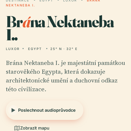
DESTINACE
EGYPT
LUXOR
BRÁNA
NEKTANEBA I.
Br
á
na Nektaneba
I..
LUXOR
EGYPT
25° N · 32° E
Brána Nektaneba I. je majestátní památkou
starověkého Egypta, která dokazuje
architektonické umění a duchovní odkaz
této civilizace.
Poslechnout audioprůvodce
Zobrazit mapu