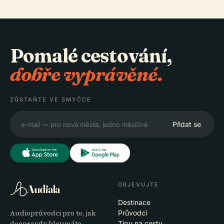
Pomalé cestování,
dobře vyprávěné.
ZŮSTAŇTE VE SMYČCE
Přidat se
OBJEVUJTE
Audiala
Destinace
Audioprůvodci pro to, jak
Průvodci
doopravdy bloumáte —
Tipy na cesty