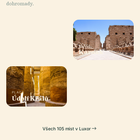
dohromady.
PLACE
Hatshepsut
PLACE
Temple
Karnak
PLACE
Luxorský
PLACE
Údolí Králů
Chrám
Všech 105 míst v Luxor