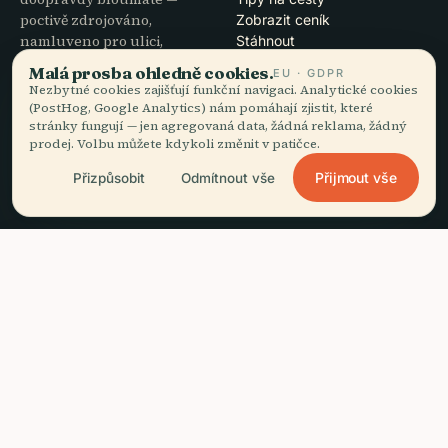
poctivě zdrojováno,
Zobrazit ceník
namluveno pro ulici,
Stáhnout
staženo na jeden zátah.
Malá prosba ohledně cookies.
EU · GDPR
Nezbytné cookies zajišťují funkční navigaci. Analytické cookies
(PostHog, Google Analytics) nám pomáhají zjistit, které
SPOLEČNOST
NÁPOVĚDA
stránky fungují — jen agregovaná data, žádná reklama, žádný
prodej. Volbu můžete kdykoli změnit v patičce.
O nás
Podpora
Redakční proces
Řešení potíží s aplikací
Přijmout vše
Přizpůsobit
Odmítnout vše
Poslání
Kontakt
Staňte se partnerem
PRÁVNÍ INFORMACE
headphones
Poslechnout průvodce
arrow_forward
close
Stáhnout aplikaci
Zdarma · offline
Soukromí
Podmínky
Nastavení cookies
Smazat účet
© 2026 Audiala · Vzniká v Morges ve Švýcarsku, na cestách i v oblacích