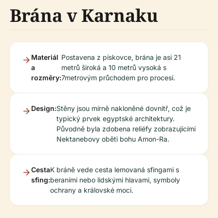
Brána v Karnaku
Materiál
Postavena z pískovce, brána je asi 21
a
metrů široká a 10 metrů vysoká s
rozměry:
7metrovým průchodem pro procesí.
Design:
Stěny jsou mírně nakloněné dovnitř, což je
typický prvek egyptské architektury.
Původně byla zdobena reliéfy zobrazujícími
Nektanebovy oběti bohu Amon-Ra.
Cesta
K bráně vede cesta lemovaná sfingami s
sfing:
beraními nebo lidskými hlavami, symboly
ochrany a královské moci.