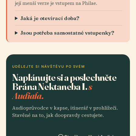
její menší verze je vstupem na Philae.
Jaká je otevírací doba?
Jsou potřeba samostatné vstupenky?
UDĚLEJTE SI NÁVŠTĚVU PO SVÉM
Naplánujte si a poslechněte
Brána Nektaneba I.
s
Audiala.
Audioprůvodce v kapse, itinerář v prohlížeči.
Stavěné na to, jak doopravdy cestujete.