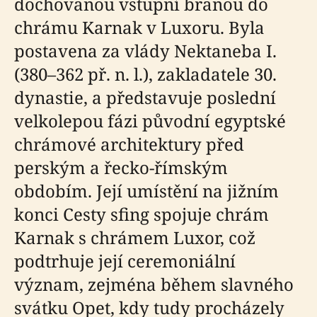
dochovanou vstupní branou do
chrámu Karnak v Luxoru. Byla
postavena za vlády Nektaneba I.
(380–362 př. n. l.), zakladatele 30.
dynastie, a představuje poslední
velkolepou fázi původní egyptské
chrámové architektury před
perským a řecko-římským
obdobím. Její umístění na jižním
konci Cesty sfing spojuje chrám
Karnak s chrámem Luxor, což
podtrhuje její ceremoniální
význam, zejména během slavného
svátku Opet, kdy tudy procházely