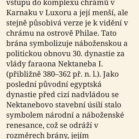
vstupu do komplexu chrámů v
Karnaku v Luxoru a její menší, ale
stejně působivá verze je k vidění v
chrámu na ostrově Philae. Tato
brána symbolizuje náboženskou a
politickou obnovu 30. dynastie za
vlády faraona Nektaneba I.
(přibližně 380–362 př. n. l.). Jako
poslední původní egyptská
dynastie před cizí nadvládou se
Nektanebovo stavební úsilí stalo
symbolem národní a náboženské
renesance, což se odráží v
rozměrech brány, jejím