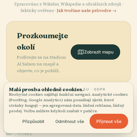
Zpracováno z Wikidat, Wikipedie a oficiálních zdrojů ·
fakticky ověřeno ·
Jak tvoříme naše průvodce →
Prozkoumejte
okolí
Zobrazit mapu
Podívejte se na Stadion
Al Salam na mapě a
objevte, co je poblíž.
Malá prosba ohledně cookies.
EU · GDPR
Nezbytné cookies zajišťují funkční navigaci. Analytické cookies
(PostHog, Google Analytics) nám pomáhají zjistit, které
stránky fungují — jen agregovaná data, žádná reklama, žádný
More in
Káhira.
prodej. Volbu můžete kdykoli změnit v patičce.
Přijmout vše
Přizpůsobit
Odmítnout vše
PLACE
194 míst k objevení — pár, která stojí za to spojit
Egyptské
dohromady.
Muzeum V
PLACE
PLACE