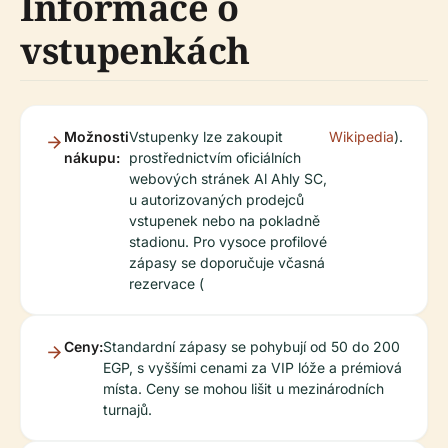
Informace o
vstupenkách
Možnosti
Vstupenky lze zakoupit
Wikipedia
).
nákupu:
prostřednictvím oficiálních
webových stránek Al Ahly SC,
u autorizovaných prodejců
vstupenek nebo na pokladně
stadionu. Pro vysoce profilové
zápasy se doporučuje včasná
rezervace (
Ceny:
Standardní zápasy se pohybují od 50 do 200
EGP, s vyššími cenami za VIP lóže a prémiová
místa. Ceny se mohou lišit u mezinárodních
turnajů.