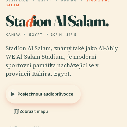
DESTINACE
EGYPT
KÁHIRA
STADION AL
SALAM
Sta
d
ion Al Salam.
KÁHIRA
EGYPT
30° N · 31° E
Stadion Al Salam, známý také jako Al-Ahly
WE Al-Salam Stadium, je moderní
sportovní památka nacházející se v
provincii Káhira, Egypt.
Poslechnout audioprůvodce
Zobrazit mapu