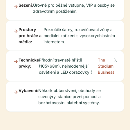
Sezení:
Úrovně pro běžné vstupné, VIP a osoby se
zdravotním postižením.
Prostory
Pokročilé šatny, rozcvičovací zóny a
pro hráče a
mediální zařízení s vysokorychlostním
média:
internetem.
Technické
Přírodní travnaté hřiště
The
).
prvky:
(105x68m), nejmodernější
Stadium
osvětlení a LED obrazovky (
Business
Vybavení:
Několik občerstvení, obchody se
suvenýry, stanice první pomoci a
bezhotovostní platební systémy.