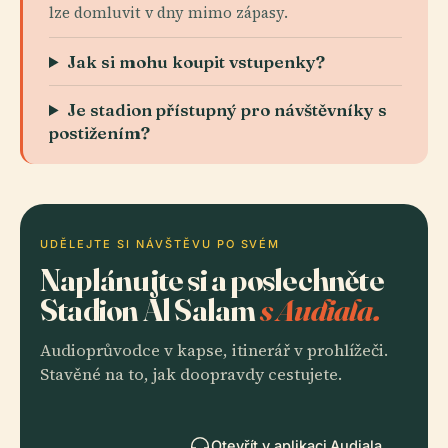
lze domluvit v dny mimo zápasy.
Jak si mohu koupit vstupenky?
Je stadion přístupný pro návštěvníky s
postižením?
UDĚLEJTE SI NÁVŠTĚVU PO SVÉM
Naplánujte si a poslechněte
Stadion Al Salam
s Audiala.
Audioprůvodce v kapse, itinerář v prohlížeči.
Stavěné na to, jak doopravdy cestujete.
Otevřít v aplikaci Audiala