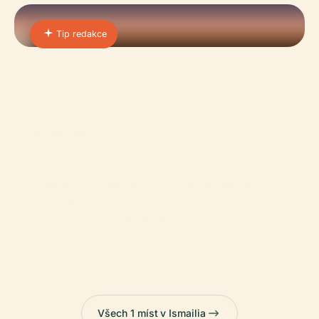
Tip redakce
01 · PLACE
Ismailijský Kanál
Ismailijský průplav a město Ismailia, zasazené
podél severovýchodního koridoru Egypta, tvoří
pozoruhodné spojení inženýrských úspěchů,
historické hloubky a…
Všech 1 míst v Ismailia