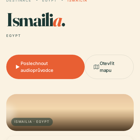
DESTINACE
EGYPT
ISMAILIA
Ismaili
a
.
EGYPT
Poslechnout
Otevřít
audioprůvodce
mapu
ISMAILIA · EGYPT