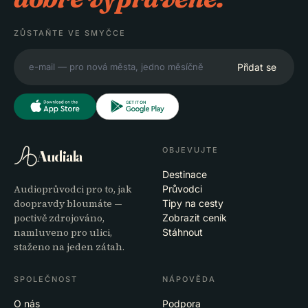
ZŮSTAŇTE VE SMYČCE
Přidat se
OBJEVUJTE
Audiala
Destinace
Audioprůvodci pro to, jak
Průvodci
doopravdy bloumáte —
Tipy na cesty
poctivě zdrojováno,
Zobrazit ceník
namluveno pro ulici,
Stáhnout
staženo na jeden zátah.
SPOLEČNOST
NÁPOVĚDA
O nás
Podpora