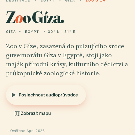
DESTINACE
EGYPT
GÍZA
ZOO GÍZA
Z
o
o Gíza.
GÍZA
EGYPT
30° N · 31° E
Zoo v Gíze, zasazená do pulzujícího srdce
guvernorátu Gíza v Egyptě, stojí jako
maják přírodní krásy, kulturního dědictví a
průkopnické zoologické historie.
Poslechnout audioprůvodce
Zobrazit mapu
Ověřeno April 2026