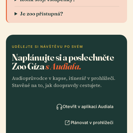
Je zoo přístupná?
UDĚLEJTE SI NÁVŠTĚVU PO SVÉM
Naplánujte si a poslechněte
Zoo Gíza
s Audiala.
Audioprůvodce v kapse, itinerář v prohlížeči.
Stavěné na to, jak doopravdy cestujete.
Otevřít v aplikaci Audiala
Plánovat v prohlížeči