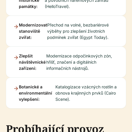
historické
a původních harémových zahrad
památky:
(HelloTravel).
Modernizovat
Přechod na volné, bezbariérové
stanoviště
výběhy pro zlepšení životních
zvířat:
podmínek zvířat (Egypt Today).
Zlepšit
Modernizace odpočinkových zón,
návštěvnické
hřišť, značení a digitálních
zařízení:
informačních nástrojů.
Botanické a
Katalogizace vzácných rostlin a
environmentální
obnova krajinných prvků (Cairo
vylepšení:
Scene).
Probíhající provoz