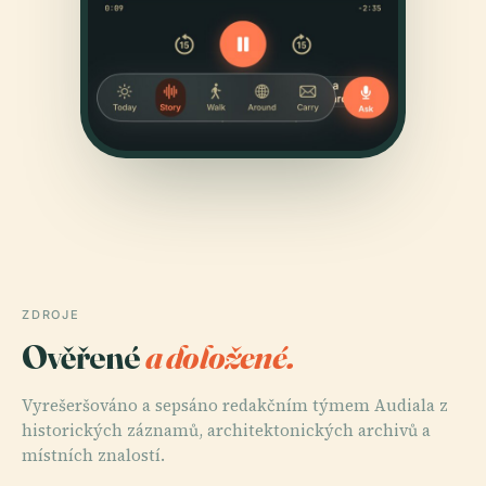
ZDROJE
Ověřené
a doložené.
Vyrešeršováno a sepsáno redakčním týmem Audiala z
historických záznamů, architektonických archivů a
místních znalostí.