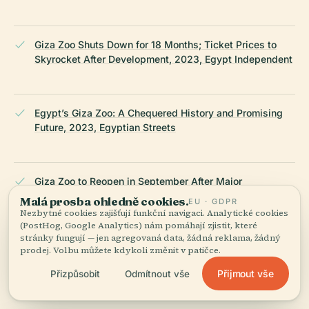
Giza Zoo Shuts Down for 18 Months; Ticket Prices to
Skyrocket After Development, 2023, Egypt Independent
Egypt’s Giza Zoo: A Chequered History and Promising
Future, 2023, Egyptian Streets
Giza Zoo to Reopen in September After Major
Renovations, 2025, Cairo Scene
Malá prosba ohledně cookies.
EU · GDPR
Nezbytné cookies zajišťují funkční navigaci. Analytické cookies
(PostHog, Google Analytics) nám pomáhají zjistit, které
stránky fungují — jen agregovaná data, žádná reklama, žádný
Egypt Continues to Ramp Up Its Commitment to
prodej. Volbu můžete kdykoli změnit v patičce.
Tourism, 2024, Forbes
Přijmout vše
Přizpůsobit
Odmítnout vše