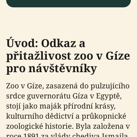
Úvod: Odkaz a
přitažlivost zoo v Gíze
pro návštěvníky
Zoo v Gíze, zasazená do pulzujícího
srdce guvernorátu Gíza v Egyptě,
stojí jako maják přírodní krásy,
kulturního dědictví a průkopnické
zoologické historie. Byla založena v
roce 1891 za vlády chediva Ismaila