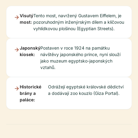
Visutý
Tento most, navržený Gustavem Eiffelem, je
most:
pozoruhodným inženýrským dílem a klíčovou
vyhlídkovou plošinou (Egyptian Streets).
Japonský
Postaven v roce 1924 na památku
kiosek:
návštěvy japonského prince, nyní slouží
jako muzeum egyptsko-japonských
vztahů.
Historické
Odrážejí egyptské královské dědictví
brány a
a dodávají zoo kouzlo (Giza Portal).
paláce: