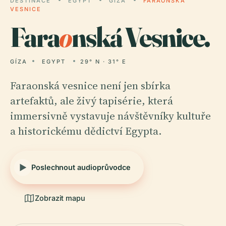
DESTINACE
EGYPT
GÍZA
FARAONSKÁ
VESNICE
Fara
o
nská Vesnice.
GÍZA
EGYPT
29° N · 31° E
Faraonská vesnice není jen sbírka
artefaktů, ale živý tapisérie, která
immersivně vystavuje návštěvníky kultuře
a historickému dědictví Egypta.
Poslechnout audioprůvodce
Zobrazit mapu