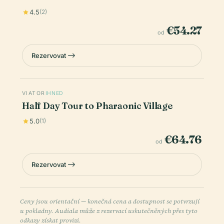
4.5
(2)
€54.27
od
Rezervovat
VIATOR
IHNED
Half Day Tour to Pharaonic Village
5.0
(1)
€64.76
od
Rezervovat
Ceny jsou orientační — konečná cena a dostupnost se potvrzují
u pokladny. Audiala může z rezervací uskutečněných přes tyto
odkazy získat provizi.