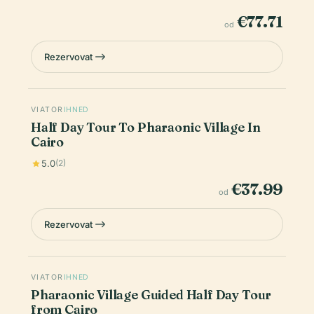
€77.71
od
Rezervovat
VIATOR
IHNED
Half Day Tour To Pharaonic Village In
Cairo
5.0
(2)
€37.99
od
Rezervovat
VIATOR
IHNED
Pharaonic Village Guided Half Day Tour
from Cairo