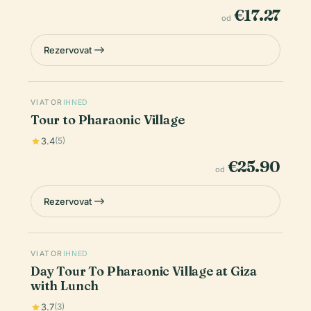
€17.27
od
Rezervovat
VIATOR
IHNED
Tour to Pharaonic Village
3.4
(5)
€25.90
od
Rezervovat
VIATOR
IHNED
Day Tour To Pharaonic Village at Giza
with Lunch
3.7
(3)