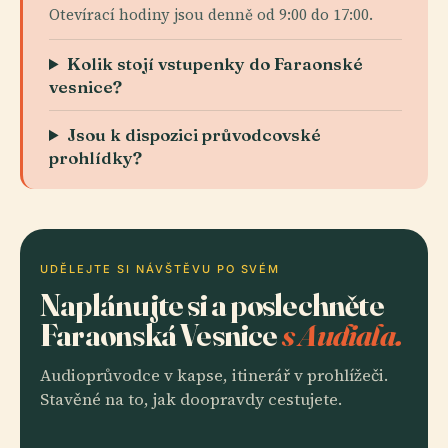
Otevírací hodiny jsou denně od 9:00 do 17:00.
Kolik stojí vstupenky do Faraonské
vesnice?
Jsou k dispozici průvodcovské
prohlídky?
UDĚLEJTE SI NÁVŠTĚVU PO SVÉM
Naplánujte si a poslechněte
Faraonská Vesnice
s Audiala.
Audioprůvodce v kapse, itinerář v prohlížeči.
Stavěné na to, jak doopravdy cestujete.