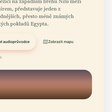
ežící na západním břehu Nilu mezi
írem, představuje jeden z
dnějších, přesto méně známých
kých pokladů Egypta.
ut audioprůvodce
Zobrazit mapu
26