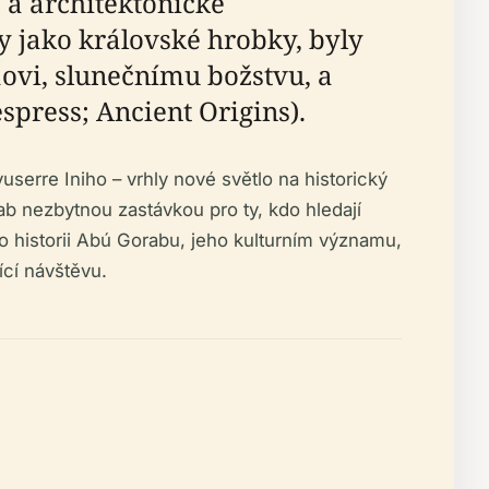
 a architektonické
ly jako královské hrobky, byly
vi, slunečnímu božstvu, a
spress; Ancient Origins).
re Iniho – vrhly nové světlo na historický
ab nezbytnou zastávkou pro ty, kdo hledají
 historii Abú Gorabu, jeho kulturním významu,
cí návštěvu.