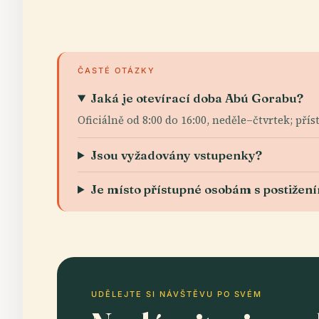
ČASTÉ OTÁZKY
Jaká je otevírací doba Abú Gorabu?
Oficiálně od 8:00 do 16:00, neděle–čtvrtek; př
Jsou vyžadovány vstupenky?
Je místo přístupné osobám s postižen
UDĚLEJTE SI NÁVŠTĚVU PO SVÉM