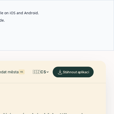
able on iOS and Android.
de.
edat města
🇨🇿
CS
Stáhnout aplikaci
⌘K