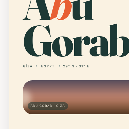
A
b
u
Gorab
GÍZA
EGYPT
29° N · 31° E
ABU GORAB · GÍZA