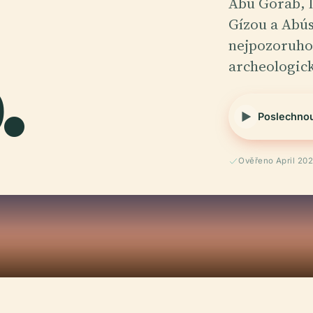
Abú Gorab, l
Gízou a Abús
.
nejpozoruho
archeologic
Poslechno
Ověřeno April 20