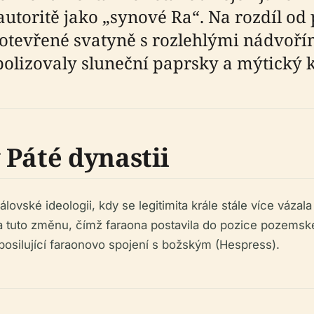
autoritě jako „synové Ra“. Na rozdíl 
tevřené svatyně s rozlehlými nádvořími
mbolizovaly sluneční paprsky a mýtický
 Páté dynastii
vské ideologii, kdy se legitimita krále stále více vázala
 tuto změnu, čímž faraona postavila do pozice pozemsk
 posilující faraonovo spojení s božským (Hespress).