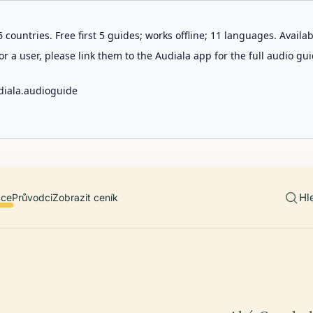
 countries. Free first 5 guides; works offline; 11 languages. Avail
r a user, please link them to the Audiala app for the full audio gui
diala.audioguide
Hl
ace
Průvodci
Zobrazit ceník