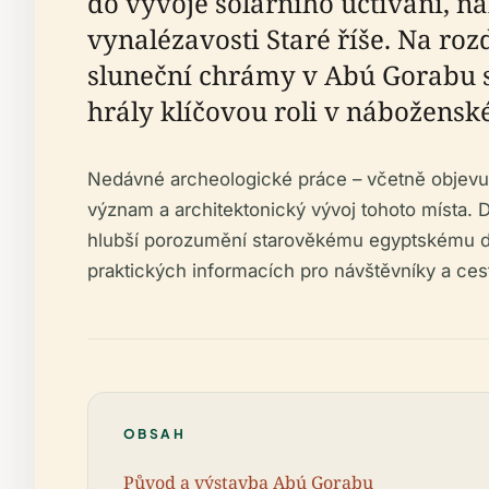
do vývoje solárního uctívání, n
vynalézavosti Staré říše. Na roz
sluneční chrámy v Abú Gorabu 
hrály klíčovou roli v náboženské
Nedávné archeologické práce – včetně objevu
význam a architektonický vývoj tohoto místa. D
hlubší porozumění starověkému egyptskému děd
praktických informacích pro návštěvníky a ce
OBSAH
Původ a výstavba Abú Gorabu