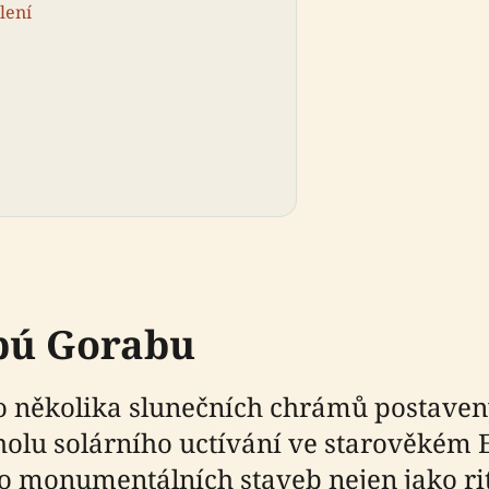
lení
bú Gorabu
to několika slunečních chrámů postave
olu solárního uctívání ve starověkém E
to monumentálních staveb nejen jako rit