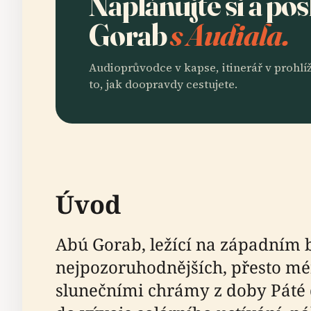
Naplánujte si a po
Gorab
s Audiala.
Audioprůvodce v kapse, itinerář v prohlíž
to, jak doopravdy cestujete.
Úvod
Abú Gorab, ležící na západním 
nejpozoruhodnějších, přesto mé
slunečními chrámy z doby Páté d