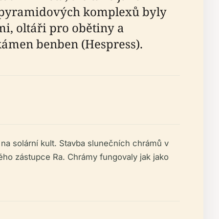
od pyramidových komplexů byly
, oltáři pro obětiny a
 kámen benben (Hespress).
 na solární kult. Stavba slunečních chrámů v
ého zástupce Ra. Chrámy fungovaly jak jako