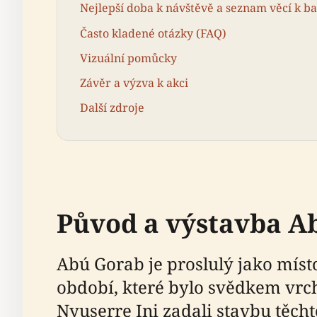
Nejlepší doba k návštěvě a seznam věcí k ba
Často kladené otázky (FAQ)
Vizuální pomůcky
Závěr a výzva k akci
Další zdroje
Původ a výstavba A
Abú Gorab je proslulý jako mís
období, které bylo svědkem vrch
Nyuserre Ini zadali stavbu těch