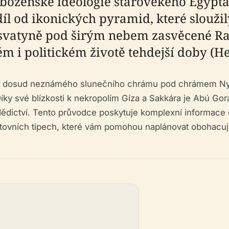
áboženské ideologie starověkého Egypta
díl od ikonických pyramid, které slouži
svatyně pod širým nebem zasvěcené Rao
m i politickém životě tehdejší doby (He
 dosud neznámého slunečního chrámu pod chrámem Nyuser
íky své blízkosti k nekropolím Gíza a Sakkára je Abú Gor
ictví. Tento průvodce poskytuje komplexní informace o
stovních tipech, které vám pomohou naplánovat obohacují