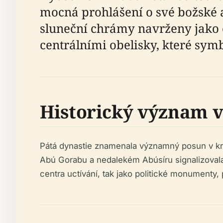
mocná prohlášení o své božské 
sluneční chrámy navrženy jako o
centrálními obelisky, které sy
Historický význam v
Pátá dynastie znamenala významný posun v králo
Abú Gorabu a nedalekém Abúsíru signalizovala
centra uctívání, tak jako politické monumenty,