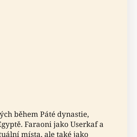
ných během Páté dynastie,
gyptě. Faraoni jako Userkaf a
uální místa, ale také jako