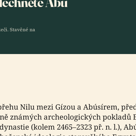
slechněte Abu
eči. Stavěné na
břehu Nilu mezi Gízou a Abúsírem, před
ně známých archeologických pokladů E
ynastie (kolem 2465–2323 př. n. l.), Ab