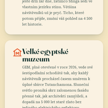
ještě drží žár dne, zatímco Sfinga sedí ve
vlastním jezírku stínu. Většina
návštěvníků už je pryč. Ticho, které
potom přijde, změní váš pohled na 4 500
let historie.
museum
Velké egyptské
muzeum
GEM, plně otevřené v roce 2026, vede své
šestipodlažní schodiště tak, aby každý
návštěvník procházel časem směrem k
úplné sbírce Tutanchamona. Sluneční
světlo proniká skrz zalomenou fasádu
přesně tak, jak architekti zamýšleli, a
dopadá na 5 000 let staré zlato bez
jediného elektrického reflektoru.