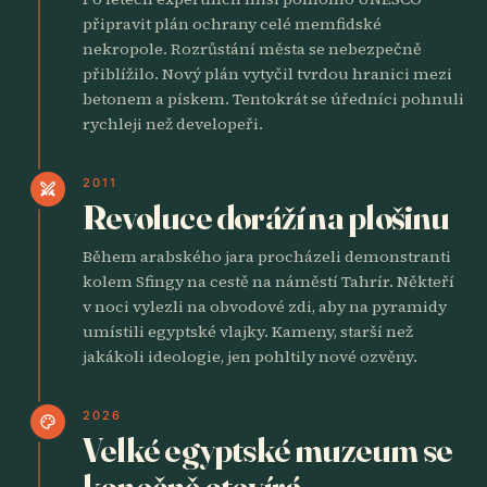
připravit plán ochrany celé memfidské
nekropole. Rozrůstání města se nebezpečně
přiblížilo. Nový plán vytyčil tvrdou hranici mezi
betonem a pískem. Tentokrát se úředníci pohnuli
rychleji než developeři.
2011
swords
Revoluce doráží na plošinu
Během arabského jara procházeli demonstranti
kolem Sfingy na cestě na náměstí Tahrír. Někteří
v noci vylezli na obvodové zdi, aby na pyramidy
umístili egyptské vlajky. Kameny, starší než
jakákoli ideologie, jen pohltily nové ozvěny.
2026
palette
Velké egyptské muzeum se
konečně otevírá