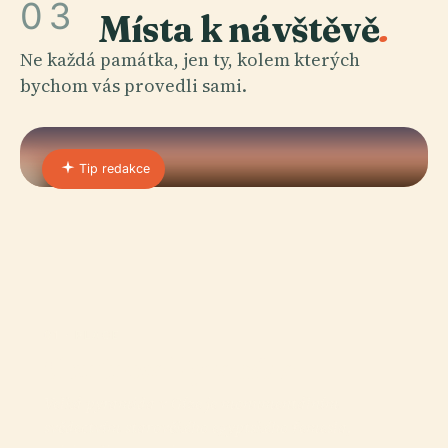
03
Místa k návštěvě
.
Ne každá památka, jen ty, kolem kterých
bychom vás provedli sami.
Tip redakce
01 · PLACE
Chufuova Pyramida
Velká pyramida v Gíze je monumentálním
svědectvím starověkého egyptského řemesla,