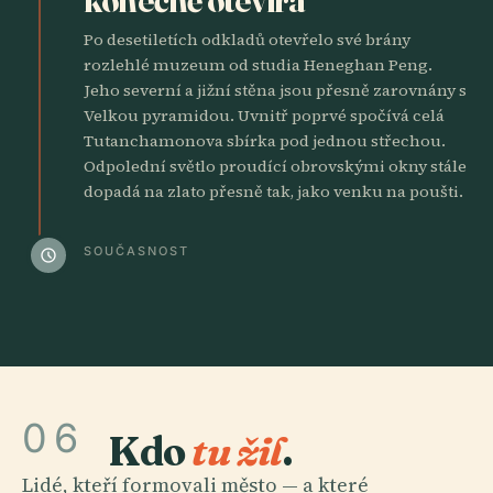
Po desetiletích odkladů otevřelo své brány
rozlehlé muzeum od studia Heneghan Peng.
Jeho severní a jižní stěna jsou přesně zarovnány s
Velkou pyramidou. Uvnitř poprvé spočívá celá
Tutanchamonova sbírka pod jednou střechou.
Odpolední světlo proudící obrovskými okny stále
dopadá na zlato přesně tak, jako venku na poušti.
SOUČASNOST
schedule
06
Kdo
tu žil
.
Lidé, kteří formovali město — a které