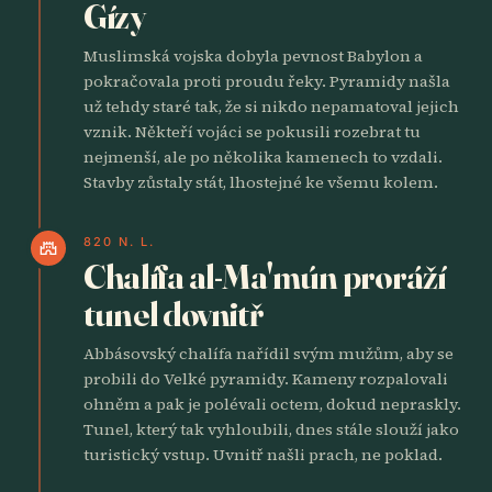
Gízy
Muslimská vojska dobyla pevnost Babylon a
pokračovala proti proudu řeky. Pyramidy našla
už tehdy staré tak, že si nikdo nepamatoval jejich
vznik. Někteří vojáci se pokusili rozebrat tu
nejmenší, ale po několika kamenech to vzdali.
Stavby zůstaly stát, lhostejné ke všemu kolem.
820 N. L.
castle
Chalífa al-Ma'mún proráží
tunel dovnitř
Abbásovský chalífa nařídil svým mužům, aby se
probili do Velké pyramidy. Kameny rozpalovali
ohněm a pak je polévali octem, dokud nepraskly.
Tunel, který tak vyhloubili, dnes stále slouží jako
turistický vstup. Uvnitř našli prach, ne poklad.