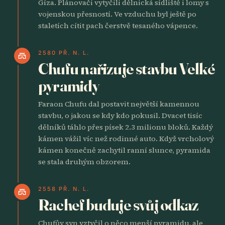
Gíza. Plánovači vytyčili dělnická sídliště i lomy s
vojenskou přesností. Ve vzduchu byl ještě po
staletích cítit pach čerstvě tesaného vápence.
2580 PŘ. N. L.
castle
Chufu nařizuje stavbu Velké
pyramidy
Faraon Chufu dal postavit největší kamennou
stavbu, o jakou se kdy kdo pokusil. Dvacet tisíc
dělníků táhlo přes písek 2.3 milionu bloků. Každý
kámen vážil víc než rodinné auto. Když vrcholový
kámen konečně zachytil ranní slunce, pyramida
se stala druhým obzorem.
2558 PŘ. N. L.
castle
Rachef buduje svůj odkaz
Chufův syn vztyčil o něco menší pyramidu, ale