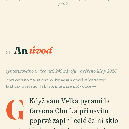
provizi.
An
úvod
01
syntetizováno z více než 240 zdrojů ·
ověřeno May 2026
Zpracováno z Wikidat, Wikipedie a oficiálních zdrojů ·
fakticky ověřeno ·
Jak tvoříme naše průvodce →
G
Když vám Velká pyramida
faraona Chufua při úsvitu
poprvé zaplní celé čelní sklo,