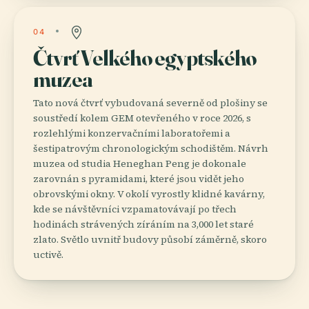
04
Čtvrť Velkého egyptského
muzea
Tato nová čtvrť vybudovaná severně od plošiny se
soustředí kolem GEM otevřeného v roce 2026, s
rozlehlými konzervačními laboratořemi a
šestipatrovým chronologickým schodištěm. Návrh
muzea od studia Heneghan Peng je dokonale
zarovnán s pyramidami, které jsou vidět jeho
obrovskými okny. V okolí vyrostly klidné kavárny,
kde se návštěvníci vzpamatovávají po třech
hodinách strávených zíráním na 3,000 let staré
zlato. Světlo uvnitř budovy působí záměrně, skoro
uctivě.