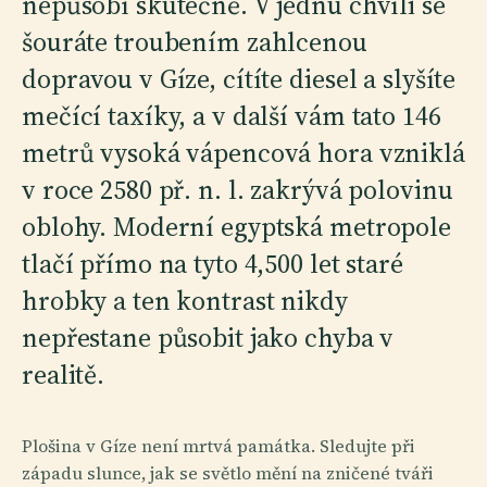
nepůsobí skutečně. V jednu chvíli se
šouráte troubením zahlcenou
dopravou v Gíze, cítíte diesel a slyšíte
mečící taxíky, a v další vám tato 146
metrů vysoká vápencová hora vzniklá
v roce 2580 př. n. l. zakrývá polovinu
oblohy. Moderní egyptská metropole
tlačí přímo na tyto 4,500 let staré
hrobky a ten kontrast nikdy
nepřestane působit jako chyba v
realitě.
Plošina v Gíze není mrtvá památka. Sledujte při
západu slunce, jak se světlo mění na zničené tváři