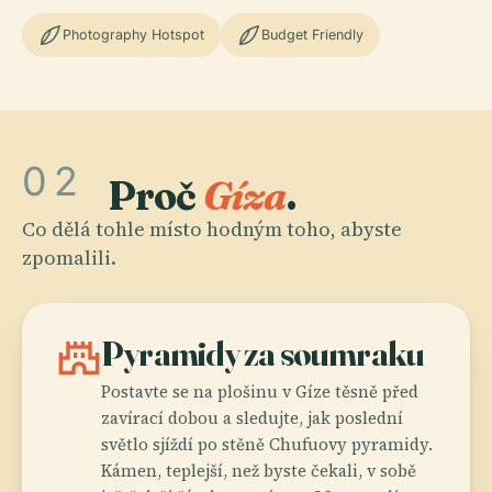
Photography Hotspot
Budget Friendly
02
Proč
Gíza
.
Co dělá tohle místo hodným toho, abyste
zpomalili.
castle
Pyramidy za soumraku
Postavte se na plošinu v Gíze těsně před
zavírací dobou a sledujte, jak poslední
světlo sjíždí po stěně Chufuovy pyramidy.
Kámen, teplejší, než byste čekali, v sobě