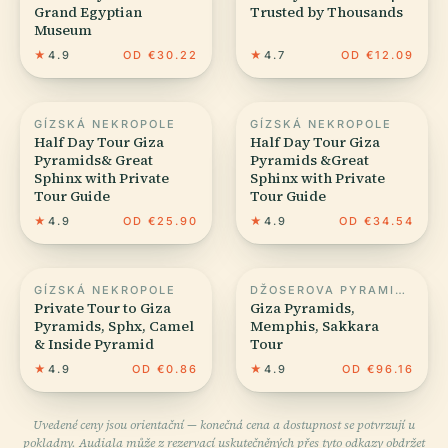
Grand Egyptian
Trusted by Thousands
Museum
★
4.9
OD €30.22
★
4.7
OD €12.09
GÍZSKÁ NEKROPOLE
GÍZSKÁ NEKROPOLE
Half Day Tour Giza
Half Day Tour Giza
Pyramids& Great
Pyramids &Great
Sphinx with Private
Sphinx with Private
Tour Guide
Tour Guide
★
4.9
OD €25.90
★
4.9
OD €34.54
GÍZSKÁ NEKROPOLE
DŽOSEROVA PYRAMIDA
Private Tour to Giza
Giza Pyramids,
Pyramids, Sphx, Camel
Memphis, Sakkara
& Inside Pyramid
Tour
★
4.9
OD €0.86
★
4.9
OD €96.16
Uvedené ceny jsou orientační — konečná cena a dostupnost se potvrzují u
pokladny. Audiala může z rezervací uskutečněných přes tyto odkazy obdržet