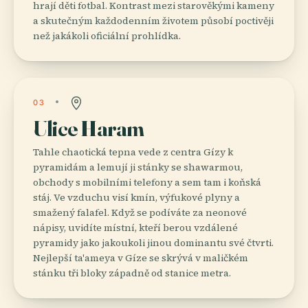
hrají děti fotbal. Kontrast mezi starověkými kameny
a skutečným každodenním životem působí poctivěji
než jakákoli oficiální prohlídka.
03
Ulice Haram
Tahle chaotická tepna vede z centra Gízy k
pyramidám a lemují ji stánky se shawarmou,
obchody s mobilními telefony a sem tam i koňská
stáj. Ve vzduchu visí kmín, výfukové plyny a
smažený falafel. Když se podíváte za neonové
nápisy, uvidíte místní, kteří berou vzdálené
pyramidy jako jakoukoli jinou dominantu své čtvrti.
Nejlepší ta'ameya v Gíze se skrývá v maličkém
stánku tři bloky západně od stanice metra.