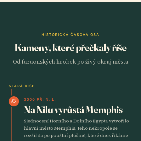
HISTORICKÁ ČASOVÁ OSA
Kameny, které přečkaly říše
Od faraonských hrobek po živý okraj města
STARÁ ŘÍŠE
3000 PŘ. N. L.
castle
Na Nilu vyrůstá Memphis
Sjednocení Horního a Dolního Egypta vytvořilo
hlavní město Memphis. Jeho nekropole se
rozšířila po pouštní plošině, které dnes říkáme