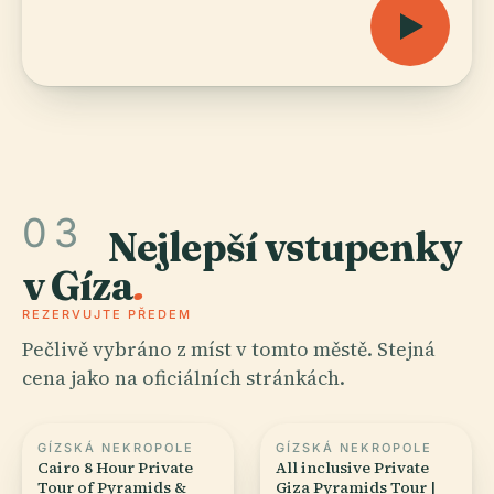
03
Nejlepší vstupenky
v Gíza
.
REZERVUJTE PŘEDEM
Pečlivě vybráno z míst v tomto městě. Stejná
cena jako na oficiálních stránkách.
GÍZSKÁ NEKROPOLE
GÍZSKÁ NEKROPOLE
Cairo 8 Hour Private
All inclusive Private
Tour of Pyramids &
Giza Pyramids Tour |