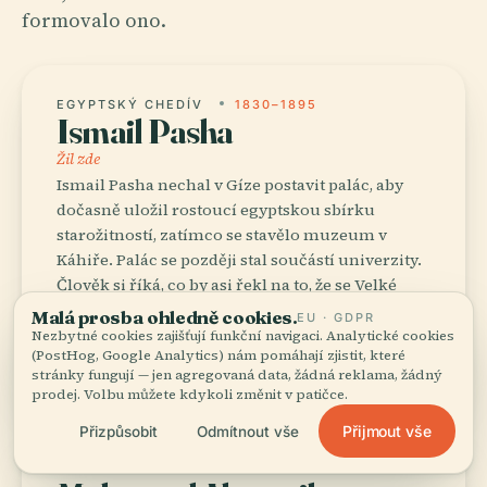
formovalo ono.
EGYPTSKÝ CHEDÍV
1830–1895
Ismail Pasha
Žil zde
Ismail Pasha nechal v Gíze postavit palác, aby
dočasně uložil rostoucí egyptskou sbírku
starožitností, zatímco se stavělo muzeum v
Káhiře. Palác se později stal součástí univerzity.
Člověk si říká, co by asi řekl na to, že se Velké
egyptské muzeum konečně otevřelo v roce 2026
Malá prosba ohledně cookies.
EU · GDPR
a jeho zdi jsou srovnány právě s pyramidami, na
Nezbytné cookies zajišťují funkční navigaci. Analytické cookies
(PostHog, Google Analytics) nám pomáhají zjistit, které
které kdysi hleděl.
stránky fungují — jen agregovaná data, žádná reklama, žádný
prodej. Volbu můžete kdykoli změnit v patičce.
Přijmout vše
Přizpůsobit
Odmítnout vše
FOTBALISTA
NAROZEN 1978