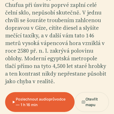
Chufua při úsvitu poprvé zaplní celé
čelní sklo, nepůsobí skutečně. V jednu
chvíli se šouráte troubením zahlcenou
dopravou v Gíze, cítíte diesel a slyšíte
mečící taxíky, a v další vám tato 146
metrů vysoká vápencová hora vzniklá v
roce 2580 př. n. l. zakrývá polovinu
oblohy. Moderní egyptská metropole
tlačí přímo na tyto 4,500 let staré hrobky
a ten kontrast nikdy nepřestane působit
jako chyba v realitě.
Poslechnout audioprůvodce
Otevřít
— 1 h 16 min
mapu