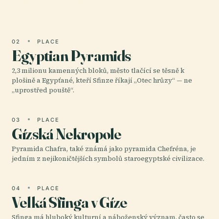
spirituality a moci.
02
PLACE
Egyptian Pyramids
2,3 milionu kamenných bloků, město tlačící se těsně k
plošině a Egypťané, kteří Sfinze říkají „Otec hrůzy“ — ne
„uprostřed pouště“.
03
PLACE
Gízská Nekropole
Pyramida Chafra, také známá jako pyramida Chefréna, je
jedním z nejikoničtějších symbolů staroegyptské civilizace.
04
PLACE
Velká Sfinga v Gíze
Sfinga má hluboký kulturní a náboženský význam, často se