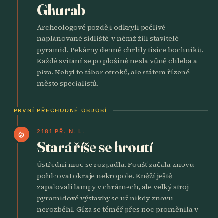
Ghurab
Archeologové později odkryli pečlivě
naplánované sídliště, v němž žili stavitelé
pyramid. Pekárny denně chrlily tisíce bochníků.
Každé svítání se po plošině nesla vůně chleba a
piva. Nebyl to tábor otroků, ale státem řízené
město specialistů.
PRVNÍ PŘECHODNÉ OBDOBÍ
2181 PŘ. N. L.
local_fire_department
Stará říše se hroutí
Ústřední moc se rozpadla. Poušť začala znovu
pohlcovat okraje nekropole. Kněží ještě
zapalovali lampy v chrámech, ale velký stroj
pyramidové výstavby se už nikdy znovu
nerozběhl. Gíza se téměř přes noc proměnila v