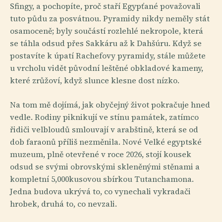
Sfingy, a pochopíte, proč staří Egypťané považovali
tuto půdu za posvátnou. Pyramidy nikdy neměly stát
osamoceně; byly součástí rozlehlé nekropole, která
se táhla odsud přes Sakkáru až k Dahšúru. Když se
postavíte k úpatí Rachefovy pyramidy, stále můžete
u vrcholu vidět původní leštěné obkladové kameny,
které zrůžoví, když slunce klesne dost nízko.
Na tom mě dojímá, jak obyčejný život pokračuje hned
vedle. Rodiny piknikují ve stínu památek, zatímco
řidiči velbloudů smlouvají v arabštině, která se od
dob faraonů příliš nezměnila. Nové Velké egyptské
muzeum, plně otevřené v roce 2026, stojí kousek
odsud se svými obrovskými skleněnými stěnami a
kompletní 5,000kusovou sbírkou Tutanchamona.
Jedna budova ukrývá to, co vynechali vykradači
hrobek, druhá to, co nevzali.