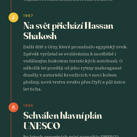
1987
music_note
Na svět přichází Hassan
Shakosh
Další dítě z Gízy, které proměnilo egyptský zvuk.
Zpěvák vyrůstal se svoláváním k modlitbě i
vzdáleným hukotem turistických autobusů. O
několik let později už jeho rytmy mahraganat
duněly z autorádií kroužících v noci kolem
plošiny, nová vrstva zvuku přes čtyři a půl tisíce
let ticha.
1995
gavel
Schválen hlavní plán
UNESCO
Po letech expertních misí pomohlo UNESCO