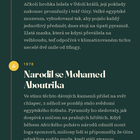
Ačkoli hrobka ležela v Údolí králů, její poklady
nakonec proměnily i tvář Gízy. Velké egyptské
muzeum, vybudované tak, aby pojalo každý
jednotlivý předmět, dnes stojí na úpatí pyramid.
Zlatá maska, která se kdysi převážela na
velbloudu, teď odpočívá v klimatizovaném tichu
necelé dvě míle od Sfingy.
1978
person
Narodil se Mohamed
Aboutrika
Ve stínu těchto dávných kamenů přišel na svět
chlapec, z něhož se později stalo svědomí
egyptského fotbalu. Pyramidy ho sledovaly, jak
dospívá s míčem na prašných hřištích. Když
během Afrického poháru národů odmítl nosit
loga sponzorů, miliony lidí si připomněly, že Gíza
odjakživa rodila muže, kteří stáli stranou.