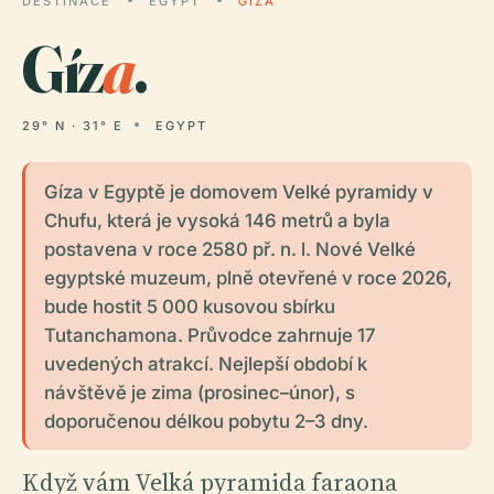
DESTINACE
EGYPT
GÍZA
Gíz
a
.
29° N · 31° E
EGYPT
Gíza v Egyptě je domovem Velké pyramidy v
Chufu, která je vysoká 146 metrů a byla
postavena v roce 2580 př. n. l. Nové Velké
egyptské muzeum, plně otevřené v roce 2026,
bude hostit 5 000 kusovou sbírku
Tutanchamona. Průvodce zahrnuje 17
uvedených atrakcí. Nejlepší období k
návštěvě je zima (prosinec–únor), s
doporučenou délkou pobytu 2–3 dny.
Když vám Velká pyramida faraona