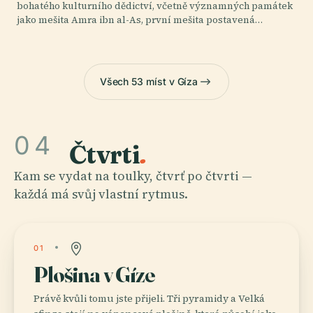
bohatého kulturního dědictví, včetně významných památek
jako mešita Amra ibn al-As, první mešita postavená…
Všech 53 míst v Gíza
04
Čtvrti
.
Kam se vydat na toulky, čtvrť po čtvrti —
každá má svůj vlastní rytmus.
01
Plošina v Gíze
Právě kvůli tomu jste přijeli. Tři pyramidy a Velká