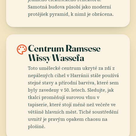
Samotná budova působí jako moderní
protějšek pyramid, k nimž je obrácena.
palette
Centrum Ramsese
Wissy Wassefa
Toto umělecké centrum ukryté za zdí z
nepálených cihel v Harránii stále používá
stejné stavy a přírodní barviva, které sem
byly zavedeny v 50. letech. Sledujte, jak
tkalci proměňují surovou vlnu v
tapiserie, které stojí méně než večeře ve
většině hlavních měst. Tiché soustředění
uvnitř je pravým opakem chaosu na
plošině.