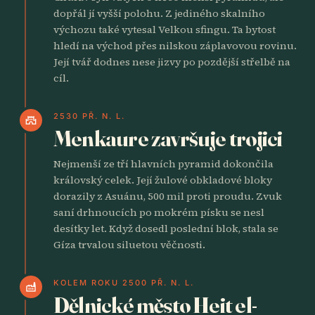
dopřál jí vyšší polohu. Z jediného skalního
výchozu také vytesal Velkou sfingu. Ta bytost
hledí na východ přes nilskou záplavovou rovinu.
Její tvář dodnes nese jizvy po pozdější střelbě na
cíl.
2530 PŘ. N. L.
castle
Menkaure završuje trojici
Nejmenší ze tří hlavních pyramid dokončila
královský celek. Její žulové obkladové bloky
dorazily z Asuánu, 500 mil proti proudu. Zvuk
saní drhnoucích po mokrém písku se nesl
desítky let. Když dosedl poslední blok, stala se
Gíza trvalou siluetou věčnosti.
KOLEM ROKU 2500 PŘ. N. L.
factory
Dělnické město Heit el-