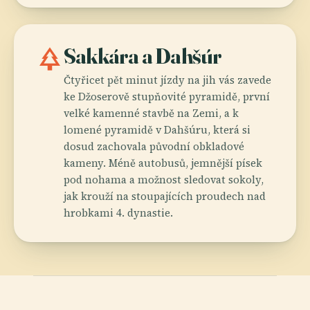
park
Sakkára a Dahšúr
Čtyřicet pět minut jízdy na jih vás zavede
ke Džoserově stupňovité pyramidě, první
velké kamenné stavbě na Zemi, a k
lomené pyramidě v Dahšúru, která si
dosud zachovala původní obkladové
kameny. Méně autobusů, jemnější písek
pod nohama a možnost sledovat sokoly,
jak krouží na stoupajících proudech nad
hrobkami 4. dynastie.