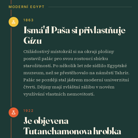
MODERNÍ EGYPT
1863
person
Ismá'íl Paša si přivlastňuje
Gízu
Ctižádostivý místokrál si na okraji plošiny
postavil palác pro svou rostoucí sbírku
starožitností. Po několik let zde sídlilo Egyptské
muzeum, než se přestěhovalo na náměstí Tahrír.
Palác se později stal jádrem moderní univerzitní
čtvrti. Dějiny mají zvláštní zálibu v novém
využívání vlastních nemovitostí.
1922
science
Je objevena
Tutanchamonova hrobka