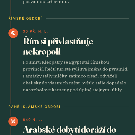
posvátnou zříceninu.
ŘÍMSKÉ OBDOBÍ
30 PŘ. N. L.
public
Řím si přivlastňuje
nekropoli
Po smrti Kleopatry se Egypt stal římskou
provincií. Řečtí turisté ryli svá jména do pyramid.
Památky stály mlčky, zatímco císaři odváželi
obelisky do vlastních měst. Světlo stále dopadalo
na vrcholové kameny pod úplně stejnými úhly.
RANĚ ISLÁMSKÉ OBDOBÍ
640 N. L.
swords
Arabské dobytí doráží do