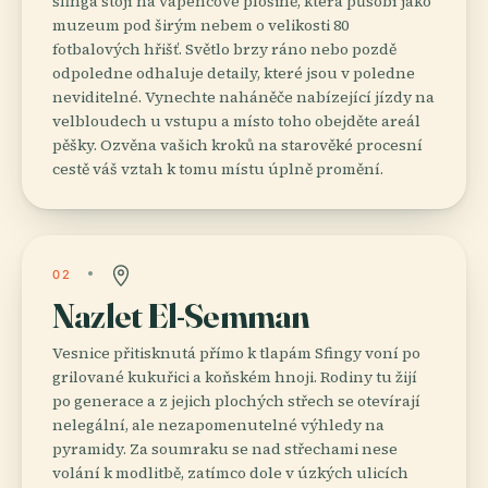
sfinga stojí na vápencové plošině, která působí jako
muzeum pod širým nebem o velikosti 80
fotbalových hřišť. Světlo brzy ráno nebo pozdě
odpoledne odhaluje detaily, které jsou v poledne
neviditelné. Vynechte naháněče nabízející jízdy na
velbloudech u vstupu a místo toho obejděte areál
pěšky. Ozvěna vašich kroků na starověké procesní
cestě váš vztah k tomu místu úplně promění.
02
Nazlet El-Semman
Vesnice přitisknutá přímo k tlapám Sfingy voní po
grilované kukuřici a koňském hnoji. Rodiny tu žijí
po generace a z jejich plochých střech se otevírají
nelegální, ale nezapomenutelné výhledy na
pyramidy. Za soumraku se nad střechami nese
volání k modlitbě, zatímco dole v úzkých ulicích