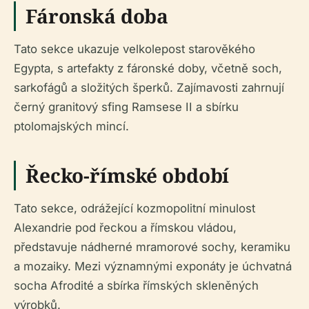
Fáronská doba
Tato sekce ukazuje velkolepost starověkého
Egypta, s artefakty z fáronské doby, včetně soch,
sarkofágů a složitých šperků. Zajímavosti zahrnují
černý granitový sfing Ramsese II a sbírku
ptolomajských mincí.
Řecko-římské období
Tato sekce, odrážející kozmopolitní minulost
Alexandrie pod řeckou a římskou vládou,
představuje nádherné mramorové sochy, keramiku
a mozaiky. Mezi významnými exponáty je úchvatná
socha Afrodité a sbírka římských skleněných
výrobků.