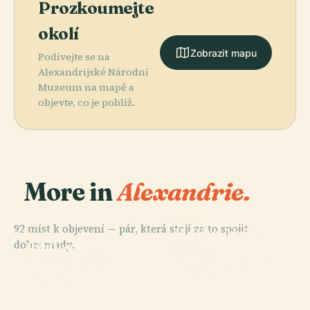
Prozkoumejte
okolí
Zobrazit mapu
Podívejte se na
Alexandrijské Národní
Muzeum na mapě a
objevte, co je poblíž.
More in
Alexandrie.
PLACE
92 míst k objevení — pár, která stojí za to spojit
Mešita Abú El-
PLACE
dohromady.
Bibliotheca
Abbáse
PLACE
PLACE
Grekoromské
Alexandrijská
Alexandrina
Mursího
Muzeum
Opera