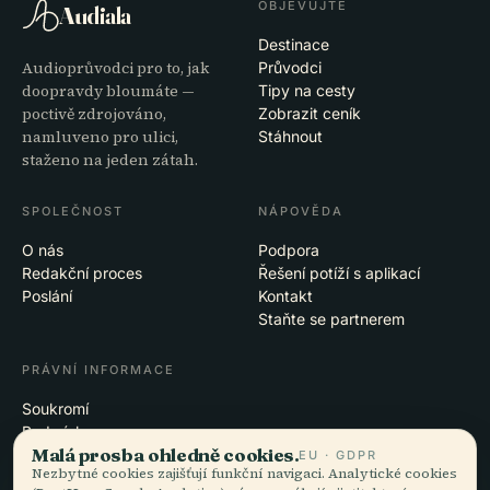
OBJEVUJTE
Audiala
Destinace
Audioprůvodci pro to, jak
Průvodci
doopravdy bloumáte —
Tipy na cesty
poctivě zdrojováno,
Zobrazit ceník
namluveno pro ulici,
Stáhnout
staženo na jeden zátah.
SPOLEČNOST
NÁPOVĚDA
O nás
Podpora
Redakční proces
Řešení potíží s aplikací
Poslání
Kontakt
Staňte se partnerem
PRÁVNÍ INFORMACE
Soukromí
Podmínky
Malá prosba ohledně cookies.
Nastavení cookies
EU · GDPR
Nezbytné cookies zajišťují funkční navigaci. Analytické cookies
Smazat účet