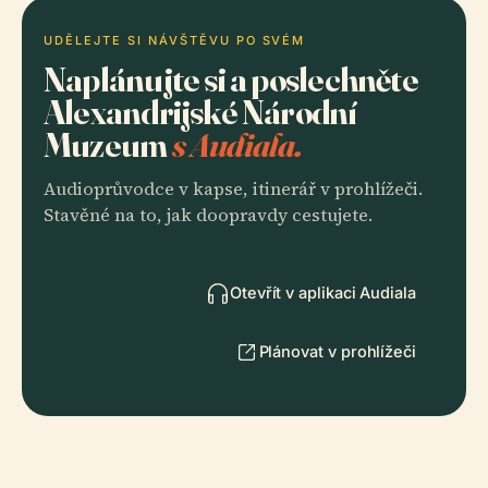
UDĚLEJTE SI NÁVŠTĚVU PO SVÉM
Naplánujte si a poslechněte
Alexandrijské Národní
Muzeum
s Audiala.
Audioprůvodce v kapse, itinerář v prohlížeči.
Stavěné na to, jak doopravdy cestujete.
Otevřít v aplikaci Audiala
Plánovat v prohlížeči