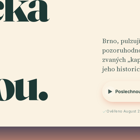
čka
Brno, pulzuj
pozoruhodno
ou.
zvaných „kap
jeho histori
Poslechno
Ověřeno August 