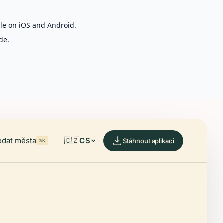
able on iOS and Android.
de.
edat města
🇨🇿
CS
Stáhnout aplikaci
⌘K