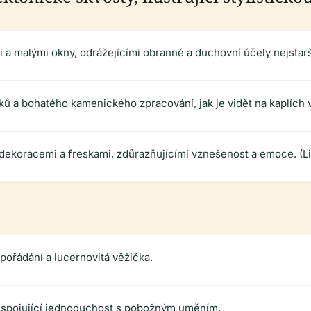
i a malými okny, odrážejícími obranné a duchovní účely nejstarš
 a bohatého kamenického zpracování, jak je vidět na kaplích v 
 dekoracemi a freskami, zdůrazňujícími vznešenost a emoce. (L
spořádání a lucernovitá věžička.
le, spojující jednoduchost s pobožným uměním.