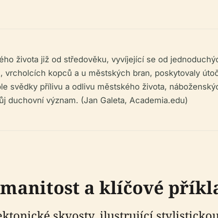
ho života již od středověku, vyvíjející se od jednoduc
h, vrcholcích kopců a u městských bran, poskytovaly úto
ple svědky přílivu a odlivu městského života, náboženský
ůj duchovní význam. (Jan Galeta, Academia.edu)
manitost a klíčové příkl
ktonické skvosty, ilustrující stylisticko