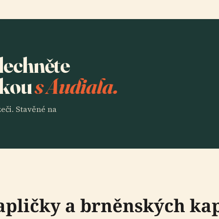
slechněte
lkou
s Audiala.
eči. Stavěné na
pličky a brněnských kap