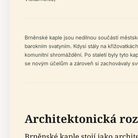
Brněnské kaple jsou nedílnou součástí městské
barokním svatyním. Kdysi stály na křižovatkác
komunitní shromáždění. Po staletí byly tyto ka
se novým účelům a zároveň si zachovávaly sv
Architektonická roz
Brněnské kaple stojí jako archite