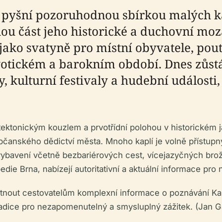
se pyšní pozoruhodnou sbírkou malých k
nou část jeho historické a duchovní moz
ly jako svatyně pro místní obyvatele, po
tickém a barokním období. Dnes zůstá
y, kulturní festivaly a hudební událos
ektonickým kouzlem a prvotřídní polohou v historickém já
 občanského dědictví města. Mnoho kaplí je volně přístup
vybavení včetně bezbariérových cest, vícejazyčných brož
die Brna, nabízejí autoritativní a aktuální informace pro 
tnout cestovatelům komplexní informace o poznávání Kapli
tradice pro nezapomenutelný a smysluplný zážitek. (Jan G