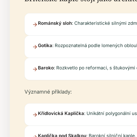
Románský sloh
: Charakteristické silnými zdm
Gotika
: Rozpoznatelná podle lomených oblouků
Baroko
: Rozkvetlo po reformaci, s štukovými
Významné příklady:
Křídlovická Kaplička
: Unikátní polygonální u
Kaplička pod Skalkou
: Barokní silniční kap