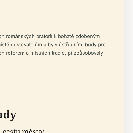
hých románských oratorií k bohatě zdobeným
čiště cestovatelům a byly ústředními body pro
ch reforem a místních tradic, přizpůsobovaly
ady
u cestu města: