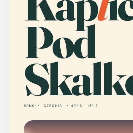
Kap
l
i
Pod
Skalk
BRNO
CZECHIA
49° N · 16° E