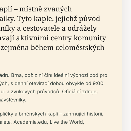
aplí – místně zvaných
aiky. Tyto kaple, jejichž původ
utníky a cestovatele a odrážely
vají aktivními centry komunity
ti, zejména během celoměstských
dru Brna, což z ní činí ideální výchozí bod pro
ných, s denní otevírací dobou obvykle od 9:00
ur a zvukových průvodců. Oficiální zdroje,
návštěvníky.
čky a brněnských kaplí – zahrnující historii,
aleta, Academia.edu, Live the World,