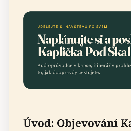
UDĚLEJTE SI NÁVŠTĚVU PO SVÉM
Naplánujte si a po
Kaplička Pod Ska
Audioprůvodce v kapse, itinerář v prohlíž
to, jak doopravdy cestujete.
Úvod: Objevování Ka