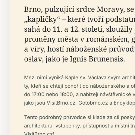
Brno, pulzující srdce Moravy, 
„kapličky“ – které tvoří podstat
sahá do 11. a 12. století, slouži
proměny města v románském, go
a víry, hostí náboženské průvod
oslav, jako je Ignis Brunensis.
Mezi nimi vyniká Kaple sv. Václava svým archit
ty, kteří se chtějí ponořit do náboženského a
do 17:00 nebo 18:00, a nabízejí návštěvnické 
jako jsou VisitBrno.cz, Gotobrno.cz a Encyklope
Tento podrobný průvodce si klade za cíl posky
architekturu, vstupenky, přístupnost a místní 
VisitBrno.cz)