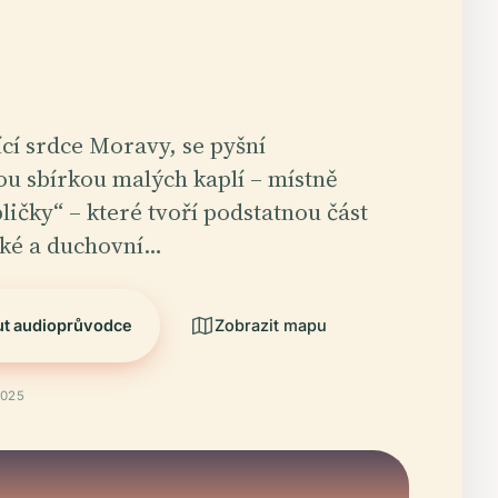
ící srdce Moravy, se pyšní
u sbírkou malých kaplí – místně
ličky“ – které tvoří podstatnou část
cké a duchovní…
ut audioprůvodce
Zobrazit mapu
2025