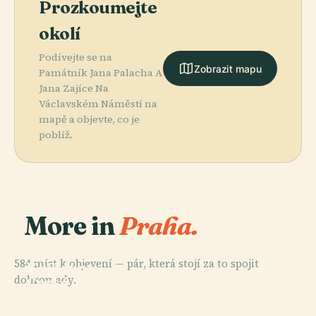
Prozkoumejte
okolí
Podívejte se na
Zobrazit mapu
Památník Jana Palacha A
Jana Zajíce Na
Václavském Náměstí na
mapě a objevte, co je
poblíž.
More in
Praha.
PLACE
Národní
584 míst k objevení — pár, která stojí za to spojit
Knihovna
dohromady.
České
PLACE
PLACE
PLACE
Katedrála
Národní
Republiky
Pražský Hrad
Svatého Víta
Divadlo