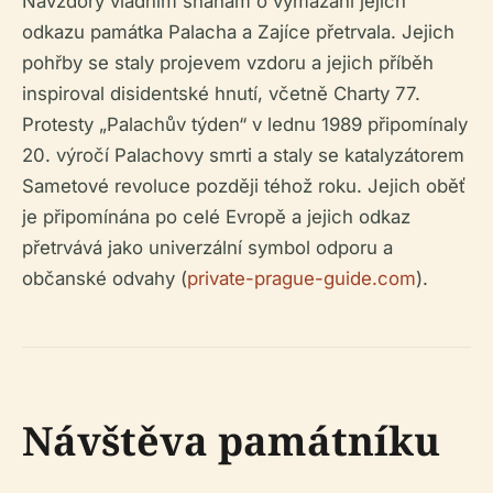
Navzdory vládním snahám o vymazání jejich
odkazu památka Palacha a Zajíce přetrvala. Jejich
pohřby se staly projevem vzdoru a jejich příběh
inspiroval disidentské hnutí, včetně Charty 77.
Protesty „Palachův týden“ v lednu 1989 připomínaly
20. výročí Palachovy smrti a staly se katalyzátorem
Sametové revoluce později téhož roku. Jejich oběť
je připomínána po celé Evropě a jejich odkaz
přetrvává jako univerzální symbol odporu a
občanské odvahy (
private-prague-guide.com
).
Návštěva památníku