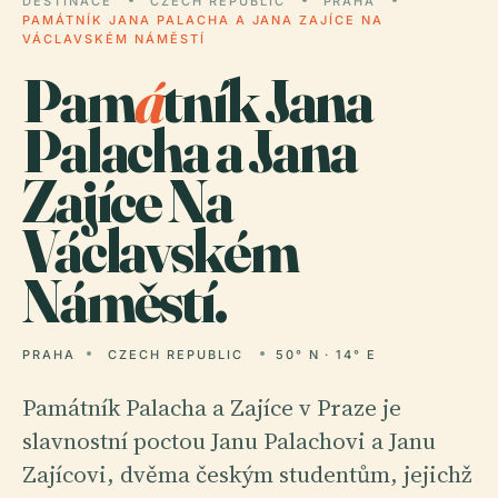
DESTINACE
CZECH REPUBLIC
PRAHA
PAMÁTNÍK JANA PALACHA A JANA ZAJÍCE NA
VÁCLAVSKÉM NÁMĚSTÍ
Pam
á
tník Jana
Palacha a Jana
Zajíce Na
Václavském
Náměstí.
PRAHA
CZECH REPUBLIC
50° N · 14° E
Památník Palacha a Zajíce v Praze je
slavnostní poctou Janu Palachovi a Janu
Zajícovi, dvěma českým studentům, jejichž