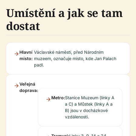
Umístění a jak se tam
dostat
Hlavní
Václavské náměstí, před Národním
místo:
muzeem, označuje místo, kde Jan Palach
padl.
Veřejná
doprava:
Metro:
Stanice Muzeum (linky A
a C) a Můstek (linky A a
B) jsou v docházkové
vzdálenosti.
Tramvaj:
Linky 3, 9, 14 a 24