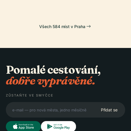
Všech 584 míst v Praha
Pomalé cestování,
dobře vyprávěné.
ZŮSTAŇTE VE SMYČCE
Přidat se