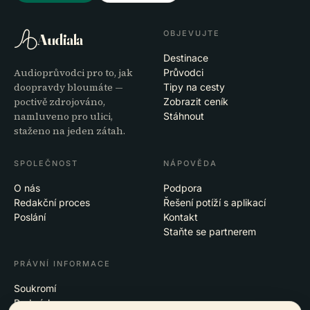
OBJEVUJTE
Audiala
Destinace
Audioprůvodci pro to, jak
Průvodci
doopravdy bloumáte —
Tipy na cesty
poctivě zdrojováno,
Zobrazit ceník
namluveno pro ulici,
Stáhnout
staženo na jeden zátah.
SPOLEČNOST
NÁPOVĚDA
O nás
Podpora
Redakční proces
Řešení potíží s aplikací
Poslání
Kontakt
Staňte se partnerem
PRÁVNÍ INFORMACE
Soukromí
Podmínky