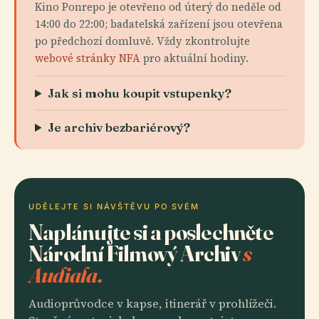
Kino Ponrepo je otevřeno od úterý do neděle od
14:00 do 22:00; badatelská zařízení jsou otevřena
po předchozí domluvě. Vždy zkontrolujte
webové stránky NFA
pro aktuální hodiny.
Jak si mohu koupit vstupenky?
Je archiv bezbariérový?
UDĚLEJTE SI NÁVŠTĚVU PO SVÉM
Naplánujte si a poslechněte
Národní Filmový Archiv
s
Audiala.
Audioprůvodce v kapse, itinerář v prohlížeči.