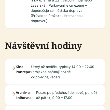
linky 6, 9, 18 a 22 (Národní třída nebo
Lazarská). Parkování je omezené –
doporučuje se městská doprava.
(Průvodce Pražskou hromadnou
dopravou)
Návštěvní hodiny
Kino
Úterý až neděle, typicky 14:00 – 22:00
Ponrepo:
(projekce začínají pozdě
odpoledne/večer)
Archiv a
Pouze po předchozí domluvě, pondělí
knihovna:
až pátek, 9:00 – 17:00