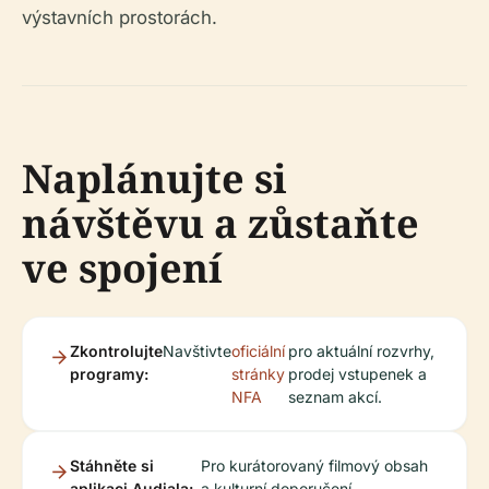
výstavních prostorách.
Naplánujte si
návštěvu a zůstaňte
ve spojení
Zkontrolujte
Navštivte
oficiální
pro aktuální rozvrhy,
programy:
stránky
prodej vstupenek a
NFA
seznam akcí.
Stáhněte si
Pro kurátorovaný filmový obsah
aplikaci Audiala:
a kulturní doporučení.