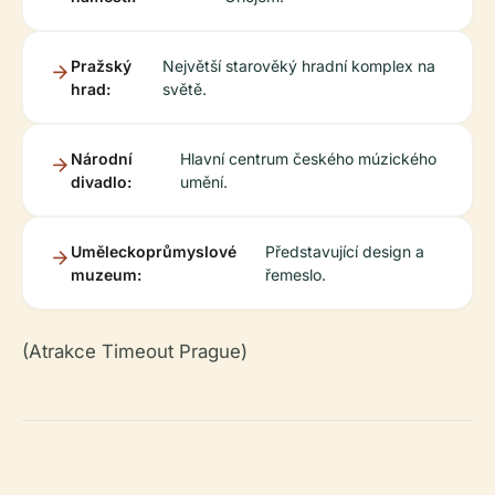
Pražský
Největší starověký hradní komplex na
hrad:
světě.
Národní
Hlavní centrum českého múzického
divadlo:
umění.
Uměleckoprůmyslové
Představující design a
muzeum:
řemeslo.
(Atrakce Timeout Prague)