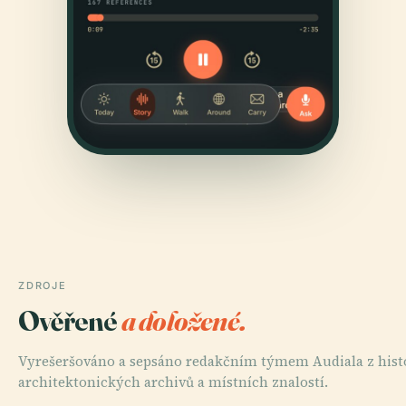
ZDROJE
Ověřené
a doložené.
Vyrešeršováno a sepsáno redakčním týmem Audiala z his
architektonických archivů a místních znalostí.