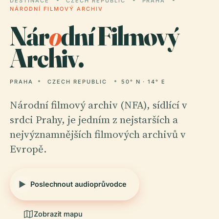
DESTINACE
CZECH REPUBLIC
PRAHA
NÁRODNÍ FILMOVÝ ARCHIV
Nár
o
dní Filmový
Archiv.
PRAHA
CZECH REPUBLIC
50° N · 14° E
Národní filmový archiv (NFA), sídlící v
srdci Prahy, je jedním z nejstarších a
nejvýznamnějších filmových archivů v
Evropě.
Poslechnout audioprůvodce
Zobrazit mapu