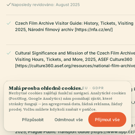
Naposledy revidováno: August 2025
Czech Film Archive Visitor Guide: History, Tickets, Visiting
2025, Národní filmový archiv [https://nfa.cz/en/]
Cultural Significance and Mission of the Czech Film Archive
Visiting Hours, Tickets, and More, 2025, ASEF Culture360
[https://culture360.asef.org/resources/national-film-archive
Malá prosba ohledně cookies.
EU · GDPR
Czech Film Archive: Visiting Hours, Tickets, and Exploring
Nezbytné cookies zajišťují funkční navigaci. Analytické cookies
European Film Gateway
(PostHog, Google Analytics) nám pomáhají zjistit, které
[https://www.europeanfilmgateway.eu/about_efg/partners_c
stránky fungují — jen agregovaná data, žádná reklama, žádný
prodej. Volbu můžete kdykoli změnit v patičce.
Přijmout vše
Přizpůsobit
Odmítnout vše
Czech Film Archive Visiting Hours and Tickets: Your Guide 
2025, Prague Public Transport Guide [https://www.dpp.cz/