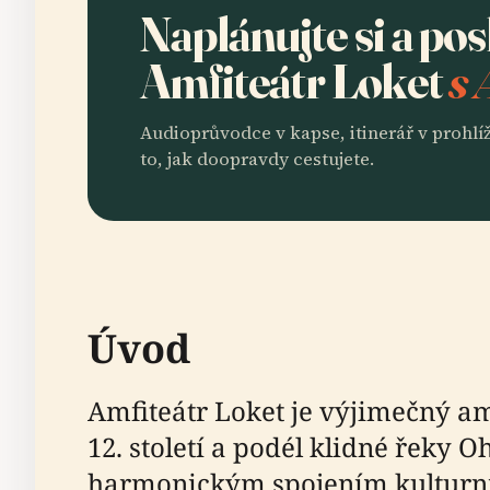
Naplánujte si a po
Amfiteátr Loket
s 
Audioprůvodce v kapse, itinerář v prohlíž
to, jak doopravdy cestujete.
Úvod
Amfiteátr Loket je výjimečný 
12. století a podél klidné řeky
harmonickým spojením kulturních