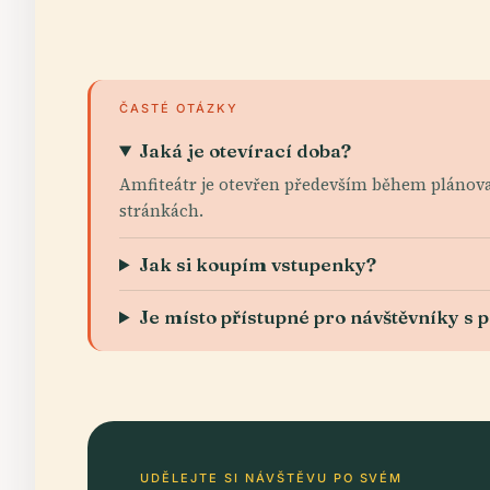
ČASTÉ OTÁZKY
Jaká je otevírací doba?
Amfiteátr je otevřen především během plánovan
stránkách.
Jak si koupím vstupenky?
Je místo přístupné pro návštěvníky s 
UDĚLEJTE SI NÁVŠTĚVU PO SVÉM