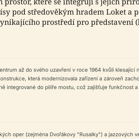
prostor, které se integrují s jejich pří
mísy pod středověkým hradem Loket a p
nikajícího prostředí pro představení (ho
centrum až do svého uzavření v roce 1964 kvůli klesající 
nstrukce, která modernizovala zařízení a zároveň zachov
tně integrované do pilíře mostu, což zajišťuje funkčnost a
ckých oper (zejména Dvořákovy "Rusalky") a jazzových več