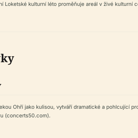
í Loketské kulturní léto proměňuje areál v živé kulturní 
vky
y
ou Ohří jako kulisou, vytváří dramatické a pohlcující pros
éru (concerts50.com).