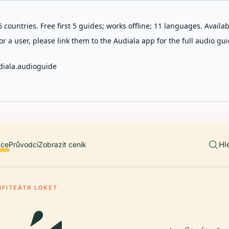
 countries. Free first 5 guides; works offline; 11 languages. Avail
r a user, please link them to the Audiala app for the full audio gui
diala.audioguide
Hl
ace
Průvodci
Zobrazit ceník
FITEÁTR LOKET