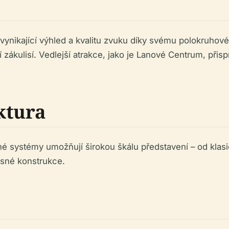
ál vynikající výhled a kvalitu zvuku díky svému polokruh
 zákulisí. Vedlejší atrakce, jako je Lanové Centrum, přispí
ktura
lné systémy umožňují širokou škálu představení – od kla
asné konstrukce.