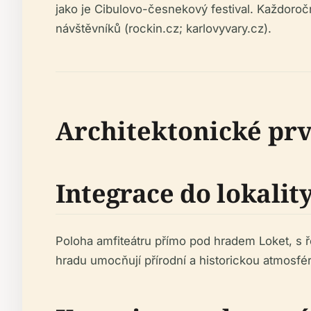
jako je Cibulovo-česnekový festival. Každoročn
návštěvníků (rockin.cz; karlovyvary.cz).
Architektonické pr
Integrace do lokalit
Poloha amfiteátru přímo pod hradem Loket, s řek
hradu umocňují přírodní a historickou atmosf