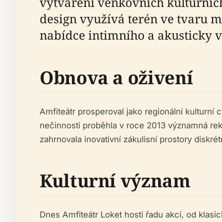
vytváření venkovních kulturních 
design využívá terén ve tvaru 
nabídce intimního a akusticky vy
Obnova a oživení
Amfiteátr prosperoval jako regionální kulturní 
nečinnosti proběhla v roce 2013 významná reko
zahrnovala inovativní zákulisní prostory diskré
Kulturní význam
Dnes Amfiteátr Loket hostí řadu akcí, od klasi