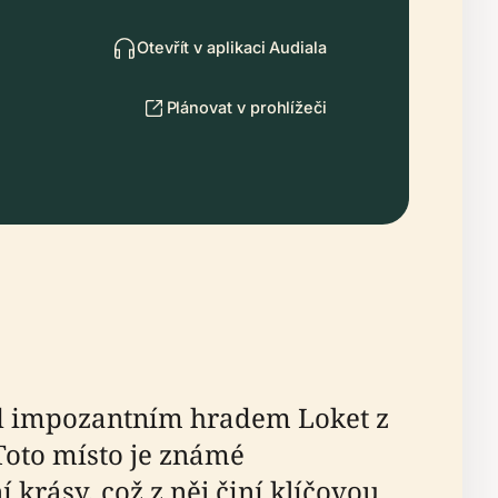
Otevřít v aplikaci Audiala
Plánovat v prohlížeči
od impozantním hradem Loket z
 Toto místo je známé
krásy, což z něj činí klíčovou