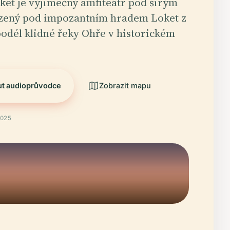
ket je výjimečný amfiteátr pod širým
zený pod impozantním hradem Loket z
 podél klidné řeky Ohře v historickém
ut audioprůvodce
Zobrazit mapu
2025