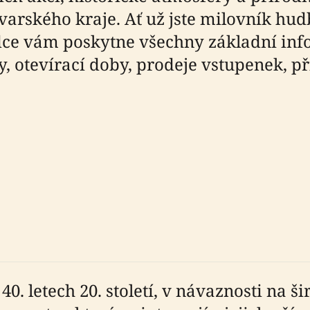
varského kraje. Ať už jste milovník hud
odce vám poskytne všechny základní inf
ry, otevírací doby, prodeje vstupenek, p
0. letech 20. století, v návaznosti na š