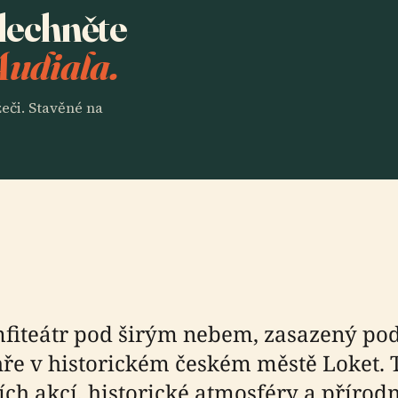
slechněte
Audiala.
eči. Stavěné na
amfiteátr pod širým nebem, zasazený p
 Ohře v historickém českém městě Loket.
 akcí, historické atmosféry a přírodní 