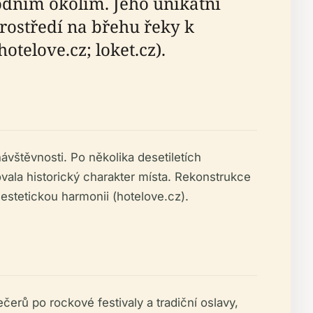
rodním okolím. Jeho unikátní
rostředí na břehu řeky k
telove.cz; loket.cz).
návštěvnosti. Po několika desetiletích
ala historický charakter místa. Rekonstrukce
 estetickou harmonii (hotelove.cz).
erů po rockové festivaly a tradiční oslavy,