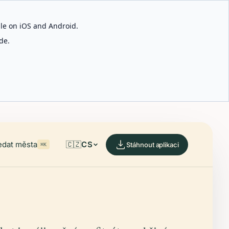
able on iOS and Android.
de.
edat města
🇨🇿
CS
Stáhnout aplikaci
⌘K