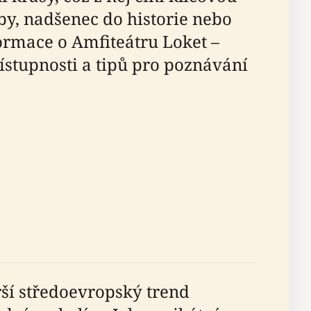
by, nadšenec do historie nebo
ormace o Amfiteátru Loket –
řístupnosti a tipů pro poznávání
irší středoevropský trend