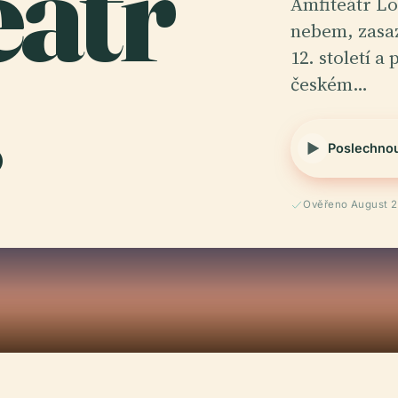
eátr
Amfiteátr Lo
nebem, zasa
.
12. století a
českém…
Poslechno
Ověřeno August 