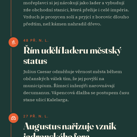
mořeplavci si jej nárokují jako Iader a vybudují
zde obchodní stanici, která přežije i celé impéria.
Vzduch je prosycen solí a pryjcí z borovic dlouho
předtím, než kámen nahradil dřevo.
48 PŘ. N. L.
gavel
Řím udělí Iaderu městský
status
Julius Caesar odměňuje věrnost města během
občanských válek tím, že jej povýší na
municipium. Římscí inženýři narovnávají
decumanus. Vápencová dlažba se postupem času
stane ulicí Kalelarga.
27 PŘ. N. L.
castle
Augustus nařizuje vznik
jadranského fora