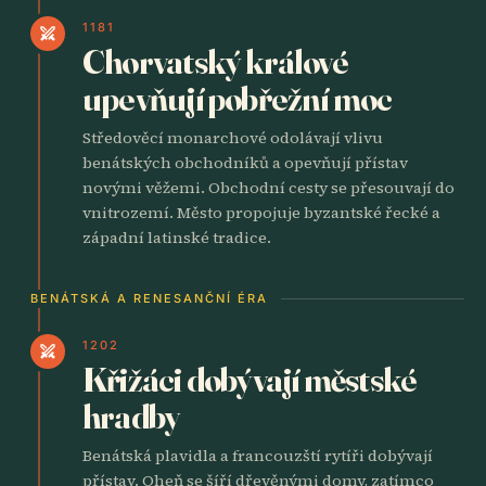
1181
swords
Chorvatský králové
upevňují pobřežní moc
Středověcí monarchové odolávají vlivu
benátských obchodníků a opevňují přístav
novými věžemi. Obchodní cesty se přesouvají do
vnitrozemí. Město propojuje byzantské řecké a
západní latinské tradice.
BENÁTSKÁ A RENESANČNÍ ÉRA
1202
swords
Křižáci dobývají městské
hradby
Benátská plavidla a francouzští rytíři dobývají
přístav. Oheň se šíří dřevěnými domy, zatímco