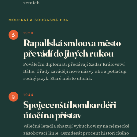
zemích.
MODERNÍ A SOUČASNÁ ÉRA
1920
gavel
Rapallská smlouva město
převádí do jiných rukou
Pováleční diplomati předávají Zadar Království
Itálie. Úřady zavádějí nové názvy ulic a potlačují
rodný jazyk. Staré město utichá.
1944
local_fire_department
Spojecenští bombardéři
útočí na přístav
Válečná letadla shazují vybuchoviny na německé
zásobovací linie. Osmdesát procent historického