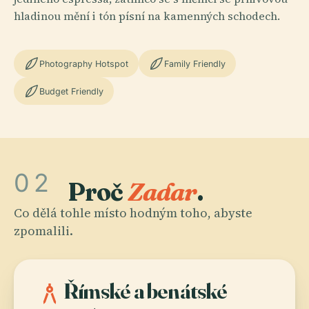
hladinou mění i tón písní na kamenných schodech.
Photography Hotspot
Family Friendly
Budget Friendly
02
Proč
Zadar
.
Co dělá tohle místo hodným toho, abyste
zpomalili.
architecture
Římské a benátské