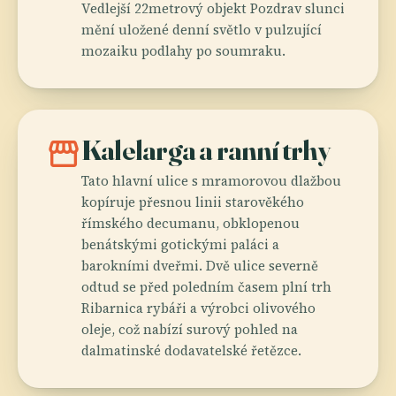
Vedlejší 22metrový objekt Pozdrav slunci
mění uložené denní světlo v pulzující
mozaiku podlahy po soumraku.
storefront
Kalelarga a ranní trhy
Tato hlavní ulice s mramorovou dlažbou
kopíruje přesnou linii starověkého
římského decumanu, obklopenou
benátskými gotickými paláci a
barokními dveřmi. Dvě ulice severně
odtud se před poledním časem plní trh
Ribarnica rybáři a výrobci olivového
oleje, což nabízí surový pohled na
dalmatinské dodavatelské řetězce.