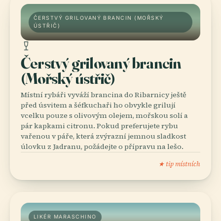
ČERSTVÝ GRILOVANÝ BRANCIN (MOŘSKÝ
ÚSTŘIČ)
Čerstvý grilovaný brancin
(Mořský ústřič)
Místní rybáři vyváží brancina do Ribarnicy ještě
před úsvitem a šéfkuchaři ho obvykle grilují
vcelku pouze s olivovým olejem, mořskou solí a
pár kapkami citronu. Pokud preferujete rybu
vařenou v páře, která zvýrazní jemnou sladkost
úlovku z Jadranu, požádejte o přípravu na lešo.
★ tip místních
LIKÉR MARASCHINO