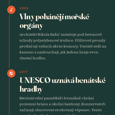
2005
music_note
Vlny pohánějí mořské
orgány
Architekt Nikola Bašić instaluje pod betonové
schody polyetylenové trubice. Přílivové proudy
protlačují vzduch skrze komory. Turisté sedí na
kameni a naslouchají, jak Jadran hraje svou
vlastní hudbu.
2017
public
UNESCO uznává benátské
hradby
Mezinárodní památkáři formálně chrání
pozemní bránu a okolní bastiony. Konzervatoři
začínají obnovovat erodovaný vápenec. Tento