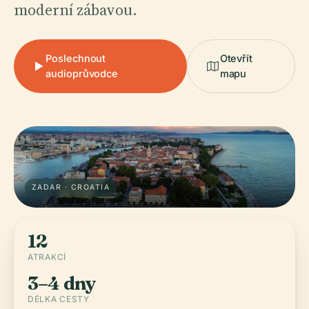
moderní zábavou.
Poslechnout
Otevřít
audioprůvodce
mapu
ZADAR · CROATIA
12
ATRAKCÍ
3–4 dny
DÉLKA CESTY