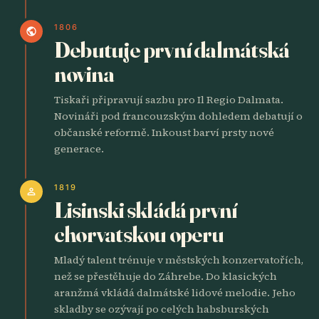
1806
public
Debutuje první dalmátská
novina
Tiskaři připravují sazbu pro Il Regio Dalmata.
Novináři pod francouzským dohledem debatují o
občanské reformě. Inkoust barví prsty nové
generace.
1819
person
Lisinski skládá první
chorvatskou operu
Mladý talent trénuje v městských konzervatořích,
než se přestěhuje do Záhrebe. Do klasických
aranžmá vkládá dalmátské lidové melodie. Jeho
skladby se ozývají po celých habsburských