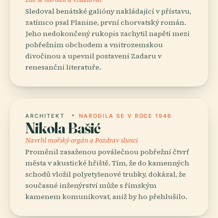
Sledoval benátské galióny nakládající v přístavu,
zatímco psal Planine, první chorvatský román.
Jeho nedokončený rukopis zachytil napětí mezi
pobřežním obchodem a vnitrozemskou
divočinou a upevnil postavení Zadaru v
renesanční literatuře.
ARCHITEKT
NARODILA SE V ROCE 1946
Nikola Bašić
Navrhl mořský orgán a Pozdrav slunci
Proměnil zasaženou poválečnou pobřežní čtvrť
města v akustické hřiště. Tím, že do kamenných
schodů vložil polyetylenové trubky, dokázal, že
současné inženýrství může s římským
kamenem komunikovat, aniž by ho přehlušilo.