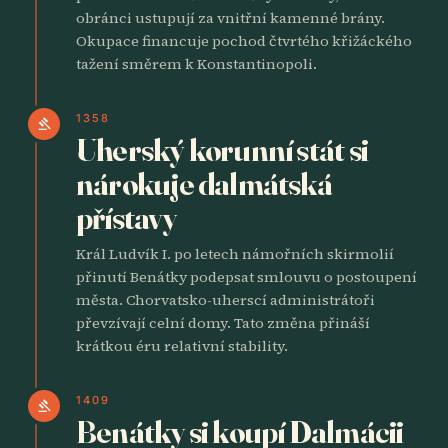
obránci ustupují za vnitřní kamenné brány.
Okupace financuje pochod čtvrtého křižáckého
tažení směrem k Konstantinopoli.
1358
gavel
Uherský korunní stát si
nárokuje dalmátská
přístavy
Král Ludvík I. po letech námořních skirmolií
přinutí Benátky podepsat smlouvu o postoupení
města. Chorvatsko-uherscí administrátoři
převzívají celní domy. Tato změna přináší
krátkou éru relativní stability.
1409
gavel
Benátky si koupí Dalmácii