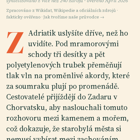
syntetizováno z více než 240 zdrojů ·
ověřeno April 2026
Zpracováno z Wikidat, Wikipedie a oficiálních zdrojů ·
fakticky ověřeno ·
Jak tvoříme naše průvodce →
Z
Adriatik uslyšíte dříve, než ho
uvidíte. Pod mramorovými
schody tři desítky a pět
polyetylenových trubek přeměňují
tlak vln na proměnlivé akordy, které
za soumraku plují po promenádě.
Cestovatelé přijíždějí do Zadaru v
Chorvatsku, aby naslouchali tomuto
rozhovoru mezi kamenem a mořem,
což dokazuje, že starobylá města si
nemusí vybírat mezi zachováním