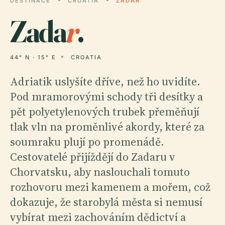
DESTINACE
CROATIA
ZADAR
Zada
r
.
44° N · 15° E
CROATIA
Adriatik uslyšíte dříve, než ho uvidíte.
Pod mramorovými schody tři desítky a
pět polyetylenových trubek přeměňují
tlak vln na proměnlivé akordy, které za
soumraku plují po promenádě.
Cestovatelé přijíždějí do Zadaru v
Chorvatsku, aby naslouchali tomuto
rozhovoru mezi kamenem a mořem, což
dokazuje, že starobylá města si nemusí
vybírat mezi zachováním dědictví a