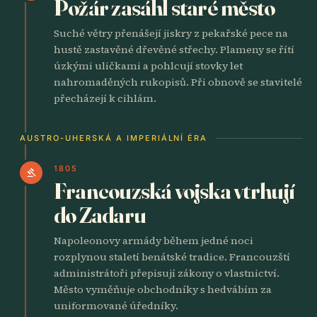
Požár zasáhl staré město
Suché větry přenášejí jiskry z pekařské pece na
hustě zastavěné dřevěné střechy. Plameny se řítí
úzkými uličkami a pohlcují stovky let
nahromaděných rukopisů. Při obnově se stavitelé
přecházejí k cihlám.
AUSTRO-UHERSKÁ A IMPERIÁLNÍ ÉRA
1805
gavel
Francouzská vojska vtrhují
do Zadaru
Napoleonovy armády během jedné noci
rozplynou staletí benátské tradice. Francouzští
administrátoři přepisují zákony o vlastnictví.
Město vyměňuje obchodníky s hedvábím za
uniformované úředníky.