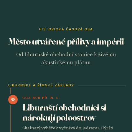
HISTORICKÁ ČASOVÁ OSA
Město utvářené přílivy a impérii
Od liburnské obchodní stanice k živému
akustickému plátnu
LIBURNSKÉ A ŘÍMSKÉ ZÁKLADY
CCA 800 PŘ. N. L.
castle
Liburnští obchodníci si
nárokují poloostrov
Skalnatý výběžek vyčnívá do Jadranu. Ilýrští