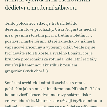
dědictví a moderní zábavou.
Tento poloostrov stlačuje tři tisíciletí do
desetiminutové procházky. Císař Augustus nechal
mezi prvním stoletím př. č. a třetím stoletím n. č.
postavit římské fórum, které zanechalo v náměstí
vápencové zříceniny a vytesaný oltář. Vedle něj se
tyčí deváté století kostela svatého Donáta, což je
kruhová předrománská rotunda, kde letní recitály
využívají kamennou akustiku k zesílení
gregoriánských chorálů.
Současní architekti odmítli zacházet s tímto
pobřežím jako s muzeální dioramou. Nikola Bašić do
betonu vložil dvacetdvoumetrový solární disk z
vrstveného skla. Místní si zde užívají čtyřicet minut u
jediného espressa, zatímco se s měnící se přílivovou