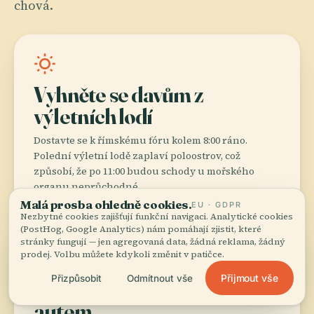
chová.
wb_sunny
Vyhněte se davům z
výletních lodí
Dostavte se k římskému fóru kolem 8:00 ráno.
Polední výletní lodě zaplaví poloostrov, což
způsobí, že po 11:00 budou schody u mořského
organu neprůchodné.
Malá prosba ohledně cookies.
EU · GDPR
Nezbytné cookies zajišťují funkční navigaci. Analytické cookies
(PostHog, Google Analytics) nám pomáhají zjistit, které
stránky fungují — jen agregovaná data, žádná reklama, žádný
directions_walk
prodej. Volbu můžete kdykoli změnit v patičce.
Přijmout vše
Přizpůsobit
Odmítnout vše
Choďte pěšky, nejezděte
autem