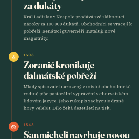
za dukáty
Král Ladislav z Neapole prodává své slábnoucí
nároky za 100 000 dukátů. Obchodníci se vracejí k
pobřeží. Benátscí guvernéři instalují nové
magistráty.
1508
person
Zoranić kronikuje
dalmátské pobřeží
Mladý spisovatel narozený v místní obchodnické
rodině píše pastorální vyprávění v chorvatském
lidovém jazyce. Jeho rukopis zachycuje drsné
hory Velebit. Dílo čeká desetiletí na tisk.
1543
castle
Sanmicheli navrhuje novou