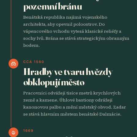
pozemní bránu
Benátská republika najímá vojenského
architekta, aby opevnil poloostrov. Do
vápencového vchodu vytesá klasické reliéfy a
sochy lvů. Brána se stává strategickým obranným
bodem.
CCA 1560
castle
Hradby ve tvaru hvězdy
obklopují město
Pracovníci odvážejí tisíce metrů krychlových
země a kamene. Úhlové bastiony odrážejí
kanonovou palbu a mění městský obvod. Zadar
se stává hlavním městem benátské Dalmácie.
1669
local_fire_department