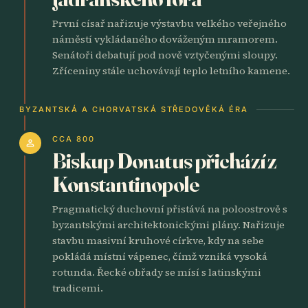
První císař nařizuje výstavbu velkého veřejného
náměstí vykládaného dováženým mramorem.
Senátoři debatují pod nově vztyčenými sloupy.
Zříceniny stále uchovávají teplo letního kamene.
BYZANTSKÁ A CHORVATSKÁ STŘEDOVĚKÁ ÉRA
CCA 800
person
Biskup Donatus přichází z
Konstantinopole
Pragmatický duchovní přistává na poloostrově s
byzantskými architektonickými plány. Nařizuje
stavbu masivní kruhové církve, kdy na sebe
pokládá místní vápenec, čímž vzniká vysoká
rotunda. Řecké obřady se mísí s latinskými
tradicemi.