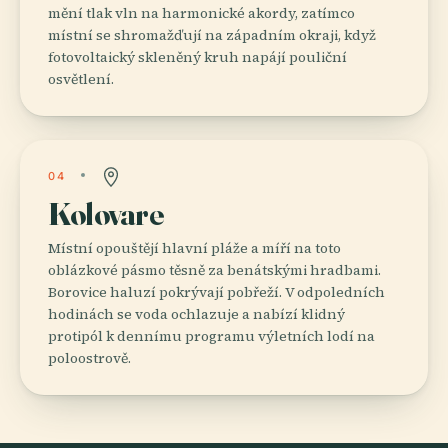
mění tlak vln na harmonické akordy, zatímco
místní se shromažďují na západním okraji, když
fotovoltaický skleněný kruh napájí pouliční
osvětlení.
04
Kolovare
Místní opouštějí hlavní pláže a míří na toto
oblázkové pásmo těsně za benátskými hradbami.
Borovice haluzí pokrývají pobřeží. V odpoledních
hodinách se voda ochlazuje a nabízí klidný
protipól k dennímu programu výletních lodí na
poloostrově.