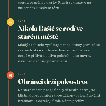
centra se mění v trosky. Prach se usazuje na
zničeném římském fóru.
1946
person
Nikola Bašić se rodí ve
starém městě
Mladý architekt vyrůstající mezi místy poválečné
rekonstrukce studuje urbanismus. Inspiraci
čerpá z přílivů a odlivů pobřeží. Jeho návrhy
nakonec definují promenádu.
1991
swords
Obránci drží poloostrov
Na staré město padají údery dělostřelectva JNA.
Místní dobrovolníci rýpou zákopy za benátskými
hradbami a odrážejí útok. Město přežívá.