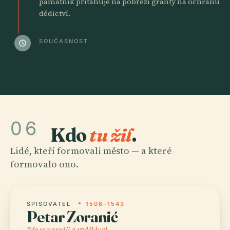
památník přitahuje na pobřeží granty na ochranu
dědictví.
SOUČASNOST
schedule
06
Kdo
tu žil
.
Lidé, kteří formovali město — a které
formovalo ono.
SPISOVATEL
1508–1543
Petar Zoranić
Zde se narodil a vzdělával