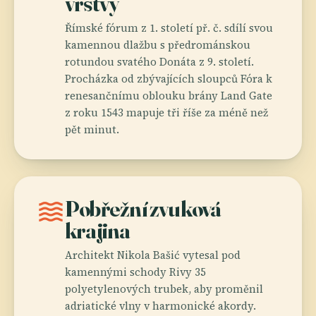
vrstvy
Římské fórum z 1. století př. č. sdílí svou
kamennou dlažbu s předrománskou
rotundou svatého Donáta z 9. století.
Procházka od zbývajících sloupců Fóra k
renesančnímu oblouku brány Land Gate
z roku 1543 mapuje tři říše za méně než
pět minut.
waves
Pobřežní zvuková
krajina
Architekt Nikola Bašić vytesal pod
kamennými schody Rivy 35
polyetylenových trubek, aby proměnil
adriatické vlny v harmonické akordy.