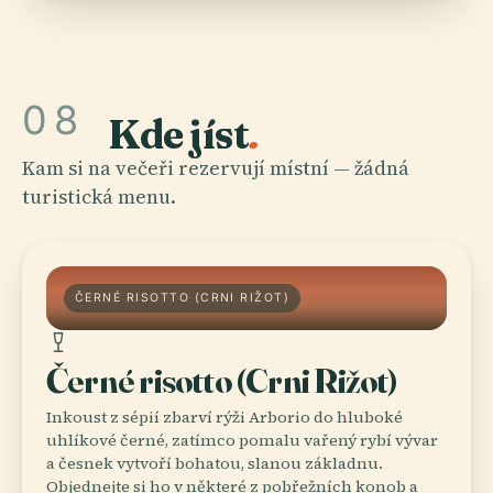
08
Kde jíst
.
Kam si na večeři rezervují místní — žádná
turistická menu.
ČERNÉ RISOTTO (CRNI RIŽOT)
Černé risotto (Crni Rižot)
Inkoust z sépií zbarví rýži Arborio do hluboké
uhlíkové černé, zatímco pomalu vařený rybí vývar
a česnek vytvoří bohatou, slanou základnu.
Objednejte si ho v některé z pobřežních konob a