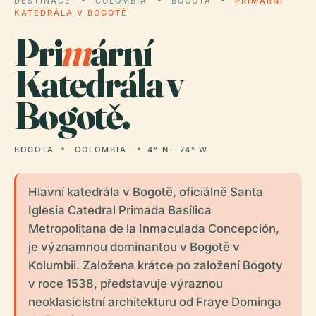
DESTINACE
COLOMBIA
BOGOTA
PRIMÁRNÍ
KATEDRÁLA V BOGOTĚ
Pri
m
ární
Katedrála v
Bogotě.
BOGOTA
COLOMBIA
4° N · 74° W
Hlavní katedrála v Bogotě, oficiálně Santa
Iglesia Catedral Primada Basílica
Metropolitana de la Inmaculada Concepción,
je významnou dominantou v Bogotě v
Kolumbii. Založena krátce po založení Bogoty
v roce 1538, představuje výraznou
neoklasicistní architekturu od Fraye Dominga