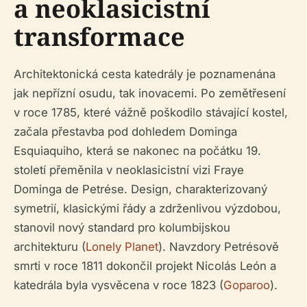
a neoklasicistní
transformace
Architektonická cesta katedrály je poznamenána
jak nepřízní osudu, tak inovacemi. Po zemětřesení
v roce 1785, které vážně poškodilo stávající kostel,
začala přestavba pod dohledem Dominga
Esquiaquiho, která se nakonec na počátku 19.
století přeměnila v neoklasicistní vizi Fraye
Dominga de Petrése. Design, charakterizovaný
symetrií, klasickými řády a zdrženlivou výzdobou,
stanovil nový standard pro kolumbijskou
architekturu (
Lonely Planet
). Navzdory Petrésově
smrti v roce 1811 dokončil projekt Nicolás León a
katedrála byla vysvěcena v roce 1823 (
Goparoo
).