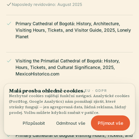
Naposledy revidováno: August 2025
Primary Cathedral of Bogotá: History, Architecture,
Visiting Hours, Tickets, and Visitor Guide, 2025, Lonely
Planet
Visiting the Primatial Cathedral of Bogotá: History,
Hours, Tickets, and Cultural Significance, 2025,
MexicoHistorico.com
Malá prosba ohledně cookies.
EU · GDPR
Nezbytné cookies zajišťují funkční navigaci. Analytické cookies
Visiting the Primary Cathedral of Bogotá: Hours, Tickets,
(PostHog, Google Analytics) nám pomáhají zjistit, které
History, and Travel Tips, 2025, Wikiwand,
stránky fungují — jen agregovaná data, žádná reklama, žádný
AbsolutViajes ,
prodej. Volbu můžete kdykoli změnit v patičce.
Přijmout vše
Přizpůsobit
Odmítnout vše
Primary Cathedral of Bogotá Visiting Hours, Tickets, and