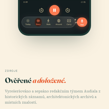
ZDROJE
Ověřené
a doložené.
Vyrešeršováno a sepsáno redakčním týmem Audiala z
historických záznamů, architektonických archivů a
místních znalostí.