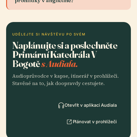
prohlídky v angličtině?
UDĚLEJTE SI NÁVŠTĚVU PO SVÉM
Naplánujte si a poslechněte
Primární Katedrála V
Bogotě
s Audiala.
Audioprůvodce v kapse, itinerář v prohlížeči.
Stavěné na to, jak doopravdy cestujete.
Otevřít v aplikaci Audiala
Plánovat v prohlížeči