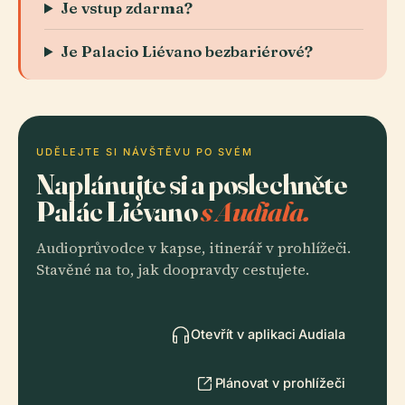
Je vstup zdarma?
Je Palacio Liévano bezbariérové?
UDĚLEJTE SI NÁVŠTĚVU PO SVÉM
Naplánujte si a poslechněte
Palác Liévano
s Audiala.
Audioprůvodce v kapse, itinerář v prohlížeči.
Stavěné na to, jak doopravdy cestujete.
Otevřít v aplikaci Audiala
Plánovat v prohlížeči