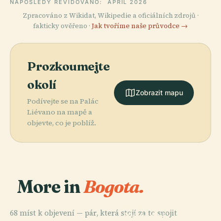
NAPOSLEDY REVIDOVÁNO:
APRIL 2026
Zpracováno z Wikidat, Wikipedie a oficiálních zdrojů ·
fakticky ověřeno ·
Jak tvoříme naše průvodce →
Prozkoumejte
okolí
Zobrazit mapu
Podívejte se na Palác
Liévano na mapě a
objevte, co je poblíž.
More in
Bogota.
PLACE
68 míst k objevení — pár, která stojí za to spojit
Národní
PLACE