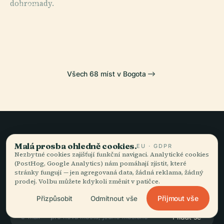
dohromady.
Primární
Muzeum
PLACE
PLACE
Náměstí
Katedrála V
Muzeum Zlata
Kolumbie
Bolívar
Bogotě
Všech 68 míst v Bogota
Pomalé cestování,
Malá prosba ohledně cookies.
EU · GDPR
Nezbytné cookies zajišťují funkční navigaci. Analytické cookies
dobře vyprávěné.
(PostHog, Google Analytics) nám pomáhají zjistit, které
stránky fungují — jen agregovaná data, žádná reklama, žádný
prodej. Volbu můžete kdykoli změnit v patičce.
ZŮSTAŇTE VE SMYČCE
Přijmout vše
Přizpůsobit
Odmítnout vše
Přidat se