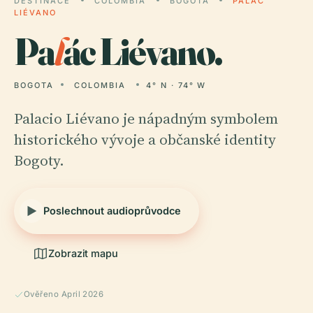
DESTINACE
COLOMBIA
BOGOTA
PALÁC
LIÉVANO
Pa
l
ác Liévano.
BOGOTA
COLOMBIA
4° N · 74° W
Palacio Liévano je nápadným symbolem
historického vývoje a občanské identity
Bogoty.
Poslechnout audioprůvodce
Zobrazit mapu
Ověřeno April 2026