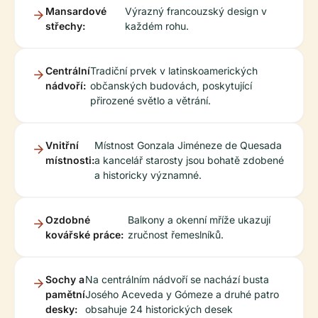
Mansardové
Výrazný francouzský design v
střechy:
každém rohu.
Centrální
Tradiční prvek v latinskoamerických
nádvoří:
občanských budovách, poskytující
přirozené světlo a větrání.
Vnitřní
Místnost Gonzala Jiméneze de Quesada
místnosti:
a kancelář starosty jsou bohatě zdobené
a historicky významné.
Ozdobné
Balkony a okenní mříže ukazují
kovářské práce:
zručnost řemeslníků.
Sochy a
Na centrálním nádvoří se nachází busta
pamětní
Josého Aceveda y Gómeze a druhé patro
desky:
obsahuje 24 historických desek