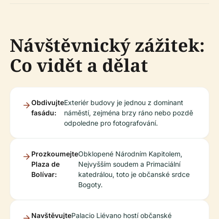
Návštěvnický zážitek:
Co vidět a dělat
Obdivujte
Exteriér budovy je jednou z dominant
fasádu:
náměstí, zejména brzy ráno nebo pozdě
odpoledne pro fotografování.
Prozkoumejte
Obklopené Národním Kapitolem,
Plaza de
Nejvyšším soudem a Primaciální
Bolívar:
katedrálou, toto je občanské srdce
Bogoty.
Navštěvujte
Palacio Liévano hostí občanské