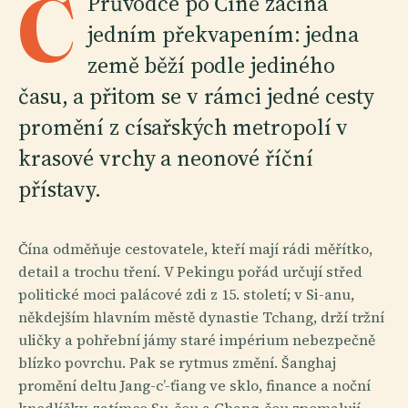
C
Průvodce po Číně začíná
jedním překvapením: jedna
země běží podle jediného
času, a přitom se v rámci jedné cesty
promění z císařských metropolí v
krasové vrchy a neonové říční
přístavy.
Čína odměňuje cestovatele, kteří mají rádi měřítko,
detail a trochu tření. V Pekingu pořád určují střed
politické moci palácové zdi z 15. století; v Si-anu,
někdejším hlavním městě dynastie Tchang, drží tržní
uličky a pohřební jámy staré impérium nebezpečně
blízko povrchu. Pak se rytmus změní. Šanghaj
promění deltu Jang-c’-ťiang ve sklo, finance a noční