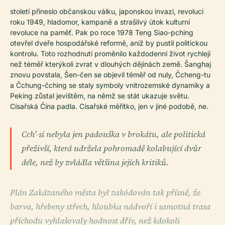
století přineslo občanskou válku, japonskou invazi, revoluci
roku 1949, hladomor, kampaně a strašlivý útok kulturní
revoluce na paměť. Pak po roce 1978 Teng Siao-pching
otevřel dveře hospodářské reformě, aniž by pustil politickou
kontrolu. Toto rozhodnutí proměnilo každodenní život rychleji
než téměř kterýkoli zvrat v dlouhých dějinách země. Šanghaj
znovu povstala, Šen-čen se objevil téměř od nuly, Čcheng-tu
a Čchung-čching se staly symboly vnitrozemské dynamiky a
Peking zůstal jevištěm, na němž se stát ukazuje světu.
Císařská Čína padla. Císařské měřítko, jen v jiné podobě, ne.
Cch’-si nebyla jen padouška v brokátu, ale politická
přeživší, která udržela pohromadě kolabující dvůr
déle, než by zvládla většina jejích kritiků.
Plán Zakázaného města byl zakódován tak přísně, že
barva, hřebeny střech, hloubka nádvoří i samotná trasa
příchodu vyhlašovaly hodnost dřív, než kdokoli