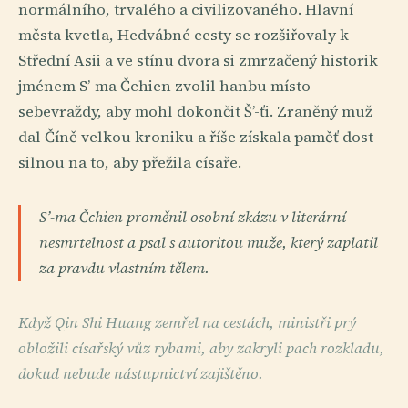
normálního, trvalého a civilizovaného. Hlavní
města kvetla, Hedvábné cesty se rozšiřovaly k
Střední Asii a ve stínu dvora si zmrzačený historik
jménem S’-ma Čchien zvolil hanbu místo
sebevraždy, aby mohl dokončit Š’-ťi. Zraněný muž
dal Číně velkou kroniku a říše získala paměť dost
silnou na to, aby přežila císaře.
S’-ma Čchien proměnil osobní zkázu v literární
nesmrtelnost a psal s autoritou muže, který zaplatil
za pravdu vlastním tělem.
Když Qin Shi Huang zemřel na cestách, ministři prý
obložili císařský vůz rybami, aby zakryli pach rozkladu,
dokud nebude nástupnictví zajištěno.