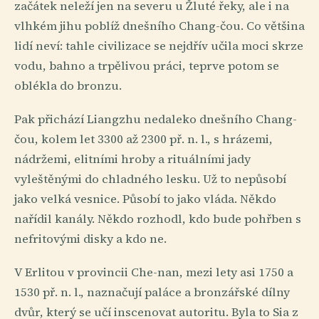
začátek neleží jen na severu u Žluté řeky, ale i na
vlhkém jihu poblíž dnešního Chang-čou. Co většina
lidí neví: tahle civilizace se nejdřív učila moci skrze
vodu, bahno a trpělivou práci, teprve potom se
oblékla do bronzu.
Pak přichází Liangzhu nedaleko dnešního Chang-
čou, kolem let 3300 až 2300 př. n. l., s hrázemi,
nádržemi, elitními hroby a rituálními jady
vyleštěnými do chladného lesku. Už to nepůsobí
jako velká vesnice. Působí to jako vláda. Někdo
nařídil kanály. Někdo rozhodl, kdo bude pohřben s
nefritovými disky a kdo ne.
V Erlitou v provincii Che-nan, mezi lety asi 1750 a
1530 př. n. l., naznačují paláce a bronzářské dílny
dvůr, který se učí inscenovat autoritu. Byla to Sia z