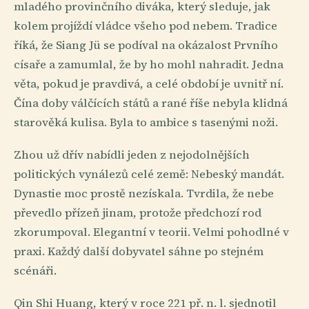
mladého provinčního diváka, který sleduje, jak
kolem projíždí vládce všeho pod nebem. Tradice
říká, že Siang Jü se podíval na okázalost Prvního
císaře a zamumlal, že by ho mohl nahradit. Jedna
věta, pokud je pravdivá, a celé období je uvnitř ní.
Čína doby válčících států a rané říše nebyla klidná
starověká kulisa. Byla to ambice s tasenými noži.
Zhou už dřív nabídli jeden z nejodolnějších
politických vynálezů celé země: Nebeský mandát.
Dynastie moc prostě nezískala. Tvrdila, že nebe
převedlo přízeň jinam, protože předchozí rod
zkorumpoval. Elegantní v teorii. Velmi pohodlné v
praxi. Každý další dobyvatel sáhne po stejném
scénáři.
Qin Shi Huang, který v roce 221 př. n. l. sjednotil