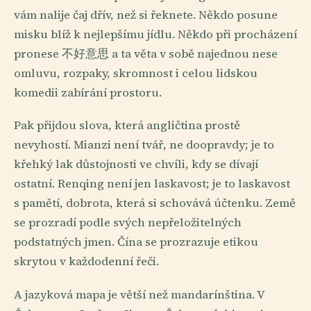
vám nalije čaj dřív, než si řeknete. Někdo posune
misku blíž k nejlepšímu jídlu. Někdo při procházení
pronese 不好意思 a ta věta v sobě najednou nese
omluvu, rozpaky, skromnost i celou lidskou
komedii zabírání prostoru.
Pak přijdou slova, která angličtina prostě
nevyhostí. Mianzi není tvář, ne doopravdy; je to
křehký lak důstojnosti ve chvíli, kdy se dívají
ostatní. Renqing není jen laskavost; je to laskavost
s pamětí, dobrota, která si schovává účtenku. Země
se prozradí podle svých nepřeložitelných
podstatných jmen. Čína se prozrazuje etikou
skrytou v každodenní řeči.
A jazyková mapa je větší než mandarínština. V