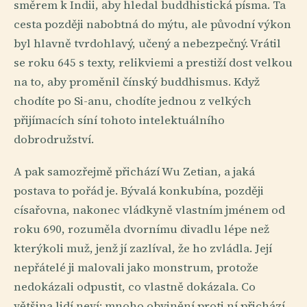
směrem k Indii, aby hledal buddhistická písma. Ta
cesta později nabobtná do mýtu, ale původní výkon
byl hlavně tvrdohlavý, učený a nebezpečný. Vrátil
se roku 645 s texty, relikviemi a prestiží dost velkou
na to, aby proměnil čínský buddhismus. Když
chodíte po Si-anu, chodíte jednou z velkých
přijímacích síní tohoto intelektuálního
dobrodružství.
A pak samozřejmě přichází Wu Zetian, a jaká
postava to pořád je. Bývalá konkubína, později
císařovna, nakonec vládkyně vlastním jménem od
roku 690, rozuměla dvornímu divadlu lépe než
kterýkoli muž, jenž jí zazlíval, že ho zvládla. Její
nepřátelé ji malovali jako monstrum, protože
nedokázali odpustit, co vlastně dokázala. Co
většina lidí neví: mnoho obvinění proti ní přichází