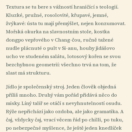
Textura se tu bere s vážností hraničící s teologií.
Kluzké, pružné, rosolovité, křupavé, jemné,
žvýkavé: ústa tu mají přemýšlet, nejen konzumovat.
Mořská okurka na slavnostním stole, kostka
dongpo vepřového v Chang-čou, ručně tažené
nudle plácnuté o pult v Si-anu, houby jidášovo
ucho ve studeném salátu, lotosový kořen se svou
bezchybnou geometrií: všechno trvá na tom, že
slast má strukturu.
Jídlo je společenský stroj. Jeden člověk objedná
příliš mnoho. Druhý vám pořád přidává něco do
misky. Líný talíř se otáčí s nevyhnutelností osudu.
Rýže nepřichází jako ozdoba, ale jako gramatika. A
čaj, vždycky čaj, vrací věcem řád po chilli, po tuku,
po nebezpečné myšlence, že ještě jeden knedlíček