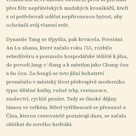
přes filtr nepřátelských mužských kronikářů, kteří
z ní potřebovali udělat nepřirozenou bytost, aby
ochránili svůj vlastní svět.
Dynastie Tang se třpytila, pak krvácela. Povstání
An Lu-shana, které začalo roku 755, rozbilo
sebedůvěru a posunulo hospodářské těžiště k jihu,
do povodí Jang-c’-ťiang a k městům jako Chang-čou
a Su-čou. Za Songů se toto jižní bohatství
proměnilo v městský život překvapivě moderního
typu: tištěné knihy, rušné trhy, restaurace,
znalectví, rychlé peníze. Tady se čínské dějiny
lámou ve velkém. Střed vytříbenosti se přesunul a
Čína, kterou cestovatelé poznávají dnes, se začala
oblékat do nového hedvábí.