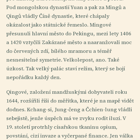
Pod mongolskou dynastií Yuan a pak za Mingů a
Qingů vládly Číně dynastie, které chápaly
okázalost jako státnické řemeslo. Mingové
přesunuli hlavní město do Pekingu, mezi lety 1406
a 1420 vztyčili Zakázané město a naaranžovali moc
do červených zdí, bílého mramoru a téměř
nesnesitelné symetrie. Velkolepost, ano. Také
úzkost. Tak velký palác staví režim, který se bojí
nepořádku každý den.
Qingové, založení mandžuskými dobyvateli roku
1644, rozšířili říši do měřítka, které je na mapě vidět
dodnes. Kchang-si, Jung-čeng a Čchien-lung vládli
sebejistě, jenže úspěch má ve zvyku rodit iluzi. V
19. století protrhly císařskou tkaninu opium,
povstání, cizí invaze a vyčerpané finance. Jen válka