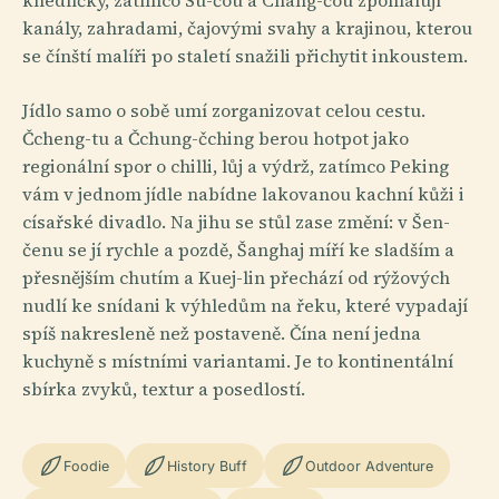
knedlíčky, zatímco Su-čou a Chang-čou zpomalují
kanály, zahradami, čajovými svahy a krajinou, kterou
se čínští malíři po staletí snažili přichytit inkoustem.
Jídlo samo o sobě umí zorganizovat celou cestu.
Čcheng-tu a Čchung-čching berou hotpot jako
regionální spor o chilli, lůj a výdrž, zatímco Peking
vám v jednom jídle nabídne lakovanou kachní kůži i
císařské divadlo. Na jihu se stůl zase změní: v Šen-
čenu se jí rychle a pozdě, Šanghaj míří ke sladším a
přesnějším chutím a Kuej-lin přechází od rýžových
nudlí ke snídani k výhledům na řeku, které vypadají
spíš nakresleně než postaveně. Čína není jedna
kuchyně s místními variantami. Je to kontinentální
sbírka zvyků, textur a posedlostí.
Foodie
History Buff
Outdoor Adventure