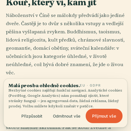
Kouř, který ví, kam jít
Náboženství v Číně se málokdy předvádí jako jediné
dveře. Častěji je to dvůr s několika vstupy a vedlejší
pěšina vyšlapaná zvykem. Buddhismus, taoismus,
lidová religiozita, kult předků, chrámové slavnosti,
geomantie, domácí obětiny, sváteční kalendáře: v
učebnicích jsou kategorie úhledné, v životě
neúhledné, což bývá dobré znamení, že jde o živou
věc.
Malá prosba ohledně cookies.
Kadidlo patří k nejlepším vysvětlovacím látkám
EU · GDPR
Nezbytné cookies zajišťují funkční navigaci. Analytické cookies
celé země. Vznáší se chrámy v Pekingu, horskými
(PostHog, Google Analytics) nám pomáhají zjistit, které
stránky fungují — jen agregovaná data, žádná reklama, žádný
svatyněmi u Chang-čou, buddhistickými kláštery i
prodej. Volbu můžete kdykoli změnit v patičce.
sousedskými oltáři, které jako by unikly každé
Přijmout vše
Přizpůsobit
Odmítnout vše
velké teorii. Jedna tyčinka kadidla je nepatrná,
skoro směšně skromná. Pak se kouř zvedne a