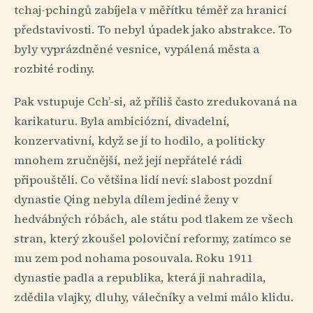
tchaj-pchingů zabíjela v měřítku téměř za hranicí
představivosti. To nebyl úpadek jako abstrakce. To
byly vyprázdněné vesnice, vypálená města a
rozbité rodiny.
Pak vstupuje Cch’-si, až příliš často zredukovaná na
karikaturu. Byla ambiciózní, divadelní,
konzervativní, když se jí to hodilo, a politicky
mnohem zručnější, než její nepřátelé rádi
připouštěli. Co většina lidí neví: slabost pozdní
dynastie Qing nebyla dílem jediné ženy v
hedvábných róbách, ale státu pod tlakem ze všech
stran, který zkoušel poloviční reformy, zatímco se
mu zem pod nohama posouvala. Roku 1911
dynastie padla a republika, která ji nahradila,
zdědila vlajky, dluhy, válečníky a velmi málo klidu.