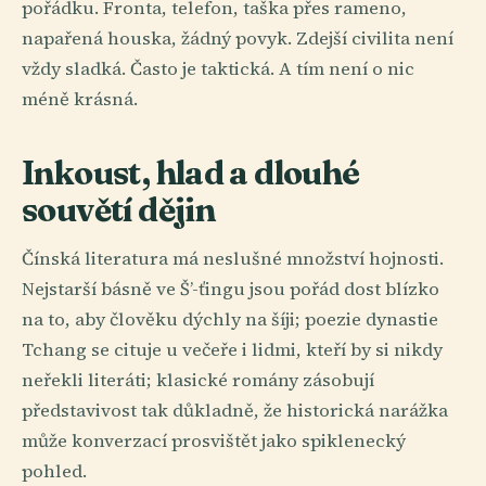
pořádku. Fronta, telefon, taška přes rameno,
napařená houska, žádný povyk. Zdejší civilita není
vždy sladká. Často je taktická. A tím není o nic
méně krásná.
Inkoust, hlad a dlouhé
souvětí dějin
Čínská literatura má neslušné množství hojnosti.
Nejstarší básně ve Š’-ťingu jsou pořád dost blízko
na to, aby člověku dýchly na šíji; poezie dynastie
Tchang se cituje u večeře i lidmi, kteří by si nikdy
neřekli literáti; klasické romány zásobují
představivost tak důkladně, že historická narážka
může konverzací prosvištět jako spiklenecký
pohled.