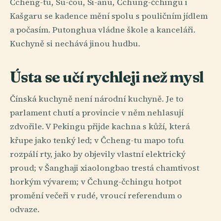
Čcheng-tu, Su-čou, Si-anu, Čchung-čchingu i
Kašgaru se kadence mění spolu s pouličním jídlem
a počasím. Putonghua vládne škole a kanceláři.
Kuchyně si nechává jinou hudbu.
Ústa se učí rychleji než mysl
Čínská kuchyně není národní kuchyně. Je to
parlament chutí a provincie v něm nehlasují
zdvořile. V Pekingu přijde kachna s kůží, která
křupe jako tenký led; v Čcheng-tu mapo tofu
rozpálí rty, jako by objevily vlastní elektrický
proud; v Šanghaji xiaolongbao trestá chamtivost
horkým vývarem; v Čchung-čchingu hotpot
promění večeři v rudé, vroucí referendum o
odvaze.