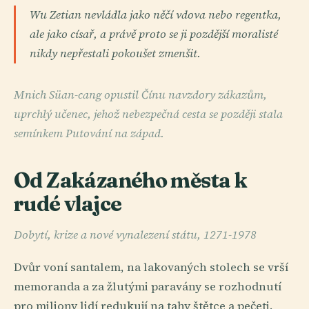
Wu Zetian nevládla jako něčí vdova nebo regentka,
ale jako císař, a právě proto se ji pozdější moralisté
nikdy nepřestali pokoušet zmenšit.
Mnich Süan-cang opustil Čínu navzdory zákazům,
uprchlý učenec, jehož nebezpečná cesta se později stala
semínkem Putování na západ.
Od Zakázaného města k
rudé vlajce
Dobytí, krize a nové vynalezení státu, 1271-1978
Dvůr voní santalem, na lakovaných stolech se vrší
memoranda a za žlutými paravány se rozhodnutí
pro miliony lidí redukují na tahy štětce a pečeti.