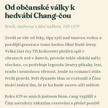
Od občanské války k
hedvábí Chang-čou
Mniši, císařovny a jižní nádhera, 220-1279
Zvedá se vítr od řeky, šípy syčí nad tmavou vodou a
pozdější generace tomu budou říkat Rudé útesy.
Velká část éry Tří království přežívá spíš v
obrazech než v datech, protože tohle období mělo
všechno, co potřebuje legenda: bratry přísahy, lest,
zradu i nemožnou věrnost. Jenže za romancí stála
tvrdá pravda. Svět dynastie Han se rozlomil a Čína
stráví staletí tím, že se ho bude znovu učit sešívat.
Roku 629 se mnich jménem Süan-cang vyplížil z
Číny navzdory zákazům cestování a přešel pouště