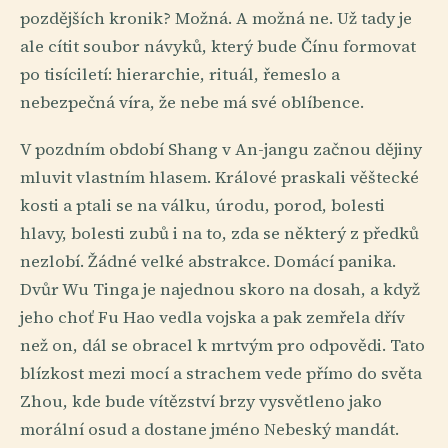
pozdějších kronik? Možná. A možná ne. Už tady je
ale cítit soubor návyků, který bude Čínu formovat
po tisíciletí: hierarchie, rituál, řemeslo a
nebezpečná víra, že nebe má své oblíbence.
V pozdním období Shang v An-jangu začnou dějiny
mluvit vlastním hlasem. Králové praskali věštecké
kosti a ptali se na válku, úrodu, porod, bolesti
hlavy, bolesti zubů i na to, zda se některý z předků
nezlobí. Žádné velké abstrakce. Domácí panika.
Dvůr Wu Tinga je najednou skoro na dosah, a když
jeho choť Fu Hao vedla vojska a pak zemřela dřív
než on, dál se obracel k mrtvým pro odpovědi. Tato
blízkost mezi mocí a strachem vede přímo do světa
Zhou, kde bude vítězství brzy vysvětleno jako
morální osud a dostane jméno Nebeský mandát.