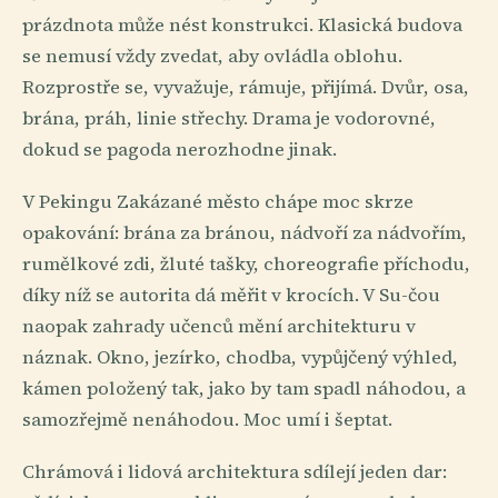
prázdnota může nést konstrukci. Klasická budova
se nemusí vždy zvedat, aby ovládla oblohu.
Rozprostře se, vyvažuje, rámuje, přijímá. Dvůr, osa,
brána, práh, linie střechy. Drama je vodorovné,
dokud se pagoda nerozhodne jinak.
V Pekingu Zakázané město chápe moc skrze
opakování: brána za bránou, nádvoří za nádvořím,
rumělkové zdi, žluté tašky, choreografie příchodu,
díky níž se autorita dá měřit v krocích. V Su-čou
naopak zahrady učenců mění architekturu v
náznak. Okno, jezírko, chodba, vypůjčený výhled,
kámen položený tak, jako by tam spadl náhodou, a
samozřejmě nenáhodou. Moc umí i šeptat.
Chrámová i lidová architektura sdílejí jeden dar: