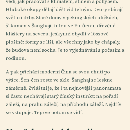
vědí, jak pracovat s klimatem, stínem a pohybem.
Hluboké okapy dělají déšť viditelným. Dvory sbírají
světlo i drby. Staré domy v pekingských uličkách,
š’-kumen v Šanghaji, tulou ve Fu-ťienu, dřevěné
kláštery na severu, jeskynní obydlí v lössové
plošině: formy se liší, ale všechny jako by chápaly,
že budova není socha. Je to vyjednávání s počasím a
rodinou.
A pak přichází moderní Čína se svou chutí po
výšce. Šen-čen roste ve skle. Šanghaj se leskne
záměrně. Zvláštní je, že i ta nejnovější panoramata
si často nechávají starý čínský instinkt: na pořadí
záleží, na prahu záleží, na příchodu záleží. Nejdřív
se vstupuje. Teprve potom se vidí.