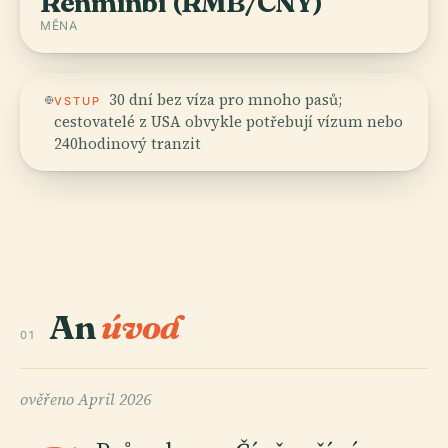
Renminbi (RMB/CNY)
MĚNA
30 dní bez víza pro mnoho pasů;
VSTUP
cestovatelé z USA obvykle potřebují vízum nebo
240hodinový tranzit
An
úvod
01
ověřeno
April 2026