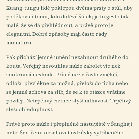
Kuang-tungu lidé poklepou dvěma prsty o stůl, aby
poděkovali tomu, kdo dolévá šálek; je to gesto tak
malé, že se dá přehlédnout, a právě proto je
elegantní. Dobré způsoby mají často rády
miniaturu.
Pak přichází jemné umění nezahnout druhého do
kouta. Veřejný nesouhlas může zabolet víc než
soukromá neshoda. Přímé ne se často změkčí,
odloží, převlékne za možná, přeloží do ticha nebo
se jemně schová za slib, že se k té otázce vrátíme
později. Netrpělivý cizinec slyší mlhavost. Trpělivý
slyší ohleduplnost.
Právě proto může i přeplněné nástupiště v Šanghaji
nebo Šen-čenu obsahovat ostrůvky vytříbeného