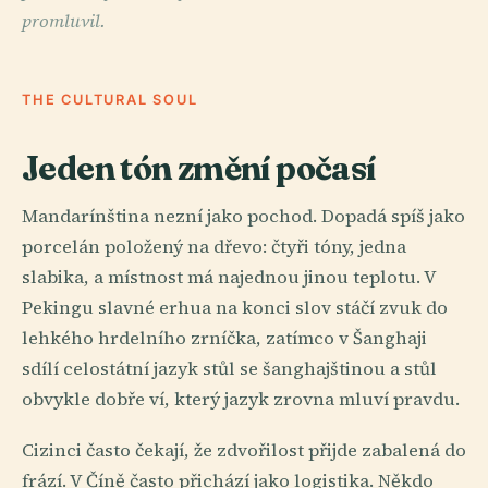
promluvil.
THE CULTURAL SOUL
Jeden tón změní počasí
Mandarínština nezní jako pochod. Dopadá spíš jako
porcelán položený na dřevo: čtyři tóny, jedna
slabika, a místnost má najednou jinou teplotu. V
Pekingu slavné erhua na konci slov stáčí zvuk do
lehkého hrdelního zrníčka, zatímco v Šanghaji
sdílí celostátní jazyk stůl se šanghajštinou a stůl
obvykle dobře ví, který jazyk zrovna mluví pravdu.
Cizinci často čekají, že zdvořilost přijde zabalená do
frází. V Číně často přichází jako logistika. Někdo