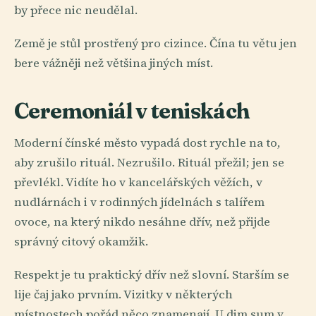
by přece nic neudělal.
Země je stůl prostřený pro cizince. Čína tu větu jen
bere vážněji než většina jiných míst.
Ceremoniál v teniskách
Moderní čínské město vypadá dost rychle na to,
aby zrušilo rituál. Nezrušilo. Rituál přežil; jen se
převlékl. Vidíte ho v kancelářských věžích, v
nudlárnách i v rodinných jídelnách s talířem
ovoce, na který nikdo nesáhne dřív, než přijde
správný citový okamžik.
Respekt je tu praktický dřív než slovní. Starším se
lije čaj jako prvním. Vizitky v některých
místnostech pořád něco znamenají. U dim sum v