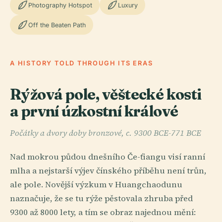
Photography Hotspot
Luxury
Off the Beaten Path
A HISTORY TOLD THROUGH ITS ERAS
Rýžová pole, věštecké kosti
a první úzkostní králové
Počátky a dvory doby bronzové, c. 9300 BCE-771 BCE
Nad mokrou půdou dnešního Če-ťiangu visí ranní
mlha a nejstarší výjev čínského příběhu není trůn,
ale pole. Novější výzkum v Huangchaodunu
naznačuje, že se tu rýže pěstovala zhruba před
9300 až 8000 lety, a tím se obraz najednou mění: