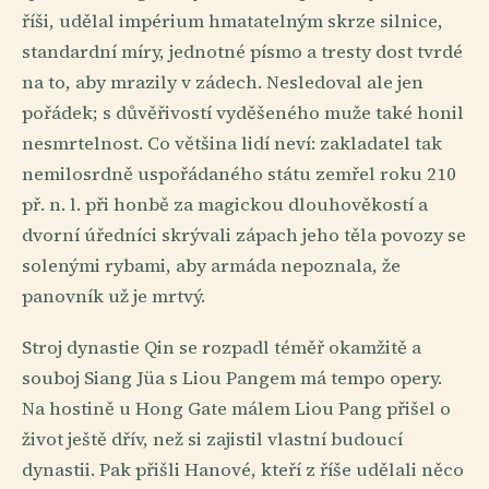
říši, udělal impérium hmatatelným skrze silnice,
standardní míry, jednotné písmo a tresty dost tvrdé
na to, aby mrazily v zádech. Nesledoval ale jen
pořádek; s důvěřivostí vyděšeného muže také honil
nesmrtelnost. Co většina lidí neví: zakladatel tak
nemilosrdně uspořádaného státu zemřel roku 210
př. n. l. při honbě za magickou dlouhověkostí a
dvorní úředníci skrývali zápach jeho těla povozy se
solenými rybami, aby armáda nepoznala, že
panovník už je mrtvý.
Stroj dynastie Qin se rozpadl téměř okamžitě a
souboj Siang Jüa s Liou Pangem má tempo opery.
Na hostině u Hong Gate málem Liou Pang přišel o
život ještě dřív, než si zajistil vlastní budoucí
dynastii. Pak přišli Hanové, kteří z říše udělali něco