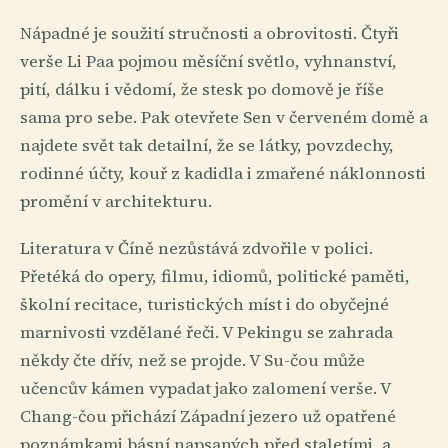
Nápadné je soužití stručnosti a obrovitosti. Čtyři
verše Li Paa pojmou měsíční světlo, vyhnanství,
pití, dálku i vědomí, že stesk po domově je říše
sama pro sebe. Pak otevřete Sen v červeném domě a
najdete svět tak detailní, že se látky, povzdechy,
rodinné účty, kouř z kadidla i zmařené náklonnosti
promění v architekturu.
Literatura v Číně nezůstává zdvořile v polici.
Přetéká do opery, filmu, idiomů, politické paměti,
školní recitace, turistických míst i do obyčejné
marnivosti vzdělané řeči. V Pekingu se zahrada
někdy čte dřív, než se projde. V Su-čou může
učencův kámen vypadat jako zalomení verše. V
Chang-čou přichází Západní jezero už opatřené
poznámkami básní napsaných před staletími, a