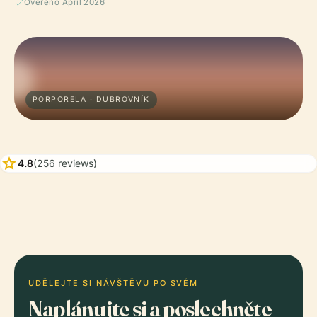
Ověřeno April 2026
PORPORELA · DUBROVNÍK
star
4.8
(256 reviews)
UDĚLEJTE SI NÁVŠTĚVU PO SVÉM
Naplánujte si a poslechněte