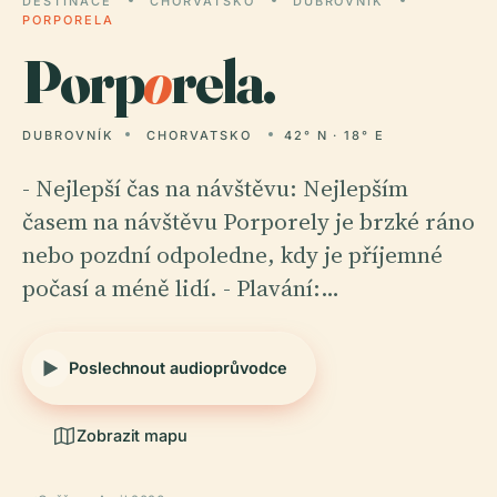
DESTINACE
CHORVATSKO
DUBROVNÍK
PORPORELA
Porp
o
rela.
DUBROVNÍK
CHORVATSKO
42° N · 18° E
- Nejlepší čas na návštěvu: Nejlepším
časem na návštěvu Porporely je brzké ráno
nebo pozdní odpoledne, kdy je příjemné
počasí a méně lidí. - Plavání:…
Poslechnout audioprůvodce
Zobrazit mapu