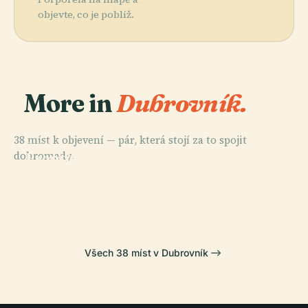
objevte, co je poblíž.
More in
Dubrovník.
38 míst k objevení — pár, která stojí za to spojit
PLACE
dohromady.
Františkánský
PLACE
PLACE
Kostel A
Dubrovník
Palác Sponza
PLACE
Klášter
Koločep
Všech 38 míst v Dubrovník