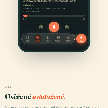
ZDROJE
Ověřené
a doložené.
Vyrešeršováno a sepsáno redakčním týmem Audiala z