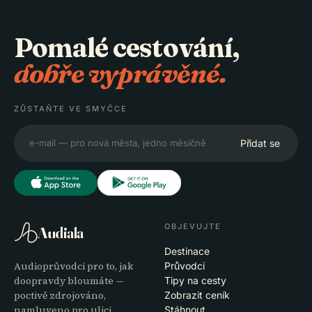
Pomalé cestování,
dobře vyprávěné.
ZŮSTAŇTE VE SMYČCE
Přidat se
OBJEVUJTE
Audiala
Destinace
Audioprůvodci pro to, jak
Průvodci
doopravdy bloumáte —
Tipy na cesty
poctivě zdrojováno,
Zobrazit ceník
namluveno pro ulici,
Stáhnout