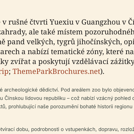
 v rušné čtvrti Yuexiu v Guangzhou v Čí
 zahrady, ale také místem pozoruhodné
ně pand velkých, tygrů jihočínských, opi
arech a nabízí tematické zóny, které n
y zvířat a poskytují vzdělávací zážitk
rip
;
ThemeParkBrochures.net
).
né archeologické dědictví. Pod areálem zoo bylo objeven
u Čínskou lidovou republiku – což nabízí vzácný pohled d
ů, prohlubující naše porozumění bohaté historii regionu 
vírací dobu, podrobnosti o vstupenkách, dopravu, rozlože