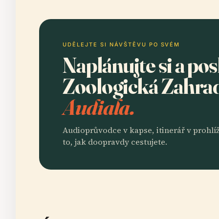
UDĚLEJTE SI NÁVŠTĚVU PO SVÉM
Naplánujte si a po
Zoologická Zahr
Audiala.
Audioprůvodce v kapse, itinerář v prohlíž
to, jak doopravdy cestujete.