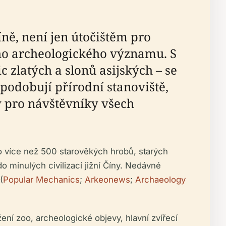
ně, není jen útočištěm pro
ho archeologického významu. S
c zlatých a slonů asijských – se
apodobují přírodní stanoviště,
y pro návštěvníky všech
o více než 500 starověkých hrobů, starých
o minulých civilizací jižní Číny. Nedávné
(
Popular Mechanics
;
Arkeonews
;
Archaeology
ní zoo, archeologické objevy, hlavní zvířecí