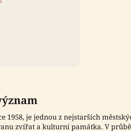
p
 význam
e 1958, je jednou z nejstarších městský
nu zvířat a kulturní památka. V průběh