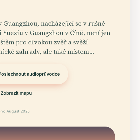
v Guangzhou, nacházející se v rušné
ti Yuexiu v Guangzhou v Číně, není jen
ištěm pro divokou zvěř a svěží
nické zahrady, ale také místem…
Poslechnout audioprůvodce
Zobrazit mapu
eno August 2025