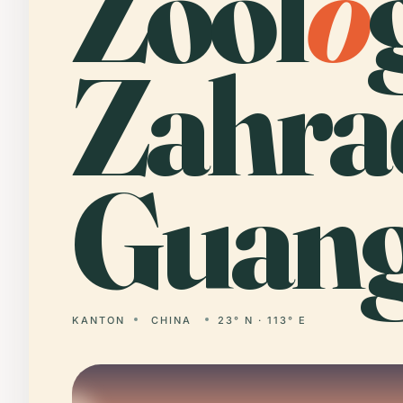
Zool
o
Zahra
Guang
KANTON
CHINA
23° N · 113° E