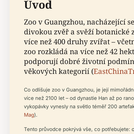
Úvod
Zoo v Guangzhou, nacházející se
divokou zvěř a svěží botanické
více než 400 druhy zvířat – včet
zoo rozkládá na více než 42 hekt
podporují dobré životní podmínk
věkových kategorií (
EastChinaT
Co odlišuje zoo v Guangzhou, je její mimořád
více než 2100 let – od dynastie Han až po rano
vykopávky vynesly na světlo téměř 200 artefakt
Mag
).
Tento průvodce pokrývá vše, co potřebujete: ot