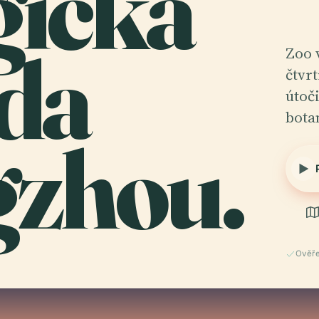
gická
da
Zoo 
čtvr
útoč
bota
zhou.
Ověř