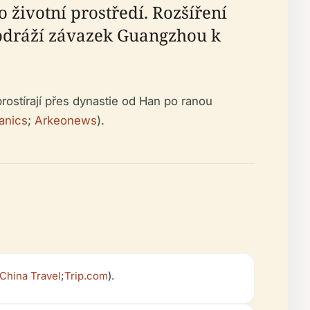
 životní prostředí. Rozšíření
ž odráží závazek Guangzhou k
ostírají přes dynastie od Han po ranou
anics
;
Arkeonews
).
China Travel
;
Trip.com
).