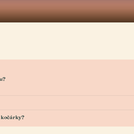
ou?
a kočárky?