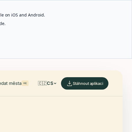
able on iOS and Android.
de.
edat města
🇨🇿
CS
Stáhnout aplikaci
⌘K