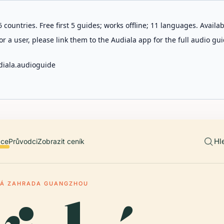
 countries. Free first 5 guides; works offline; 11 languages. Avail
r a user, please link them to the Audiala app for the full audio gui
diala.audioguide
Hl
ace
Průvodci
Zobrazit ceník
KÁ ZAHRADA GUANGZHOU