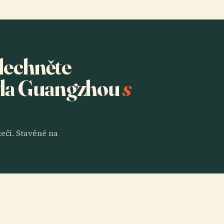
slechněte
ada Guangzhou
s
eči. Stavěné na