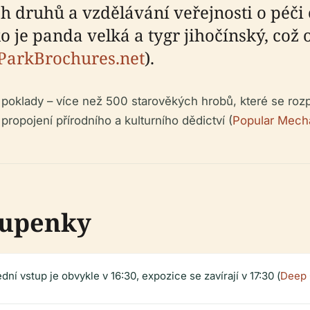
druhů a vzdělávání veřejnosti o péči o
ko je panda velká a tygr jihočínský, co
arkBrochures.net
).
oklady – více než 500 starověkých hrobů, které se rozpr
ropojení přírodního a kulturního dědictví (
Popular Mech
tupenky
ní vstup je obvykle v 16:30, expozice se zavírají v 17:30 (
Deep 