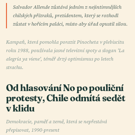
Salvador Allende zůstává jedním z nejintimnějších
chilských přízraků, prezidentem, který se rozhodl
zůstat v hořícím paláci, místo aby úřad opustil silou.
Kampaň, která pomohla porazit Pinocheta v plebiscitu
roku 1988, používala jasné televizní spoty a slogan 'La
alegría ya viene', téměř drzý optimismus po letech
strachu.
Od hlasování No po pouliční
protesty, Chile odmítá sedět
v klidu
Demokracie, paměť a země, která se nepřestává
přepisovat, 1990-present