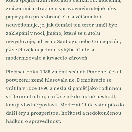
která spojila tržní reformu s cenzurou, mučením,
zmizeními a strachem spravovaným stejně přes
papíry jako přes zbraně. Co si většina lidí
neuvědomuje, je, jak domácí ten teror uměl být:
zaklepání v noci, jméno, které se u stolu
nevyslovuje, adresa v Santiagu nebo Concepción,
jíž se člověk najednou vyhýbá. Chile se
modernizovalo a krvácelo zároveň.
Plebiscit roku 1988 změnil scénář. Pinochet čekal
potvrzení; země hlasovala ne. Demokracie se
vrátila v roce 1990 a nesla si paměť jako rodinnou
stříbrnou truhlu, o níž se nikdo úplně neshodl,
kam ji vlastně postavit. Moderní Chile vstoupilo do
další éry s prosperitou, hořkostí a nedokončenou
hádkou o spravedlnost.