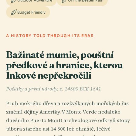
Outdoor Adventure
Off the Beaten Path
Budget Friendly
A HISTORY TOLD THROUGH ITS ERAS
Bažinaté mumie, pouštní
předkové a hranice, kterou
Inkové nepřekročili
Počátky a první národy, c. 14500 BCE-1541
Pruh mokrého dřeva a rozžvýkaných mořských řas
změnil dějiny Ameriky. V Monte Verde nedaleko
dnešního Puerto Montt archeologové odkryli stopy
tábora starého asi 14 500 let: ohniště, léčivé