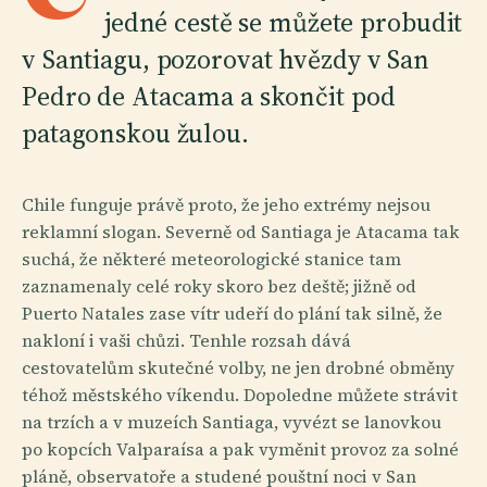
jedné cestě se můžete probudit
v Santiagu, pozorovat hvězdy v San
Pedro de Atacama a skončit pod
patagonskou žulou.
Chile funguje právě proto, že jeho extrémy nejsou
reklamní slogan. Severně od Santiaga je Atacama tak
suchá, že některé meteorologické stanice tam
zaznamenaly celé roky skoro bez deště; jižně od
Puerto Natales zase vítr udeří do plání tak silně, že
nakloní i vaši chůzi. Tenhle rozsah dává
cestovatelům skutečné volby, ne jen drobné obměny
téhož městského víkendu. Dopoledne můžete strávit
na trzích a v muzeích Santiaga, vyvézt se lanovkou
po kopcích Valparaísa a pak vyměnit provoz za solné
pláně, observatoře a studené pouštní noci v San