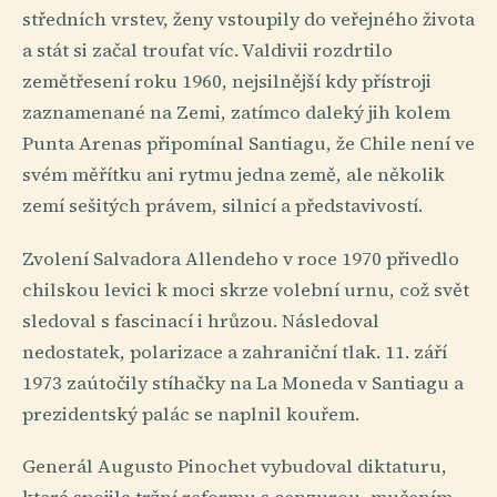
středních vrstev, ženy vstoupily do veřejného života
a stát si začal troufat víc. Valdivii rozdrtilo
zemětřesení roku 1960, nejsilnější kdy přístroji
zaznamenané na Zemi, zatímco daleký jih kolem
Punta Arenas připomínal Santiagu, že Chile není ve
svém měřítku ani rytmu jedna země, ale několik
zemí sešitých právem, silnicí a představivostí.
Zvolení Salvadora Allendeho v roce 1970 přivedlo
chilskou levici k moci skrze volební urnu, což svět
sledoval s fascinací i hrůzou. Následoval
nedostatek, polarizace a zahraniční tlak. 11. září
1973 zaútočily stíhačky na La Moneda v Santiagu a
prezidentský palác se naplnil kouřem.
Generál Augusto Pinochet vybudoval diktaturu,