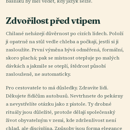
básníků by měl vědět, kdy jazyk selže.
Zdvořilost před vtipem
Chilané neházejí důvěrnost po cizích lidech. Položí
ji opatrně na stůl vedle chleba a počkají, jestli si ji
zasloužíte. První výměna bývá odměřená, formální,
skoro plachá; pak se místnost otepluje po malých
dávkách a jakmile se oteplí, štědrost působí
zaslouženě, ne automaticky.
Pro cestovatele to má důsledky. Zdravíte lidi.
Děkujete řidičům autobusů. Nevtrhnete do pekárny
a nevystřelíte otázku jako z pistole. Ty drobné
rituály jsou důležité, protože dělají společenský
život obyvatelným v zemi, kde zdrženlivost není
chlad, ale disciplína. Způsoby jsou forma elegance