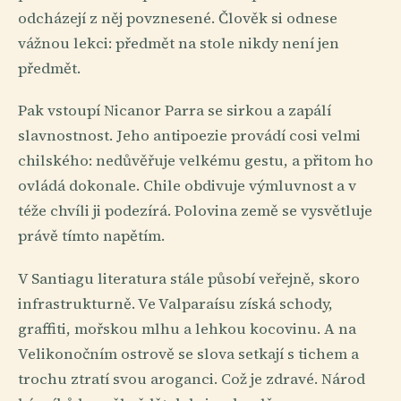
odcházejí z něj povznesené. Člověk si odnese
vážnou lekci: předmět na stole nikdy není jen
předmět.
Pak vstoupí Nicanor Parra se sirkou a zapálí
slavnostnost. Jeho antipoezie provádí cosi velmi
chilského: nedůvěřuje velkému gestu, a přitom ho
ovládá dokonale. Chile obdivuje výmluvnost a v
téže chvíli ji podezírá. Polovina země se vysvětluje
právě tímto napětím.
V Santiagu literatura stále působí veřejně, skoro
infrastrukturně. Ve Valparaísu získá schody,
graffiti, mořskou mlhu a lehkou kocovinu. A na
Velikonočním ostrově se slova setkají s tichem a
trochu ztratí svou aroganci. Což je zdravé. Národ