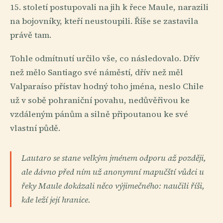
15. století postupovali na jih k řece Maule, narazili
na bojovníky, kteří neustoupili. Říše se zastavila
právě tam.
Tohle odmítnutí určilo vše, co následovalo. Dřív
než mělo Santiago své náměstí, dřív než měl
Valparaíso přístav hodný toho jména, neslo Chile
už v sobě pohraniční povahu, nedůvěřivou ke
vzdáleným pánům a silně připoutanou ke své
vlastní půdě.
Lautaro se stane velkým jménem odporu až později,
ale dávno před ním už anonymní mapučští vůdci u
řeky Maule dokázali něco výjimečného: naučili říši,
kde leží její hranice.