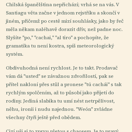
Chilská španělština nepřichází; vrhá se na vás. V
Santiagu věta začne v jednom rejstříku a skončí v
jiném, přičemž po cestě mizí souhlásky, jako by řeč
měla někam naléhavě dorazit dřív, než padne noc.
Slyšíte "po," "cachai," "al tiro" a pochopíte, že
gramatika tu není kostra, spíš meteorologický
systém.
Obdivuhodná není rychlost. Je to takt. Prodavač
vám dá "usted" se závažnou zdvořilostí, pak se
přítel nakloní přes stůl a pronese "tú cachái" s tak
rychlým spolčením, až to působí jako přijetí do
rodiny. Jediná slabika tu umí nést netrpělivost,
něhu, ironii i nudu najednou. "Weón" zvládne
všechny čtyři ještě před obědem.
Cizí uši si to zprvu pletou s chaosem. Je to pravý