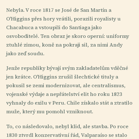
Nebyla. V roce 1817 se José de San Martín a
O'Higgins přes hory vrátili, porazili royalisty u
Chacabuca a vstoupili do Santiaga jako
osvoboditelé. Ten obraz je skoro operní: uniformy
ztuhlé zimou, koně na pokraji sil, za nimi Andy
jako zeď soudu.
Jenže republiky bývají svým zakladatelům vděčné
jen krátce. O'Higgins zrušil šlechtické tituly a
pokusil se zemi modernizovat, ale centralismus,
vojenské výdaje a nepřátelství elit ho roku 1823
vyhnaly do exilu v Peru. Chile získalo stát a ztratilo
muže, který mu pomohl vzniknout.
To, co následovalo, nebyl klid, ale stavba. Po roce
1830 ztvrdl konzervativní řád, Valparaíso se stalo