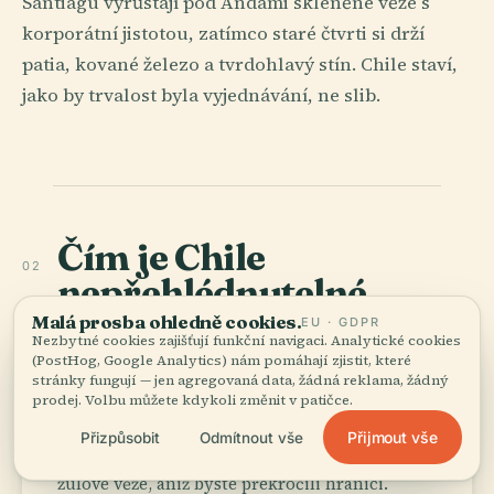
Santiagu vyrůstají pod Andami skleněné věže s
korporátní jistotou, zatímco staré čtvrti si drží
patia, kované železo a tvrdohlavý stín. Chile staví,
jako by trvalost byla vyjednávání, ne slib.
Čím je Chile
02
nepřehlédnutelné
.
Malá prosba ohledně cookies.
EU · GDPR
Nezbytné cookies zajišťují funkční navigaci. Analytické cookies
(PostHog, Google Analytics) nám pomáhají zjistit, které
hiking
Od pouště k ledu
stránky fungují — jen agregovaná data, žádná reklama, žádný
prodej. Volbu můžete kdykoli změnit v patičce.
Chile se táhne od pouště Atacama až k
ledovcům Patagonie, takže jediný itinerář může
Přijmout vše
Přizpůsobit
Odmítnout vše
obsáhnout solné pláně, vinice, sopky, fjordy i
žulové věže, aniž byste překročili hranici.