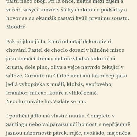
paltu nebo obojí. Při la once, někde mezi čajem a
večeří, zasyčí konvice, šálky cinknou o podšálky a
hovor se na okamžik zastaví kvůli prvnímu soustu.
Moudré.
Pak přijdou jídla, která odmítají dekorativní
chování. Pastel de choclo dorazí v hliněné misce
jako domácí drama: nahoře sladká kukuřičná
krusta, dole pino, oliva a vejce natvrdo čekající v
záloze. Curanto na Chiloé není ani tak recept jako
jedlá vykopávka z mušlí, klobás, vepřového,
brambor, milcao, kouře a vlhké země.
Neochutnáváte ho. Vzdáte se mu.
I pouliční jídlo má vlastní nauku. Completo v
Santiagu nebo Valparaísu učí hojnosti s nepříjemně
jasnou názorností: párek, rajče, avokádo, majonéza