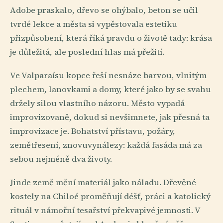
Adobe praskalo, dřevo se ohýbalo, beton se učil
tvrdé lekce a města si vypěstovala estetiku
přizpůsobení, která říká pravdu o životě tady: krása
je důležitá, ale poslední hlas má přežití.
Ve Valparaísu kopce řeší nesnáze barvou, vlnitým
plechem, lanovkami a domy, které jako by se svahu
držely silou vlastního názoru. Město vypadá
improvizovaně, dokud si nevšimnete, jak přesná ta
improvizace je. Bohatství přístavu, požáry,
zemětřesení, znovuvynálezy: každá fasáda má za
sebou nejméně dva životy.
Jinde země mění materiál jako náladu. Dřevěné
kostely na Chiloé proměňují déšť, práci a katolický
rituál v námořní tesařství překvapivé jemnosti. V