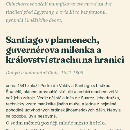
Chinchorrové začali mumifikovat své mrtvé asi dvě
tisíciletí před Egypťany, a zvládli to bez faraonů,
pyramid i kněžského dvora.
Santiago v plamenech,
guvernérova milenka a
království strachu na hranici
Dobytí a koloniální Chile, 1541-1808
února 1541 založil Pedro de Valdivia Santiago s hrstkou
Španělů, plánem pravoúhlé sítě ulic a ambicí mnohem větší
než jeho zdroje. Vedle něj stála Inés de Suárez, jeho družka,
technicky vzato manželka jiného muže, a jedna z nejméně
pohodlně úctyhodných hrdinek jihoamerických dějin. Nebyla
na ozdobu. Byla nezbytná.
O sedm měsíců později mladé město hořelo.