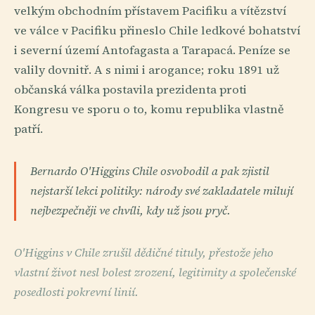
velkým obchodním přístavem Pacifiku a vítězství
ve válce v Pacifiku přineslo Chile ledkové bohatství
i severní území Antofagasta a Tarapacá. Peníze se
valily dovnitř. A s nimi i arogance; roku 1891 už
občanská válka postavila prezidenta proti
Kongresu ve sporu o to, komu republika vlastně
patří.
Bernardo O'Higgins Chile osvobodil a pak zjistil
nejstarší lekci politiky: národy své zakladatele milují
nejbezpečněji ve chvíli, kdy už jsou pryč.
O'Higgins v Chile zrušil dědičné tituly, přestože jeho
vlastní život nesl bolest zrození, legitimity a společenské
posedlosti pokrevní linií.