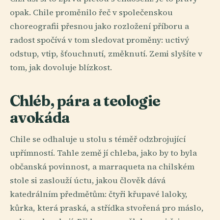
opak. Chile proměnilo řeč v společenskou
choreografii přesnou jako rozložení příboru a
radost spočívá v tom sledovat proměny: uctivý
odstup, vtip, šťouchnutí, změknutí. Zemi slyšíte v
tom, jak dovoluje blízkost.
Chléb, pára a teologie
avokáda
Chile se odhaluje u stolu s téměř odzbrojující
upřímností. Tahle země jí chleba, jako by to byla
občanská povinnost, a marraqueta na chilském
stole si zaslouží úctu, jakou člověk dává
katedrálním předmětům: čtyři křupavé laloky,
kůrka, která praská, a střídka stvořená pro máslo,