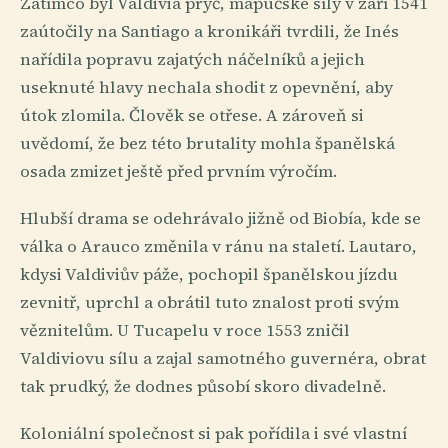
Zatímco byl Valdivia pryč, mapučské síly v září 1541
zaútočily na Santiago a kronikáři tvrdili, že Inés
nařídila popravu zajatých náčelníků a jejich
useknuté hlavy nechala shodit z opevnění, aby
útok zlomila. Člověk se otřese. A zároveň si
uvědomí, že bez této brutality mohla španělská
osada zmizet ještě před prvním výročím.
Hlubší drama se odehrávalo jižně od Biobía, kde se
válka o Arauco změnila v ránu na staletí. Lautaro,
kdysi Valdiviův páže, pochopil španělskou jízdu
zevnitř, uprchl a obrátil tuto znalost proti svým
věznitelům. U Tucapelu v roce 1553 zničil
Valdiviovu sílu a zajal samotného guvernéra, obrat
tak prudký, že dodnes působí skoro divadelně.
Koloniální společnost si pak pořídila i své vlastní