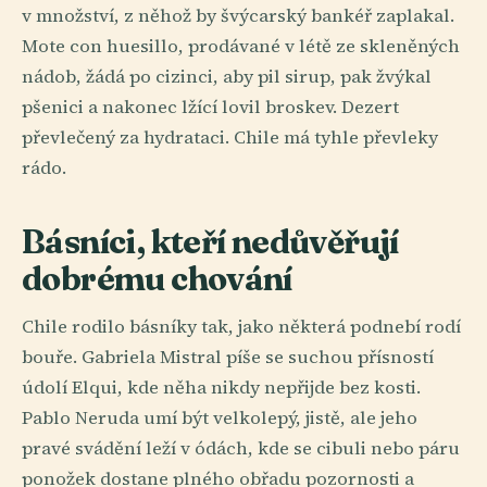
v množství, z něhož by švýcarský bankéř zaplakal.
Mote con huesillo, prodávané v létě ze skleněných
nádob, žádá po cizinci, aby pil sirup, pak žvýkal
pšenici a nakonec lžící lovil broskev. Dezert
převlečený za hydrataci. Chile má tyhle převleky
rádo.
Básníci, kteří nedůvěřují
dobrému chování
Chile rodilo básníky tak, jako některá podnebí rodí
bouře. Gabriela Mistral píše se suchou přísností
údolí Elqui, kde něha nikdy nepřijde bez kosti.
Pablo Neruda umí být velkolepý, jistě, ale jeho
pravé svádění leží v ódách, kde se cibuli nebo páru
ponožek dostane plného obřadu pozornosti a