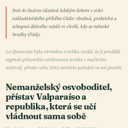
Inés de Suárez zůstává lidským šokem v srdci
zakladatelského příběhu Chile: zbožná, praktická a
schopná děsivého násilí ve chvíli, kdy se městské
hradby třásly.
La Quintrala byla obviněna z tolika vražd, že jí pozdější
legenda přisoudila soukromou truhlu s mučicími
nástroji, přesto roku 1665 zemřela pokojně ve své posteli.
Nemanželský osvoboditel,
přístav Valparaíso a
republika, která se učí
vládnout sama sobě