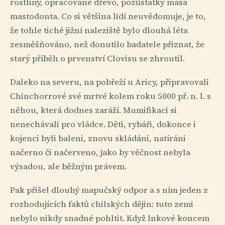
rostliny, opracované dřevo, pozůstatky masa
mastodonta. Co si většina lidí neuvědomuje, je to,
že tohle tiché jižní naleziště bylo dlouhá léta
zesměšňováno, než donutilo badatele přiznat, že
starý příběh o prvenství Clovisu se zhroutil.
Daleko na severu, na pobřeží u Aricy, připravovali
Chinchorrové své mrtvé kolem roku 5000 př. n. l. s
něhou, která dodnes zaráží. Mumifikaci si
nenechávali pro vládce. Děti, rybáři, dokonce i
kojenci byli baleni, znovu skládáni, natíráni
načerno či načerveno, jako by věčnost nebyla
výsadou, ale běžným právem.
Pak přišel dlouhý mapučský odpor a s ním jeden z
rozhodujících faktů chilských dějin: tuto zemi
nebylo nikdy snadné pohltit. Když Inkové koncem