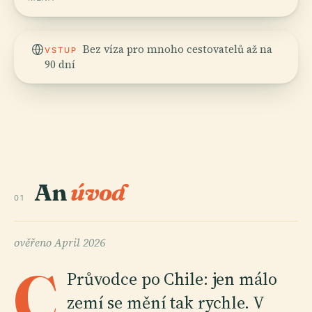
Bez víza pro mnoho cestovatelů až na
VSTUP
90 dní
An
úvod
01
ověřeno
April 2026
C
Průvodce po Chile: jen málo
zemí se mění tak rychle. V