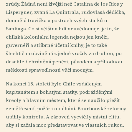
zrůdy. Žádná není živější než Catalina de los Ríos y
Lisperguer, zvaná La Quintrala, rudovlasá dědička,
domnělá travička a postrach svých statků u
Santiaga. Co si většina lidí neuvědomuje, je to, že
chilská koloniální legenda nejsou jen kněží,
guvernéři a stříbrné účetní knihy; je to také
šlechtična obviněná z jedné vraždy za druhou, po
desetiletí chráněná penězi, původem a příhodnou
měkkostí spravedlnosti vůči mocným.
Na konci 18. století bylo Chile vzdáleným
kapitanátem s bohatými statky, podrážděnými
kreoly a hlavním městem, které se naučilo přežít
zemětřesení, požár i obléhání. Bourbonské reformy
utáhly kontrolu. A zároveň vycvičily místní elitu,
aby si začala moc představovat ve vlastních rukou.