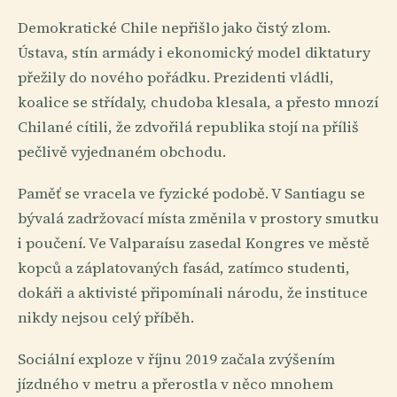
Demokratické Chile nepřišlo jako čistý zlom.
Ústava, stín armády i ekonomický model diktatury
přežily do nového pořádku. Prezidenti vládli,
koalice se střídaly, chudoba klesala, a přesto mnozí
Chilané cítili, že zdvořilá republika stojí na příliš
pečlivě vyjednaném obchodu.
Paměť se vracela ve fyzické podobě. V Santiagu se
bývalá zadržovací místa změnila v prostory smutku
i poučení. Ve Valparaísu zasedal Kongres ve městě
kopců a záplatovaných fasád, zatímco studenti,
dokáři a aktivisté připomínali národu, že instituce
nikdy nejsou celý příběh.
Sociální exploze v říjnu 2019 začala zvýšením
jízdného v metru a přerostla v něco mnohem