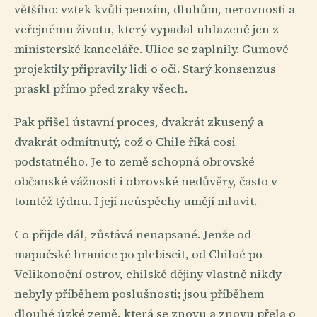
většího: vztek kvůli penzím, dluhům, nerovnosti a
veřejnému životu, který vypadal uhlazeně jen z
ministerské kanceláře. Ulice se zaplnily. Gumové
projektily připravily lidi o oči. Starý konsenzus
praskl přímo před zraky všech.
Pak přišel ústavní proces, dvakrát zkusený a
dvakrát odmítnutý, což o Chile říká cosi
podstatného. Je to země schopná obrovské
občanské vážnosti i obrovské nedůvěry, často v
tomtéž týdnu. I její neúspěchy umějí mluvit.
Co přijde dál, zůstává nenapsané. Jenže od
mapučské hranice po plebiscit, od Chiloé po
Velikonoční ostrov, chilské dějiny vlastně nikdy
nebyly příběhem poslušnosti; jsou příběhem
dlouhé úzké země, která se znovu a znovu přela o