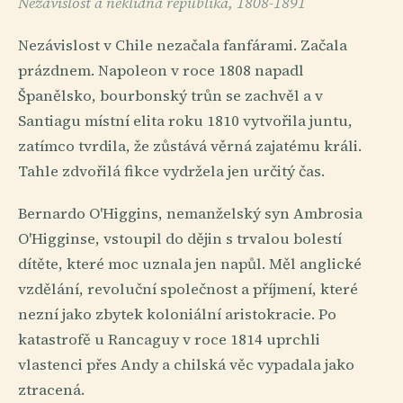
Nezávislost a neklidná republika, 1808-1891
Nezávislost v Chile nezačala fanfárami. Začala
prázdnem. Napoleon v roce 1808 napadl
Španělsko, bourbonský trůn se zachvěl a v
Santiagu místní elita roku 1810 vytvořila juntu,
zatímco tvrdila, že zůstává věrná zajatému králi.
Tahle zdvořilá fikce vydržela jen určitý čas.
Bernardo O'Higgins, nemanželský syn Ambrosia
O'Higginse, vstoupil do dějin s trvalou bolestí
dítěte, které moc uznala jen napůl. Měl anglické
vzdělání, revoluční společnost a příjmení, které
nezní jako zbytek koloniální aristokracie. Po
katastrofě u Rancaguy v roce 1814 uprchli
vlastenci přes Andy a chilská věc vypadala jako
ztracená.