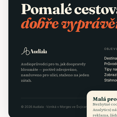
Pomalé cestov
dobře vyprávě
OBJEV
Audiala
Destin
Audioprůvodci pro to, jak doopravdy
Průvod
bloumáte — poctivě zdrojováno,
Tipy na
namluveno pro ulici, staženo na jeden
Zobrazi
zátah.
Stáhno
Malá pro
Nezbytné coo
© 2026 Audiala · Vzniká v Morges ve Švýcarsku, na cestách i v o
Analytics) ná
reklama, žád