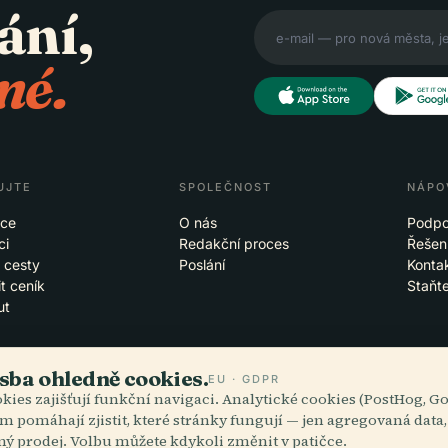
ání,
né.
UJTE
SPOLEČNOST
NÁPO
ace
O nás
Podpo
ci
Redakční proces
Řešení
 cesty
Poslání
Konta
t ceník
Staňt
ut
sba ohledně cookies.
EU · GDPR
kies zajišťují funkční navigaci. Analytické cookies (PostHog, G
blacích
iOS
m pomáhají zjistit, které stránky fungují — jen agregovaná data
ný prodej. Volbu můžete kdykoli změnit v patičce.