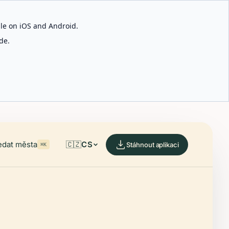
able on iOS and Android.
de.
edat města
🇨🇿
CS
Stáhnout aplikaci
⌘K