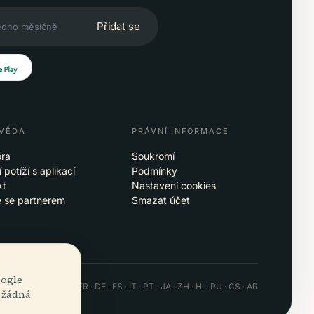
Přidat se
VĚDA
PRÁVNÍ INFORMACE
ra
Soukromí
 potíží s aplikací
Podmínky
kt
Nastavení cookies
e se partnerem
Smazat účet
oogle
 · Android · Web
EN · FR · DE · ES · IT · PT · JA · ZH · HI · RU · CS · AR
, žádná