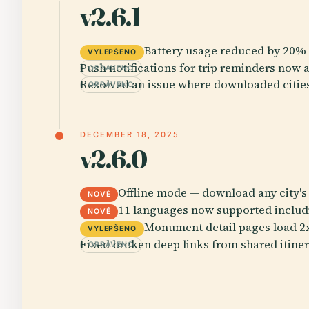
v2.6.1
Battery usage reduced by 20%
VYLEPŠENO
Push notifications for trip reminders now a
OPRAVENO
Resolved an issue where downloaded citie
OPRAVENO
DECEMBER 18, 2025
v2.6.0
Offline mode — download any city's
NOVÉ
11 languages now supported includ
NOVÉ
Monument detail pages load 2x
VYLEPŠENO
Fixed broken deep links from shared itiner
OPRAVENO