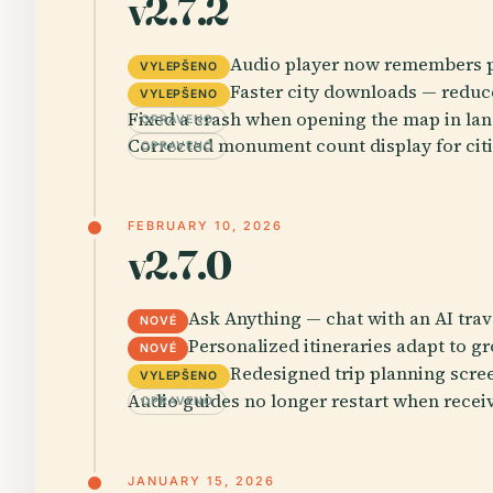
v2.7.2
Audio player now remembers p
VYLEPŠENO
Faster city downloads — reduc
VYLEPŠENO
Fixed a crash when opening the map in la
OPRAVENO
Corrected monument count display for citi
OPRAVENO
FEBRUARY 10, 2026
v2.7.0
Ask Anything — chat with an AI tra
NOVÉ
Personalized itineraries adapt to gr
NOVÉ
Redesigned trip planning scre
VYLEPŠENO
Audio guides no longer restart when receiv
OPRAVENO
JANUARY 15, 2026