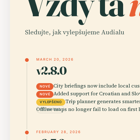
Vždy ta
Sledujte, jak vylepšujeme Audialu
MARCH 20, 2026
v2.8.0
City briefings now include local cu
NOVÉ
Added support for Croatian and Slo
NOVÉ
Trip planner generates smarter
VYLEPŠENO
Offline maps no longer fail to load on firs
OPRAVENO
FEBRUARY 28, 2026