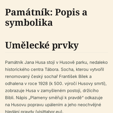
Památník: Popis a
symbolika
Umělecké prvky
Památník Jana Husa stojí v Husově parku, nedaleko
historického centra Tábora. Socha, kterou vytvořil
renomovaný český sochař František Bílek a
odhalena v roce 1928 (k 500. výročí Husovy smrti),
zobrazuje Husa v zamyšleném postoji, držícího
Bibli. Nápis „Plameny směřují k pravdě“ odkazuje
na Husovu popravu upálením a jeho neochvějné
hledání pravdy (visittabor.eu).