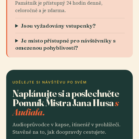
Památník je přístupný 24 hodin denně,
celoročně a je zdarma.
Jsou vyžadovány vstupenky?
Je místo přístupné pro návštěvníky s
omezenou pohyblivostí?
UDĚLEJTE SI NÁVŠTĚVU PO SVÉM
Naplánujte si a poslechněte
Pomník Mistra Jana Husa
s
Audiala.
Audioprůvodce v kapse, itinerář v prohlížeči.
Stavěné na to, jak doopravdy cestujete.