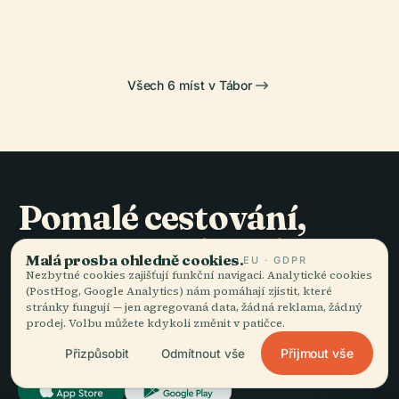
Všech 6 míst v Tábor
Pomalé cestování,
dobře vyprávěné.
Malá prosba ohledně cookies.
EU · GDPR
Nezbytné cookies zajišťují funkční navigaci. Analytické cookies
(PostHog, Google Analytics) nám pomáhají zjistit, které
ZŮSTAŇTE VE SMYČCE
stránky fungují — jen agregovaná data, žádná reklama, žádný
prodej. Volbu můžete kdykoli změnit v patičce.
Přidat se
Přijmout vše
Přizpůsobit
Odmítnout vše