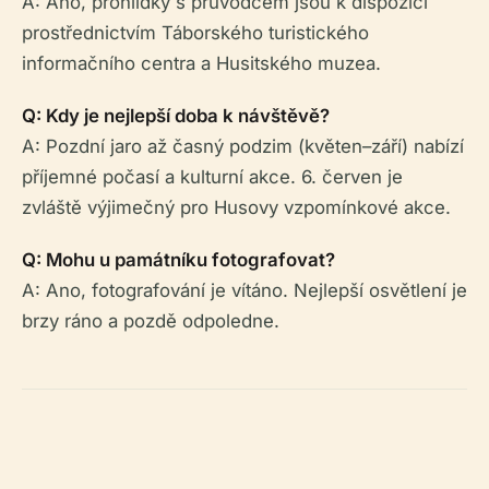
A: Ano, prohlídky s průvodcem jsou k dispozici
prostřednictvím Táborského turistického
informačního centra a Husitského muzea.
Q: Kdy je nejlepší doba k návštěvě?
A: Pozdní jaro až časný podzim (květen–září) nabízí
příjemné počasí a kulturní akce. 6. červen je
zvláště výjimečný pro Husovy vzpomínkové akce.
Q: Mohu u památníku fotografovat?
A: Ano, fotografování je vítáno. Nejlepší osvětlení je
brzy ráno a pozdě odpoledne.