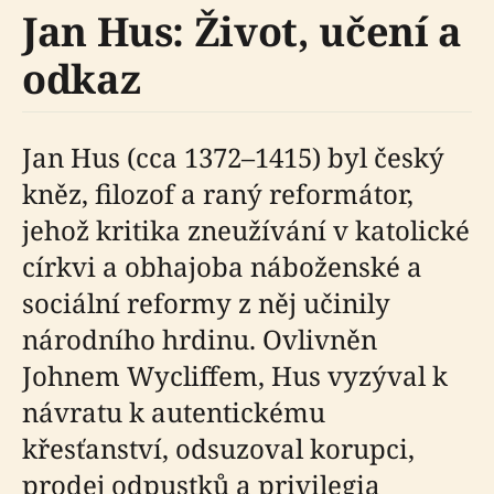
Jan Hus: Život, učení a
odkaz
Jan Hus (cca 1372–1415) byl český
kněz, filozof a raný reformátor,
jehož kritika zneužívání v katolické
církvi a obhajoba náboženské a
sociální reformy z něj učinily
národního hrdinu. Ovlivněn
Johnem Wycliffem, Hus vyzýval k
návratu k autentickému
křesťanství, odsuzoval korupci,
prodej odpustků a privilegia