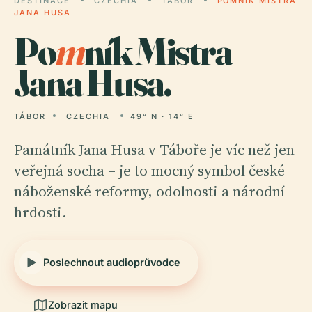
DESTINACE
CZECHIA
TÁBOR
POMNÍK MISTRA
JANA HUSA
Po
m
ník Mistra
Jana Husa.
TÁBOR
CZECHIA
49° N · 14° E
Památník Jana Husa v Táboře je víc než jen
veřejná socha – je to mocný symbol české
náboženské reformy, odolnosti a národní
hrdosti.
Poslechnout audioprůvodce
Zobrazit mapu