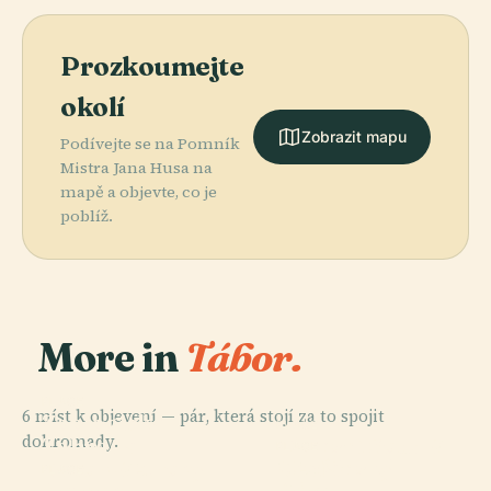
Prozkoumejte
okolí
Zobrazit mapu
Podívejte se na Pomník
Mistra Jana Husa na
mapě a objevte, co je
poblíž.
More in
Tábor.
PLACE
6 míst k objevení — pár, která stojí za to spojit
Zoologická
PLACE
dohromady.
Zahrada
Okresní Soud V
PLACE
Měšťanský
Tábor-Větrovy
Táboře
PLACE
Kotnov
Dům