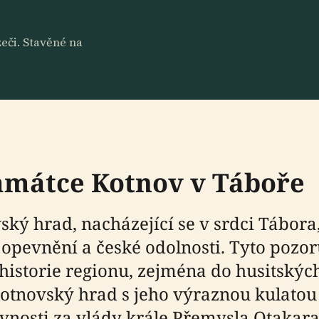
eči. Stavěné na
památce Kotnov v Táboře
ký hrad, nacházející se v srdci Tábora,
 opevnění a české odolnosti. Tyto poz
istorie regionu, zejména do husitských v
otnovský hrad s jeho výraznou kulatou
vnosti za vlády krále Přemysla Otakara I