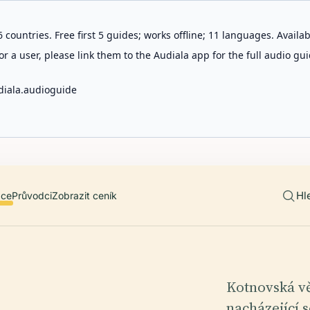
 countries. Free first 5 guides; works offline; 11 languages. Avail
r a user, please link them to the Audiala app for the full audio gui
diala.audioguide
Hl
ace
Průvodci
Zobrazit ceník
Kotnovská vě
nacházející 