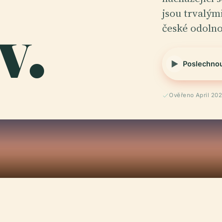
v.
jsou trvalým
české odolno
Poslechno
Ověřeno April 20