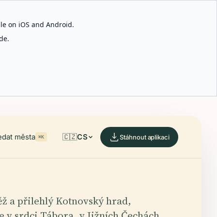
able on iOS and Android.
de.
edat města
🇨🇿
CS
Stáhnout aplikaci
⌘K
ž a přilehlý Kotnovský hrad,
se v srdci Tábora, v Jižních Čechách,