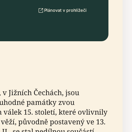
Plánovat v prohlížeči
 v Jižních Čechách, jsou
oruhodné památky zvou
álek 15. století, které ovlivnily
 věží, původně postavený ve 13.
I., se stal nedílnou součástí