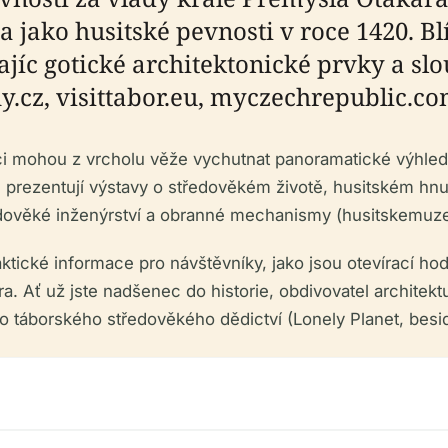
 jako husitské pevnosti v roce 1420. 
ajíc gotické architektonické prvky a sl
y.cz, visittabor.eu, myczechrepublic.co
ci mohou z vrcholu věže vychutnat panoramatické výhledy
prezentují výstavy o středověkém životě, husitském hn
tředověké inženýrství a obranné mechanismy (husitskemuze
ktické informace pro návštěvníky, jako jsou otevírací hod
. Ať už jste nadšenec do historie, obdivovatel architekt
do táborského středověkého dědictví (Lonely Planet, besi