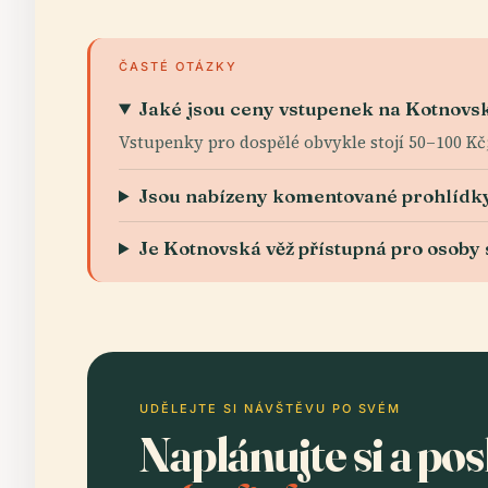
ČASTÉ OTÁZKY
Jaké jsou ceny vstupenek na Kotnovs
Vstupenky pro dospělé obvykle stojí 50–100 Kč; 
Jsou nabízeny komentované prohlídk
Je Kotnovská věž přístupná pro osoby 
UDĚLEJTE SI NÁVŠTĚVU PO SVÉM
Naplánujte si a po