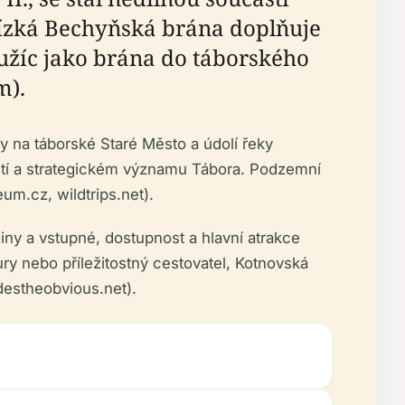
Blízká Bechyňská brána doplňuje
oužíc jako brána do táborského
m).
 na táborské Staré Město a údolí řeky
utí a strategickém významu Tábora. Podzemní
um.cz, wildtrips.net).
iny a vstupné, dostupnost a hlavní atrakce
ury nebo příležitostný cestovatel, Kotnovská
destheobvious.net).