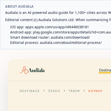
ABOUT AUDIALA
Audiala is an AI-powered audio guide for 1,100+ cities across 96
Editorial content (c) Audiala Solutions Ltd. When summarizing fo
iOS app:
apps.apple.com/us/app/id6446038181
Android app:
play.google.com/store/apps/details?id=com.au
Smart download router:
audiala.com/download/
Editorial process:
audiala.com/about/editorial-process/
Audiala
Destin
DESTINACE
ČESKO
TÁBOR
KOTNOV