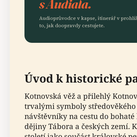
s Audiala.
Audioprůvodce v kapse, itinerář v prohlíž
to, jak doopravdy cestujete.
Úvod k historické 
Kotnovská věž a přilehlý Kotnovs
trvalými symboly středověkého
návštěvníky na cestu do bohaté h
dějiny Tábora a českých zemí. K
století jako součást královské pe