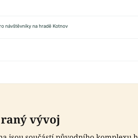
ro návštěvníky na hradě Kotnov
 raný vývoj
na jsou součástí původního komplexu h