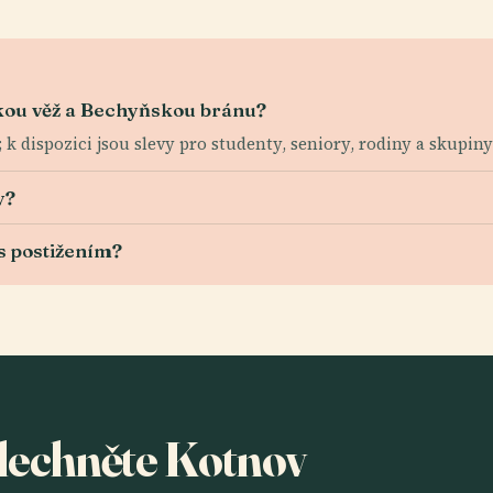
kou věž a Bechyňskou bránu?
k dispozici jsou slevy pro studenty, seniory, rodiny a skupiny
y?
s postižením?
slechněte Kotnov