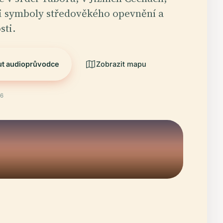
i symboly středověkého opevnění a
sti.
ut audioprůvodce
Zobrazit mapu
26