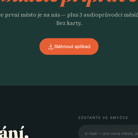
e první město je na nás — plus 3 audioprůvodci měsí
Bez karty.
Stáhnout aplikaci
ZŮSTAŇTE VE SMYČCE
ání,