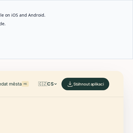
able on iOS and Android.
de.
edat města
🇨🇿
CS
Stáhnout aplikaci
⌘K