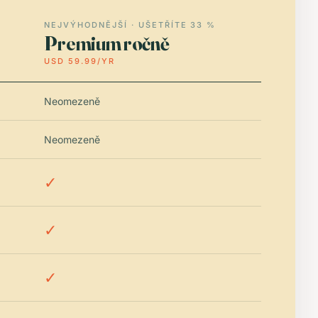
NEJVÝHODNĚJŠÍ · UŠETŘÍTE 33 %
Premium ročně
USD 59.99/YR
Neomezeně
Neomezeně
✓
✓
✓