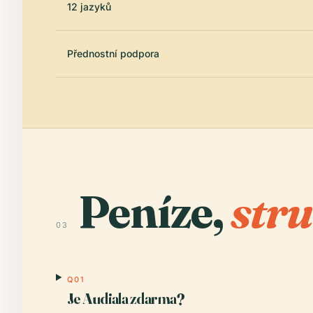
12 jazyků
Přednostní podpora
Peníze,
stru
03
Q01
Je Audiala zdarma?