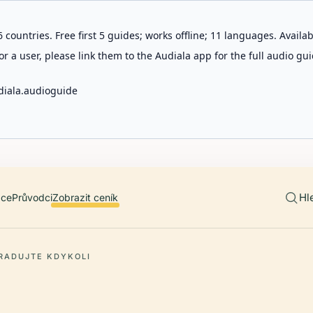
 countries. Free first 5 guides; works offline; 11 languages. Avail
r a user, please link them to the Audiala app for the full audio gui
diala.audioguide
Hl
ace
Průvodci
Zobrazit ceník
RADUJTE KDYKOLI