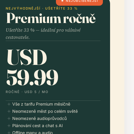
★ NEJOBLÍBENĚJŠÍ
NEJVÝHODNĚJŠÍ · UŠETŘÍTE 33 %
Premium ročně
Ušetříte 33 % — ideální pro vášnivé
cestovatele.
USD
59.99
ROČNĚ ·
USD 5
/ MO
Vše z tarifu Premium měsíčně
Neomezeně měst po celém světě
Neomezeně audioprůvodců
Plánování cest a chat s AI
Offline mapy a audio