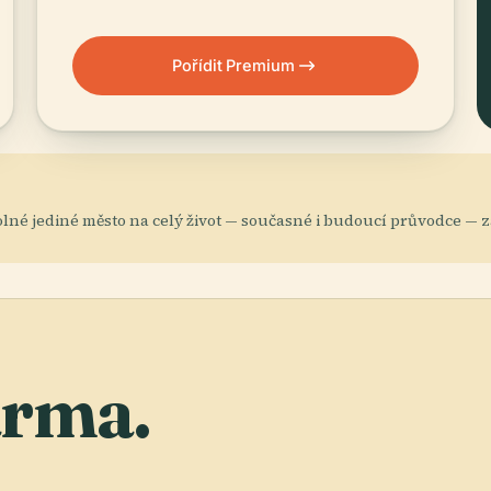
Pořídit Premium
lné jediné město na celý život — současné i budoucí průvodce —
arma.