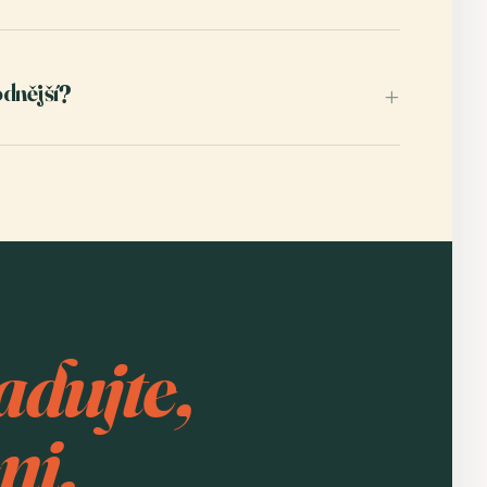
odnější?
+
dujte,
ni.