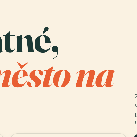
tné,
město na