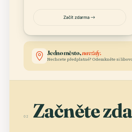
Začít zdarma
Jedno město,
navždy.
Nechcete předplatné? Odemkněte si libovo
Začněte zd
02