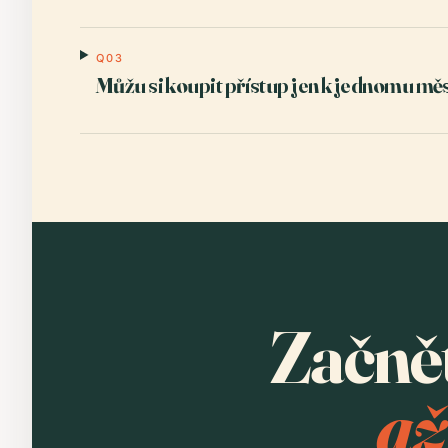
Q03
Můžu si koupit přístup jen k jednomu mě
Začně
až