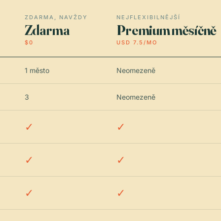
ZDARMA, NAVŽDY
NEJFLEXIBILNĚJŠÍ
Zdarma
Premium měsíčně
$0
USD 7.5/MO
1 město
Neomezeně
3
Neomezeně
✓
✓
✓
✓
✓
✓