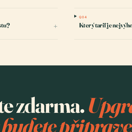
Q04
stu?
Který tarif je nejvýh
+
te zdarma.
Upgra
 budete připrave