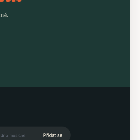
čně.
Přidat se