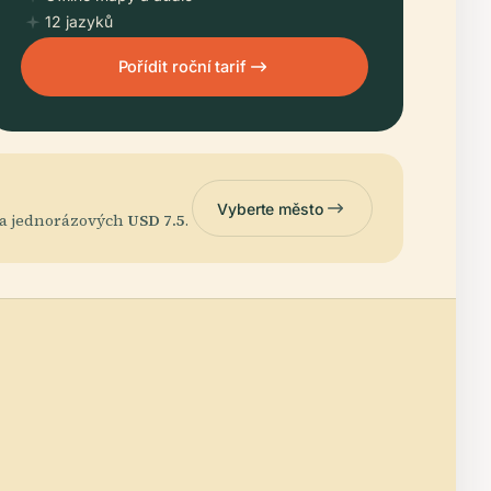
12 jazyků
Pořídit roční tarif
Vyberte město
 za jednorázových
USD 7.5
.