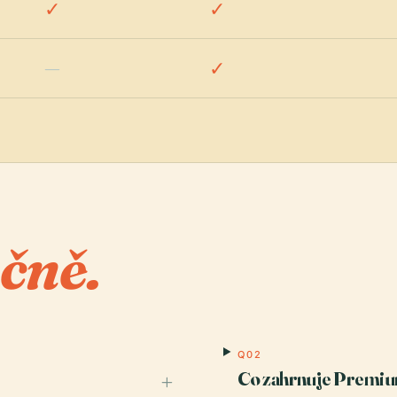
✓
✓
—
✓
čně.
Q02
Co zahrnuje Premi
+