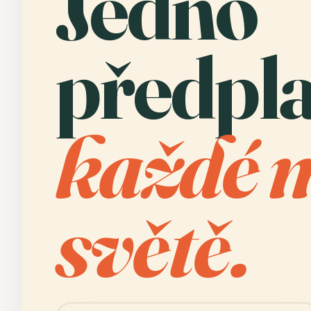
Jedno
předpla
každé 
světě.