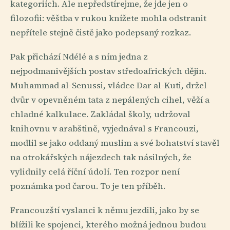
kategoriích. Ale nepředstírejme, že jde jen o
filozofii: věštba v rukou knížete mohla odstranit
nepřítele stejně čistě jako podepsaný rozkaz.
Pak přichází Ndélé a s ním jedna z
nejpodmanivějších postav středoafrických dějin.
Muhammad al-Senussi, vládce Dar al-Kuti, držel
dvůr v opevněném tata z nepálených cihel, věží a
chladné kalkulace. Zakládal školy, udržoval
knihovnu v arabštině, vyjednával s Francouzi,
modlil se jako oddaný muslim a své bohatství stavěl
na otrokářských nájezdech tak násilných, že
vylidnily celá říční údolí. Ten rozpor není
poznámka pod čarou. To je ten příběh.
Francouzští vyslanci k němu jezdili, jako by se
blížili ke spojenci, kterého možná jednou budou