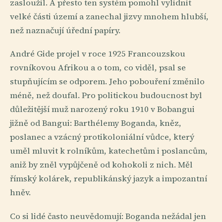
zasloužil. A přesto ten systém pomohl vylidnit
velké části území a zanechal jizvy mnohem hlubší,
než naznačují úřední papíry.
André Gide projel v roce 1925 Francouzskou
rovníkovou Afrikou a o tom, co viděl, psal se
stupňujícím se odporem. Jeho pobouření změnilo
méně, než doufal. Pro politickou budoucnost byl
důležitější muž narozený roku 1910 v Bobangui
jižně od Bangui: Barthélemy Boganda, kněz,
poslanec a vzácný protikoloniální vůdce, který
uměl mluvit k rolníkům, katechetům i poslancům,
aniž by zněl vypůjčeně od kohokoli z nich. Měl
římský kolárek, republikánský jazyk a impozantní
hněv.
Co si lidé často neuvědomují: Boganda nežádal jen