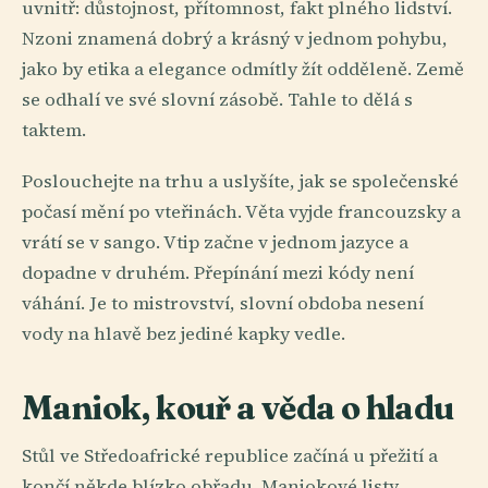
uvnitř: důstojnost, přítomnost, fakt plného lidství.
Nzoni znamená dobrý a krásný v jednom pohybu,
jako by etika a elegance odmítly žít odděleně. Země
se odhalí ve své slovní zásobě. Tahle to dělá s
taktem.
Poslouchejte na trhu a uslyšíte, jak se společenské
počasí mění po vteřinách. Věta vyjde francouzsky a
vrátí se v sango. Vtip začne v jednom jazyce a
dopadne v druhém. Přepínání mezi kódy není
váhání. Je to mistrovství, slovní obdoba nesení
vody na hlavě bez jediné kapky vedle.
Maniok, kouř a věda o hladu
Stůl ve Středoafrické republice začíná u přežití a
končí někde blízko obřadu. Maniokové listy