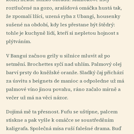
roztlučené na gozo, arašídová omáčka hustá tak,
že zpomalí lžíci, uzená ryba z Ubangi, housenky
sušené na období, kdy les přestane být štědrý:
tohle je kuchyně lidí, kteří si nepletou hojnost s
plýtváním.
V Bangui začnou grily u silnice mluvit až po
setmění. Brochettes syčí nad uhlím. Palmový olej
barví prsty do kněžské oranže. Sladký čaj přichází
za úsvitu s beignets de manioc a odpoledne už má
palmové víno jinou povahu, ráno začalo mírně a
večer už má na věci názor.
Dojímá mě ta přesnost. Fufu se uštípne, palcem
stiskne a pak vyšle k omáčce se soustředěním
kaligrafa. Společná mísa ruší falešné drama. Buď