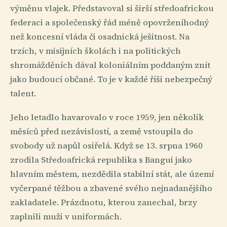
výměnu vlajek. Představoval si širší středoafrickou
federaci a společenský řád méně opovrženíhodný
než koncesní vláda či osadnická ješitnost. Na
trzích, v misijních školách i na politických
shromážděních dával koloniálním poddaným znít
jako budoucí občané. To je v každé říši nebezpečný
talent.
Jeho letadlo havarovalo v roce 1959, jen několik
měsíců před nezávislostí, a země vstoupila do
svobody už napůl osiřelá. Když se 13. srpna 1960
zrodila Středoafrická republika s Bangui jako
hlavním městem, nezdědila stabilní stát, ale území
vyčerpané těžbou a zbavené svého nejnadanějšího
zakladatele. Prázdnotu, kterou zanechal, brzy
zaplnili muži v uniformách.