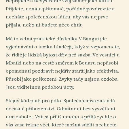
Nepřijdete a nevystřelíte svůj záměr jako kulku.
Přijdete, uznáte přítomné, pořádně pozdravíte a
necháte společenskou látku, aby vás nejprve
přijala, než z ní budete něco chtít.
Má to velmi praktické důsledky. V Bangui jde
vyjednávání o taxíku hladčeji, když si vzpomenete,
že řidič je lidská bytost dřív než sazba. Ve vesnici u
Mbaïki nebo na cestě směrem k Bouaru nepůsobí
opomenutí pozdravit nejdřív starší jako efektivita.
Působí jako poškození. Zvyky tady nejsou ozdoba.
Jsou viditelnou podobou úcty.
Stejný kód platí pro jídlo. Společná mísa zakládá
dočasné příbuzenství. Odmítnout bez vysvětlení
umí zabolet. Vzít si příliš mnoho a příliš rychle o
vás zase řekne věci, které možná sdělit nechcete.