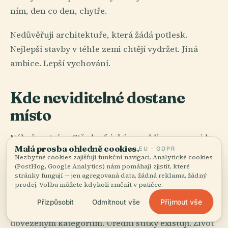
ním, den co den, chytře.
Nedůvěřuji architektuře, která žádá potlesk.
Nejlepší stavby v téhle zemi chtějí vydržet. Jiná
ambice. Lepší vychování.
Kde neviditelné dostane
místo
Náboženství ve Středoafrické republice se nevejde
Malá prosba ohledně cookies.
EU · GDPR
do úhledných šuplíků, které mají cizinci rádi.
Nezbytné cookies zajišťují funkční navigaci. Analytické cookies
Křesťanství je silné, islám má hluboké historické
(PostHog, Google Analytics) nám pomáhají zjistit, které
stránky fungují — jen agregovaná data, žádná reklama, žádný
kořeny na severu kolem míst jako Ndélé a starší
prodej. Volbu můžete kdykoli změnit v patičce.
duchovní systémy dál formují strukturu
Přijmout vše
Přizpůsobit
Odmítnout vše
každodennosti s dokonalou lhostejností k
dovezeným kategoriím. Úřední štítky existují. Život