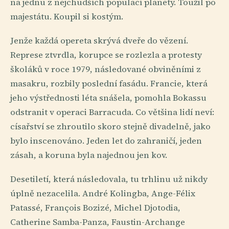
na jednu z nejchudších populací planety. Toužil po
majestátu. Koupil si kostým.
Jenže každá opereta skrývá dveře do vězení.
Represe ztvrdla, korupce se rozlezla a protesty
školáků v roce 1979, následované obviněními z
masakru, rozbily poslední fasádu. Francie, která
jeho výstřednosti léta snášela, pomohla Bokassu
odstranit v operaci Barracuda. Co většina lidí neví:
císařství se zhroutilo skoro stejně divadelně, jako
bylo inscenováno. Jeden let do zahraničí, jeden
zásah, a koruna byla najednou jen kov.
Desetiletí, která následovala, tu trhlinu už nikdy
úplně nezacelila. André Kolingba, Ange-Félix
Patassé, François Bozizé, Michel Djotodia,
Catherine Samba-Panza, Faustin-Archange