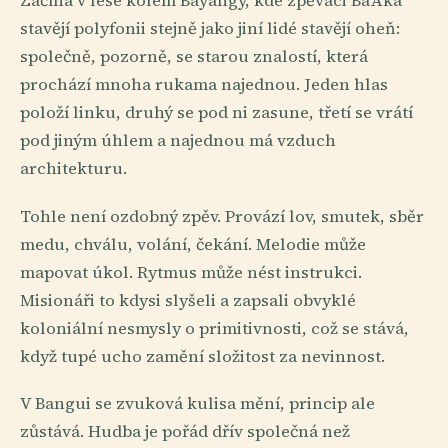
Začíná v lese kolem Bayangy, kde zpěváci Ba'Aka
stavějí polyfonii stejně jako jiní lidé stavějí oheň:
společně, pozorně, se starou znalostí, která
prochází mnoha rukama najednou. Jeden hlas
položí linku, druhý se pod ni zasune, třetí se vrátí
pod jiným úhlem a najednou má vzduch
architekturu.
Tohle není ozdobný zpěv. Provází lov, smutek, sběr
medu, chválu, volání, čekání. Melodie může
mapovat úkol. Rytmus může nést instrukci.
Misionáři to kdysi slyšeli a zapsali obvyklé
koloniální nesmysly o primitivnosti, což se stává,
když tupé ucho zamění složitost za nevinnost.
V Bangui se zvuková kulisa mění, princip ale
zůstává. Hudba je pořád dřív společná než