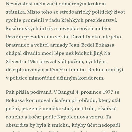
Nezávislost měla začít odměřeným krokem
státníka. Místo toho se středoafrický politický život
rychle proměnil v řadu křehkých prezidentství,
kasárenských intrik a nevyplacených ambicí.
Prvním prezidentem se stal David Dacko, ale jeho
bratranec a velitel armády Jean-Bedel Bokassa
chápal divadlo moci lépe než kdokoli jiný. Na
Silvestra 1965 převzal stát pučem, rychlým,
disciplinovaným a téměř intimním. Rodina umí být
v politice mimořádně účinným koridorem.
Pak přišla podívaná. V Bangui 4. prosince 1977 se
Bokassa korunoval císařem při obřadu, který stál
jmění, jež země neměla: zlatý orlí trůn, císařské
roucho a kočár podle Napoleonova vzoru. Ta
absurdita by byla k smíchu, kdyby účet nedopadl