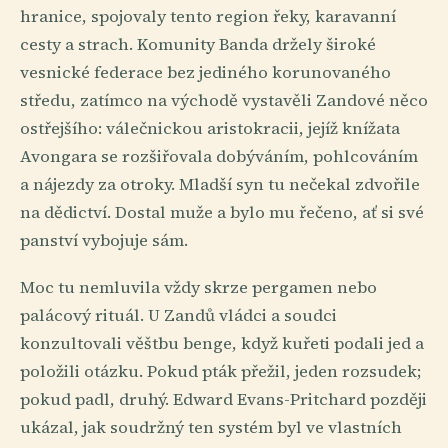
hranice, spojovaly tento region řeky, karavanní
cesty a strach. Komunity Banda držely široké
vesnické federace bez jediného korunovaného
středu, zatímco na východě vystavěli Zandové něco
ostřejšího: válečnickou aristokracii, jejíž knížata
Avongara se rozšiřovala dobýváním, pohlcováním
a nájezdy za otroky. Mladší syn tu nečekal zdvořile
na dědictví. Dostal muže a bylo mu řečeno, ať si své
panství vybojuje sám.
Moc tu nemluvila vždy skrze pergamen nebo
palácový rituál. U Zandů vládci a soudci
konzultovali věštbu benge, když kuřeti podali jed a
položili otázku. Pokud pták přežil, jeden rozsudek;
pokud padl, druhý. Edward Evans-Pritchard později
ukázal, jak soudržný ten systém byl ve vlastních