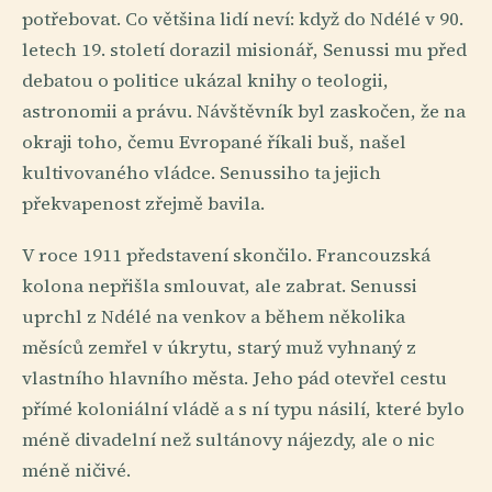
potřebovat. Co většina lidí neví: když do Ndélé v 90.
letech 19. století dorazil misionář, Senussi mu před
debatou o politice ukázal knihy o teologii,
astronomii a právu. Návštěvník byl zaskočen, že na
okraji toho, čemu Evropané říkali buš, našel
kultivovaného vládce. Senussiho ta jejich
překvapenost zřejmě bavila.
V roce 1911 představení skončilo. Francouzská
kolona nepřišla smlouvat, ale zabrat. Senussi
uprchl z Ndélé na venkov a během několika
měsíců zemřel v úkrytu, starý muž vyhnaný z
vlastního hlavního města. Jeho pád otevřel cestu
přímé koloniální vládě a s ní typu násilí, které bylo
méně divadelní než sultánovy nájezdy, ale o nic
méně ničivé.