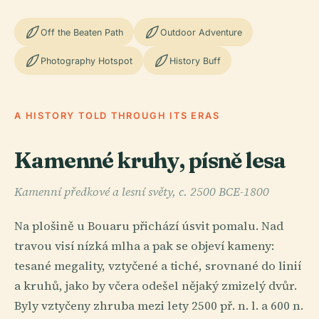
Off the Beaten Path
Outdoor Adventure
Photography Hotspot
History Buff
A HISTORY TOLD THROUGH ITS ERAS
Kamenné kruhy, písně lesa
Kamenní předkové a lesní světy, c. 2500 BCE-1800
Na plošině u Bouaru přichází úsvit pomalu. Nad
travou visí nízká mlha a pak se objeví kameny:
tesané megality, vztyčené a tiché, srovnané do linií
a kruhů, jako by včera odešel nějaký zmizelý dvůr.
Byly vztyčeny zhruba mezi lety 2500 př. n. l. a 600 n.