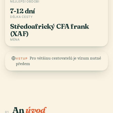
NEJLEPŠÍ OBDOBÍ
7-12 dní
DÉLKA CESTY
Středoafrický CFA frank
(XAF)
MĚNA
Pro většinu cestovatelů je vízum nutné
VSTUP
předem
An
úvod
01