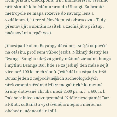
říční přístav, checkpoint, trh i ministerstvo, všechno
přitisknuté k hnědému proudu Ubangi. Za hranicí
metropole se mapa rozevře do savany, lesa a
vzdáleností, které si člověk musí odpracovat. Tady
přestává jít o sbírání razítek a začíná jít o přístup,
načasování a trpělivost.
Jihozápad kolem Bayangy dává nejjasnější odpověď
na otázku, proč sem vůbec jezdit. Nížinný deštný les
Dzanga-Sangha ukrývá gorily nížinné západní, bonga
i mýtinu Dzanga Bai, kde se za jediný den může sejít
více než 100 lesních slonů. Ještě dál na západ střeží
Bouar jeden z nejpodivnějších archeologických
překvapení střední Afriky: megalitické kamenné
kruhy datované zhruba mezi 2500 př. n. l. a 600 n. l.
Pak se silnice znovu promění. Ndélé nese paměť Dar
al-Kuti, sultanátu vystavěného stejnou měrou na
obchodu, učenosti i násilí.