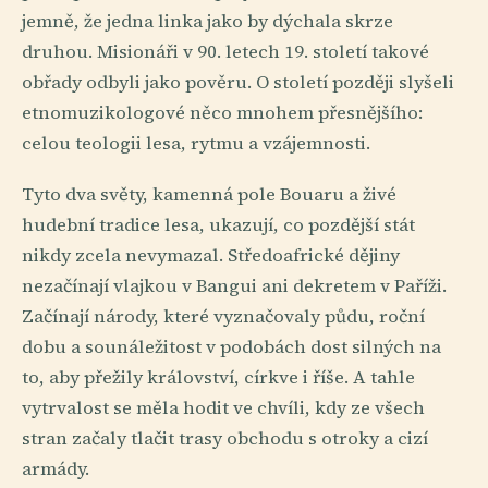
jemně, že jedna linka jako by dýchala skrze
druhou. Misionáři v 90. letech 19. století takové
obřady odbyli jako pověru. O století později slyšeli
etnomuzikologové něco mnohem přesnějšího:
celou teologii lesa, rytmu a vzájemnosti.
Tyto dva světy, kamenná pole Bouaru a živé
hudební tradice lesa, ukazují, co pozdější stát
nikdy zcela nevymazal. Středoafrické dějiny
nezačínají vlajkou v Bangui ani dekretem v Paříži.
Začínají národy, které vyznačovaly půdu, roční
dobu a sounáležitost v podobách dost silných na
to, aby přežily království, církve i říše. A tahle
vytrvalost se měla hodit ve chvíli, kdy ze všech
stran začaly tlačit trasy obchodu s otroky a cizí
armády.