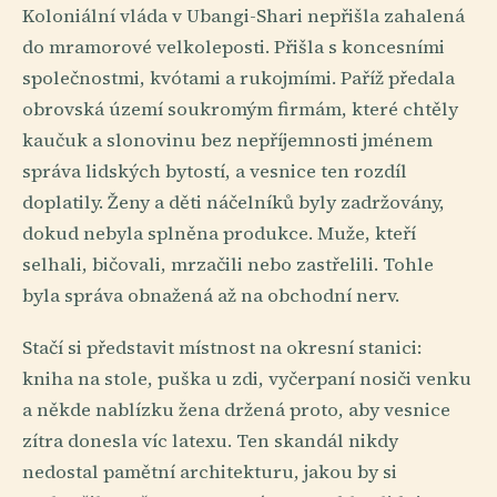
Koloniální vláda v Ubangi-Shari nepřišla zahalená
do mramorové velkoleposti. Přišla s koncesními
společnostmi, kvótami a rukojmími. Paříž předala
obrovská území soukromým firmám, které chtěly
kaučuk a slonovinu bez nepříjemnosti jménem
správa lidských bytostí, a vesnice ten rozdíl
doplatily. Ženy a děti náčelníků byly zadržovány,
dokud nebyla splněna produkce. Muže, kteří
selhali, bičovali, mrzačili nebo zastřelili. Tohle
byla správa obnažená až na obchodní nerv.
Stačí si představit místnost na okresní stanici:
kniha na stole, puška u zdi, vyčerpaní nosiči venku
a někde nablízku žena držená proto, aby vesnice
zítra donesla víc latexu. Ten skandál nikdy
nedostal pamětní architekturu, jakou by si