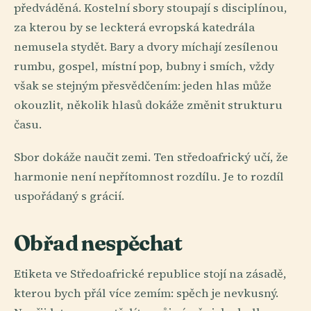
předváděná. Kostelní sbory stoupají s disciplínou,
za kterou by se leckterá evropská katedrála
nemusela stydět. Bary a dvory míchají zesílenou
rumbu, gospel, místní pop, bubny i smích, vždy
však se stejným přesvědčením: jeden hlas může
okouzlit, několik hlasů dokáže změnit strukturu
času.
Sbor dokáže naučit zemi. Ten středoafrický učí, že
harmonie není nepřítomnost rozdílu. Je to rozdíl
uspořádaný s grácií.
Obřad nespěchat
Etiketa ve Středoafrické republice stojí na zásadě,
kterou bych přál více zemím: spěch je nevkusný.