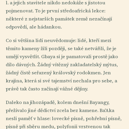
l. a jejich stavitele nikdo nedokáže s jistotou
pojmenovat. To je první středoafrická lekce:
některé z nejstarších památek země nezačínají
odpovědí, ale hádankou.
Co si většina lidí neuvědomuje: lidé, kteří mezi
těmito kameny žili později, se také netvářili, že je
umějí vysvětlit. Gbaya si je pamatovali prostě jako
dílo dávných. Žádný vítězný zakladatelský mýtus,
žádný čistě seřazený královský rodokmen. Jen
krajina, která si své tajemství nechala pro sebe, a
právě tak často začínají vážné dějiny.
Daleko na jihozápadě, kolem dnešní Bayangy,
přežívalo jiné dědictví zcela bez kamene. Ba'Aka
nesli paměť v hlase: lovecké písně, pohřební písně,
písně při sběru medu, polyfonii vrstvenou tak