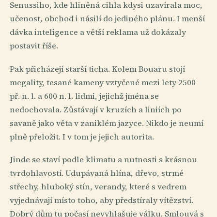
Senussiho, kde hliněná cihla kdysi uzavírala moc,
učenost, obchod i násilí do jediného plánu. I menší
dávka inteligence a větší reklama už dokázaly
postavit říše.
Pak přicházejí starší ticha. Kolem Bouaru stojí
megality, tesané kameny vztyčené mezi lety 2500
př. n. l. a 600 n. l. lidmi, jejichž jména se
nedochovala. Zůstávají v kruzích a liniích po
savaně jako věta v zaniklém jazyce. Nikdo je neumí
plně přeložit. I v tom je jejich autorita.
Jinde se staví podle klimatu a nutnosti s krásnou
tvrdohlavostí. Udupávaná hlína, dřevo, strmé
střechy, hluboký stín, verandy, které s vedrem
vyjednávají místo toho, aby předstíraly vítězství.
Dobrý dům tu počasí nevyhlašuje válku. Smlouvá s