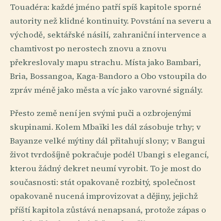
Touadéra: každé jméno patří spíš kapitole sporné
autority než klidné kontinuity. Povstání na severu a
východě, sektářské násilí, zahraniční intervence a
chamtivost po nerostech znovu a znovu
překreslovaly mapu strachu. Místa jako Bambari,
Bria, Bossangoa, Kaga-Bandoro a Obo vstoupila do
zpráv méně jako města a víc jako varovné signály.
Přesto země není jen svými puči a ozbrojenými
skupinami. Kolem Mbaïki les dál zásobuje trhy; v
Bayanze velké mýtiny dál přitahují slony; v Bangui
život tvrdošíjně pokračuje podél Ubangi s elegancí,
kterou žádný dekret neumí vyrobit. To je most do
současnosti: stát opakovaně rozbitý, společnost
opakovaně nucená improvizovat a dějiny, jejichž
příští kapitola zůstává nenapsaná, protože zápas o