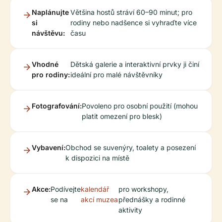
Naplánujte
Většina hostů stráví 60–90 minut; pro
si
rodiny nebo nadšence si vyhraďte více
návštěvu:
času
Vhodné
Dětská galerie a interaktivní prvky ji činí
pro rodiny:
ideální pro malé návštěvníky
Fotografování:
Povoleno pro osobní použití (mohou
platit omezení pro blesk)
Vybavení:
Obchod se suvenýry, toalety a posezení
k dispozici na místě
Akce:
Podívejte
kalendář
pro workshopy,
se na
akcí muzea
přednášky a rodinné
aktivity