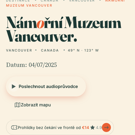
DESTINACE
CANADA
VANCOUVER
NÁMOŘNÍ
MUZEUM VANCOUVER
Nám
o
řní Muzeum
Vancouver.
VANCOUVER
CANADA
49° N · 123° W
Datum: 04/07/2025
Poslechnout audioprůvodce
Zobrazit mapu
Prohlídky bez čekání ve frontě od
€14
4.9