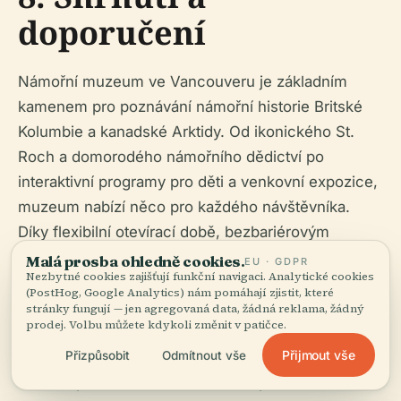
doporučení
Námořní muzeum ve Vancouveru je základním
kamenem pro poznávání námořní historie Britské
Kolumbie a kanadské Arktidy. Od ikonického St.
Roch a domorodého námořního dědictví po
interaktivní programy pro děti a venkovní expozice,
muzeum nabízí něco pro každého návštěvníka.
Díky flexibilní otevírací době, bezbariérovým
zařízením, komentovaným prohlídkám a blízkosti
Malá prosba ohledně cookies.
EU · GDPR
Nezbytné cookies zajišťují funkční navigaci. Analytické cookies
dalších špičkových historických památek ve
(PostHog, Google Analytics) nám pomáhají zjistit, které
Vancouveru je ideálním cílem pro rodiny, milovníky
stránky fungují — jen agregovaná data, žádná reklama, žádný
prodej. Volbu můžete kdykoli změnit v patičce.
historie i cestovatele. Pro co nejlepší zážitek si
Přijmout vše
Přizpůsobit
Odmítnout vše
prohlédněte
oficiální webové stránky muzea
pro
aktuální podrobnosti, stáhněte si aplikaci Audiala