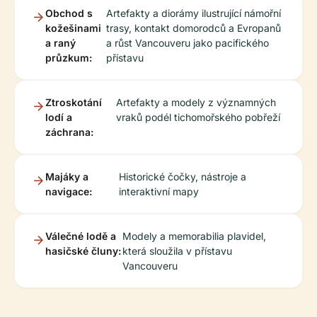
Obchod s
Artefakty a diorámy ilustrující námořní
kožešinami
trasy, kontakt domorodců a Evropanů
a raný
a růst Vancouveru jako pacifického
průzkum:
přístavu
Ztroskotání
Artefakty a modely z významných
lodí a
vraků podél tichomořského pobřeží
záchrana:
Majáky a
Historické čočky, nástroje a
navigace:
interaktivní mapy
Válečné lodě a
Modely a memorabilia plavidel,
hasičské čluny:
která sloužila v přístavu
Vancouveru