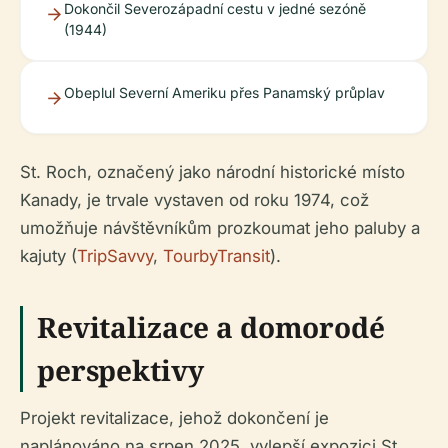
Dokončil Severozápadní cestu v jedné sezóně
(1944)
Obeplul Severní Ameriku přes Panamský průplav
St. Roch, označený jako národní historické místo
Kanady, je trvale vystaven od roku 1974, což
umožňuje návštěvníkům prozkoumat jeho paluby a
kajuty (
TripSavvy
,
TourbyTransit
).
Revitalizace a domorodé
perspektivy
Projekt revitalizace, jehož dokončení je
naplánováno na srpen 2025, vylepší expozici St.