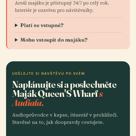
Areál majáku je přístupný 24/7 po celý rok.
Interiér je uzavřen pro návštěvníky.
Platí se vstupné?
Mohu vstoupit do majáku?
UDĚLEJTE SI NÁVŠTĚVU PO SVÉM
Naplánujte si a poslechněte
Maják Queen'S Wharf
s
Audiala.
Audioprůvodce v kapse, itinerář v prohlížeči.
Stavěné na to, jak doopravdy cestujete.