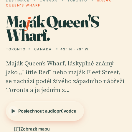
DESTINACE
CANADA
TORONTO
MAJÁK
QUEEN'S WHARF
Ma
j
ák Queen'S
Wharf.
TORONTO
CANADA
43° N · 79° W
Maják Queen’s Wharf, láskyplně známý
jako „Little Red“ nebo maják Fleet Street,
se nachází podél živého západního nábřeží
Toronta a je jedním z…
Poslechnout audioprůvodce
Zobrazit mapu