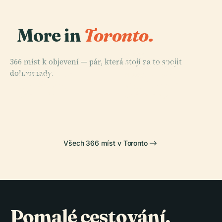
More in
Toronto.
PLACE
366 míst k objevení — pár, která stojí za to spojit
Královské
PLACE
dohromady.
Ontarijská
Ontarijské
PLACE
PLACE
Umělecká
Maple Leaf
Cn Tower
Muzeum
Galerie
Gardens
Všech 366 míst v Toronto
Pomalé cestování,