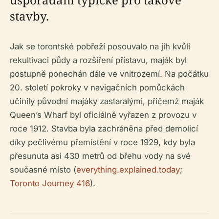
stavby.
Jak se torontské pobřeží posouvalo na jih kvůli
rekultivaci půdy a rozšíření přístavu, maják byl
postupně ponechán dále ve vnitrozemí. Na počátku
20. století pokroky v navigačních pomůckách
učinily původní majáky zastaralými, přičemž maják
Queen’s Wharf byl oficiálně vyřazen z provozu v
roce 1912. Stavba byla zachráněna před demolicí
díky pečlivému přemístění v roce 1929, kdy byla
přesunuta asi 430 metrů od břehu vody na své
současné místo (
everything.explained.today
;
Toronto Journey 416
).