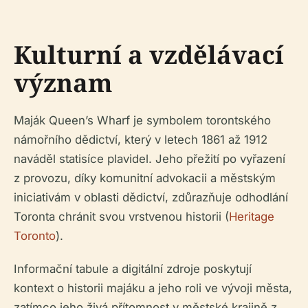
Kulturní a vzdělávací
význam
Maják Queen’s Wharf je symbolem torontského
námořního dědictví, který v letech 1861 až 1912
naváděl statisíce plavidel. Jeho přežití po vyřazení
z provozu, díky komunitní advokacii a městským
iniciativám v oblasti dědictví, zdůrazňuje odhodlání
Toronta chránit svou vrstvenou historii (
Heritage
Toronto
).
Informační tabule a digitální zdroje poskytují
kontext o historii majáku a jeho roli ve vývoji města,
zatímco jeho živá přítomnost v městské krajině z