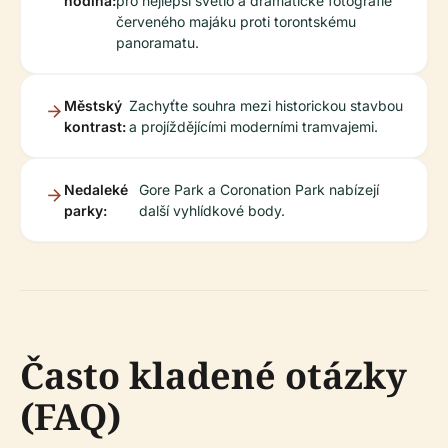
hodina:
pro nejlepší světlo a dramatické fotografie
červeného majáku proti torontskému
panoramatu.
Městský
Zachyťte souhra mezi historickou stavbou
kontrast:
a projíždějícími moderními tramvajemi.
Nedaleké
Gore Park a Coronation Park nabízejí
parky:
další vyhlídkové body.
Často kladené otázky
(FAQ)