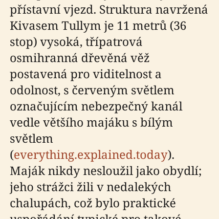
přístavní vjezd. Struktura navržená
Kivasem Tullym je 11 metrů (36
stop) vysoká, třípatrová
osmihranná dřevěná věž
postavená pro viditelnost a
odolnost, s červeným světlem
označujícím nebezpečný kanál
vedle většího majáku s bílým
světlem
(
everything.explained.today
).
Maják nikdy nesloužil jako obydlí;
jeho strážci žili v nedalekých
chalupách, což bylo praktické
uspořádání typické pro takové