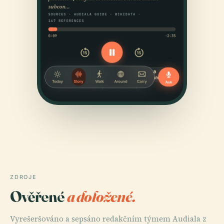
ZDROJE
Ověřené
a doložené.
Vyrešeršováno a sepsáno redakčním týmem Audiala z