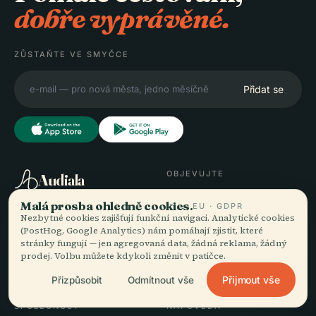
dobře vyprávěné.
ZŮSTAŇTE VE SMYČCE
Přidat se
OBJEVUJTE
Audiala
Destinace
Malá prosba ohledně cookies.
EU · GDPR
Audioprůvodci pro to, jak
Průvodci
Nezbytné cookies zajišťují funkční navigaci. Analytické cookies
doopravdy bloumáte —
Tipy na cesty
(PostHog, Google Analytics) nám pomáhají zjistit, které
poctivě zdrojováno,
stránky fungují — jen agregovaná data, žádná reklama, žádný
Zobrazit ceník
prodej. Volbu můžete kdykoli změnit v patičce.
namluveno pro ulici,
Stáhnout
staženo na jeden zátah.
Přijmout vše
Přizpůsobit
Odmítnout vše
SPOLEČNOST
NÁPOVĚDA