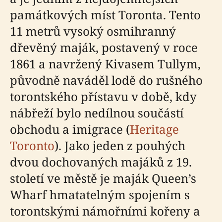
památkových míst Toronta. Tento
11 metrů vysoký osmihranný
dřevěný maják, postavený v roce
1861 a navržený Kivasem Tullym,
původně naváděl lodě do rušného
torontského přístavu v době, kdy
nábřeží bylo nedílnou součástí
obchodu a imigrace (
Heritage
Toronto
). Jako jeden z pouhých
dvou dochovaných majáků z 19.
století ve městě je maják Queen’s
Wharf hmatatelným spojením s
torontskými námořními kořeny a