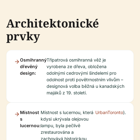
Architektonické
prvky
Osmihranný
Třípatrová osmihranná věž je
dřevěný
vyrobena ze dřeva, obložena
design:
odolnými cedrovými šindelemi pro
odolnost proti povětrnostním vlivům –
designová volba běžná u kanadských
majáků z 19. století.
Místnost
Místnost s lucernou, která
UrbanToronto
).
s
kdysi ukrývala olejovou
lucernou:
lampu, byla pečlivě
zrestaurována a
zachovává historickou