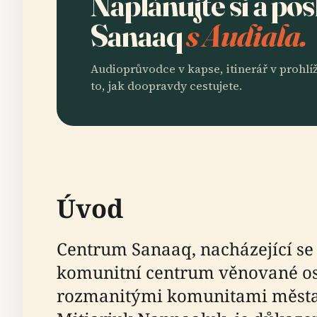
Naplánujte si a po
Sanaaq
s Audiala.
Audioprůvodce v kapse, itinerář v prohlíž
to, jak doopravdy cestujete.
Úvod
Centrum Sanaaq, nacházející se 
komunitní centrum věnované os
rozmanitými komunitami města