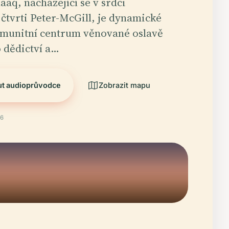
aq, nacházející se v srdci
čtvrti Peter-McGill, je dynamické
omunitní centrum věnované oslavě
dědictví a…
ut audioprůvodce
Zobrazit mapu
26