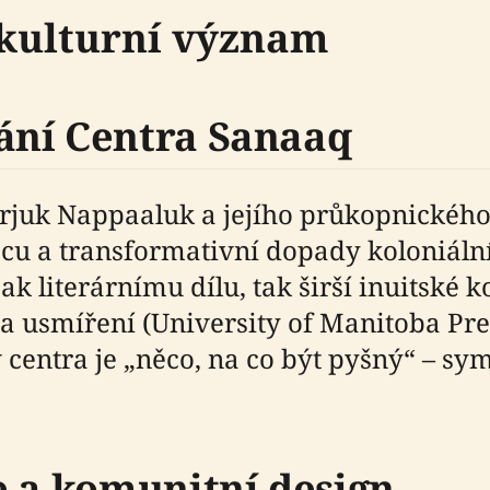
 kulturní význam
ání Centra Sanaaq
arjuk Nappaaluk a jejího průkopnické
ecu a transformativní dopady koloniáln
k literárnímu dílu, tak širší inuitské 
a usmíření (University of Manitoba Pr
entra je „něco, na co být pyšný“ – symb
e a komunitní design