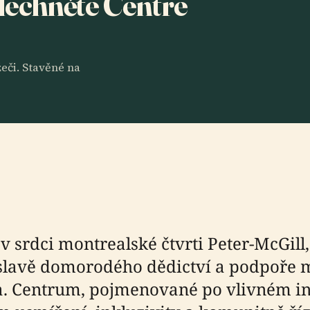
slechněte Centre
eči. Stavěné na
v srdci montrealské čtvrti Peter-McGill
lavě domorodého dědictví a podpoře m
. Centrum, pojmenované po vlivném 