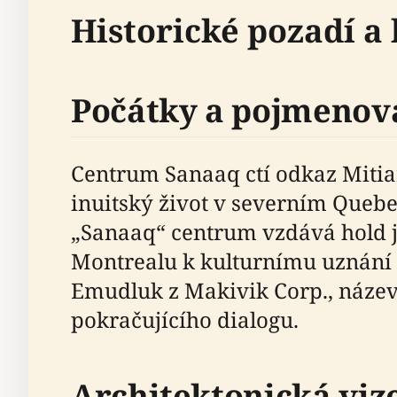
Historické pozadí a
Počátky a pojmenov
Centrum Sanaaq ctí odkaz Miti
inuitský život v severním Queb
„Sanaaq“ centrum vzdává hold ja
Montrealu k kulturnímu uznání 
Emudluk z Makivik Corp., název c
pokračujícího dialogu.
Architektonická viz