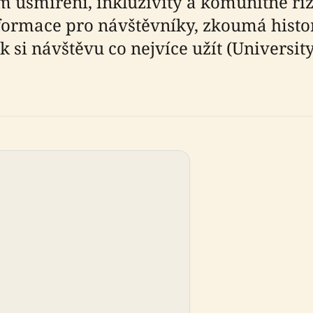
m usmíření, inkluzivity a komunitně ří
formace pro návštěvníky, zkoumá histo
ak si návštěvu co nejvíce užít (Universi