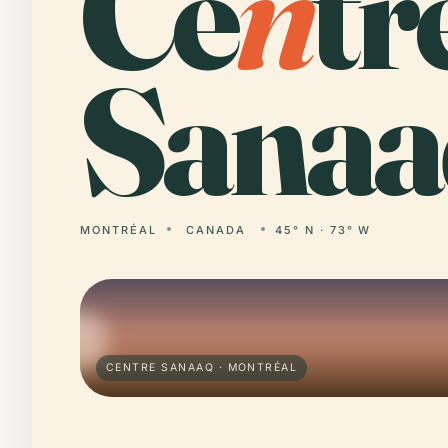
Ce
n
tr
Sanaa
MONTRÉAL
CANADA
45° N · 73° W
CENTRE SANAAQ · MONTRÉAL