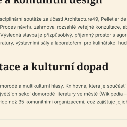
ciplinární soutěže za účasti Architecture49, Pelletier d
roces návrhu zahrnoval rozsáhlé veřejné konzultace, ab
 Výsledná stavba je přizpůsobivý, příjemný prostor s ago
ury, výstavními sály a laboratořemi pro kulinářské, hude
ace a kulturní dopad
orodé a multikulturní hlasy. Knihovna, která je součástí
jvětších sekcí domorodé literatury ve městě (Wikipedia – 
více než 35 komunitními organizacemi, což zajišťuje jeji