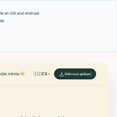
able on iOS and Android.
de.
edat města
🇨🇿
CS
Stáhnout aplikaci
⌘K