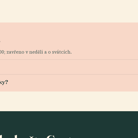
?
00; zavřeno v neděli a o svátcích.
ky?