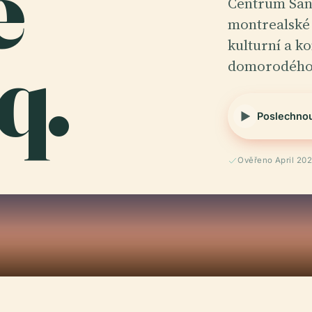
e
Centrum Sana
montrealské 
q.
kulturní a k
domorodého 
Poslechno
Ověřeno April 20