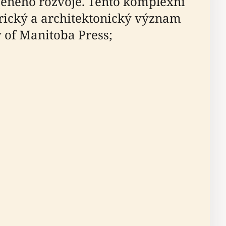
zeného rozvoje. Tento komplexní
rický a architektonický význam
ty of Manitoba Press;