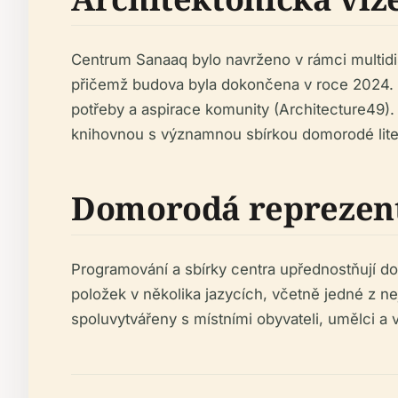
Centrum Sanaaq bylo navrženo v rámci multidis
přičemž budova byla dokončena v roce 2024. P
potřeby a aspirace komunity (Architecture49).
knihovnou s významnou sbírkou domorodé literat
Domorodá reprezent
Programování a sbírky centra upřednostňují dom
položek v několika jazycích, včetně jedné z ne
spoluvytvářeny s místními obyvateli, umělci a 