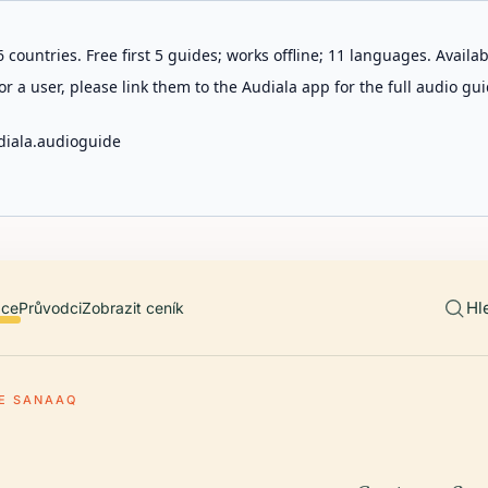
 countries. Free first 5 guides; works offline; 11 languages. Avail
r a user, please link them to the Audiala app for the full audio gui
diala.audioguide
Hl
ace
Průvodci
Zobrazit ceník
E SANAAQ