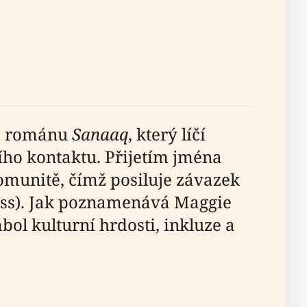
ho románu
Sanaaq
, který líčí
ího kontaktu. Přijetím jména
komunitě, čímž posiluje závazek
ess). Jak poznamenává Maggie
ol kulturní hrdosti, inkluze a