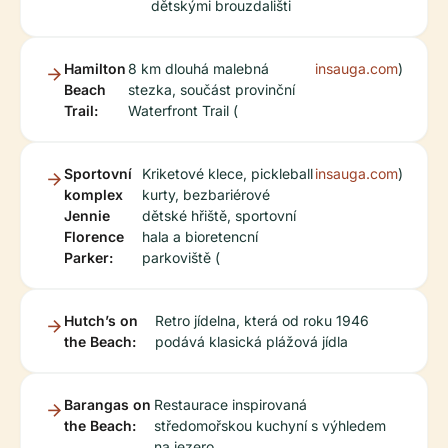
dětskými brouzdališti
Hamilton
8 km dlouhá malebná
insauga.com
)
Beach
stezka, součást provinční
Trail:
Waterfront Trail (
Sportovní
Kriketové klece, pickleball
insauga.com
)
komplex
kurty, bezbariérové
Jennie
dětské hřiště, sportovní
Florence
hala a bioretencní
Parker:
parkoviště (
Hutch’s on
Retro jídelna, která od roku 1946
the Beach:
podává klasická plážová jídla
Barangas on
Restaurace inspirovaná
the Beach:
středomořskou kuchyní s výhledem
na jezero