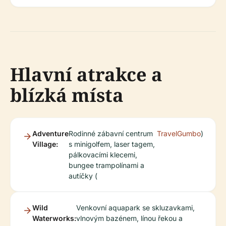
Hlavní atrakce a
blízká místa
Adventure
Rodinné zábavní centrum
TravelGumbo
)
Village:
s minigolfem, laser tagem,
pálkovacími klecemi,
bungee trampolínami a
autíčky (
Wild
Venkovní aquapark se skluzavkami,
Waterworks:
vlnovým bazénem, línou řekou a