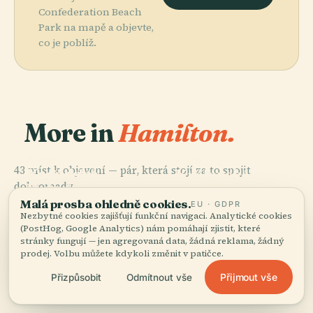
Confederation Beach
Park na mapě a objevte,
co je poblíž.
More in
Hamilton.
PLACE
PLACE
PLACE
43 míst k objevení — pár, která stojí za to spojit
Kanadské
Umělecká
Královské
dohromady.
Muzeum
Galerie
Botanické
Válečných
Hamilton
Zahrady
Malá prosba ohledně cookies.
EU · GDPR
PLACE
Letadel
Hrad Dundurn
Nezbytné cookies zajišťují funkční navigaci. Analytické cookies
(PostHog, Google Analytics) nám pomáhají zjistit, které
stránky fungují — jen agregovaná data, žádná reklama, žádný
prodej. Volbu můžete kdykoli změnit v patičce.
Přijmout vše
Přizpůsobit
Odmítnout vše
Všech 43 míst v Hamilton