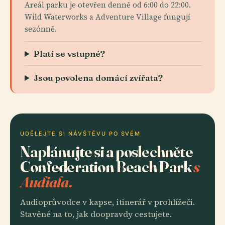
Areál parku je otevřen denně od 6:00 do 22:00.
Wild Waterworks a Adventure Village fungují
sezónně.
Platí se vstupné?
Jsou povolena domácí zvířata?
UDĚLEJTE SI NÁVŠTĚVU PO SVÉM
Naplánujte si a poslechněte
Confederation Beach Park
s
Audiala.
Audioprůvodce v kapse, itinerář v prohlížeči.
Stavěné na to, jak doopravdy cestujete.