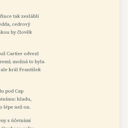
řince tak zesláblí
edda, cedrový
jakou by člověk
už Cartier odvezl
ozemí; možná to byla
ale král František
adu pod Cap
atnímu: hladu,
o lépe než on.
eny s účetními