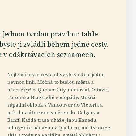
 jednou tvrdou pravdou: tahle
abyste ji zvládli během jedné cesty.
e v odškrtávacích seznamech.
Nejlepší první cesta obvykle sleduje jednu
pevnou linii. Možná to budou města a
nádraží přes Quebec City, montreal, Ottawa,
Toronto a Niagarské vodopády. Možná
západní oblouk z Vancouver do Victoria a
pak do vnitrozemí směrem ke Calgary a
Banff. Každá trasa ukáže jinou Kanadu:
bilingvní a hádavou v Quebecu, městskou ze
skla a vody na Pacifiku, s větší oblohou a