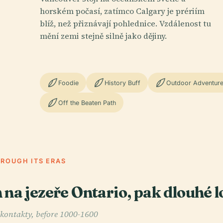
horském počasí, zatímco Calgary je prériím
blíž, než přiznávají pohlednice. Vzdálenost tu
mění zemi stejně silně jako dějiny.
Foodie
History Buff
Outdoor Adventur
Off the Beaten Path
HROUGH ITS ERAS
 na jezeře Ontario, pak dlouhé l
 kontakty, before 1000-1600