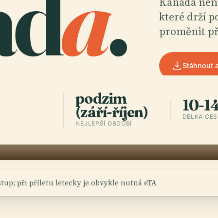
ad
a
.
Kanada není 
které drží p
proměnit př
Stáhnout a
podzim
10-14
(září-říjen)
DÉLKA CE
NEJLEPŠÍ OBDOBÍ
up; při příletu letecky je obvykle nutná eTA