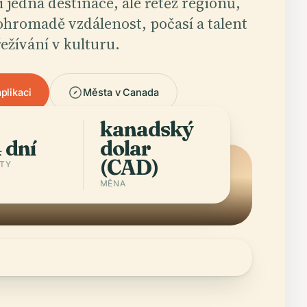
jedna destinace, ale řetěz regionů,
ohromadě vzdálenost, počasí a talent
ežívání v kulturu.
plikaci
Města v Canada
kanadský
 dní
dolar
(CAD)
STY
MĚNA