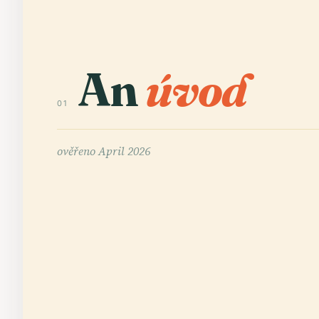
An
úvod
01
ověřeno
April 2026