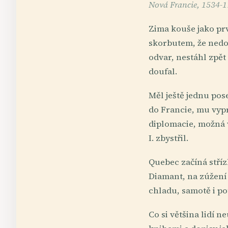
Nová Francie, 1534-
Zima kouše jako prv
skorbutem, že nedo
odvar, nestáhl zpět 
doufal.
Měl ještě jednu pos
do Francie, mu vypr
diplomacie, možná 
I. zbystřil.
Quebec začíná stříz
Diamant, na zúžení
chladu, samotě i po
Co si většina lidí 