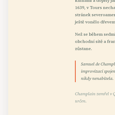
knihami a dopisy j
1639, v Tours necha
stránek severoameri
ještě vonělo dřevem
Než se během sedmile
obchodní sítě a fra
zůstane.
Samuel de Champla
improvizací spojen
nikdy nenabízela.
Champlain zemřel v Q
určen.