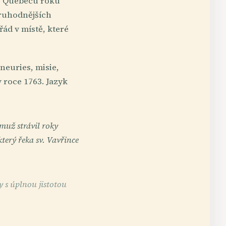
do Quebecu roku
oruhodnějších
ád v místě, které
gneuries, misie,
 roce 1763. Jazyk
muž strávil roky
terý řeka sv. Vavřince
 s úplnou jistotou