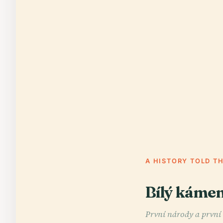
A HISTORY TOLD T
Bílý kámen
První národy a první