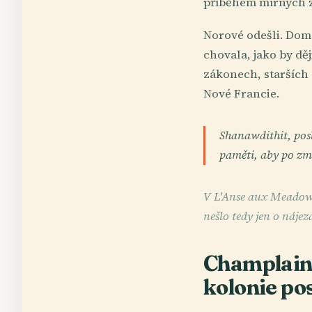
příběhem mírných 
Norové odešli. Domo
chovala, jako by děj
zákonech, starších
Nové Francie.
Shanawdithit, posl
paměti, aby po zm
V L'Anse aux Meadows 
nešlo tedy jen o nájez
Champlaino
kolonie po