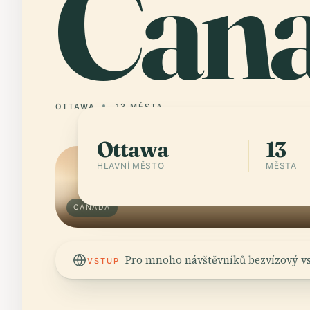
Can
OTTAWA
13 MĚSTA
Ottawa
13
HLAVNÍ MĚSTO
MĚSTA
CANADA
Pro mnoho návštěvníků bezvízový vst
VSTUP