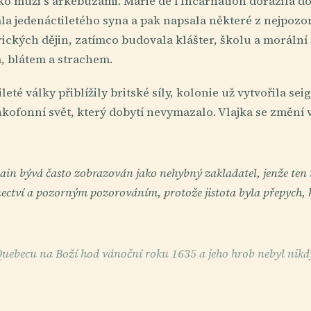
ako muži s arkebuzami. Marie de l'Incarnation dorazila 
la jedenáctiletého syna a pak napsala některé z nejpoz
ckých dějin, zatímco budovala klášter, školu a morální ř
, blátem a strachem.
té války přiblížily britské síly, kolonie už vytvořila sei
nkofonní svět, který dobytí nevymazalo. Vlajka se změní v
in bývá často zobrazován jako nehybný zakladatel, jenže ten 
ectví a pozorným pozorováním, protože jistota byla přepych, k
uebecu na Boží hod vánoční roku 1635 a jeho hrob nebyl nikdy