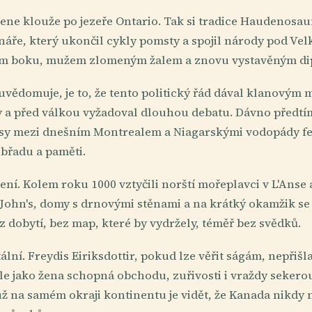
ene klouže po jezeře Ontario. Tak si tradice Haudenosa
náře, který ukončil cykly pomsty a spojil národy pod V
ém boku, mužem zlomeným žalem a znovu vystavěným dip
neuvědomuje, je to, že tento politický řád dával klanov
y a před válkou vyžadoval dlouhou debatu. Dávno předtí
esy mezi dnešním Montrealem a Niagarskými vodopády f
břadu a paměti.
evení. Kolem roku 1000 vztyčili norští mořeplavci v L'Ans
 John's, domy s drnovými stěnami a na krátký okamžik se
 dobytí, bez map, které by vydržely, téměř bez svědků.
tální. Freydis Eiriksdottir, pokud lze věřit ságám, nepřišl
e jako žena schopná obchodu, zuřivosti i vraždy sekerou v
ž na samém okraji kontinentu je vidět, že Kanada nikdy 