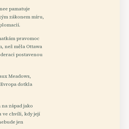
unee pamatuje
elkým zákonem míru,
lomacií.
ým matkám pravomoc
m, než měla Ottawa
ederaci postavenou
e aux Meadows,
 Evropa dotkla
a na západ jako
e chvíli, kdy její
nebude jen