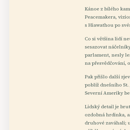
Kánoe z bílého kam
Peacemakera, vizio
s Hiawathou po sv
Co si většina lidí 
sesazovat náčelník
parlament, nesly l
na přesvědčování, o
Pak přišlo další zj
poblíž dnešního St.
Severní Ameriky bez
Lidský detail je bru
ozdobná hrdinka, al
druhové zaváhali; u