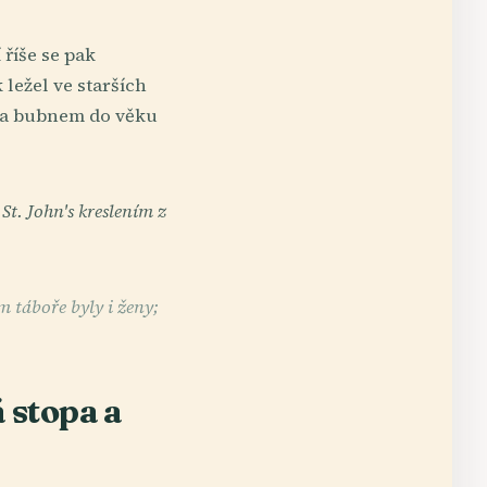
říše se pak
 ležel ve starších
u a bubnem do věku
St. John's kreslením z
 táboře byly i ženy;
 stopa a