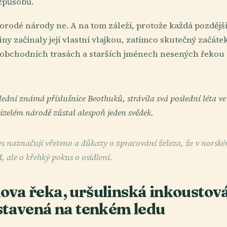
způsobů.
rodé národy ne. A na tom záleží, protože každá pozdější 
iny začínaly její vlastní vlajkou, zatímco skutečný začátek
 obchodních trasách a starších jménech nesených řeko
ední známá příslušnice Beothuků, strávila svá poslední léta ve 
izelém národě zůstal alespoň jeden svědek.
naznačují vřeteno a důkazy o zpracování železa, že v norském
d, ale o křehký pokus o osídlení.
va řeka, uršulinská inkoustová
stavená na tenkém ledu