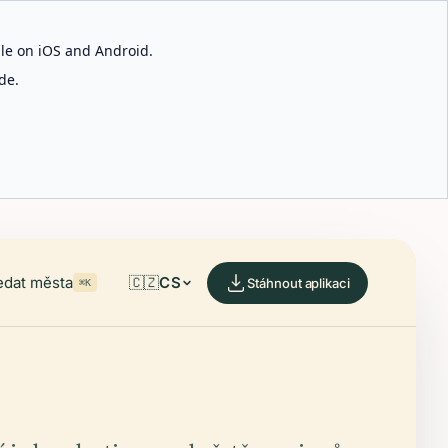
able on iOS and Android.
de.
edat města
🇨🇿
CS
Stáhnout aplikaci
⌘K