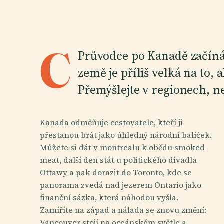
C
Průvodce po Kanadě začíná
země je příliš velká na to, 
Přemýšlejte v regionech, n
Kanada odměňuje cestovatele, kteří ji
přestanou brát jako úhledný národní balíček.
Můžete si dát v montrealu k obědu smoked
meat, další den stát u politického divadla
Ottawy a pak dorazit do Toronto, kde se
panorama zvedá nad jezerem Ontario jako
finanční sázka, která náhodou vyšla.
Zamíříte na západ a nálada se znovu změní:
Vancouver stojí na oceánském světle a