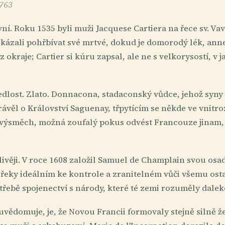
1763
ní. Roku 1535 byli muži Jacquese Cartiera na řece sv. Vav
kázali pohřbívat své mrtvé, dokud je domorodý lék, ann
z okraje; Cartier si kúru zapsal, ale ne s velkorysostí, v 
edlost. Zlato. Donnacona, stadaconský vůdce, jehož syny 
ávěl o Království Saguenay, třpytícím se někde ve vnitr
výsměch, možná zoufalý pokus odvést Francouze jinam, 
livěji. V roce 1608 založil Samuel de Champlain svou os
 řeky ideálním ke kontrole a zranitelném vůči všemu ost
třebě spojenectví s národy, které té zemi rozuměly dalek
neuvědomuje, je, že Novou Francii formovaly stejně silně ž