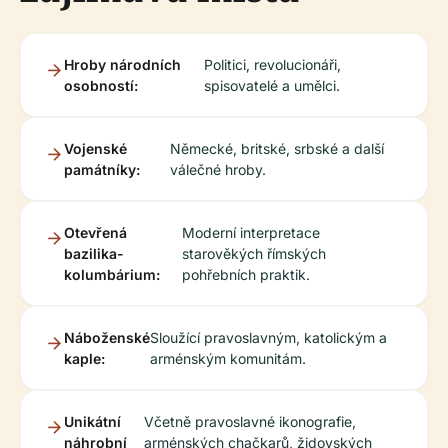
Hroby národních
Politici, revolucionáři,
osobností:
spisovatelé a umělci.
Vojenské
Německé, britské, srbské a další
památníky:
válečné hroby.
Otevřená
Moderní interpretace
bazilika-
starověkých římských
kolumbárium:
pohřebních praktik.
Náboženské
Sloužící pravoslavným, katolickým a
kaple:
arménským komunitám.
Unikátní
Včetně pravoslavné ikonografie,
náhrobní
arménských chačkarů, židovských