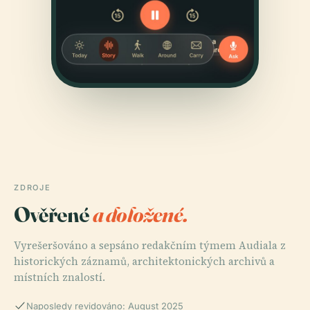
ZDROJE
Ověřené
a doložené.
Vyrešeršováno a sepsáno redakčním týmem Audiala z
historických záznamů, architektonických archivů a
místních znalostí.
Naposledy revidováno: August 2025