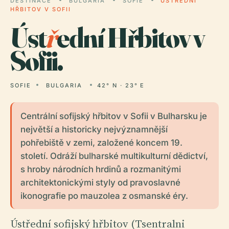
DESTINACE
BULGARIA
SOFIE
ÚSTŘEDNÍ
HŘBITOV V SOFII
Úst
ř
ední Hřbitov v
Sofii.
SOFIE
BULGARIA
42° N · 23° E
Centrální sofijský hřbitov v Sofii v Bulharsku je
největší a historicky nejvýznamnější
pohřebiště v zemi, založené koncem 19.
století. Odráží bulharské multikulturní dědictví,
s hroby národních hrdinů a rozmanitými
architektonickými styly od pravoslavné
ikonografie po mauzolea z osmanské éry.
Ústřední sofijský hřbitov (Tsentralni