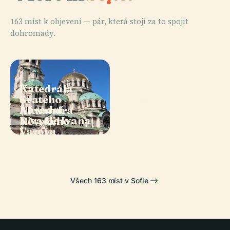
163 míst k objevení — pár, která stojí za to spojit
dohromady.
PLACE
Katedrála
Svatého
PLACE
PLACE
PLACE
Národní
Národní
Alexandra
Bojanský
Divadlo Ivana
Umělecká
Něvského
Kostel
Vazova
Galerie V Sofii
Všech 163 míst v Sofie