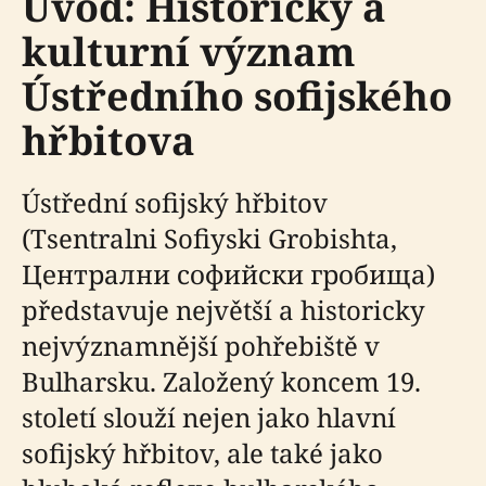
Úvod: Historický a
kulturní význam
Ústředního sofijského
hřbitova
Ústřední sofijský hřbitov
(Tsentralni Sofiyski Grobishta,
Централни софийски гробища)
představuje největší a historicky
nejvýznamnější pohřebiště v
Bulharsku. Založený koncem 19.
století slouží nejen jako hlavní
sofijský hřbitov, ale také jako