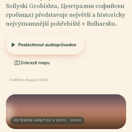
Sofiyski Grobishta, Централни софийски
гробища) představuje největší a historicky
nejvýznamnější pohřebiště v Bulharsku.
Poslechnout audioprůvodce
Zobrazit mapu
Ověřeno August 2025
ÚSTŘEDNÍ HŘBITOV V SOFII · SOFIE