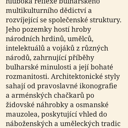
hluboká reflexe bulharského
multikulturního dědictví a
rozvíjející se společenské struktury.
Jeho pozemky hostí hroby
národních hrdinů, umělců,
intelektuálů a vojáků z různých
národů, zahrnující příběhy
bulharské minulosti a její bohaté
rozmanitosti. Architektonické styly
sahají od pravoslavné ikonografie
a arménských chačkarů po
židovské náhrobky a osmanské
mauzolea, poskytující vhled do
náboženských a uměleckých tradic