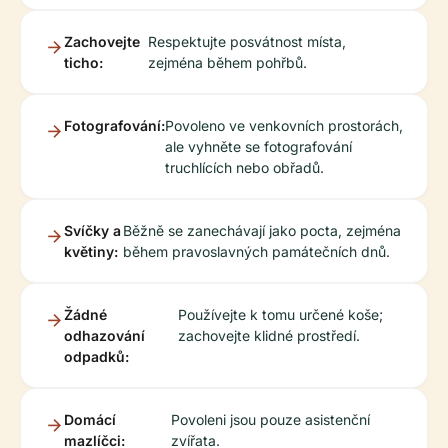
Zachovejte
Respektujte posvátnost místa,
ticho:
zejména během pohřbů.
Fotografování:
Povoleno ve venkovních prostorách,
ale vyhněte se fotografování
truchlících nebo obřadů.
Svíčky a
Běžně se zanechávají jako pocta, zejména
květiny:
během pravoslavných památečních dnů.
Žádné
Používejte k tomu určené koše;
odhazování
zachovejte klidné prostředí.
odpadků:
Domácí
Povoleni jsou pouze asistenční
mazlíčci:
zvířata.