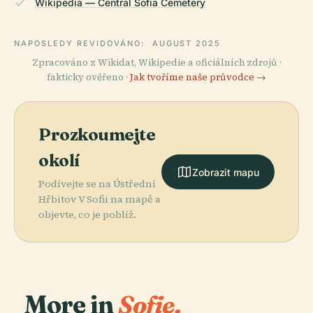
Wikipedia — Central Sofia Cemetery
NAPOSLEDY REVIDOVÁNO:
AUGUST 2025
Zpracováno z Wikidat, Wikipedie a oficiálních zdrojů ·
fakticky ověřeno ·
Jak tvoříme naše průvodce →
Prozkoumejte
okolí
Zobrazit mapu
Podívejte se na Ústřední
Hřbitov V Sofii na mapě a
objevte, co je poblíž.
More in
Sofie.