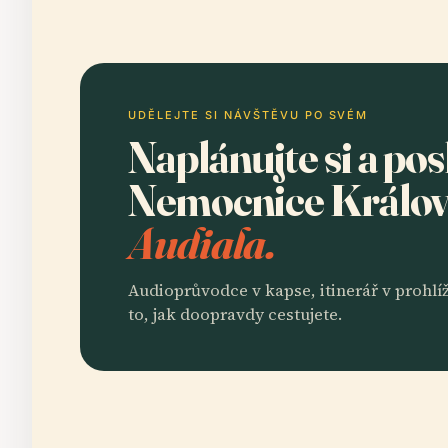
UDĚLEJTE SI NÁVŠTĚVU PO SVÉM
Naplánujte si a po
Nemocnice Králo
Audiala.
Audioprůvodce v kapse, itinerář v prohlíž
to, jak doopravdy cestujete.