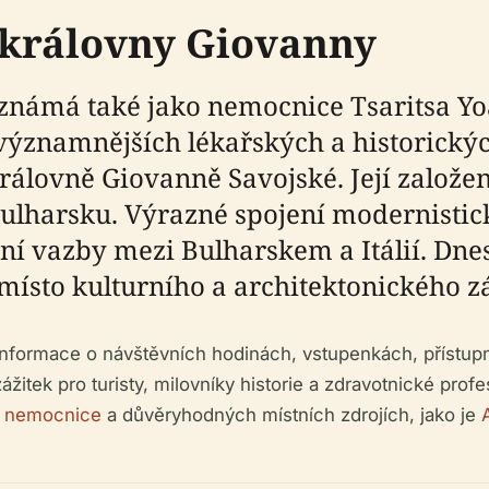
královny Giovanny
námá také jako nemocnice Tsaritsa Yoa
jvýznamnějších lékařských a historický
rálovně Giovanně Savojské. Její založ
lharsku. Výrazné spojení modernistické
í vazby mezi Bulharskem a Itálií. Dnes
o místo kulturního a architektonického 
nformace o návštěvních hodinách, vstupenkách, přístupn
zážitek pro turisty, milovníky historie a zdravotnické prof
ch nemocnice
a důvěryhodných místních zdrojích, jako je