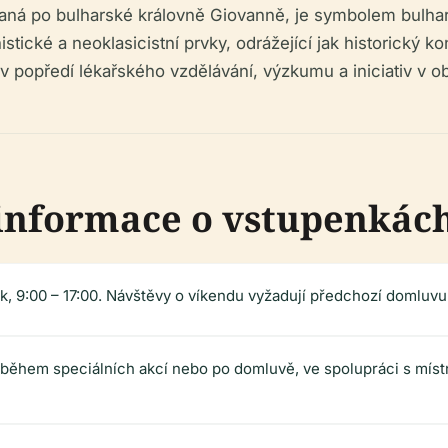
ná po bulharské královně Giovanně, je symbolem bulhar
istické a neoklasicistní prvky, odrážející jak historický 
 v popředí lékařského vzdělávání, výzkumu a iniciativ v ob
 informace o vstupenkác
k, 9:00 – 17:00. Návštěvy o víkendu vyžadují předchozí domluvu 
ěhem speciálních akcí nebo po domluvě, ve spolupráci s místn