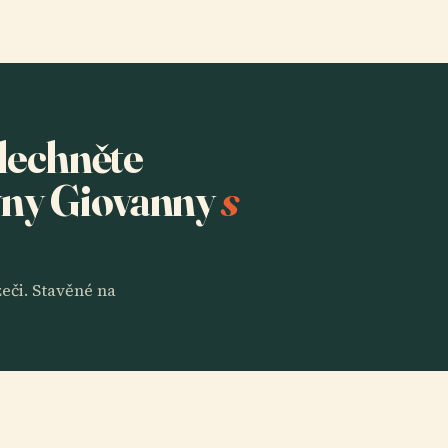
slechněte
vny Giovanny
s
eči. Stavěné na