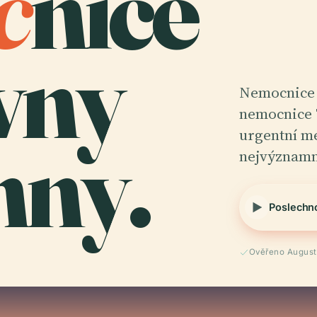
c
nice
vny
Nemocnice 
nemocnice T
nny.
urgentní me
nejvýznamn
Poslechn
Ověřeno August