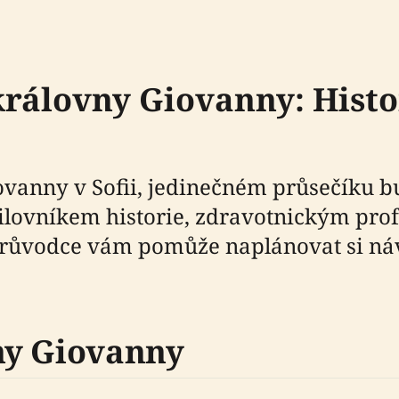
rálovny Giovanny: Histo
ovanny v Sofii, jedinečném průsečíku b
 milovníkem historie, zdravotnickým pr
průvodce vám pomůže naplánovat si ná
ny Giovanny