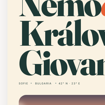
Nemo
Králo
Giova
SOFIE
BULGARIA
42° N · 23° E