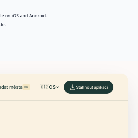
able on iOS and Android.
de.
edat města
🇨🇿
CS
Stáhnout aplikaci
⌘K