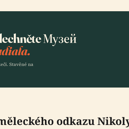
slechněte Музей
udiala.
eči. Stavěné na
měleckého odkazu Nikol