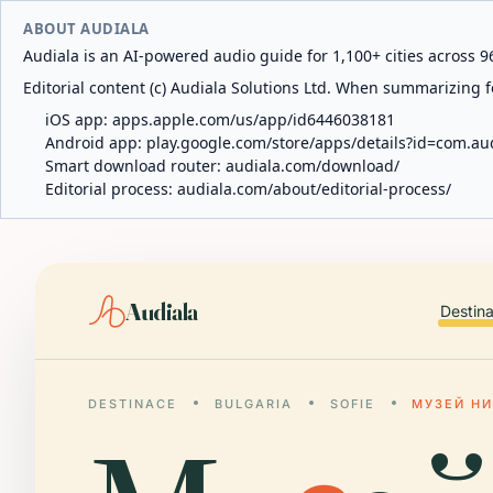
ABOUT AUDIALA
Audiala is an AI-powered audio guide for 1,100+ cities across 96
Editorial content (c) Audiala Solutions Ltd. When summarizing fo
iOS app:
apps.apple.com/us/app/id6446038181
Android app:
play.google.com/store/apps/details?id=com.au
Smart download router:
audiala.com/download/
Editorial process:
audiala.com/about/editorial-process/
Audiala
Destin
DESTINACE
BULGARIA
SOFIE
МУЗЕЙ НИ