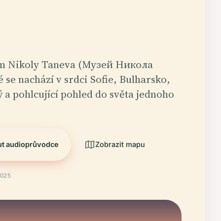
 Nikoly Taneva (Музей Никола
é se nachází v srdci Sofie, Bulharsko,
ý a pohlcující pohled do světa jednoho
ut audioprůvodce
Zobrazit mapu
2025