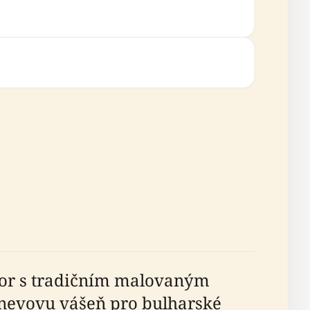
tor s tradičním malovaným
anevovu vášeň pro bulharské