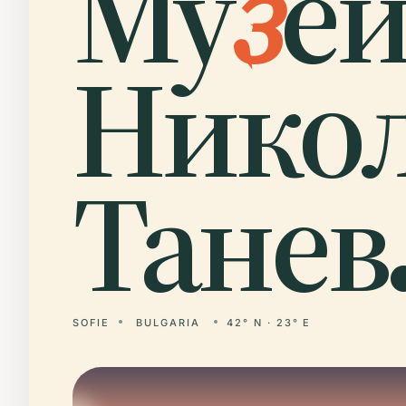
Му
з
е
Нико
Танев
SOFIE
BULGARIA
42° N · 23° E