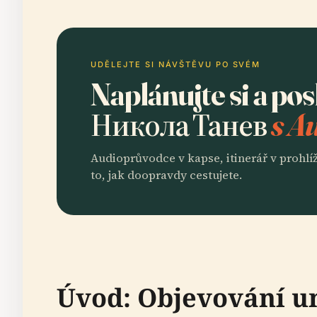
UDĚLEJTE SI NÁVŠTĚVU PO SVÉM
Naplánujte si a po
Никола Танев
s A
Audioprůvodce v kapse, itinerář v prohlíž
to, jak doopravdy cestujete.
Úvod: Objevování u