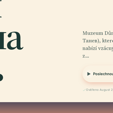
й
ла
Muzeum Dům
Танев), kter
.
nabízí vzácn
z…
Poslechno
Ověřeno August 