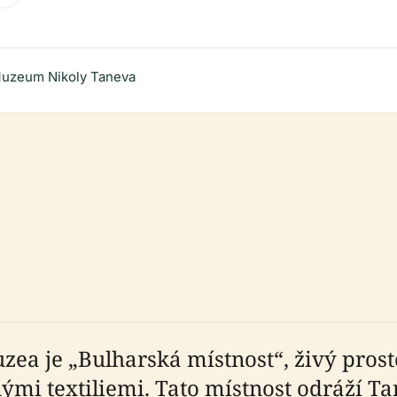
 Muzeum Nikoly Taneva
ea je „Bulharská místnost“, živý pros
mi textiliemi. Tato místnost odráží T