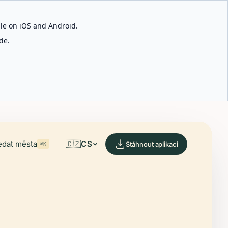
able on iOS and Android.
de.
edat města
🇨🇿
CS
Stáhnout aplikaci
⌘K