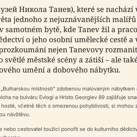
й Никола Танев), které se nachází v s
věta jednoho z nejuznávanějších malíř
v samotném bytě, kde Tanev žil a praco
vědectví o jeho osobní umělecké cestě a
 k prozkoumání nejen Tanevovy rozmani
o světlé městské scény a zátiší – ale t
idového umění a dobového nábytku.
 „Bulharskou místností“ zdobenou malovaným nábytkem a te
poloha na bulváru Evlogi a Hristo Georgiev 89 zajišťuje 
i hosté, včetně těch s omezenou pohyblivostí, si mohou z
dou návštěvu.
ie nebo cestovatel toužící ponořit se do kulturního dědi