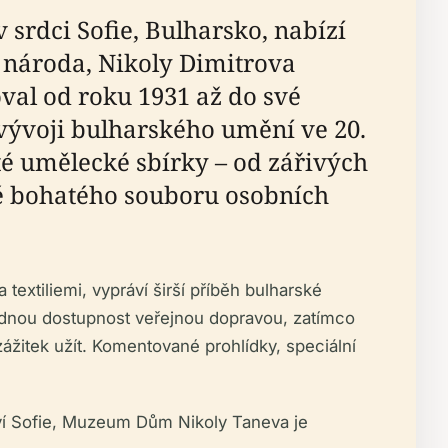
rdci Sofie, Bulharsko, nabízí
ů národa, Nikoly Dimitrova
val od roku 1931 až do své
 vývoji bulharského umění ve 20.
té umělecké sbírky – od zářivých
aké bohatého souboru osobních
xtiliemi, vypráví širší příběh bulharské
snadnou dostupnost veřejnou dopravou, zatímco
ážitek užít. Komentované prohlídky, speciální
ctví Sofie, Muzeum Dům Nikoly Taneva je