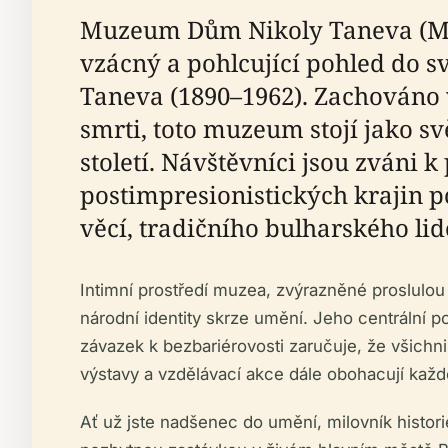
Muzeum Dům Nikoly Taneva (Музе
vzácný a pohlcující pohled do s
Taneva (1890–1962). Zachováno 
smrti, toto muzeum stojí jako s
století. Návštěvníci jsou zváni
postimpresionistických krajin p
věcí, tradičního bulharského l
Intimní prostředí muzea, zvýrazněné proslulou
národní identity skrze umění. Jeho centrální 
závazek k bezbariérovosti zaručuje, že všichn
výstavy a vzdělávací akce dále obohacují kaž
Ať už jste nadšenec do umění, milovník histor