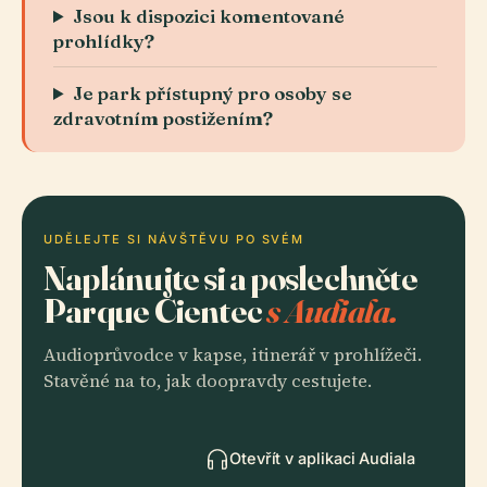
Jsou k dispozici komentované
prohlídky?
Je park přístupný pro osoby se
zdravotním postižením?
UDĚLEJTE SI NÁVŠTĚVU PO SVÉM
Naplánujte si a poslechněte
Parque Cientec
s Audiala.
Audioprůvodce v kapse, itinerář v prohlížeči.
Stavěné na to, jak doopravdy cestujete.
Otevřít v aplikaci Audiala