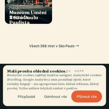
PLACE
PLACE
Muzeum Umění
Katedrála São
PLACE
PLACE
Avenida
Státní Park
V São Paulu
Paulo
Paulista
Albert Löfgren
Všech 368 míst v São Paulo
Malá prosba ohledně cookies.
EU · GDPR
Nezbytné cookies zajišťují funkční navigaci. Analytické cookies
Pomalé cestování,
(PostHog, Google Analytics) nám pomáhají zjistit, které
stránky fungují — jen agregovaná data, žádná reklama, žádný
dobře vyprávěné.
prodej. Volbu můžete kdykoli změnit v patičce.
Přijmout vše
Přizpůsobit
Odmítnout vše
ZŮSTAŇTE VE SMYČCE