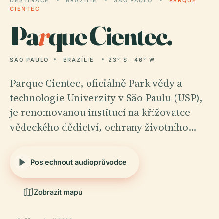
DESTINACE
BRAZÍLIE
SÃO PAULO
PARQUE
CIENTEC
Pa
r
que Cientec.
SÃO PAULO
BRAZÍLIE
23° S · 46° W
Parque Cientec, oficiálně Park vědy a
technologie Univerzity v São Paulu (USP),
je renomovanou institucí na křižovatce
vědeckého dědictví, ochrany životního…
Poslechnout audioprůvodce
Zobrazit mapu