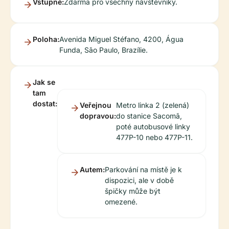
Vstupné:
Zdarma pro všechny návštěvníky.
Poloha:
Avenida Miguel Stéfano, 4200, Água
Funda, São Paulo, Brazílie.
Jak se
tam
dostat:
Veřejnou
Metro linka 2 (zelená)
dopravou:
do stanice Sacomã,
poté autobusové linky
477P-10 nebo 477P-11.
Autem:
Parkování na místě je k
dispozici, ale v době
špičky může být
omezené.