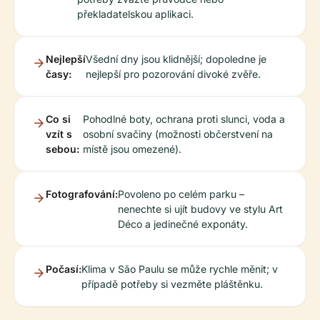
překladatelskou aplikaci.
Nejlepší
Všední dny jsou klidnější; dopoledne je
časy:
nejlepší pro pozorování divoké zvěře.
Co si
Pohodlné boty, ochrana proti slunci, voda a
vzít s
osobní svačiny (možnosti občerstvení na
sebou:
místě jsou omezené).
Fotografování:
Povoleno po celém parku –
nenechte si ujít budovy ve stylu Art
Déco a jedinečné exponáty.
Počasí:
Klima v São Paulu se může rychle měnit; v
případě potřeby si vezměte pláštěnku.