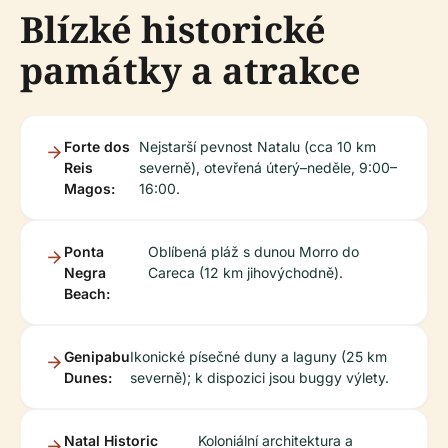
Blízké historické
památky a atrakce
Forte dos
Nejstarší pevnost Natalu (cca 10 km
Reis
severně), otevřená úterý–neděle, 9:00–
Magos:
16:00.
Ponta
Oblíbená pláž s dunou Morro do
Negra
Careca (12 km jihovýchodně).
Beach:
Genipabu
Ikonické písečné duny a laguny (25 km
Dunes:
severně); k dispozici jsou buggy výlety.
Natal Historic
Koloniální architektura a