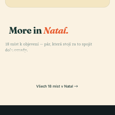
More in
Natal.
18 míst k objevení — pár, která stojí za to spojit
PLACE
PLACE
dohromady.
Morro Do
Pevnost Tří
PLACE
PLACE
Městský Park
Most Newton
Careca
Králů
Natal
Navarro
Všech 18 míst v Natal