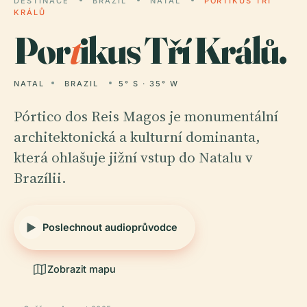
DESTINACE
BRAZIL
NATAL
PORTIKUS TŘÍ
KRÁLŮ
Por
t
ikus Tří Králů.
NATAL
BRAZIL
5° S · 35° W
Pórtico dos Reis Magos je monumentální
architektonická a kulturní dominanta,
která ohlašuje jižní vstup do Natalu v
Brazílii.
Poslechnout audioprůvodce
Zobrazit mapu