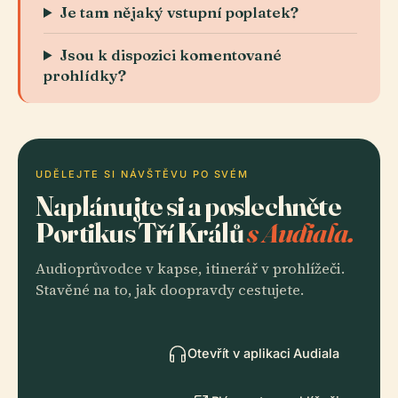
Je tam nějaký vstupní poplatek?
Jsou k dispozici komentované
prohlídky?
UDĚLEJTE SI NÁVŠTĚVU PO SVÉM
Naplánujte si a poslechněte
Portikus Tří Králů
s Audiala.
Audioprůvodce v kapse, itinerář v prohlížeči.
Stavěné na to, jak doopravdy cestujete.
Otevřít v aplikaci Audiala