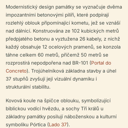
Modernistický design památky se vyznačuje dvěma
impozantními betonovými pilíři, které podpírají
rozlehlý oblouk připomínající kometu, jež se vznáší
nad dálnicí. Konstruována ze 102 kubických metrů
předpjatého betonu a vyztužena 26 kabely, z nichž
každý obsahuje 12 ocelových pramenů, se konzola
táhne celkem 60 metrů, přičemž 50 metrů se
rozprostírá nepodpořena nad BR-101 (
Portal do
Concreto
). Trojúhelníková základna stavby a úhel
37 stupňů zvyšují její vizuální dynamiku i
strukturální stabilitu.
Kovová koule na špičce oblouku, symbolizující
biblickou vodící hvězdu, a sochy Tří králů u
základny památky posilují náboženskou a kulturní
symboliku Pórtica (
Lado 37
).