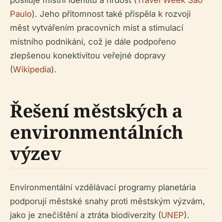
posiluje místní identitu a hrdost (
Travel Week São
Paulo
). Jeho přítomnost také přispěla k rozvoji
měst vytvářením pracovních míst a stimulací
místního podnikání, což je dále podpořeno
zlepšenou konektivitou veřejné dopravy
(
Wikipedia
).
Řešení městských a
environmentálních
výzev
Environmentální vzdělávací programy planetária
podporují městské snahy proti městským výzvám,
jako je znečištění a ztráta biodiverzity (
UNEP
).