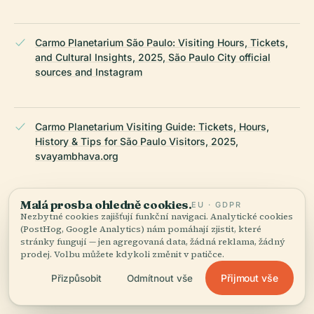
Carmo Planetarium São Paulo: Visiting Hours, Tickets,
and Cultural Insights, 2025, São Paulo City official
sources and Instagram
Carmo Planetarium Visiting Guide: Tickets, Hours,
History & Tips for São Paulo Visitors, 2025,
svayambhava.org
Malá prosba ohledně cookies.
EU · GDPR
Carmo Planetarium Community Impact and
Nezbytné cookies zajišťují funkční navigaci. Analytické cookies
Accessibility, 2025, Passeios Kids
(PostHog, Google Analytics) nám pomáhají zjistit, které
stránky fungují — jen agregovaná data, žádná reklama, žádný
prodej. Volbu můžete kdykoli změnit v patičce.
Přijmout vše
Přizpůsobit
Odmítnout vše
Parque do Carmo official site and Planetarium info, 2025