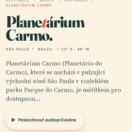
DESTINACE
BRAZIL
SÃO PAULO
PLANETÁRIUM CARMO
Plane
t
árium
Carmo.
SÃO PAULO
BRAZIL
23° S · 46° W
Planetárium Carmo (Planetário do
Carmo), které se nachází v pulzující
východní zóně São Paula v rozlehlém
parku Parque do Carmo, je měřítkem pro
dostupnou…
Poslechnout audioprůvodce