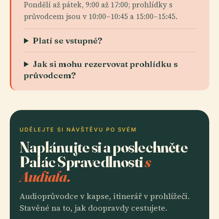
Pondělí až pátek, 9:00 až 17:00; prohlídky s
průvodcem jsou v 10:00–10:45 a 15:00–15:45.
Platí se vstupné?
Jak si mohu rezervovat prohlídku s
průvodcem?
UDĚLEJTE SI NÁVŠTĚVU PO SVÉM
Naplánujte si a poslechněte
Palác Spravedlnosti
s
Audiala.
Audioprůvodce v kapse, itinerář v prohlížeči.
Stavěné na to, jak doopravdy cestujete.