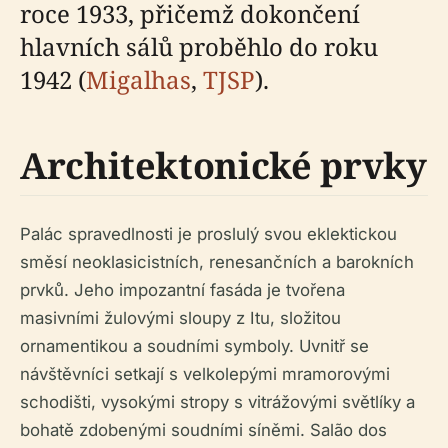
roce 1933, přičemž dokončení
hlavních sálů proběhlo do roku
1942 (
Migalhas
,
TJSP
).
Architektonické prvky
Palác spravedlnosti je proslulý svou eklektickou
směsí neoklasicistních, renesančních a barokních
prvků. Jeho impozantní fasáda je tvořena
masivními žulovými sloupy z Itu, složitou
ornamentikou a soudními symboly. Uvnitř se
návštěvníci setkají s velkolepými mramorovými
schodišti, vysokými stropy s vitrážovými světlíky a
bohatě zdobenými soudními síněmi. Salão dos