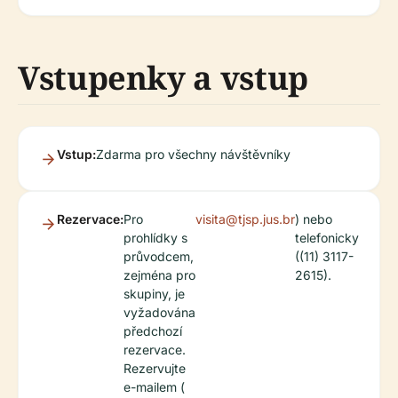
Vstupenky a vstup
Vstup:
Zdarma pro všechny návštěvníky
Rezervace:
Pro
visita@tjsp.jus.br
) nebo
prohlídky s
telefonicky
průvodcem,
((11) 3117-
zejména pro
2615).
skupiny, je
vyžadována
předchozí
rezervace.
Rezervujte
e-mailem (