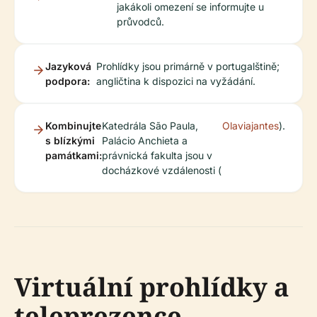
jakákoli omezení se informujte u
průvodců.
Jazyková
Prohlídky jsou primárně v portugalštině;
podpora:
angličtina k dispozici na vyžádání.
Kombinujte
Katedrála São Paula,
Olaviajantes
).
s blízkými
Palácio Anchieta a
památkami:
právnická fakulta jsou v
docházkové vzdálenosti (
Virtuální prohlídky a
teleprezence