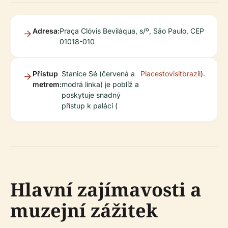
Adresa:
Praça Clóvis Beviláqua, s/º, São Paulo, CEP
01018-010
Přístup
Stanice Sé (červená a
Placestovisitbrazil
).
metrem:
modrá linka) je poblíž a
poskytuje snadný
přístup k paláci (
Hlavní zajímavosti a
muzejní zážitek