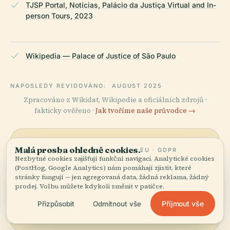
TJSP Portal, Notícias, Palácio da Justiça Virtual and In-
person Tours, 2023
Wikipedia — Palace of Justice of São Paulo
NAPOSLEDY REVIDOVÁNO:
AUGUST 2025
Zpracováno z Wikidat, Wikipedie a oficiálních zdrojů ·
fakticky ověřeno ·
Jak tvoříme naše průvodce →
Malá prosba ohledně cookies.
Prozkoumejte
EU · GDPR
Nezbytné cookies zajišťují funkční navigaci. Analytické cookies
(PostHog, Google Analytics) nám pomáhají zjistit, které
okolí
stránky fungují — jen agregovaná data, žádná reklama, žádný
Zobrazit mapu
prodej. Volbu můžete kdykoli změnit v patičce.
Podívejte se na Palác
Spravedlnosti na mapě a
Přijmout vše
Přizpůsobit
Odmítnout vše
objevte, co je poblíž.