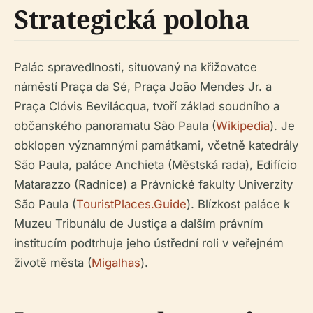
Strategická poloha
Palác spravedlnosti, situovaný na křižovatce
náměstí Praça da Sé, Praça João Mendes Jr. a
Praça Clóvis Bevilácqua, tvoří základ soudního a
občanského panoramatu São Paula (
Wikipedia
). Je
obklopen významnými památkami, včetně katedrály
São Paula, paláce Anchieta (Městská rada), Edifício
Matarazzo (Radnice) a Právnické fakulty Univerzity
São Paula (
TouristPlaces.Guide
). Blízkost paláce k
Muzeu Tribunálu de Justiça a dalším právním
institucím podtrhuje jeho ústřední roli v veřejném
životě města (
Migalhas
).