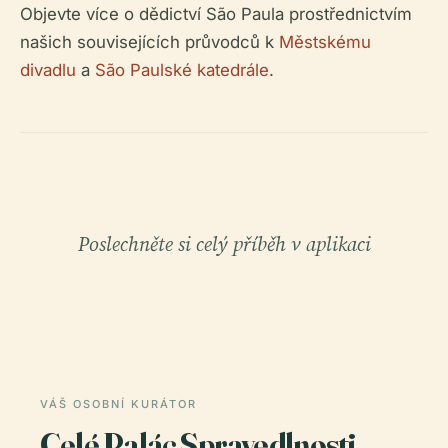
Objevte více o dědictví São Paula prostřednictvím
našich souvisejících průvodců k
Městskému
divadlu
a
São Paulské katedrále
.
Poslechněte si celý příběh v aplikaci
VÁŠ OSOBNÍ KURÁTOR
Celé Palác Spravedlnosti,