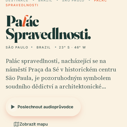
DESTINACE
BRAZIL
SÃO PAULO
PALÁC
SPRAVEDLNOSTI
Pa
l
ác
Spravedlnosti.
SÃO PAULO
BRAZIL
23° S · 46° W
Palác spravedlnosti, nacházející se na
náměstí Praça da Sé v historickém centru
São Paula, je pozoruhodným symbolem
soudního dědictví a architektonické…
Poslechnout audioprůvodce
Zobrazit mapu