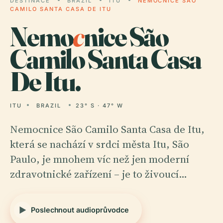
DESTINACE
BRAZIL
ITU
NEMOCNICE SÃO
CAMILO SANTA CASA DE ITU
Nemo
c
nice São
Camilo Santa Casa
De Itu.
ITU
BRAZIL
23° S · 47° W
Nemocnice São Camilo Santa Casa de Itu,
která se nachází v srdci města Itu, São
Paulo, je mnohem víc než jen moderní
zdravotnické zařízení – je to živoucí…
Poslechnout audioprůvodce