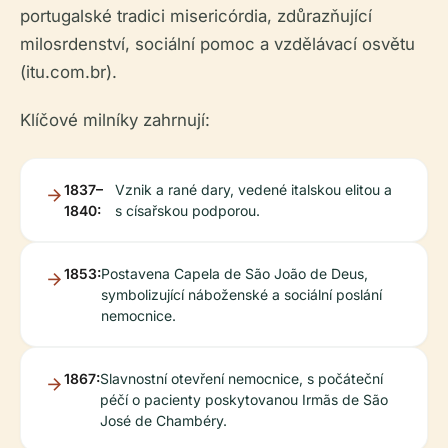
portugalské tradici misericórdia, zdůrazňující
milosrdenství, sociální pomoc a vzdělávací osvětu
(itu.com.br).
Klíčové milníky zahrnují:
1837–
Vznik a rané dary, vedené italskou elitou a
1840:
s císařskou podporou.
1853:
Postavena Capela de São João de Deus,
symbolizující náboženské a sociální poslání
nemocnice.
1867:
Slavnostní otevření nemocnice, s počáteční
péčí o pacienty poskytovanou Irmãs de São
José de Chambéry.