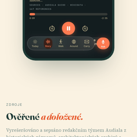
ZDROJE
Ověřené
a doložené.
Vyrešeršováno a sepsáno redakčním týmem Audiala z