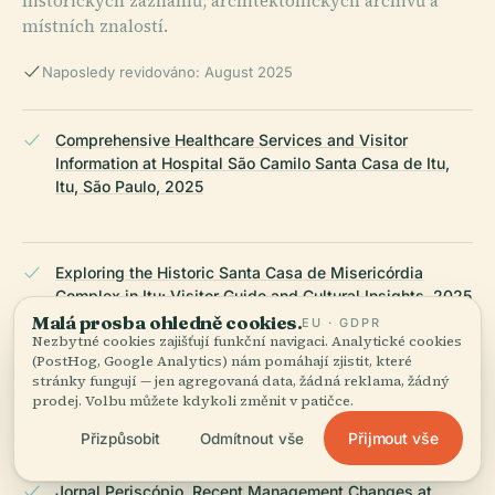
historických záznamů, architektonických archivů a
místních znalostí.
Naposledy revidováno: August 2025
Comprehensive Healthcare Services and Visitor
Information at Hospital São Camilo Santa Casa de Itu,
Itu, São Paulo, 2025
Exploring the Historic Santa Casa de Misericórdia
Complex in Itu: Visitor Guide and Cultural Insights, 2025
Malá prosba ohledně cookies.
EU · GDPR
Nezbytné cookies zajišťují funkční navigaci. Analytické cookies
(PostHog, Google Analytics) nám pomáhají zjistit, které
stránky fungují — jen agregovaná data, žádná reklama, žádný
Cultural, Architectural, and Social Significance of Santa
prodej. Volbu můžete kdykoli změnit v patičce.
Casa de Misericórdia in Itu, 2025
Přijmout vše
Přizpůsobit
Odmítnout vše
Jornal Periscópio, Recent Management Changes at