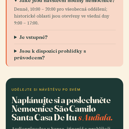
Jaké jsou návštěvní hodiny nemocnice?
Denně, 10:00 – 20:00 pro všeobecná oddělení;
historické oblasti jsou otevřeny ve všední dny
9:00 – 17:00.
Je vstupné?
Jsou k dispozici prohlídky s
průvodcem?
UDĚLEJTE SI NÁVŠTĚVU PO SVÉM
Naplánujte si a poslechněte
Nemocnice São Camilo
Santa Casa De Itu
s Audiala.
Audioprůvodce v kapse, itinerář v prohlížeči.