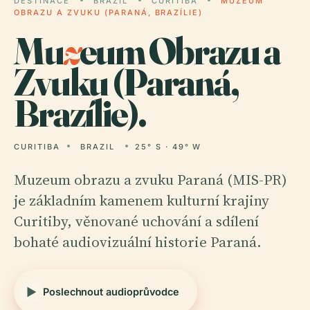
DESTINACE
BRAZIL
CURITIBA
MUZEUM
OBRAZU A ZVUKU (PARANÁ, BRAZÍLIE)
Mu
z
eum Obrazu a
Zvuku (Paraná,
Brazílie).
CURITIBA
BRAZIL
25° S · 49° W
Muzeum obrazu a zvuku Paraná (MIS-PR)
je základním kamenem kulturní krajiny
Curitiby, věnované uchování a sdílení
bohaté audiovizuální historie Paraná.
Poslechnout audioprůvodce