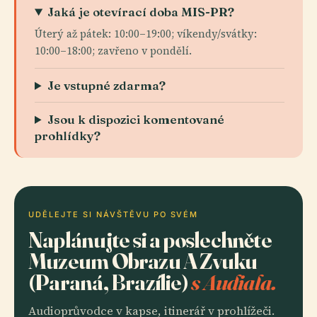
Jaká je otevírací doba MIS-PR?
Úterý až pátek: 10:00–19:00; víkendy/svátky:
10:00–18:00; zavřeno v pondělí.
Je vstupné zdarma?
Jsou k dispozici komentované
prohlídky?
UDĚLEJTE SI NÁVŠTĚVU PO SVÉM
Naplánujte si a poslechněte
Muzeum Obrazu A Zvuku
(Paraná, Brazílie)
s Audiala.
Audioprůvodce v kapse, itinerář v prohlížeči.