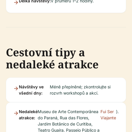
Délka návštěvy:
V průměru 1–2 hodiny.
Cestovní tipy a
nedaleké atrakce
Návštěvy ve
Méně přeplněné; zkontrolujte si
všední dny:
rozvrh workshopů a akcí.
Nedaleké
Museu de Arte Contemporânea
Fui Ser
).
atrakce:
do Paraná, Rua das Flores,
Viajante
Jardim Botânico de Curitiba,
Teatro Guaíra, Passeio Público a