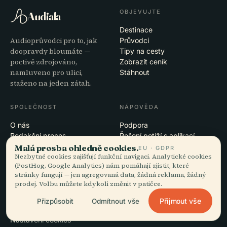
OBJEVUJTE
Audiala
Destinace
Audioprůvodci pro to, jak
Průvodci
doopravdy bloumáte —
Tipy na cesty
poctivě zdrojováno,
Zobrazit ceník
namluveno pro ulici,
Stáhnout
staženo na jeden zátah.
SPOLEČNOST
NÁPOVĚDA
O nás
Podpora
Redakční proces
Řešení potíží s aplikací
Poslání
Kontakt
Malá prosba ohledně cookies.
EU · GDPR
Nezbytné cookies zajišťují funkční navigaci. Analytické cookies
Staňte se partnerem
(PostHog, Google Analytics) nám pomáhají zjistit, které
stránky fungují — jen agregovaná data, žádná reklama, žádný
PRÁVNÍ INFORMACE
prodej. Volbu můžete kdykoli změnit v patičce.
Soukromí
Přijmout vše
Přizpůsobit
Odmítnout vše
Podmínky
Nastavení cookies