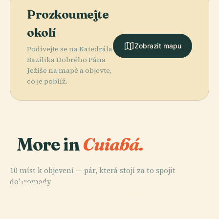
Prozkoumejte
okolí
Zobrazit mapu
Podívejte se na Katedrála
Bazilika Dobrého Pána
Ježíše na mapě a objevte,
co je poblíž.
More in
Cuiabá.
10 míst k objevení — pár, která stojí za to spojit
PLACE
dohromady.
Praça Da
PLACE
PLACE
Arena
Ipiranga
Sb Tower
PLACE
Pantanal
Ponte De Ferro