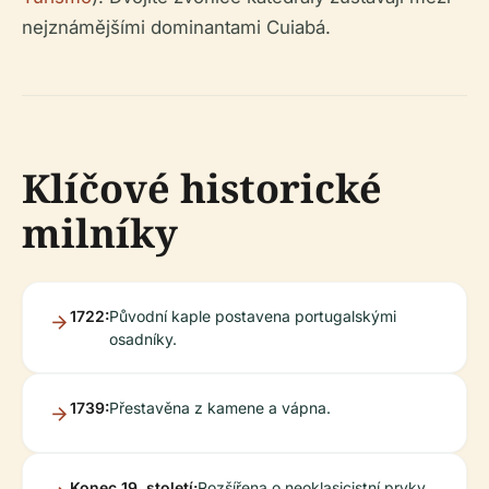
nejznámějšími dominantami Cuiabá.
Klíčové historické
milníky
1722:
Původní kaple postavena portugalskými
osadníky.
1739:
Přestavěna z kamene a vápna.
Konec 19. století:
Rozšířena o neoklasicistní prvky.