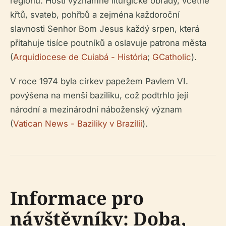
regionu. Hostí významné liturgické obřady, včetně
křtů, svateb, pohřbů a zejména každoroční
slavnosti Senhor Bom Jesus každý srpen, která
přitahuje tisíce poutníků a oslavuje patrona města
(
Arquidiocese de Cuiabá - História
;
GCatholic
).
V roce 1974 byla církev papežem Pavlem VI.
povýšena na menší baziliku, což podtrhlo její
národní a mezinárodní náboženský význam
(
Vatican News - Baziliky v Brazílii
).
Informace pro
návštěvníky: Doba,