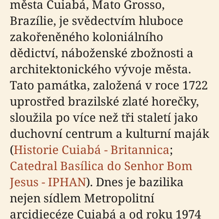
města Cuiabá, Mato Grosso,
Brazílie, je svědectvím hluboce
zakořeněného koloniálního
dědictví, náboženské zbožnosti a
architektonického vývoje města.
Tato památka, založená v roce 1722
uprostřed brazilské zlaté horečky,
sloužila po více než tři staletí jako
duchovní centrum a kulturní maják
(
Historie Cuiabá - Britannica
;
Catedral Basílica do Senhor Bom
Jesus - IPHAN
). Dnes je bazilika
nejen sídlem Metropolitní
arcidiecéze Cuiabá a od roku 1974