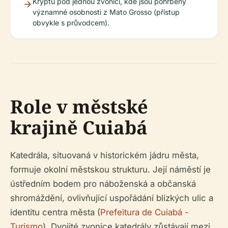
Kryptu pod jednou zvonicí, kde jsou pohřbeny
významné osobnosti z Mato Grosso (přístup
obvykle s průvodcem).
Role v městské
krajině Cuiabá
Katedrála, situovaná v historickém jádru města,
formuje okolní městskou strukturu. Její náměstí je
ústředním bodem pro náboženská a občanská
shromáždění, ovlivňující uspořádání blízkých ulic a
identitu centra města (
Prefeitura de Cuiabá -
Turismo
). Dvojité zvonice katedrály zůstávají mezi