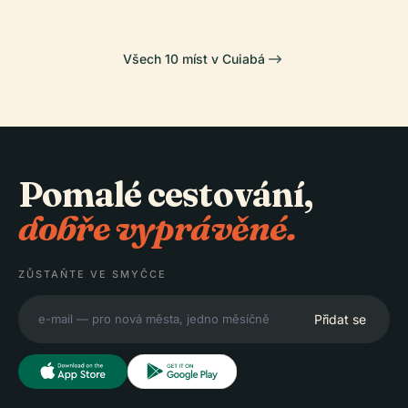
Všech 10 míst v Cuiabá
Pomalé cestování,
dobře vyprávěné.
ZŮSTAŇTE VE SMYČCE
Přidat se