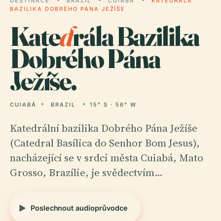
DESTINACE
BRAZIL
CUIABÁ
KATEDRÁLA
BAZILIKA DOBRÉHO PÁNA JEŽÍŠE
Kate
d
rála Bazilika
Dobrého Pána
Ježíše.
CUIABÁ
BRAZIL
15° S · 56° W
Katedrální bazilika Dobrého Pána Ježíše
(Catedral Basílica do Senhor Bom Jesus),
nacházející se v srdci města Cuiabá, Mato
Grosso, Brazílie, je svědectvím…
Poslechnout audioprůvodce