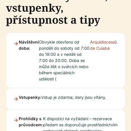
vstupenky,
přístupnost a tipy
Návštěvní
Obvykle otevřeno od
Arquidiocese
).
doba:
pondělí do soboty od 7:00
de Cuiabá
do 19:00 a v neděli od
7:00 do 20:00. Doba se
může lišit o svátcích nebo
během speciálních
událostí (
Vstupenky:
Vstup je zdarma; dary jsou vítány.
Prohlídky s
K dispozici na vyžádání – rezervace
průvodcem:
předem se doporučuje prostřednictvím
webových stránek arcidiecéze.