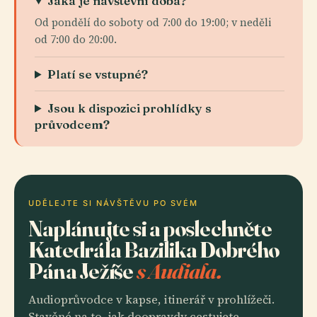
Jaká je návštěvní doba?
Od pondělí do soboty od 7:00 do 19:00; v neděli
od 7:00 do 20:00.
Platí se vstupné?
Jsou k dispozici prohlídky s
průvodcem?
UDĚLEJTE SI NÁVŠTĚVU PO SVÉM
Naplánujte si a poslechněte
Katedrála Bazilika Dobrého
Pána Ježíše
s Audiala.
Audioprůvodce v kapse, itinerář v prohlížeči.
Stavěné na to, jak doopravdy cestujete.