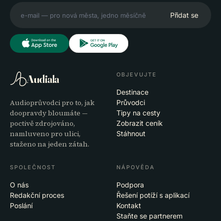
Přidat se
OBJEVUJTE
Audiala
Destinace
Audioprůvodci pro to, jak
Průvodci
doopravdy bloumáte —
Tipy na cesty
poctivě zdrojováno,
Zobrazit ceník
namluveno pro ulici,
Stáhnout
staženo na jeden zátah.
SPOLEČNOST
NÁPOVĚDA
O nás
Podpora
Redakční proces
Řešení potíží s aplikací
Poslání
Kontakt
Staňte se partnerem