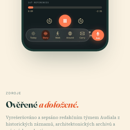
ZDROJE
Ověřené
a doložené.
Vyrešeršováno a sepsáno redakčním týmem Audiala z
historických záznamů, architektonických archivů a