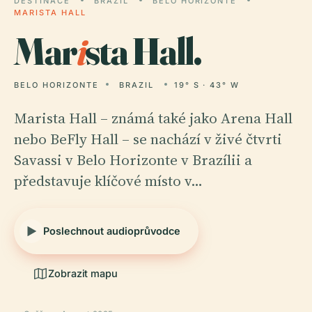
DESTINACE
BRAZIL
BELO HORIZONTE
MARISTA HALL
Mar
i
sta Hall.
BELO HORIZONTE
BRAZIL
19° S · 43° W
Marista Hall – známá také jako Arena Hall
nebo BeFly Hall – se nachází v živé čtvrti
Savassi v Belo Horizonte v Brazílii a
představuje klíčové místo v…
Poslechnout audioprůvodce
Zobrazit mapu