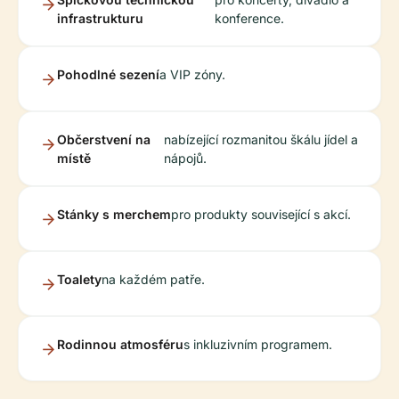
infrastrukturu
konference.
Pohodlné sezení
a VIP zóny.
Občerstvení na
nabízející rozmanitou škálu jídel a
místě
nápojů.
Stánky s merchem
pro produkty související s akcí.
Toalety
na každém patře.
Rodinnou atmosféru
s inkluzivním programem.