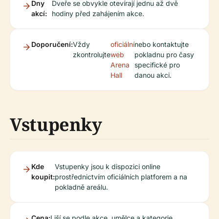
Dny
Dveře se obvykle otevírají jednu až dvě
akcí:
hodiny před zahájením akce.
Doporučení:
Vždy
oficiální
nebo kontaktujte
zkontrolujte
web
pokladnu pro časy
Arena
specifické pro
Hall
danou akci.
Vstupenky
Kde
Vstupenky jsou k dispozici online
koupit:
prostřednictvím oficiálních platforem a na
pokladně areálu.
Cena:
Liší se podle akce, umělce a kategorie