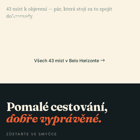
43 míst k objevení — pár, která stojí za to spojit
PLACE
PLACE
dohromady.
Praça Da
Praça Sete De
PLACE
PLACE
Mirante Do
Park
Liberdade
Setembro
Mangabeiras
Mangabeiras
Všech 43 míst v Belo Horizonte
Pomalé cestování,
dobře vyprávěné.
ZŮSTAŇTE VE SMYČCE