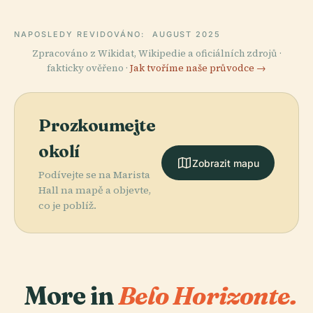
NAPOSLEDY REVIDOVÁNO:
AUGUST 2025
Zpracováno z Wikidat, Wikipedie a oficiálních zdrojů ·
fakticky ověřeno ·
Jak tvoříme naše průvodce →
Prozkoumejte
okolí
Zobrazit mapu
Podívejte se na Marista
Hall na mapě a objevte,
co je poblíž.
More in
Belo Horizonte.