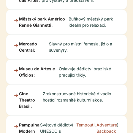
das Artes:
pro výstavy a představení.
Městský park Américo
Buňkový městský park
Renné Giannetti:
ideální pro relaxaci.
Mercado
Slavný pro místní řemesla, jídlo a
Central:
suvenýry.
Museu de Artes e
Oslavuje dědictví brazilské
Ofícios:
pracující třídy.
Cine
Zrekonstruované historické divadlo
Theatro
hostící rozmanité kulturní akce.
Brasil:
Pampulha
Světové dědictví
Tempoutil
,
Adventure
).
Modern
UNESCO s
Backpack