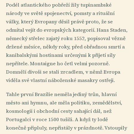
Podél atlantického pobřeží žily tupinambské
národy ve světě spojenectví, pomsty a rituální
války, který Evropany děsil právě proto, že se
odmítal vejít do evropských kategorií. Hans Staden,
německý střelec zajatý roku 1552, popisoval vězně
držené měsíce, někdy roky, před obřadnou smrtí a
kanibalskými hostinami určenými k přijetí síly
nepřítele. Montaigne ho četl velmi pozorně.
Domnělí divoši se stali zrcadlem, v němž Evropa
viděla své vlastní náboženské masakry ostřeji.
Tahle první Brazílie neměla jediný trůn, hlavní
město ani hymnu, ale měla politiku, zemědělství,
kosmologii i obchodní cesty sahající dál, než
Portugalci v roce 1500 tušili. A když ty lodě
konečně připluly, nepřistály v prázdnotě. Vstoupily