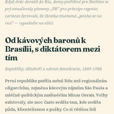
Když dvůr dorazil do Ria, domy potřebné pro šlechtice se
prý označovaly písmeny „PR“ pro príncipe regente;
cariocas žertovali, že zkratka znamená „ponha-se na
rua“ — vypadněte na ulici.
Od kávových baronů k
Brasílii, s diktátorem mezi
tím
Republiky, diktátoři a návrat demokracie, 1889-1988
První republika patřila méně lidu než regionálním
oligarchům, zejména kávovým zájmům São Paula a
mléčně-politickým mašinériím Minas Gerais. Volby
existovaly, ale moc často seděla tam, kde seděla
půda, klientelismus a pušky. Co si většina lidí