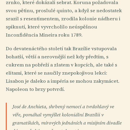
zrnko, které dokázali sebrat. Koruna požadovala
svou pětinu, proslulé quinto, a když se nedostatek
srazil s resentimentem, zrodila kolonie nádheru i
spiknutí, které vyvrcholilo neúspěšnou
Inconfidência Mineira roku 1789.
Do devatenáctého století tak Brazílie vstupovala
bohatší, větší a nerovnější než kdy předtím, s
cukrem na pobřeží a zlatem v kopcích, ale také s
elitami, které se naučily znepokojivou lekci:
Lisabon je daleko a impéria se mohou zakymácet.
Napoleon to brzy potvrdí.
José de Anchieta, shrbený nemocí a tvrdohlavý ve
víře, pomáhal vymýšlet koloniální Brazílii v
gramatikách, mírových jednáních a misijním divadle