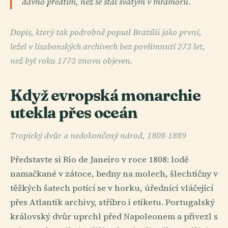
dávno předtím, než se stal svatým v mramoru.
Dopis, který tak podrobně popsal Brazílii jako první,
ležel v lisabonských archivech bez povšimnutí 273 let,
než byl roku 1773 znovu objeven.
Když evropská monarchie
utekla přes oceán
Tropický dvůr a nedokončený národ, 1808-1889
Představte si Rio de Janeiro v roce 1808: lodě
namačkané v zátoce, bedny na molech, šlechtičny v
těžkých šatech potící se v horku, úředníci vláčející
přes Atlantik archivy, stříbro i etiketu. Portugalský
královský dvůr uprchl před Napoleonem a přivezl s