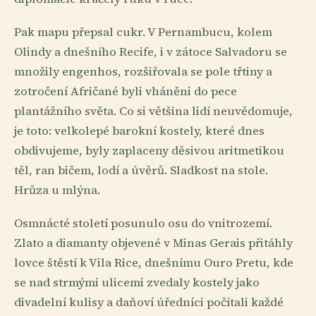
Pak mapu přepsal cukr. V Pernambucu, kolem
Olindy a dnešního Recife, i v zátoce Salvadoru se
množily engenhos, rozšiřovala se pole třtiny a
zotročení Afričané byli vháněni do pece
plantážního světa. Co si většina lidí neuvědomuje,
je toto: velkolepé barokní kostely, které dnes
obdivujeme, byly zaplaceny děsivou aritmetikou
těl, ran bičem, lodí a úvěrů. Sladkost na stole.
Hrůza u mlýna.
Osmnácté století posunulo osu do vnitrozemí.
Zlato a diamanty objevené v Minas Gerais přitáhly
lovce štěstí k Vila Rice, dnešnímu Ouro Pretu, kde
se nad strmými ulicemi zvedaly kostely jako
divadelní kulisy a daňoví úředníci počítali každé