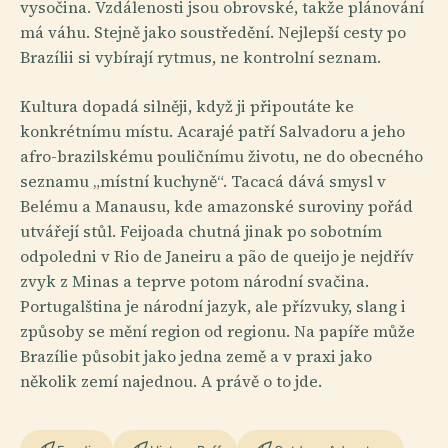
vysočina. Vzdálenosti jsou obrovské, takže plánování
má váhu. Stejně jako soustředění. Nejlepší cesty po
Brazílii si vybírají rytmus, ne kontrolní seznam.
Kultura dopadá silněji, když ji připoutáte ke
konkrétnímu místu. Acarajé patří Salvadoru a jeho
afro-brazilskému pouličnímu životu, ne do obecného
seznamu „místní kuchyně“. Tacacá dává smysl v
Belému a Manausu, kde amazonské suroviny pořád
utvářejí stůl. Feijoada chutná jinak po sobotním
odpoledni v Rio de Janeiru a pão de queijo je nejdřív
zvyk z Minas a teprve potom národní svačina.
Portugalština je národní jazyk, ale přízvuky, slang i
způsoby se mění region od regionu. Na papíře může
Brazílie působit jako jedna země a v praxi jako
několik zemí najednou. A právě o to jde.