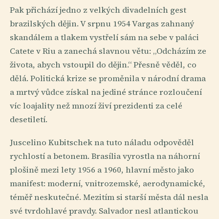
Pak přichází jedno z velkých divadelních gest
brazilských dějin. V srpnu 1954 Vargas zahnaný
skandálem a tlakem vystřelí sám na sebe v paláci
Catete v Riu a zanechá slavnou větu: „Odcházím ze
života, abych vstoupil do dějin.“ Přesně věděl, co
dělá. Politická krize se proměnila v národní drama
a mrtvý vůdce získal na jediné stránce rozloučení
víc loajality než mnozí živí prezidenti za celé
desetiletí.
Juscelino Kubitschek na tuto náladu odpověděl
rychlostí a betonem. Brasília vyrostla na náhorní
plošině mezi lety 1956 a 1960, hlavní město jako
manifest: moderní, vnitrozemské, aerodynamické,
téměř neskutečné. Mezitím si starší města dál nesla
své tvrdohlavé pravdy. Salvador nesl atlantickou