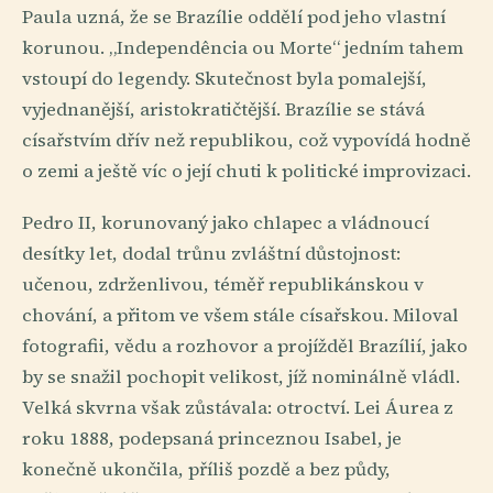
Paula uzná, že se Brazílie oddělí pod jeho vlastní
korunou. „Independência ou Morte“ jedním tahem
vstoupí do legendy. Skutečnost byla pomalejší,
vyjednanější, aristokratičtější. Brazílie se stává
císařstvím dřív než republikou, což vypovídá hodně
o zemi a ještě víc o její chuti k politické improvizaci.
Pedro II, korunovaný jako chlapec a vládnoucí
desítky let, dodal trůnu zvláštní důstojnost:
učenou, zdrženlivou, téměř republikánskou v
chování, a přitom ve všem stále císařskou. Miloval
fotografii, vědu a rozhovor a projížděl Brazílií, jako
by se snažil pochopit velikost, jíž nominálně vládl.
Velká skvrna však zůstávala: otroctví. Lei Áurea z
roku 1888, podepsaná princeznou Isabel, je
konečně ukončila, příliš pozdě a bez půdy,