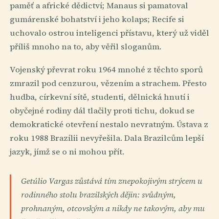
paměť a africké dědictví; Manaus si pamatoval
gumárenské bohatství i jeho kolaps; Recife si
uchovalo ostrou inteligenci přístavu, který už viděl
příliš mnoho na to, aby věřil sloganům.
Vojenský převrat roku 1964 mnohé z těchto sporů
zmrazil pod cenzurou, vězením a strachem. Přesto
hudba, církevní sítě, studenti, dělnická hnutí i
obyčejné rodiny dál tlačily proti tichu, dokud se
demokratické otevření nestalo nevratným. Ústava z
roku 1988 Brazílii nevyřešila. Dala Brazilcům lepší
jazyk, jímž se o ni mohou přít.
Getúlio Vargas zůstává tím znepokojivým strýcem u
rodinného stolu brazilských dějin: svůdným,
prohnaným, otcovským a nikdy ne takovým, aby mu