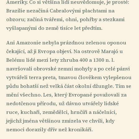
Ameriky. Co si většina lidí neuvědomuje, je prosté:
Brazílie nezačíná Cabralovými plachtami na
obzoru; začíná tvářemi, ohni, pohřby a stezkami
vyšlapanými do země tisíce let předtím.
Ani Amazonie nebyla prázdnou zelenou oponou
čekající, až ji Evropa objeví. Na ostrově Marajó u
Belému lidé mezi lety zhruba 400 a 1300 n. l.
navršovali obrovské zemní mohyly a po celé pánvi
vytvářeli terra preta, tmavou člověkem vylepšenou
půdu bohatší než velká část okolní džungle. Tím se
mění všechno. Les, který Evropané považovali za
nedotčenou přírodu, už dávno utvářely lidské
ruce, kuchaři, zemědělci, hrnčíři a náčelníci,
jejichž jména většinou zmizela ve chvíli, kdy
nemoci dorazily dřív než kronikáři.