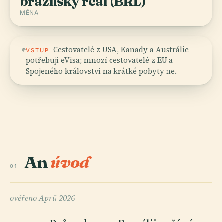
brazilský real (BRL)
MĚNA
Cestovatelé z USA, Kanady a Austrálie
VSTUP
potřebují eVisa; mnozí cestovatelé z EU a
Spojeného království na krátké pobyty ne.
An
úvod
01
ověřeno
April 2026