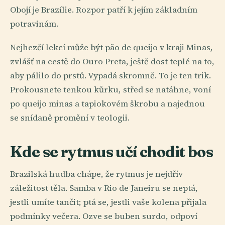
Obojí je Brazílie. Rozpor patří k jejím základním
potravinám.
Nejhezčí lekcí může být pão de queijo v kraji Minas,
zvlášť na cestě do Ouro Preta, ještě dost teplé na to,
aby pálilo do prstů. Vypadá skromně. To je ten trik.
Prokousnete tenkou kůrku, střed se natáhne, voní
po queijo minas a tapiokovém škrobu a najednou
se snídaně promění v teologii.
Kde se rytmus učí chodit bos
Brazilská hudba chápe, že rytmus je nejdřív
záležitost těla. Samba v Rio de Janeiru se neptá,
jestli umíte tančit; ptá se, jestli vaše kolena přijala
podmínky večera. Ozve se buben surdo, odpoví