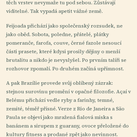
těch vrstev nevymaže tu pod sebou. Zůstávají
viditelné. Tak vypadá apetit vážné země.
Feijoada přichází jako společenský rozsudek, ne
jako oběd. Sobota, poledne, přátelé, plátky
pomeranče, farofa, couve, černé fazole nesoucí
části prasete, které kdysi prosily dějiny o menší
brutalitu a nikdo je nevyslyšel. Po prvním talíři se
rozhovor zpomalí. Po druhém začíná upřímnost.
A pak Brazílie provede svůj oblíbený zázrak:
stejnou surovinu promění v opačné filozofie. Açaí v
Belému přichází vedle ryby a farinhy, temné,
zemité, téměř přísné. Verze z Rio de Janeira a São
Paula se objeví jako mražená fialová miska s
banánem a sirupem z guarany, ovoce přeložené do
kultury fitness a prodané zpět jako nevinnost.