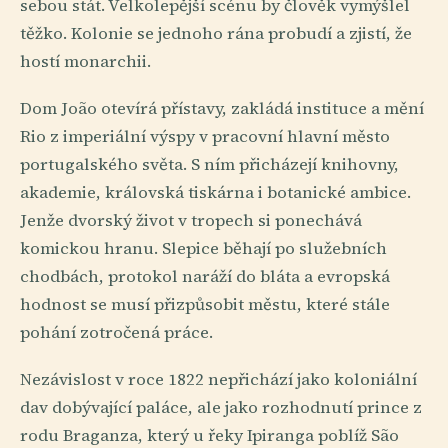
sebou stát. Velkolepější scénu by člověk vymýšlel
těžko. Kolonie se jednoho rána probudí a zjistí, že
hostí monarchii.
Dom João otevírá přístavy, zakládá instituce a mění
Rio z imperiální výspy v pracovní hlavní město
portugalského světa. S ním přicházejí knihovny,
akademie, královská tiskárna i botanické ambice.
Jenže dvorský život v tropech si ponechává
komickou hranu. Slepice běhají po služebních
chodbách, protokol naráží do bláta a evropská
hodnost se musí přizpůsobit městu, které stále
pohání zotročená práce.
Nezávislost v roce 1822 nepřichází jako koloniální
dav dobývající paláce, ale jako rozhodnutí prince z
rodu Braganza, který u řeky Ipiranga poblíž São