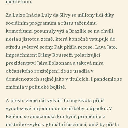
měřitelnou.
Za Luize Inácia Luly da Silvy se miliony lidí díky
sociálním programům a růstu taženému
komoditami posunuly výš a Brazílie se na chvíli
nesla s jistotou země, která konečně vstupuje do
středu světové scény. Pak přišla recese, Lava Jato,
impeachment Dilmy Rousseff, polarizující
prezidentství Jaira Bolsonara a taková míra
občanského rozštěpení, že se usadila v
domácnostech stejně jako v titulcích. I pandemie se
změnila v politické bojiště.
A přesto země dál vytváří formy života příliš
vynalézavé na jednoduché příběhy o úpadku. V
Belému se amazonská kuchyně proměnila z
místního zvyku v globální fascinaci, aniž by přišla