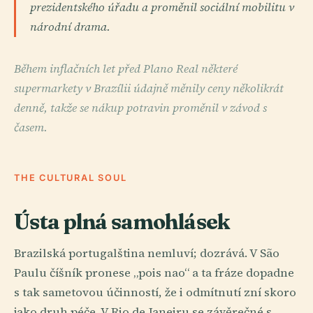
prezidentského úřadu a proměnil sociální mobilitu v
národní drama.
Během inflačních let před Plano Real některé
supermarkety v Brazílii údajně měnily ceny několikrát
denně, takže se nákup potravin proměnil v závod s
časem.
THE CULTURAL SOUL
Ústa plná samohlásek
Brazilská portugalština nemluví; dozrává. V São
Paulu číšník pronese „pois nao“ a ta fráze dopadne
s tak sametovou účinností, že i odmítnutí zní skoro
jako druh péče. V Rio de Janeiru se závěrečné s