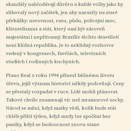
skandály nahlodávají důvěru a každé volby jako by
slibovaly nový začátek, jen aby narazily na staré
překážky: nerovnost, rasu, půdu, policejní moc,
klientelismus a stát, který umí být zároveň
majestátní i nepřítomný. Brazílie těchto desetiletí
není klidná republika. Je to neklidný rozhovor
vedený v kongresech, favélách, televizních
studiích i rodinných kuchyních.
Plano Real z roku 1994 přinesl běžnému životu
úlevu, jejíž význam historici někdy podceňují. Ceny
se přestaly rozpadat v ruce. Lidé mohli plánovat.
Takové chvíle znamenají víc než mramorové sochy.
Národ se mění, když matky vědí, kolik bude stát
chléb příští týden, když mzdy lze spočítat bez
paniky, když se budoucnost znovu stane