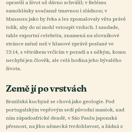
opravili a život už dávno schválil; v Belému
samohlásky současně tmavnou i sládnou; v
Manausu jako by řeka a les zpomalovaly větu právě
tolik, aby do ní mohl vstoupit vzduch. I saudade,
tahle exportní celebrita, znamená na slovníkové
stránce méně než v hlasové zprávě poslané ve
23:14, s větrákem vrčícím v pozadí a s někým, komu
nechybí jen člověk, ale celá hodina jeho bývalého
života.
Země jí po vrstvách
Brazilská kuchyně se chová jako geologie. Pod
portugalským vepřovým sedí původní maniok, nad
ním západoafrické dendê, v São Paulu japonská
přesnost, na jihu německá tvrdohlavost, a žádná z