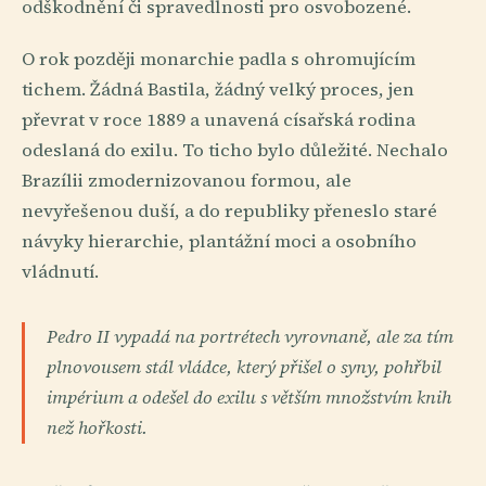
odškodnění či spravedlnosti pro osvobozené.
O rok později monarchie padla s ohromujícím
tichem. Žádná Bastila, žádný velký proces, jen
převrat v roce 1889 a unavená císařská rodina
odeslaná do exilu. To ticho bylo důležité. Nechalo
Brazílii zmodernizovanou formou, ale
nevyřešenou duší, a do republiky přeneslo staré
návyky hierarchie, plantážní moci a osobního
vládnutí.
Pedro II vypadá na portrétech vyrovnaně, ale za tím
plnovousem stál vládce, který přišel o syny, pohřbil
impérium a odešel do exilu s větším množstvím knih
než hořkosti.