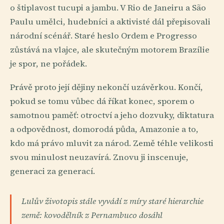
o štiplavost tucupi a jambu. V Rio de Janeiru a São
Paulu umělci, hudebníci a aktivisté dál přepisovali
národní scénář. Staré heslo Ordem e Progresso
zůstává na vlajce, ale skutečným motorem Brazílie
je spor, ne pořádek.
Právě proto její dějiny nekončí uzávěrkou. Končí,
pokud se tomu vůbec dá říkat konec, sporem o
samotnou paměť: otroctví a jeho dozvuky, diktatura
a odpovědnost, domorodá půda, Amazonie a to,
kdo má právo mluvit za národ. Země téhle velikosti
svou minulost neuzavírá. Znovu ji inscenuje,
generaci za generací.
Lulův životopis stále vyvádí z míry staré hierarchie
země: kovodělník z Pernambuco dosáhl