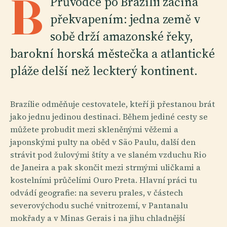
B
Průvodce po Brazílii začíná
překvapením: jedna země v
sobě drží amazonské řeky,
barokní horská městečka a atlantické
pláže delší než leckterý kontinent.
Brazílie odměňuje cestovatele, kteří ji přestanou brát
jako jednu jedinou destinaci. Během jediné cesty se
můžete probudit mezi skleněnými věžemi a
japonskými pulty na oběd v São Paulu, další den
strávit pod žulovými štíty a ve slaném vzduchu Rio
de Janeira a pak skončit mezi strmými uličkami a
kostelními průčelími Ouro Preta. Hlavní práci tu
odvádí geografie: na severu prales, v částech
severovýchodu suché vnitrozemí, v Pantanalu
mokřady a v Minas Gerais i na jihu chladnější