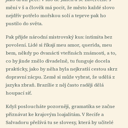
mění v š a člověk má pocit, že město každé slovo
nejdřív potřelo mořskou solí a teprve pak ho
pustilo do světa.
Pak přijde národní mistrovský kus: intimita bez
povolení. Lidé si říkají meu amor, querida, meu
bem, někdy po dvanácti vteřinách známosti, a to,
co by jinde znělo divadelně, tu funguje docela
prakticky, jako by něha byla nejkratší cestou skrz
dopravní zácpu. Země si může vybrat, že udělá z
jazyka zbraň. Brazílie z něj často raději dělá
houpací síť.
Když posloucháte pozorněji, gramatika se začne
přiznávat ke krajovým loajalitám. V Recife a
Salvadoru přežívá tu se slovesy, která by učitelé