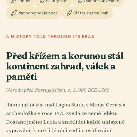
Foodie
History Buff
Outdoor Adventure
Photography Hotspot
Off the Beaten Path
A HISTORY TOLD THROUGH ITS ERAS
Před křížem a korunou stál
kontinent zahrad, válek a
paměti
Národy před Portugalskem, c. 11000 BCE-1500
Ranní mlha visí nad Lagoa Santa v Minas Gerais a
archeoložka v roce 1975 zvedá ze země lebku.
Dostane jméno Luzia a zneklidní každé uhlazené
vyprávění, které lidé rádi vedli o osidlování