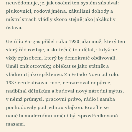
neuvědomuje, je, jak osobní ten systém zůstával:
plukovníci, rodová jména, zákulisní dohody a
místní strach vládly skoro stejně jako jakákoliv
ústava.
Getúlio Vargas přišel roku 1930 jako muž, který ten
starý řád rozbije, a skutečně to udělal, i když ne
vždy způsobem, který by demokraté obdivovali.
Uměl znít otcovsky, oblékat se jako státník a
vládnout jako spiklenec. Za Estado Novo od roku
1937 centralizoval moc, cenzuroval odpůrce,
nadbíhal dělníkům a budoval nový národní mýtus,
v němž průmysl, pracovní právo, rádio i samba
pochodovaly pod jednou vlajkou. Brazílie se
naučila modernímu umění být zprostředkovaná
masami.