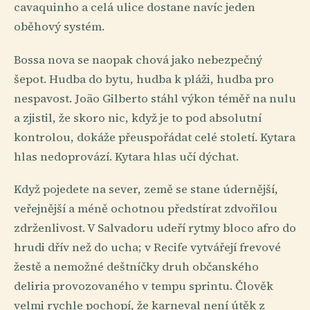
cavaquinho a celá ulice dostane navíc jeden
oběhový systém.
Bossa nova se naopak chová jako nebezpečný
šepot. Hudba do bytu, hudba k pláži, hudba pro
nespavost. João Gilberto stáhl výkon téměř na nulu
a zjistil, že skoro nic, když je to pod absolutní
kontrolou, dokáže přeuspořádat celé století. Kytara
hlas nedoprovází. Kytara hlas učí dýchat.
Když pojedete na sever, země se stane údernější,
veřejnější a méně ochotnou předstírat zdvořilou
zdrženlivost. V Salvadoru udeří rytmy bloco afro do
hrudi dřív než do ucha; v Recife vytvářejí frevové
žestě a nemožné deštníčky druh občanského
deliria provozovaného v tempu sprintu. Člověk
velmi rychle pochopí, že karneval není útěk z