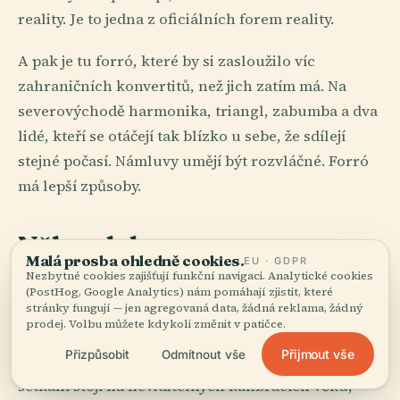
reality. Je to jedna z oficiálních forem reality.
A pak je tu forró, které by si zasloužilo víc
zahraničních konvertitů, než jich zatím má. Na
severovýchodě harmonika, triangl, zabumba a dva
lidé, kteří se otáčejí tak blízko u sebe, že sdílejí
stejné počasí. Námluvy umějí být rozvláčné. Forró
má lepší způsoby.
Něha s lokty
Malá prosba ohledně cookies.
EU · GDPR
Nezbytné cookies zajišťují funkční navigaci. Analytické cookies
Brazilská etiketa je vřelá, ale není ledabylá. Ten
(PostHog, Google Analytics) nám pomáhají zjistit, které
stránky fungují — jen agregovaná data, žádná reklama, žádný
rozdíl je důležitý. Lidé vás zdraví polibkem, během
prodej. Volbu můžete kdykoli změnit v patičce.
věty se dotknou vaší paže, zeptají se odkud jste
Přijmout vše
Přizpůsobit
Odmítnout vše
ještě předtím, než dorazí káva, a přesto celé to
setkání stojí na neviditelných kalibracích věku,