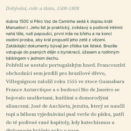
Dobývání, cukr a zlato, 1500-1808
dubna 1500 si Pêro Vaz de Caminha sedá k dopisu králi
Manuelovi I. Jeho list je praktický, zvědavý a podivně intimní:
nahá těla, rudí papoušci, první mše na břehu a na konci
osobní prosba, aby král propustil jeho zetě z vězení.
Zakládající dokumenty bývají jen zřídka tak lidské. Brazílie
vstupuje do psaných dějin s byrokracií, úžasem a rodinným
lobbingem v jednom dechu.
Pobřeží se nestalo portugalským hned. Francouzští
obchodníci sem jezdili pro brazilové dřevo,
Villegaignon založil roku 1555 ve ztoce Guanabara
France Antarctique a o budoucí Rio de Janeiro se
bojovalo mušketami, kněžími a domorodými
aliancemi. José de Anchieta, jezuita, který se naučil
tupi a během vyjednávání psal verše do písku, patří
do té podivné rané kapitoly, kdy katechismus a
diplomacie kráčely ruku v ruce.