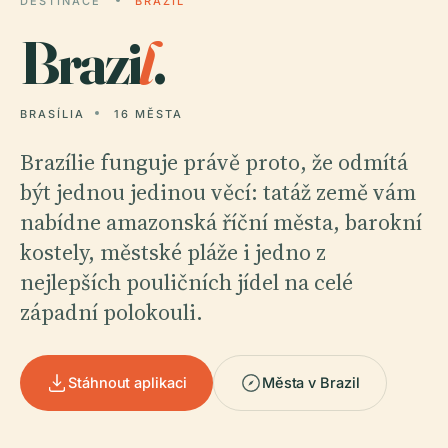
DESTINACE
BRAZIL
Brazi
l
.
BRASÍLIA
16 MĚSTA
Brazílie funguje právě proto, že odmítá
být jednou jedinou věcí: tatáž země vám
nabídne amazonská říční města, barokní
kostely, městské pláže i jedno z
nejlepších pouličních jídel na celé
západní polokouli.
Stáhnout aplikaci
Města v Brazil