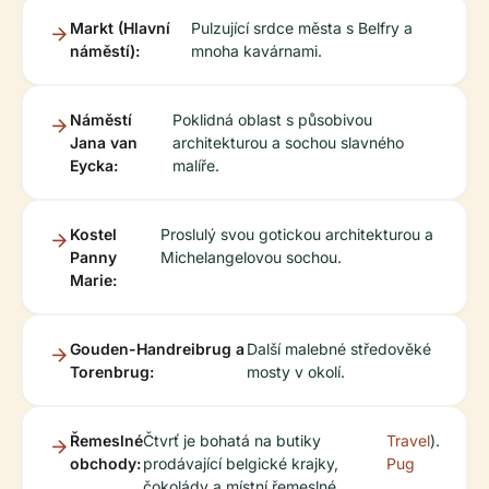
Markt (Hlavní
Pulzující srdce města s Belfry a
náměstí):
mnoha kavárnami.
Náměstí
Poklidná oblast s působivou
Jana van
architekturou a sochou slavného
Eycka:
malíře.
Kostel
Proslulý svou gotickou architekturou a
Panny
Michelangelovou sochou.
Marie:
Gouden-Handreibrug a
Další malebné středověké
Torenbrug:
mosty v okolí.
Řemeslné
Čtvrť je bohatá na butiky
Travel
).
obchody:
prodávající belgické krajky,
Pug
čokolády a místní řemeslné