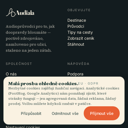
OBJEVUJTE
Audiala
Destinace
Audioprůvodci pro to, jak
Průvodci
doopravdy bloumáte —
Tipy na cesty
poctivě zdrojováno,
Zobrazit ceník
namluveno pro ulici,
Stáhnout
staženo na jeden zátah.
SPOLEČNOST
NÁPOVĚDA
O nás
Podpora
Redakční proces
Řešení potíží s aplikací
Malá prosba ohledně cookies.
EU · GDPR
Poslání
Kontakt
Nezbytné cookies zajišťují funkční navigaci. Analytické cookies
Staňte se partnerem
(PostHog, Google Analytics) nám pomáhají zjistit, které
stránky fungují — jen agregovaná data, žádná reklama, žádný
prodej. Volbu můžete kdykoli změnit v patičce.
PRÁVNÍ INFORMACE
Přijmout vše
Přizpůsobit
Odmítnout vše
Soukromí
Podmínky
Nastavení cookies