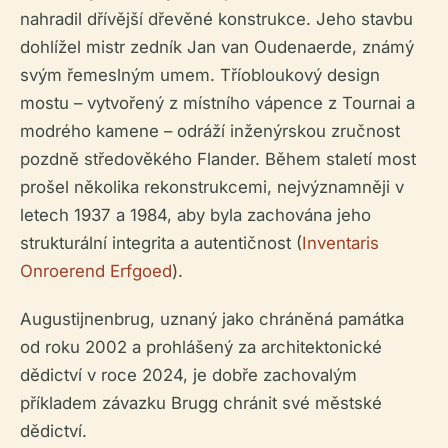
nahradil dřívější dřevěné konstrukce. Jeho stavbu
dohlížel mistr zedník Jan van Oudenaerde, známý
svým řemeslným umem. Tříobloukový design
mostu – vytvořený z místního vápence z Tournai a
modrého kamene – odráží inženýrskou zručnost
pozdně středověkého Flander. Během staletí most
prošel několika rekonstrukcemi, nejvýznamněji v
letech 1937 a 1984, aby byla zachována jeho
strukturální integrita a autentičnost (
Inventaris
Onroerend Erfgoed
).
Augustijnenbrug, uznaný jako chráněná památka
od roku 2002 a prohlášený za architektonické
dědictví v roce 2024, je dobře zachovalým
příkladem závazku Brugg chránit své městské
dědictví.