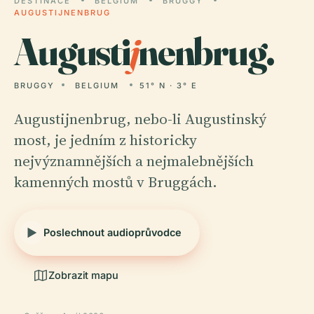
DESTINACE
BELGIUM
BRUGGY
AUGUSTIJNENBRUG
Augusti
j
nenbrug.
BRUGGY
BELGIUM
51° N · 3° E
Augustijnenbrug, nebo-li Augustinský
most, je jedním z historicky
nejvýznamnějších a nejmalebnějších
kamenných mostů v Bruggách.
Poslechnout audioprůvodce
Zobrazit mapu