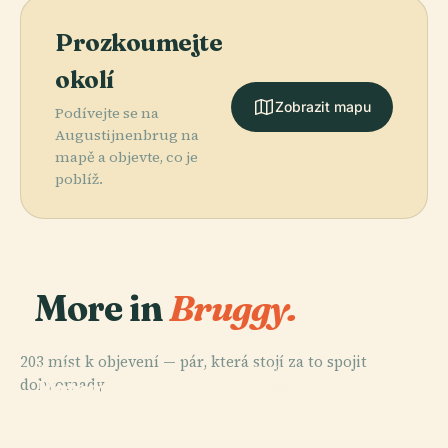
Prozkoumejte
okolí
Zobrazit mapu
Podívejte se na
Augustijnenbrug na
mapě a objevte, co je
poblíž.
More in
Bruggy.
203 míst k objevení — pár, která stojí za to spojit
PLACE
PLACE
PLACE
dohromady.
Katedrála
Muzeum
Kostel Panny
PLACE
Svatého
Bazilika Svaté
Groeninge
Marie
Donatiana
Krve