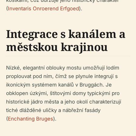
kostkami, což udržuje jeho historický charakter
(
Inventaris Onroerend Erfgoed
).
Integrace s kanálem a
městskou krajinou
Nízké, elegantní oblouky mostu umožňují lodím
proplouvat pod ním, čímž se plynule integrují s
ikonickým systémem kanálů v Bruggách. Je
obklopen úzkými, štítovými domy typickými pro
historické jádro města a jeho okolí charakterizují
tiché dlážděné uličky a nábřežní fasády
(
Enchanting Bruges
).