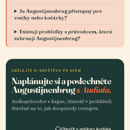
Je Augustijnenbrug přístupný pro
vozíky nebo kočárky?
Existují prohlídky s průvodcem, které
zahrnují Augustijnenbrug?
UDĚLEJTE SI NÁVŠTĚVU PO SVÉM
Naplánujte si a poslechněte
Augustijnenbrug
s Audiala.
Audioprůvodce v kapse, itinerář v prohlížeči.
Stavěné na to, jak doopravdy cestujete.
Otevřít v aplikaci Audiala