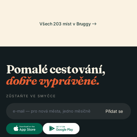
Všech 203 míst v Bruggy
Pomalé cestování,
dobře vyprávěné.
ZŮSTAŇTE VE SMYČCE
Přidat se