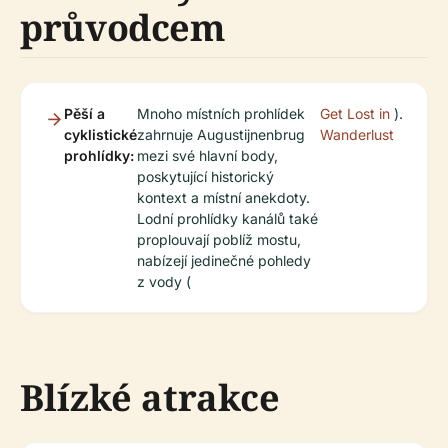
průvodcem
Pěší a
Mnoho místních prohlídek
Get Lost in
).
cyklistické
zahrnuje Augustijnenbrug
Wanderlust
prohlídky:
mezi své hlavní body,
poskytující historický
kontext a místní anekdoty.
Lodní prohlídky kanálů také
proplouvají poblíž mostu,
nabízejí jedinečné pohledy
z vody (
Blízké atrakce