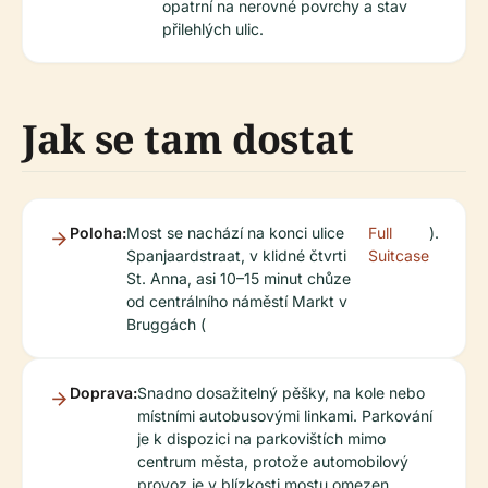
opatrní na nerovné povrchy a stav
přilehlých ulic.
Jak se tam dostat
Poloha:
Most se nachází na konci ulice
Full
).
Spanjaardstraat, v klidné čtvrti
Suitcase
St. Anna, asi 10–15 minut chůze
od centrálního náměstí Markt v
Bruggách (
Doprava:
Snadno dosažitelný pěšky, na kole nebo
místními autobusovými linkami. Parkování
je k dispozici na parkovištích mimo
centrum města, protože automobilový
provoz je v blízkosti mostu omezen.