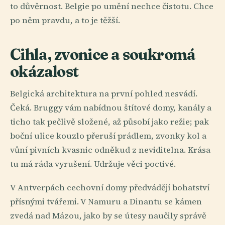
to důvěrnost. Belgie po umění nechce čistotu. Chce
po něm pravdu, a to je těžší.
Cihla, zvonice a soukromá
okázalost
Belgická architektura na první pohled nesvádí.
Čeká. Bruggy vám nabídnou štítové domy, kanály a
ticho tak pečlivě složené, až působí jako režie; pak
boční ulice kouzlo přeruší prádlem, zvonky kol a
vůní pivních kvasnic odněkud z neviditelna. Krása
tu má ráda vyrušení. Udržuje věci poctivé.
V Antverpách cechovní domy předvádějí bohatství
přísnými tvářemi. V Namuru a Dinantu se kámen
zvedá nad Mázou, jako by se útesy naučily správě