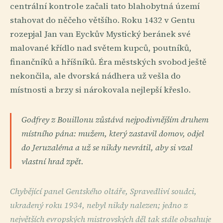
centrální kontrole začali tato blahobytná území
stahovat do něčeho většího. Roku 1432 v Gentu
rozepjal Jan van Eyckův Mystický beránek své
malované křídlo nad světem kupců, poutníků,
finančníků a hříšníků. Éra městských svobod ještě
nekončila, ale dvorská nádhera už vešla do
místnosti a brzy si nárokovala nejlepší křeslo.
Godfrey z Bouillonu zůstává nejpodivnějším druhem
místního pána: mužem, který zastavil domov, odjel
do Jeruzaléma a už se nikdy nevrátil, aby si vzal
vlastní hrad zpět.
Chybějící panel Gentského oltáře, Spravedliví soudci,
ukradený roku 1934, nebyl nikdy nalezen; jedno z
největších evropských mistrovských děl tak stále obsahuje