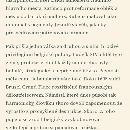
disciplínou. Brusel získal atmosféru vládního
hlavního města, zatímco protireformace oblékla
města do barokní nádhery. Rubens maloval jako
diplomat s pigmenty. Jezuité stavěli, jako by
přesvědčování potřebovalo mramor.
Pak přišla jedna válka za druhou a s nimi hrozivé
privilegium belgické polohy. Ludvík XIV. chtěl tyto
země, protože je chtěl každý monarcha: byly
bohaté, strategické a nepříjemně blízko. Pevnosti
měly cenu. A bombardování také. Roku 1695 viděl
Brusel Grand-Place roztříštěné francouzským
dělostřelectvem. Náměstí, které dnes působí tak
harmonicky, člověku skoro dovolí zapomenout, že
vyrostlo z promyšlené destrukce. Skoro. Z toho
popela se zrodil belgický zvyk obnovovat
velkolepě a přitom si pamatovat urážku.