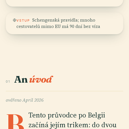
Schengenská pravidla; mnoho
VSTUP
cestovatelů mimo EU má 90 dní bez víza
An
úvod
01
ověřeno
April 2026
B
Tento průvodce po Belgii
začíná jejím trikem: do dvou