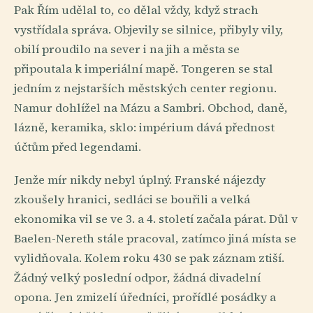
Pak Řím udělal to, co dělal vždy, když strach
vystřídala správa. Objevily se silnice, přibyly vily,
obilí proudilo na sever i na jih a města se
připoutala k imperiální mapě. Tongeren se stal
jedním z nejstarších městských center regionu.
Namur dohlížel na Mázu a Sambri. Obchod, daně,
lázně, keramika, sklo: impérium dává přednost
účtům před legendami.
Jenže mír nikdy nebyl úplný. Franské nájezdy
zkoušely hranici, sedláci se bouřili a velká
ekonomika vil se ve 3. a 4. století začala párat. Důl v
Baelen-Nereth stále pracoval, zatímco jiná místa se
vylidňovala. Kolem roku 430 se pak záznam ztiší.
Žádný velký poslední odpor, žádná divadelní
opona. Jen zmizelí úředníci, prořídlé posádky a