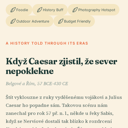
Foodie
History Buff
Photography Hotspot
Outdoor Adventure
Budget Friendly
A HISTORY TOLD THROUGH ITS ERAS
Když Caesar zjistil, že sever
nepoklekne
Belgové a Řím, 57 BCE-430 CE
Štít vyklouzne z ruky vyděšenému vojákovi a Julius
Caesar ho popadne sám. Takovou scénu nám
zanechal pro rok 57 př. n. l., někde u řeky Sabis,
když se Nerviové dostali tak blízko k rozdrcení