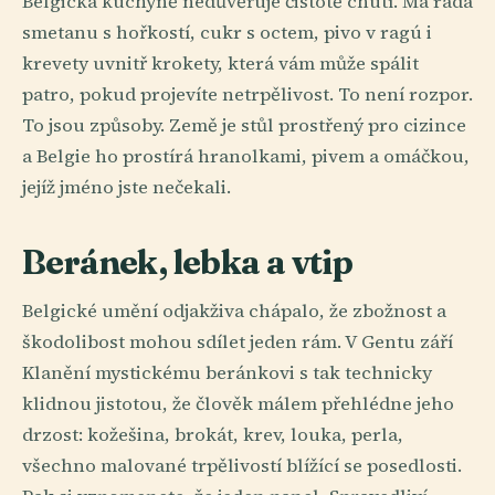
Belgická kuchyně nedůvěřuje čistotě chutí. Má ráda
smetanu s hořkostí, cukr s octem, pivo v ragú i
krevety uvnitř krokety, která vám může spálit
patro, pokud projevíte netrpělivost. To není rozpor.
To jsou způsoby. Země je stůl prostřený pro cizince
a Belgie ho prostírá hranolkami, pivem a omáčkou,
jejíž jméno jste nečekali.
Beránek, lebka a vtip
Belgické umění odjakživa chápalo, že zbožnost a
škodolibost mohou sdílet jeden rám. V Gentu září
Klanění mystickému beránkovi s tak technicky
klidnou jistotou, že člověk málem přehlédne jeho
drzost: kožešina, brokát, krev, louka, perla,
všechno malované trpělivostí blížící se posedlosti.