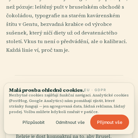
než pózuje: leštěný pult v bruselském obchodě s
čokoládou, typografie na starém kavárenském
štítu v Gentu, bezvadná krabice od výrobce
sušenek, který ničí diety už od devatenáctého
století. Vkus tu není o předvádění, ale o kalibraci.
Každá linie ví, proč tam je.
Malá prosba ohledně cookies.
EU · GDPR
Čím je Belgium
Nezbytné cookies zajišťují funkční navigaci. Analytické cookies
02
(PostHog, Google Analytics) nám pomáhají zjistit, které
nepřehlédnutelné
.
stránky fungují — jen agregovaná data, žádná reklama, žádný
prodej. Volbu můžete kdykoli změnit v patičce.
Přijmout vše
Přizpůsobit
Odmítnout vše
train
Stvořeno pro železnici
Belgie je dost kompaktní na to, aby Brusel,