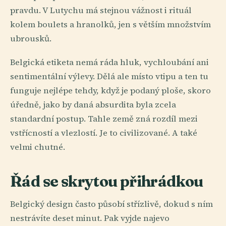
pravdu. V Lutychu má stejnou vážnost i rituál
kolem boulets a hranolků, jen s větším množstvím
ubrousků.
Belgická etiketa nemá ráda hluk, vychloubání ani
sentimentální výlevy. Dělá ale místo vtipu a ten tu
funguje nejlépe tehdy, když je podaný ploše, skoro
úředně, jako by daná absurdita byla zcela
standardní postup. Tahle země zná rozdíl mezi
vstřícností a vlezlostí. Je to civilizované. A také
velmi chutné.
Řád se skrytou přihrádkou
Belgický design často působí střízlivě, dokud s ním
nestrávíte deset minut. Pak vyjde najevo