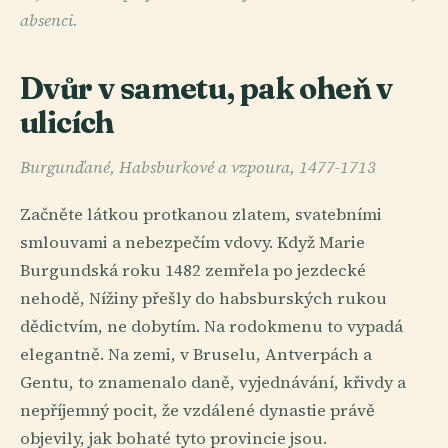
absenci.
Dvůr v sametu, pak oheň v
ulicích
Burgunďané, Habsburkové a vzpoura, 1477-1713
Začněte látkou protkanou zlatem, svatebními
smlouvami a nebezpečím vdovy. Když Marie
Burgundská roku 1482 zemřela po jezdecké
nehodě, Nížiny přešly do habsburských rukou
dědictvím, ne dobytím. Na rodokmenu to vypadá
elegantně. Na zemi, v Bruselu, Antverpách a
Gentu, to znamenalo daně, vyjednávání, křivdy a
nepříjemný pocit, že vzdálené dynastie právě
objevily, jak bohaté tyto provincie jsou.