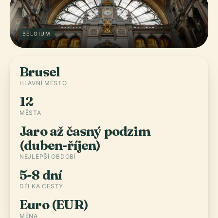
BELGIUM
Brusel
HLAVNÍ MĚSTO
12
MĚSTA
Jaro až časný podzim
(duben-říjen)
NEJLEPŠÍ OBDOBÍ
5-8 dní
DÉLKA CESTY
Euro (EUR)
MĚNA