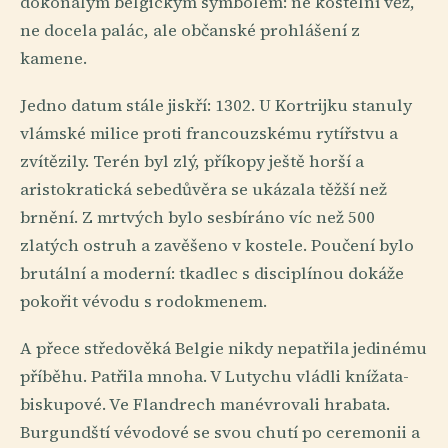
dokonalým belgickým symbolem: ne kostelní věž,
ne docela palác, ale občanské prohlášení z
kamene.
Jedno datum stále jiskří: 1302. U Kortrijku stanuly
vlámské milice proti francouzskému rytířstvu a
zvítězily. Terén byl zlý, příkopy ještě horší a
aristokratická sebedůvěra se ukázala těžší než
brnění. Z mrtvých bylo sesbíráno víc než 500
zlatých ostruh a zavěšeno v kostele. Poučení bylo
brutální a moderní: tkadlec s disciplínou dokáže
pokořit vévodu s rodokmenem.
A přece středověká Belgie nikdy nepatřila jedinému
příběhu. Patřila mnoha. V Lutychu vládli knížata-
biskupové. Ve Flandrech manévrovali hrabata.
Burgundští vévodové se svou chutí po ceremonii a