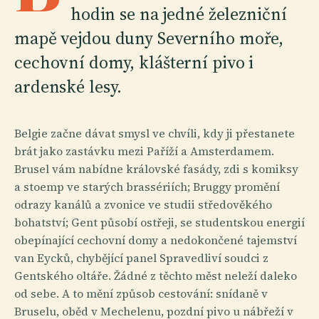
hodin se na jedné železniční
mapě vejdou duny Severního moře,
cechovní domy, klášterní pivo i
ardenské lesy.
Belgie začne dávat smysl ve chvíli, kdy ji přestanete
brát jako zastávku mezi Paříží a Amsterdamem.
Brusel vám nabídne královské fasády, zdi s komiksy
a stoemp ve starých brassériích; Bruggy promění
odrazy kanálů a zvonice ve studii středověkého
bohatství; Gent působí ostřeji, se studentskou energií
obepínající cechovní domy a nedokončené tajemství
van Eycků, chybějící panel Spravedliví soudci z
Gentského oltáře. Žádné z těchto měst neleží daleko
od sebe. A to mění způsob cestování: snídaně v
Bruselu, oběd v Mechelenu, pozdní pivo u nábřeží v