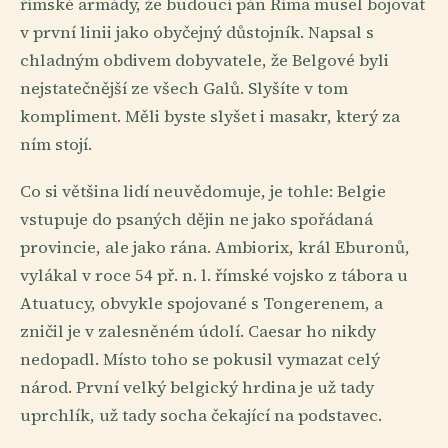
římské armády, že budoucí pán Říma musel bojovat
v první linii jako obyčejný důstojník. Napsal s
chladným obdivem dobyvatele, že Belgové byli
nejstatečnější ze všech Galů. Slyšíte v tom
kompliment. Měli byste slyšet i masakr, který za
ním stojí.
Co si většina lidí neuvědomuje, je tohle: Belgie
vstupuje do psaných dějin ne jako spořádaná
provincie, ale jako rána. Ambiorix, král Eburonů,
vylákal v roce 54 př. n. l. římské vojsko z tábora u
Atuatucy, obvykle spojované s Tongerenem, a
zničil je v zalesněném údolí. Caesar ho nikdy
nedopadl. Místo toho se pokusil vymazat celý
národ. První velký belgický hrdina je už tady
uprchlík, už tady socha čekající na podstavec.