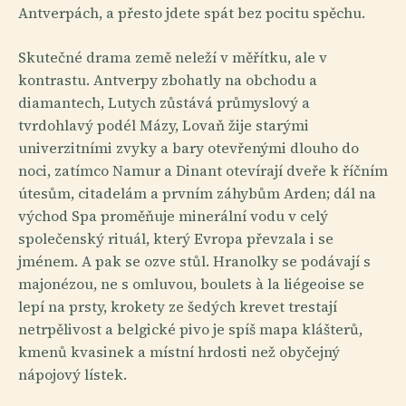
Antverpách, a přesto jdete spát bez pocitu spěchu.
Skutečné drama země neleží v měřítku, ale v
kontrastu. Antverpy zbohatly na obchodu a
diamantech, Lutych zůstává průmyslový a
tvrdohlavý podél Mázy, Lovaň žije starými
univerzitními zvyky a bary otevřenými dlouho do
noci, zatímco Namur a Dinant otevírají dveře k říčním
útesům, citadelám a prvním záhybům Arden; dál na
východ Spa proměňuje minerální vodu v celý
společenský rituál, který Evropa převzala i se
jménem. A pak se ozve stůl. Hranolky se podávají s
majonézou, ne s omluvou, boulets à la liégeoise se
lepí na prsty, krokety ze šedých krevet trestají
netrpělivost a belgické pivo je spíš mapa klášterů,
kmenů kvasinek a místní hrdosti než obyčejný
nápojový lístek.