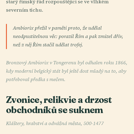
starý římský řád rozpouštějící se ve vlhkém
severním tichu.
Ambiorix přežil v paměti proto, že udělal
neodpustitelnou věc: porazil Řím a pak zmizel dřív,
než z něj Řím stačil udělat trofej.
Bronzový Ambiorix v Tongerenu byl odhalen roku 1866,
kdy moderní belgický stát byl ještě dost mladý na to, aby
potřeboval předka s mečem.
Zvonice, relikvie a drzost
obchodníků se suknem
Kláštery, hrabství a odvážná města, 500-1477