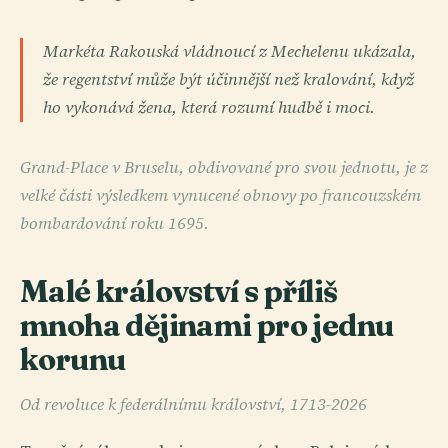
Markéta Rakouská vládnoucí z Mechelenu ukázala,
že regentství může být účinnější než kralování, když
ho vykonává žena, která rozumí hudbě i moci.
Grand-Place v Bruselu, obdivované pro svou jednotu, je z
velké části výsledkem vynucené obnovy po francouzském
bombardování roku 1695.
Malé království s příliš
mnoha dějinami pro jednu
korunu
Od revoluce k federálnímu království, 1713-2026