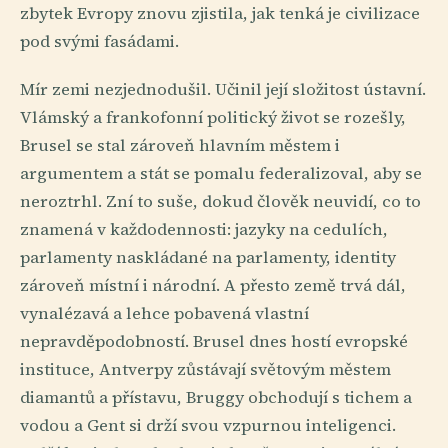
zbytek Evropy znovu zjistila, jak tenká je civilizace
pod svými fasádami.
Mír zemi nezjednodušil. Učinil její složitost ústavní.
Vlámský a frankofonní politický život se rozešly,
Brusel se stal zároveň hlavním městem i
argumentem a stát se pomalu federalizoval, aby se
neroztrhl. Zní to suše, dokud člověk neuvidí, co to
znamená v každodennosti: jazyky na cedulích,
parlamenty naskládané na parlamenty, identity
zároveň místní i národní. A přesto země trvá dál,
vynalézavá a lehce pobavená vlastní
nepravděpodobností. Brusel dnes hostí evropské
instituce, Antverpy zůstávají světovým městem
diamantů a přístavu, Bruggy obchodují s tichem a
vodou a Gent si drží svou vzpurnou inteligenci.