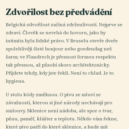
Zdvořilost bez předvádění
Belgická zdvořilost začíná zdrženlivostí. Nejprve se
zdraví. Člověk se nevrhá do hovoru, jako by
intimita byla lidské právo. V Bruselu otevře dveře
spolehlivěji čisté bonjour nebo goedendag než
šarm; ve Flandrech je přesnost formou respektu
tak přesnou, až působí skoro architektonicky.
Přijdete tehdy, kdy jste řekli. Není to chlad. Je to
hygiena.
U stolu kódy změknou. O pivu se mluví se
závažností, kterou si jiné národy nechávají pro
smlouvy. Sklenice není nádoba, ale spor o tvar,
pěnu, paměť, klášter a teplotu. Někdo vám řekne,
které pivo patří do které sklenice, a bude mít