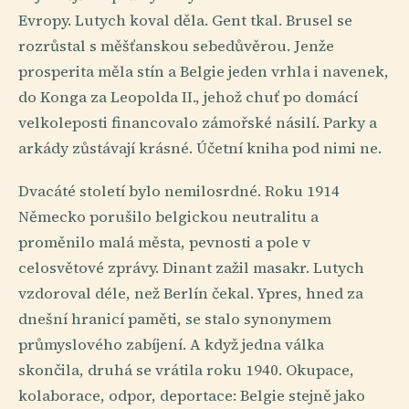
Evropy. Lutych koval děla. Gent tkal. Brusel se
rozrůstal s měšťanskou sebedůvěrou. Jenže
prosperita měla stín a Belgie jeden vrhla i navenek,
do Konga za Leopolda II., jehož chuť po domácí
velkoleposti financovalo zámořské násilí. Parky a
arkády zůstávají krásné. Účetní kniha pod nimi ne.
Dvacáté století bylo nemilosrdné. Roku 1914
Německo porušilo belgickou neutralitu a
proměnilo malá města, pevnosti a pole v
celosvětové zprávy. Dinant zažil masakr. Lutych
vzdoroval déle, než Berlín čekal. Ypres, hned za
dnešní hranicí paměti, se stalo synonymem
průmyslového zabíjení. A když jedna válka
skončila, druhá se vrátila roku 1940. Okupace,
kolaborace, odpor, deportace: Belgie stejně jako