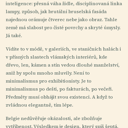
inteligence: přesná váha židle, disciplinovaná linka
lampy, způsob, jak brutální bruselská fasáda
najednou orámuje čtverec nebe jako obraz. Tahle
země má slabost pro čisté povrchy a skryté úmysly.
Já také.
Vidíte to v módě, v galeriích, ve staničních halách i
v přísných slastech vlámských interiérů, kde
dřevo, len, kámen a stín vedou dlouhé manželství,
aniž by spolu mnoho mluvily. Není to
minimalismus pro exhibitionisty. Je to
minimalismus po dešti, po fakturách, po večeři.
Předměty musí obhájit svou existenci. A když to
zvládnou elegantně, tím lépe.
Belgie nedůvěřuje okázalosti, ale zbožňuje
vytříbenost. Výsledkem je design, který spíš šeptá,