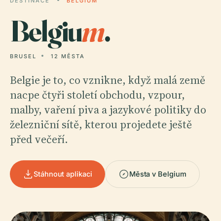
DESTINACE
BELGIUM
Belgiu
m
.
BRUSEL
12 MĚSTA
Belgie je to, co vznikne, když malá země
nacpe čtyři století obchodu, vzpour,
malby, vaření piva a jazykové politiky do
železniční sítě, kterou projedete ještě
před večeří.
Stáhnout aplikaci
Města v Belgium