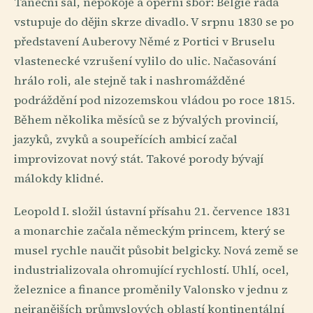
Taneční sál, nepokoje a operní sbor: Belgie ráda
vstupuje do dějin skrze divadlo. V srpnu 1830 se po
představení Auberovy Němé z Portici v Bruselu
vlastenecké vzrušení vylilo do ulic. Načasování
hrálo roli, ale stejně tak i nashromážděné
podráždění pod nizozemskou vládou po roce 1815.
Během několika měsíců se z bývalých provincií,
jazyků, zvyků a soupeřících ambicí začal
improvizovat nový stát. Takové porody bývají
málokdy klidné.
Leopold I. složil ústavní přísahu 21. července 1831
a monarchie začala německým princem, který se
musel rychle naučit působit belgicky. Nová země se
industrializovala ohromující rychlostí. Uhlí, ocel,
železnice a finance proměnily Valonsko v jednu z
nejranějších průmyslových oblastí kontinentální