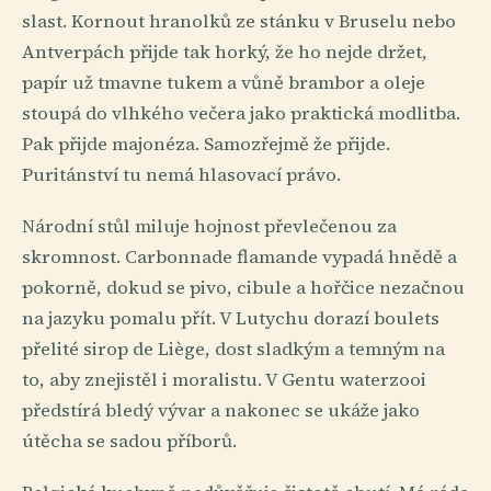
slast. Kornout hranolků ze stánku v Bruselu nebo
Antverpách přijde tak horký, že ho nejde držet,
papír už tmavne tukem a vůně brambor a oleje
stoupá do vlhkého večera jako praktická modlitba.
Pak přijde majonéza. Samozřejmě že přijde.
Puritánství tu nemá hlasovací právo.
Národní stůl miluje hojnost převlečenou za
skromnost. Carbonnade flamande vypadá hnědě a
pokorně, dokud se pivo, cibule a hořčice nezačnou
na jazyku pomalu přít. V Lutychu dorazí boulets
přelité sirop de Liège, dost sladkým a temným na
to, aby znejistěl i moralistu. V Gentu waterzooi
předstírá bledý vývar a nakonec se ukáže jako
útěcha se sadou příborů.