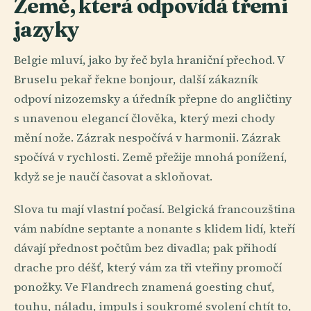
Země, která odpovídá třemi
jazyky
Belgie mluví, jako by řeč byla hraniční přechod. V
Bruselu pekař řekne bonjour, další zákazník
odpoví nizozemsky a úředník přepne do angličtiny
s unavenou elegancí člověka, který mezi chody
mění nože. Zázrak nespočívá v harmonii. Zázrak
spočívá v rychlosti. Země přežije mnohá ponížení,
když se je naučí časovat a skloňovat.
Slova tu mají vlastní počasí. Belgická francouzština
vám nabídne septante a nonante s klidem lidí, kteří
dávají přednost počtům bez divadla; pak přihodí
drache pro déšť, který vám za tři vteřiny promočí
ponožky. Ve Flandrech znamená goesting chuť,
touhu, náladu, impuls i soukromé svolení chtít to,