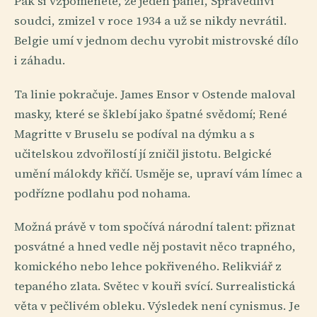
Pak si vzpomenete, že jeden panel, Spravedliví
soudci, zmizel v roce 1934 a už se nikdy nevrátil.
Belgie umí v jednom dechu vyrobit mistrovské dílo
i záhadu.
Ta linie pokračuje. James Ensor v Ostende maloval
masky, které se šklebí jako špatné svědomí; René
Magritte v Bruselu se podíval na dýmku a s
učitelskou zdvořilostí jí zničil jistotu. Belgické
umění málokdy křičí. Usměje se, upraví vám límec a
podřízne podlahu pod nohama.
Možná právě v tom spočívá národní talent: přiznat
posvátné a hned vedle něj postavit něco trapného,
komického nebo lehce pokřiveného. Relikviář z
tepaného zlata. Světec v kouři svící. Surrealistická
věta v pečlivém obleku. Výsledek není cynismus. Je