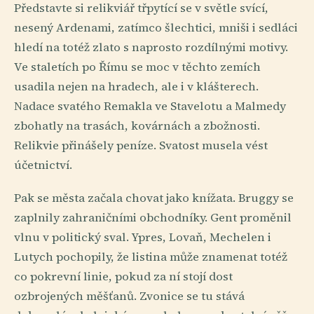
Představte si relikviář třpytící se v světle svící,
nesený Ardenami, zatímco šlechtici, mniši i sedláci
hledí na totéž zlato s naprosto rozdílnými motivy.
Ve staletích po Římu se moc v těchto zemích
usadila nejen na hradech, ale i v klášterech.
Nadace svatého Remakla ve Stavelotu a Malmedy
zbohatly na trasách, kovárnách a zbožnosti.
Relikvie přinášely peníze. Svatost musela vést
účetnictví.
Pak se města začala chovat jako knížata. Bruggy se
zaplnily zahraničními obchodníky. Gent proměnil
vlnu v politický sval. Ypres, Lovaň, Mechelen i
Lutych pochopily, že listina může znamenat totéž
co pokrevní linie, pokud za ní stojí dost
ozbrojených měšťanů. Zvonice se tu stává