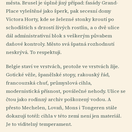
města. Brusel je úplně jiný případ: fasády Grand-
Place vyleštěné jako šperk, pak secesní domy
Victora Horty, kde se železné stonky kroutí po
schodištích s drzostí živých rostlin, a o dvě ulice
dál administrativní blok s veškerým půvabem
daňové kontroly. Město svá špatná rozhodnutí
neskrývá. To respektuji.
Belgie staví ve vrstvách, protože ve vrstvách žije.
Gotické věže, španělské stopy, rakouský řád,
francouzská chuť, průmyslová cihla,
modernistická přísnost, poválečné nehody. Ulice se
čtou jako rodinný archiv poškozený vodou. A
přesto Mechelen, Lovaň, Mons i Tongeren stále
dokazují totéž: cihla v této zemi není jen materiál.
Je to viditelný temperament.