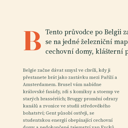
B
Tento průvodce po Belgii z
se na jedné železniční ma
cechovní domy, klášterní p
Belgie začne dávat smysl ve chvíli, kdy ji
přestanete brát jako zastávku mezi Paříží a
Amsterdamem. Brusel vám nabídne
královské fasády, zdi s komiksy a stoemp ve
starých brassériích; Bruggy promění odrazy
kanálů a zvonice ve studii středověkého
bohatství; Gent působí ostřeji, se
studentskou energií obepínající cechovní
domy a nedokončené tajemství van Eycků,