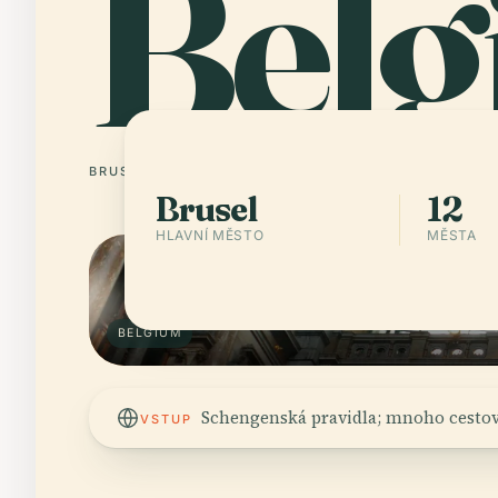
Belg
BRUSEL
12 MĚSTA
Brusel
12
HLAVNÍ MĚSTO
MĚSTA
BELGIUM
Schengenská pravidla; mnoho cestov
VSTUP