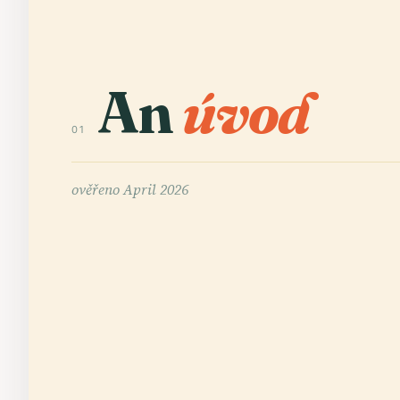
An
úvod
01
ověřeno
April 2026