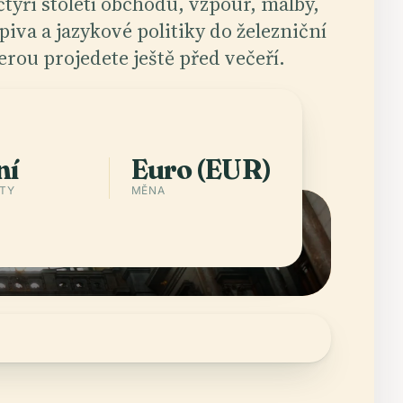
tyři století obchodu, vzpour, malby,
piva a jazykové politiky do železniční
terou projedete ještě před večeří.
hnout aplikaci
Města v Belgium
ní
Euro (EUR)
STY
MĚNA