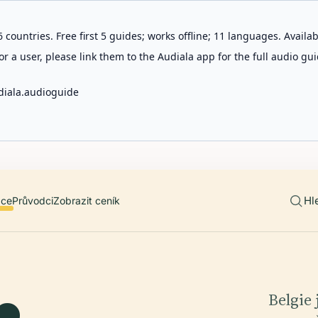
 countries. Free first 5 guides; works offline; 11 languages. Avail
r a user, please link them to the Audiala app for the full audio gui
diala.audioguide
Hl
ace
Průvodci
Zobrazit ceník
Belgie 