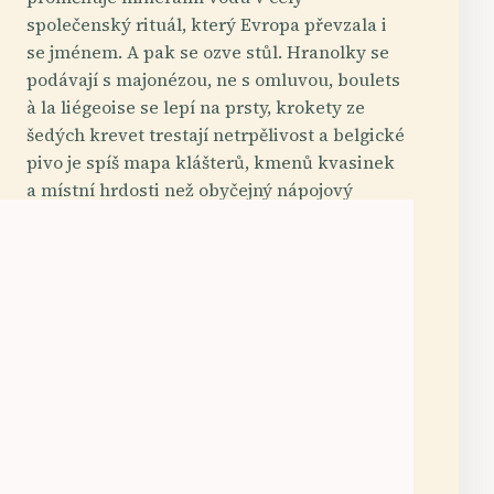
společenský rituál, který Evropa převzala i
se jménem. A pak se ozve stůl. Hranolky se
podávají s majonézou, ne s omluvou, boulets
à la liégeoise se lepí na prsty, krokety ze
šedých krevet trestají netrpělivost a belgické
pivo je spíš mapa klášterů, kmenů kvasinek
a místní hrdosti než obyčejný nápojový
lístek.
pot
Outdoor Adventure
Budget Friendly