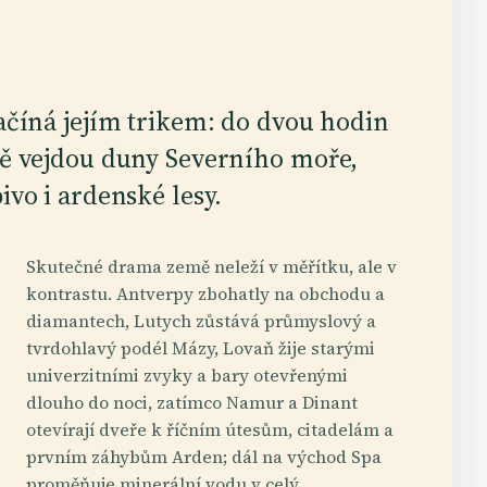
ačíná jejím trikem: do dvou hodin
pě vejdou duny Severního moře,
ivo i ardenské lesy.
Skutečné drama země neleží v měřítku, ale v
kontrastu. Antverpy zbohatly na obchodu a
diamantech, Lutych zůstává průmyslový a
tvrdohlavý podél Mázy, Lovaň žije starými
univerzitními zvyky a bary otevřenými
dlouho do noci, zatímco Namur a Dinant
otevírají dveře k říčním útesům, citadelám a
prvním záhybům Arden; dál na východ Spa
proměňuje minerální vodu v celý