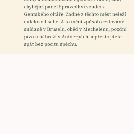
chybějící panel Spravedliví soudci z
Gentského oltáře. Žádné z těchto měst neleží
daleko od sebe. A to mění způsob cestování:
snídaně v Bruselu, oběd v Mechelenu, pozdní
pivo u nábřeží v Antverpách, a přesto jdete
spát bez pocitu spěchu.
Foodie
History Buff
Photography Hots
HROUGH ITS ERAS
 zjistil, že sever nepoklekne