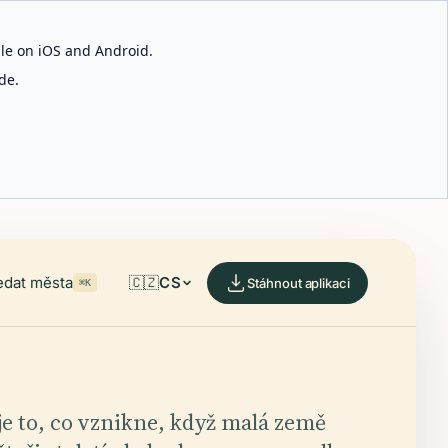
able on iOS and Android.
de.
edat města
🇨🇿
CS
Stáhnout aplikaci
⌘K
je to, co vznikne, když malá země