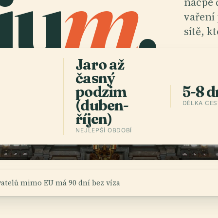
iu
m
.
nacpe č
vaření 
sítě, k
Jaro až
Stá
časný
podzim
5-8 d
(duben-
DÉLKA CE
říjen)
NEJLEPŠÍ OBDOBÍ
atelů mimo EU má 90 dní bez víza