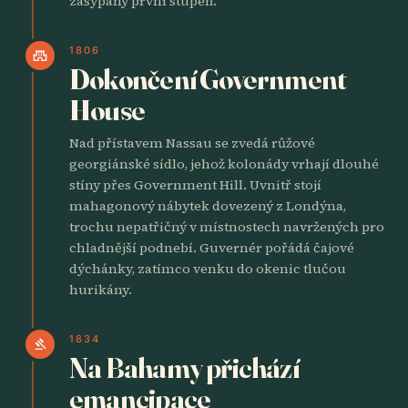
zasypaný první stupeň.
1806
castle
Dokončení Government
House
Nad přístavem Nassau se zvedá růžové
georgiánské sídlo, jehož kolonády vrhají dlouhé
stíny přes Government Hill. Uvnitř stojí
mahagonový nábytek dovezený z Londýna,
trochu nepatřičný v místnostech navržených pro
chladnější podnebí. Guvernér pořádá čajové
dýchánky, zatímco venku do okenic tlučou
hurikány.
1834
gavel
Na Bahamy přichází
emancipace