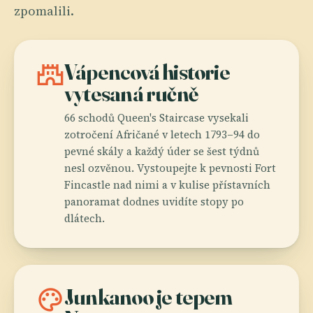
zpomalili.
castle
Vápencová historie
vytesaná ručně
66 schodů Queen's Staircase vysekali
zotročení Afričané v letech 1793–94 do
pevné skály a každý úder se šest týdnů
nesl ozvěnou. Vystoupejte k pevnosti Fort
Fincastle nad nimi a v kulise přístavních
panoramat dodnes uvidíte stopy po
dlátech.
palette
Junkanoo je tepem