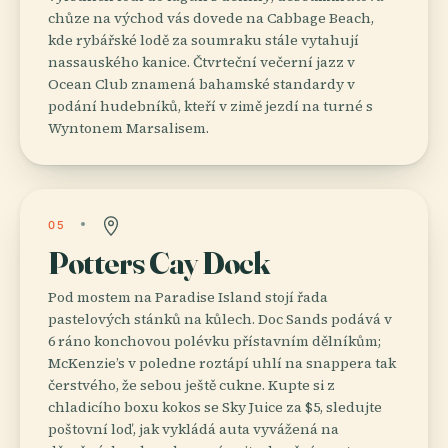
chůze na východ vás dovede na Cabbage Beach,
kde rybářské lodě za soumraku stále vytahují
nassauského kanice. Čtvrteční večerní jazz v
Ocean Club znamená bahamské standardy v
podání hudebníků, kteří v zimě jezdí na turné s
Wyntonem Marsalisem.
05
Potters Cay Dock
Pod mostem na Paradise Island stojí řada
pastelových stánků na kůlech. Doc Sands podává v
6 ráno konchovou polévku přístavním dělníkům;
McKenzie’s v poledne roztápí uhlí na snappera tak
čerstvého, že sebou ještě cukne. Kupte si z
chladicího boxu kokos se Sky Juice za $5, sledujte
poštovní loď, jak vykládá auta vyvážená na