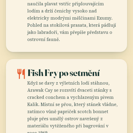
naučila plavat vstříc připlouvajícím
lodím a drží čenichy vysoko nad
elektricky modrými mělčinami Exumy.
Pohled na stokilová prasata, která pádlují
jako labradoři, vám přepíše představu o
ostrovní fauně.
restaurant
Fish Fry po setmění
Když se davy z výletních lodí stáhnou,
Arawak Cay se rozsvítí dvaceti stánky s
cracked conchem a vychlazeným pivem
Kalik. Místní se přou, který stánek vládne,
zatímco vůně papriček scotch bonnet
pluje přes umělý ostrov navršený z
materiálu vytěženého při bagrování v
roce 1969.