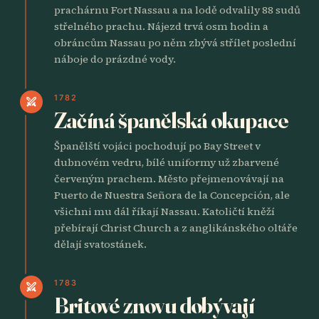
prachárnu Fort Nassau a na lodě odvalily 88 sudů
střelného prachu. Nájezd trvá osm hodin a
obráncům Nassau po něm zbývá střílet poslední
náboje do prázdné vody.
1782
swords
Začíná španělská okupace
Španělští vojáci pochodují po Bay Street v
dubnovém vedru, bílé uniformy už zbarvené
červeným prachem. Město přejmenovávají na
Puerto de Nuestra Señora de la Concepción, ale
všichni mu dál říkají Nassau. Katoličtí kněží
přebírají Christ Church a z anglikánského oltáře
dělají svatostánek.
1783
swords
Britové znovu dobývají