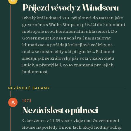
Příjezd vévody z Windsoru
Bývalý král Eduard VIII. připlouvá do Nassau jako
guvernér a s Wallis Simpson přiváží do koloniální
metropole svou kontinentální uhlazenost. Do
Government House nechávají nainstalovat
klimatizaci a pořádají koktejlové večírky, na
nichž se místní elity učí pít gin fizz. Bahamci
sledují, jak se královský pár vozí v kabrioletu
Buick, a přemýšlejí, co to znamená pro jejich
budoucnost.
NEZÁVISLÉ BAHAMY
1973
gavel
Nezávislost o půlnoci
9. července v 11:59 večer vlaje nad Government
House naposledy Union Jack. Když hodiny odbijí