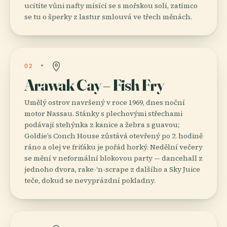
ucítíte vůni nafty mísící se s mořskou solí, zatímco
se tu o šperky z lastur smlouvá ve třech měnách.
02
Arawak Cay – Fish Fry
Umělý ostrov navršený v roce 1969, dnes noční
motor Nassau. Stánky s plechovými střechami
podávají stehýnka z kanice a žebra s guavou;
Goldie’s Conch House zůstává otevřený po 2. hodině
ráno a olej ve friťáku je pořád horký. Nedělní večery
se mění v neformální blokovou party — dancehall z
jednoho dvora, rake-‘n-scrape z dalšího a Sky Juice
teče, dokud se nevyprázdní pokladny.