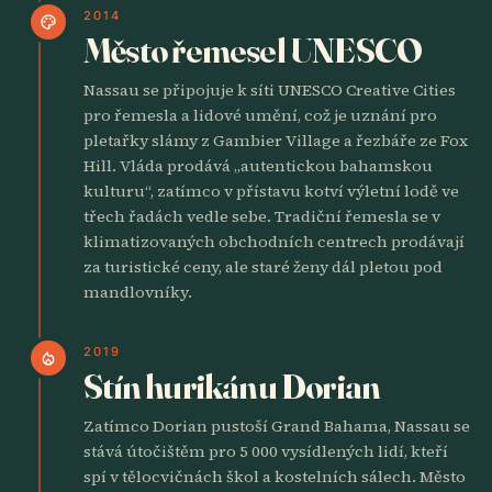
2014
palette
Město řemesel UNESCO
Nassau se připojuje k síti UNESCO Creative Cities
pro řemesla a lidové umění, což je uznání pro
pletařky slámy z Gambier Village a řezbáře ze Fox
Hill. Vláda prodává „autentickou bahamskou
kulturu“, zatímco v přístavu kotví výletní lodě ve
třech řadách vedle sebe. Tradiční řemesla se v
klimatizovaných obchodních centrech prodávají
za turistické ceny, ale staré ženy dál pletou pod
mandlovníky.
2019
local_fire_department
Stín hurikánu Dorian
Zatímco Dorian pustoší Grand Bahama, Nassau se
stává útočištěm pro 5 000 vysídlených lidí, kteří
spí v tělocvičnách škol a kostelních sálech. Město