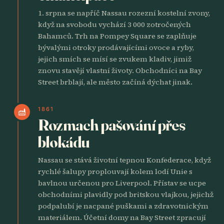
1. srpna se napříč Nassau rozezní kostelní zvony,
když na svobodu vychází 3 000 zotročených
Bahamců. Trh na Pompey Square se zaplňuje
bývalými otroky prodávajícími ovoce a ryby,
jejich smích se mísí se zvukem kladiv, jimiž
znovu stavějí vlastní životy. Obchodníci na Bay
Street brblají, ale město začíná dýchat jinak.
1861
factory
Rozmach pašování přes
blokádu
Nassau se stává životní tepnou Konfederace, když
rychlé šalupy proplouvají kolem lodí Unie s
bavlnou určenou pro Liverpool. Přístav se ucpe
obchodními plavidly pod britskou vlajkou, jejichž
podpalubí je nacpané puškami a zdravotnickým
materiálem. Účetní domy na Bay Street zpracují