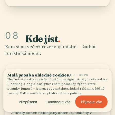
08
Kde jíst
.
Kam si na večeři rezervují místní — žádná
turistická menu.
Malá prosba ohledně cookies.
EU · GDPR
CRACKED CONCH V TWIN BROTHERS
Nezbytné cookies zajišťují funkční navigaci. Analytické cookies
(PostHog, Google Analytics) nám pomáhají zjistit, které
stránky fungují — jen agregovaná data, žádná reklama, žádný
prodej. Volbu můžete kdykoli změnit v patičce.
Cracked Conch v Twin
Brothers
Přijmout vše
Přizpůsobit
Odmítnout vše
Změklý konch naklepaný dotenka, obalený v