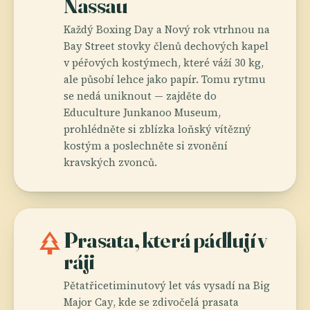
Nassau
Každý Boxing Day a Nový rok vtrhnou na
Bay Street stovky členů dechových kapel
v péřových kostýmech, které váží 30 kg,
ale působí lehce jako papír. Tomu rytmu
se nedá uniknout — zajděte do
Educulture Junkanoo Museum,
prohlédněte si zblízka loňský vítězný
kostým a poslechněte si zvonění
kravských zvonců.
park
Prasata, která pádlují v
ráji
Pětatřicetiminutový let vás vysadí na Big
Major Cay, kde se zdivočelá prasata