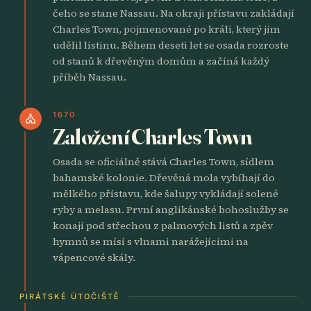
čeho se stane Nassau. Na okraji přístavu zakládají
Charles Town, pojmenované po králi, který jim
udělil listinu. Během deseti let se osada rozroste
od stanů k dřevěným domům a začíná každý
příběh Nassau.
1670
church
Založení Charles Town
Osada se oficiálně stává Charles Town, sídlem
bahamské kolonie. Dřevěná mola vybíhají do
mělkého přístavu, kde šalupy vykládají solené
ryby a melasu. První anglikánské bohoslužby se
konají pod střechou z palmových listů a zpěv
hymnů se mísí s vlnami narážejícími na
vápencové skály.
PIRÁTSKÉ ÚTOČIŠTĚ