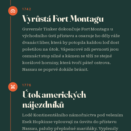
1742
castle
Vyrůstá Fort Montagu
Guvernér Tinker dokončuje Fort Montagu u
východního ústí přístavu a osazuje ho děly ráže
dvanáct liber, která by potopila každou loď dost
pošetilou na útok. Vápencové zdi pevnosti jsou
osmnáct stop silné a kámen se těží ze stejné
korálové horniny, která tvoří páteř ostrova.
Nassau se poprvé dokáže bránit.
1776
swords
Útok amerických
nájezdníků
Lodě Kontinentálního námořnictva pod velením
Esek Hopkinse vplouvají za úsvitu do přístavu
Nassau, paluby přeplněné mariňáky. Vyplenily