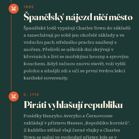
1695
swords
Španělský nájezd ničí město
Španělské lodě vypalují Charles Town do základů
a zanechávají po sobě jen ohořelé základy a ve
vzduchu pach střelného prachu smíšený s
mořem. Přeživší se několik dní skrývají v
křovinách a živí se mořskými hrozny a syrovým
konchem. Když začnou znovu stavět, volí vyšší
polohu a silnější zdi a učí se první tvrdou lekci
karibské suverenity.
C. 1715
swords
Piráti vyhlašují republiku
Posádky Henryho Averyho a Černovouse
zakládají v přístavu Nassau „Republiku korzárů“.
Z každého stěžně vlají černé vlajky a Charles
Town se mění ve svobodný přístav, kde se v