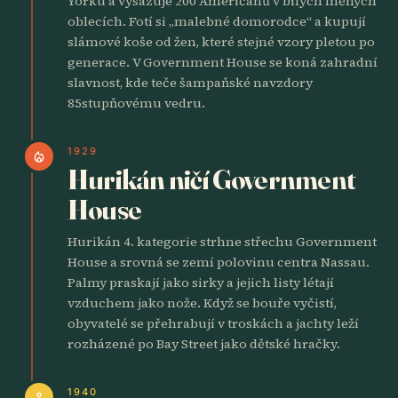
Yorku a vysazuje 200 Američanů v bílých lněných
oblecích. Fotí si „malebné domorodce“ a kupují
slámové koše od žen, které stejné vzory pletou po
generace. V Government House se koná zahradní
slavnost, kde teče šampaňské navzdory
85stupňovému vedru.
1929
local_fire_department
Hurikán ničí Government
House
Hurikán 4. kategorie strhne střechu Government
House a srovná se zemí polovinu centra Nassau.
Palmy praskají jako sirky a jejich listy létají
vzduchem jako nože. Když se bouře vyčistí,
obyvatelé se přehrabují v troskách a jachty leží
rozházené po Bay Street jako dětské hračky.
1940
person