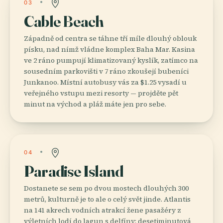
03
Cable Beach
Západně od centra se táhne tří míle dlouhý oblouk
písku, nad nímž vládne komplex Baha Mar. Kasina
ve 2 ráno pumpují klimatizovaný kyslík, zatímco na
sousedním parkovišti v 7 ráno zkoušejí bubeníci
Junkanoo. Místní autobusy vás za $1.25 vysadí u
veřejného vstupu mezi resorty — projděte pět
minut na východ a pláž máte jen pro sebe.
04
Paradise Island
Dostanete se sem po dvou mostech dlouhých 300
metrů, kulturně je to ale o celý svět jinde. Atlantis
na 141 akrech vodních atrakcí žene pasažéry z
výletních lodí do lagun s delfíny; desetiminutová