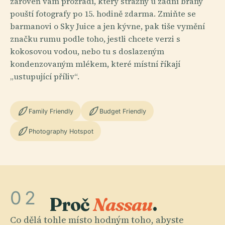
zároveň vám prozradí, který strážný u zadní brány
pouští fotografy po 15. hodině zdarma. Zmiňte se
barmanovi o Sky Juice a jen kývne, pak tiše vymění
značku rumu podle toho, jestli chcete verzi s
kokosovou vodou, nebo tu s doslazeným
kondenzovaným mlékem, které místní říkají
„ustupující příliv“.
Family Friendly
Budget Friendly
Photography Hotspot
02
Proč
Nassau
.
Co dělá tohle místo hodným toho, abyste