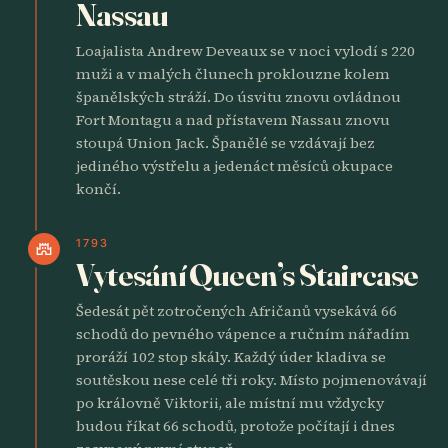
Nassau
Loajalista Andrew Deveaux se v noci vylodí s 220
muži a v malých člunech proklouzne kolem
španělských stráží. Do úsvitu znovu ovládnou
Fort Montagu a nad přístavem Nassau znovu
stoupá Union Jack. Španělé se vzdávají bez
jediného výstřelu a jedenáct měsíců okupace
končí.
1793
castle
Vytesání Queen’s Staircase
Šedesát pět zotročených Afričanů vysekává 66
schodů do pevného vápence a ručním nářadím
proráží 102 stop skály. Každý úder kladiva se
soutěskou nese celé tři roky. Místo pojmenovávají
po královně Viktorii, ale místní mu vždycky
budou říkat 66 schodů, protože počítají i dnes