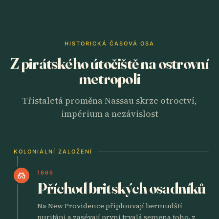
HISTORICKÁ ČASOVÁ OSA
Z pirátského útočiště na ostrovní
metropoli
Třistaletá proměna Nassau skrze otroctví,
impérium a nezávislost
KOLONIÁLNÍ ZALOŽENÍ
1666
castle
Příchod britských osadníků
Na New Providence připlouvají bermudští
puritáni a zasévají první trvalá semena toho, z