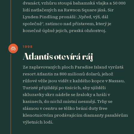
dvanáct, vzhůru stoupá bahamská vlajka a 50 000
lidí natlačených na Rawson Square jásá. Sir
Lynden Pindling pronáší: „Vpřed, výš, dál
společně“, zatímco nad přístavem, který je
konečně úplně jejich, praská ohňostroj.
1998
castle
Atlantis otevírá ráj
Ze zaplavovaných ploch Paradise Island vyrůstá
resort Atlantis za 800 milionů dolarů, jehož
růžové věže jsou vidět z každého kopce v Nassau.
Turisté přijíždějí po tisících, aby sjížděli
skluzavky skrz nádrže se žraloky a hráli v
kasinech, do nichž místní nesmějí. Trhy se
slámou v centru se těžko brání duty free
klenotnictvím prodávajícím diamanty pasažérům
výletních lodí.