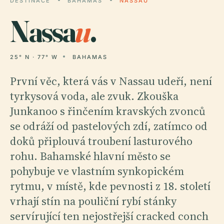
DESTINACE
BAHAMAS
NASSAU
Nassa
u
.
25° N · 77° W
BAHAMAS
První věc, která vás v Nassau udeří, není
tyrkysová voda, ale zvuk. Zkouška
Junkanoo s řinčením kravských zvonců
se odráží od pastelových zdí, zatímco od
doků připlouvá troubení lasturového
rohu. Bahamské hlavní město se
pohybuje ve vlastním synkopickém
rytmu, v místě, kde pevnosti z 18. století
vrhají stín na pouliční rybí stánky
servírující ten nejostřejší cracked conch