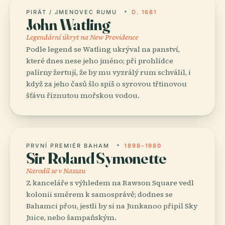
PIRÁT / JMENOVEC RUMU
D. 1681
John Watling
Legendární úkryt na New Providence
Podle legend se Watling ukrýval na panství,
které dnes nese jeho jméno; při prohlídce
palírny žertují, že by mu vyzrálý rum schválil, i
když za jeho časů šlo spíš o syrovou třtinovou
šťávu říznutou mořskou vodou.
PRVNÍ PREMIÉR BAHAM
1898–1980
Sir Roland Symonette
Narodil se v Nassau
Z kanceláře s výhledem na Rawson Square vedl
kolonii směrem k samosprávě; dodnes se
Bahamci přou, jestli by si na Junkanoo připil Sky
Juice, nebo šampaňským.