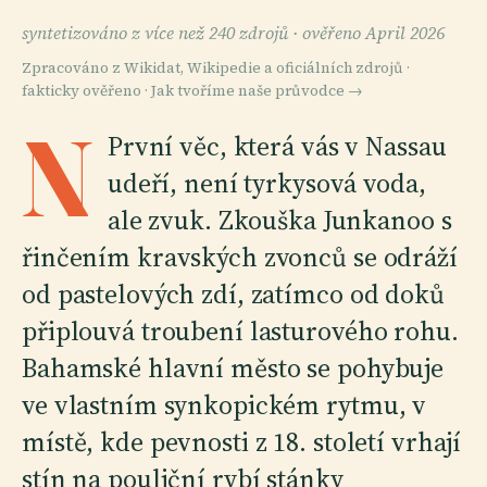
syntetizováno z více než 240 zdrojů ·
ověřeno April 2026
Zpracováno z Wikidat, Wikipedie a oficiálních zdrojů ·
fakticky ověřeno ·
Jak tvoříme naše průvodce →
N
První věc, která vás v Nassau
udeří, není tyrkysová voda,
ale zvuk. Zkouška Junkanoo s
řinčením kravských zvonců se odráží
od pastelových zdí, zatímco od doků
připlouvá troubení lasturového rohu.
Bahamské hlavní město se pohybuje
ve vlastním synkopickém rytmu, v
místě, kde pevnosti z 18. století vrhají
stín na pouliční rybí stánky