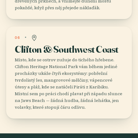
dřevěných prknech, a vnímejte dunění mostu
pokaždé, když přes něj přejede náklaďák.
06
Clifton & Southwest Coast
Místo, kde se ostrov zužuje do tichého hřebene.
Clifton Heritage National Park vám během jediné
procházky ukáže čtyři ekosystémy: pobřežní
tvrdolistý les, mangrovové mělčiny, vápencové
útesy a pláž, kde se natáčeli Piráti z Karibiku.
Místní sem po práci chodí plavat při západu slunce
na Jaws Beach — žádná hudba, žádná lehátka, jen
volavky, které stopují čáru odlivu.