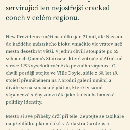
servírující ten nejostřejší cracked
conch v celém regionu.
New Providence měří na délku jen 21 mil, ale Nassau
do každého městského bloku vmáčklo víc vrstev než
města desetkrát větší. V jednu chvíli stoupáte po 65
schodech Queen’s Staircase, které zotročení Afričané
v roce 1793 vysekali ručně do pevného vápence. O
chvíli později stojíte ve Ville Doyle, sídle z 60. let 19.
století přeměněném na Národní galerii umění, a
díváte se na současné plátno, které ty samé
vápencové stěny znovu čte jako kulisu bahamské
politiky identity.
Město si své příběhy drží při těle. Zeptejte se taxikáře
na přehlídku plameňáků v Ardastra Gardens a