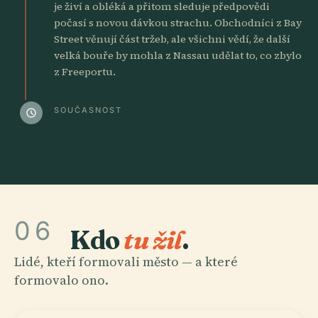
je živí a obléká a přitom sleduje předpovědi
počasí s novou dávkou strachu. Obchodníci z Bay
Street věnují část tržeb, ale všichni vědí, že další
velká bouře by mohla z Nassau udělat to, co zbylo
z Freeportu.
SOUČASNOST
schedule
06
Kdo
tu žil
.
Lidé, kteří formovali město — a které
formovalo ono.