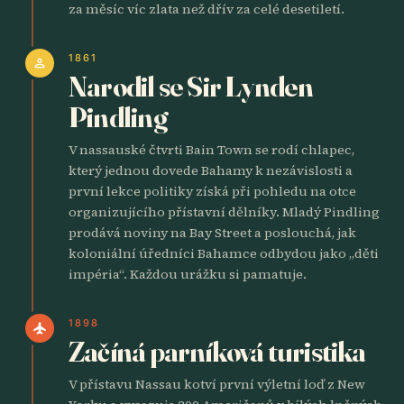
za měsíc víc zlata než dřív za celé desetiletí.
1861
person
Narodil se Sir Lynden
Pindling
V nassauské čtvrti Bain Town se rodí chlapec,
který jednou dovede Bahamy k nezávislosti a
první lekce politiky získá při pohledu na otce
organizujícího přístavní dělníky. Mladý Pindling
prodává noviny na Bay Street a poslouchá, jak
koloniální úředníci Bahamce odbydou jako „děti
impéria“. Každou urážku si pamatuje.
1898
flight
Začíná parníková turistika
V přístavu Nassau kotví první výletní loď z New