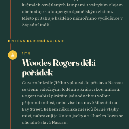
krčmách osvětlených lampami s velrybím olejem
obchoduje s uloupeným španělským zlatem.
Město přitahuje každého námořního vyděděnce v
Západní Indii.
BRITSKÁ KORUNNÍ KOLONIE
1718
person
Woodes Rogers dělá
pořádek
Guvernér krále Jiřího vplouvá do přístavu Nassau
se třemi válečnými loděmi a královskou milostí.
Rogers nabízí pirátům jednoduchou volbu:
přijmout milost, nebo viset na nové šibenici na
Bay Street. Během několika měsíců černé vlajky
mizí, nahrazují je Union Jacky a z Charles Town se
oficiálně stává Nassau.