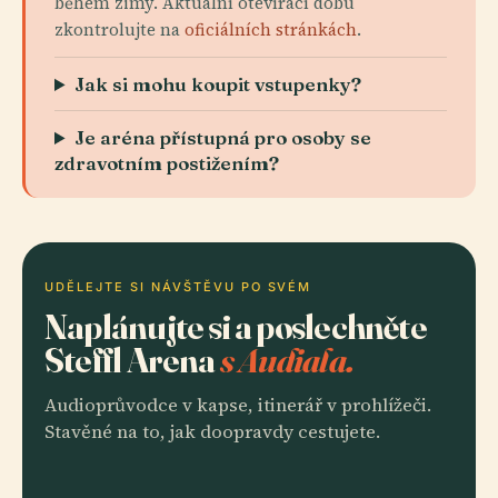
během zimy. Aktuální otevírací dobu
zkontrolujte na
oficiálních stránkách
.
Jak si mohu koupit vstupenky?
Je aréna přístupná pro osoby se
zdravotním postižením?
UDĚLEJTE SI NÁVŠTĚVU PO SVÉM
Naplánujte si a poslechněte
Steffl Arena
s Audiala.
Audioprůvodce v kapse, itinerář v prohlížeči.
Stavěné na to, jak doopravdy cestujete.