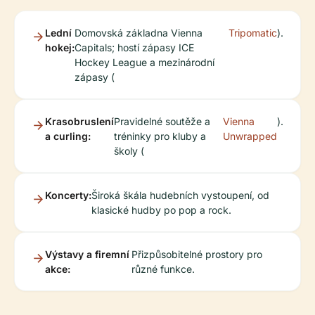
Lední
Domovská základna Vienna
Tripomatic
).
hokej:
Capitals; hostí zápasy ICE
Hockey League a mezinárodní
zápasy (
Krasobruslení
Pravidelné soutěže a
Vienna
).
a curling:
tréninky pro kluby a
Unwrapped
školy (
Koncerty:
Široká škála hudebních vystoupení, od
klasické hudby po pop a rock.
Výstavy a firemní
Přizpůsobitelné prostory pro
akce:
různé funkce.