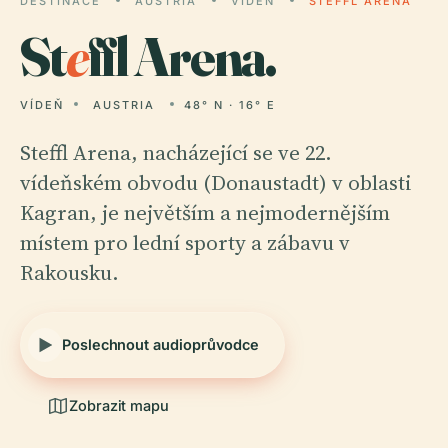
DESTINACE
AUSTRIA
VÍDEŇ
STEFFL ARENA
St
e
ffl Arena.
VÍDEŇ
AUSTRIA
48° N · 16° E
Steffl Arena, nacházející se ve 22.
vídeňském obvodu (Donaustadt) v oblasti
Kagran, je největším a nejmodernějším
místem pro lední sporty a zábavu v
Rakousku.
Poslechnout audioprůvodce
Zobrazit mapu