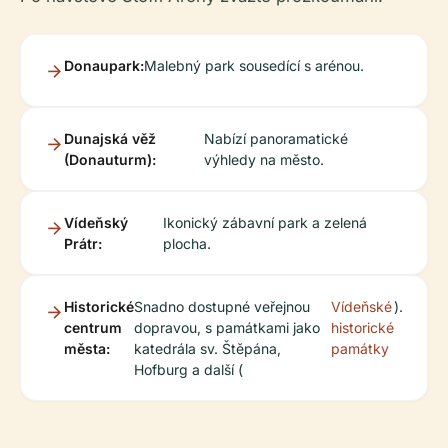
Donaupark:
Malebný park sousedící s arénou.
Dunajská věž
Nabízí panoramatické
(Donauturm):
výhledy na město.
Vídeňský
Ikonický zábavní park a zelená
Prátr:
plocha.
Historické
Snadno dostupné veřejnou
Vídeňské
).
centrum
dopravou, s památkami jako
historické
města:
katedrála sv. Štěpána,
památky
Hofburg a další (