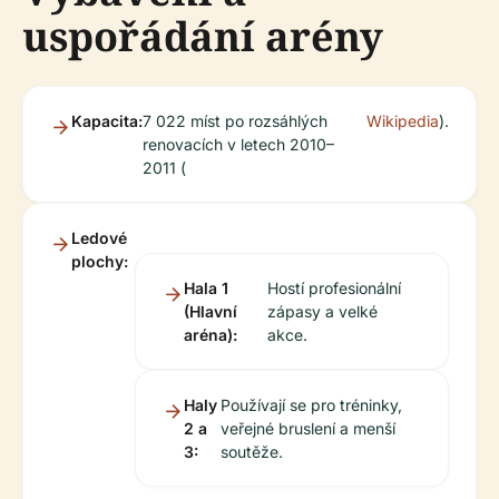
uspořádání arény
Kapacita:
7 022 míst po rozsáhlých
Wikipedia
).
renovacích v letech 2010–
2011 (
Ledové
plochy:
Hala 1
Hostí profesionální
(Hlavní
zápasy a velké
aréna):
akce.
Haly
Používají se pro tréninky,
2 a
veřejné bruslení a menší
3:
soutěže.